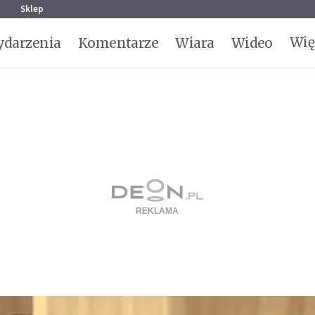
g
Sklep
Wię
darzenia
Komentarze
Wiara
Wideo