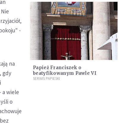
Pan
 Nie
rzyjaciół,
 pokoju" -
kają na
Papież Franciszek o
, gdy
beatyfikowanym Pawle VI
SERWIS PAPIESKI
i
 a wiele
yśli o
zachowuje
 bez