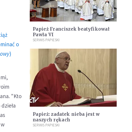
Papież Franciszek beatyfikował
ciąż
Pawła VI
SERWIS PAPIESKI
ominać o
howy
)
ćmi,
woim
pana. "Kto
 dzieła
nas
Papież: zadatek nieba jest w
naszych rękach
 w
SERWIS PAPIESKI