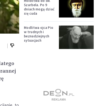
modlitwa do św.
Szarbela. Po 9
dniach mogą dziać
się cuda
Modlitwa ojca Pio
w trudnych i
beznadziejnych
sytuacjach
dlatego
orannej
rę
ijanie, to