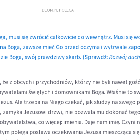
DEON.PL POLECA
ga, musi się zwrócić całkowicie do wewnątrz. Musi się w
a Boga, zawsze mieć Go przed oczyma i wytrwale zap
dzie Boga, swój prawdziwy skarb. (Sprawdź:
Rozwój duc
 że z obcych i przychodniów, którzy nie byli nawet goś
obywatelami świętych i domownikami Boga. Właśnie to s
Jezus. Ale trzeba na Niego czekać, jak słudzy na swego 
a, zamyka Jezusowi drzwi, nie pozwala mu dokonać tego
obywatelstwa, co więcej: imienia. Daje nam imię. Czyni 
 tym polega postawa oczekiwania Jezusa mieszcząca się