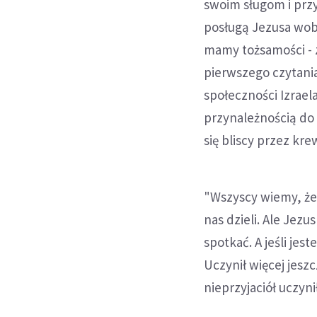
swoim sługom i przy
posługą Jezusa wobe
mamy tożsamości - z
pierwszego czytania
społeczności Izrael
przynależnością do 
się bliscy przez kr
"Wszyscy wiemy, że 
nas dzieli. Ale Jez
spotkać. A jeśli jes
Uczynił więcej jesz
nieprzyjaciół uczyni