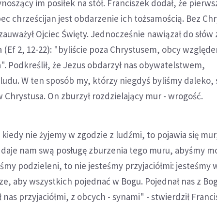
noszący im posiłek na stół. Franciszek dodał, że pierws
c chrześcijan jest obdarzenie ich tożsamością. Bez Chr
auważył Ojciec Święty. Jednocześnie nawiązał do słów 
 (Ef 2, 12-22): "byliście poza Chrystusem, obcy względ
a". Podkreślił, że Jezus obdarzył nas obywatelstwem,
ludu. W ten sposób my, którzy niegdyś byliśmy daleko, 
ew Chrystusa. On zburzył rozdzielający mur - wrogość.
kiedy nie żyjemy w zgodzie z ludźmi, to pojawia się mur
us daje nam swą posługę zburzenia tego muru, abyśmy mog
teśmy podzieleni, to nie jesteśmy przyjaciółmi: jesteśmy
cze, aby wszystkich pojednać w Bogu. Pojednał nas z Bo
ł nas przyjaciółmi, z obcych - synami" - stwierdził Franci