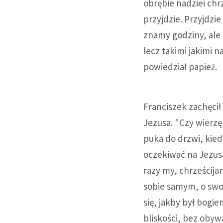
obrębie nadziei chrz
przyjdzie. Przyjdzi
znamy godziny, ale 
lecz takimi jakimi n
powiedział papież.
Franciszek zachęcił 
Jezusa. "Czy wierzę
puka do drzwi, kied
oczekiwać na Jezusa
razy my, chrześcija
sobie samym, o swo
się, jakby był bogie
bliskości, bez obyw