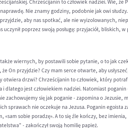
eścijańskiej. Chrześcijanin to człowiek nadziei. Wie, że 
e naprawdę. Nie znamy godziny, podobnie jak owi słudzy.
przyjdzie, aby nas spotkać, ale nie wyizolowanych, niep
as uczynił poprzez swoją posługę: przyjaciół, bliskich, w
także wiernych, by postawili sobie pytanie, o to jak cze
, że On przyjdzie? Czy mam serce otwarte, aby usłyszeć
y otwiera drzwi? Chrześcijanin to człowiek, który potraf
 i dlatego jest człowiekiem nadziei. Natomiast poganin -
nie zachowujemy się jak poganie - zapomina o Jezusie, m
ich sprawach nie oczekuje na Jezusa. Poganin egoista 
m, «sam sobie poradzę». A to się źle kończy, bez imienia,
atelstwa" - zakończył swoją homilię papież.