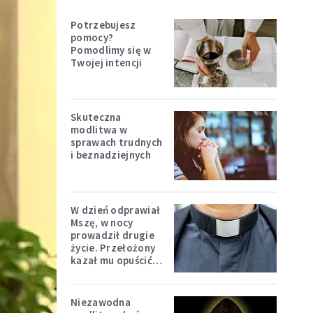
Potrzebujesz
pomocy?
Pomodlimy się w
Twojej intencji
Skuteczna
modlitwa w
sprawach trudnych
i beznadziejnych
W dzień odprawiał
Mszę, w nocy
prowadził drugie
życie. Przełożony
kazał mu opuścić
zakon
Niezawodna