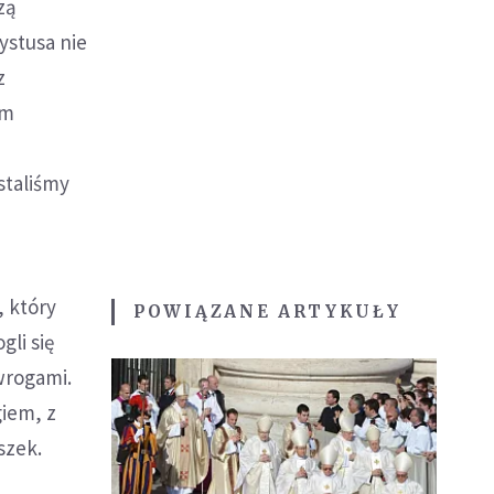
zą
ystusa nie
z
em
staliśmy
, który
POWIĄZANE ARTYKUŁY
li się
 wrogami.
giem, z
szek.