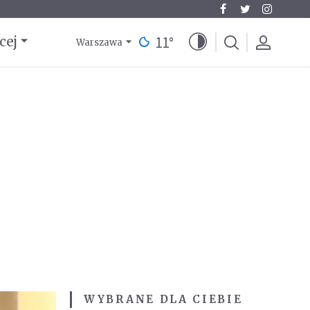
11
°
cej
Warszawa
WYBRANE DLA CIEBIE