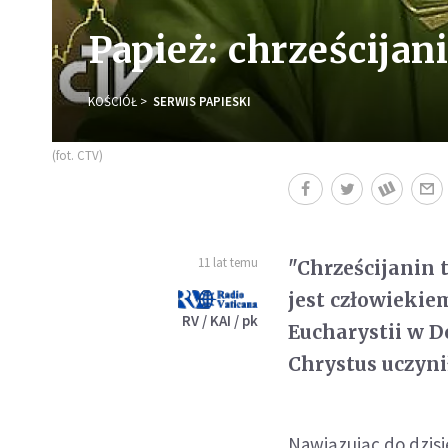
Papież: chrześcijan
KOŚCIÓŁ
SERWIS PAPIESKI
(fot. CTV)
11 lat temu
"Chrześcijanin t
jest człowiekie
RV / KAI / pk
Eucharystii w D
Chrystus uczyni
Nawiązując do dzisi