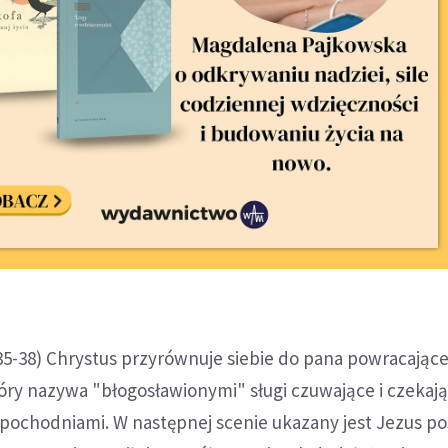
,35-38) Chrystus przyrównuje siebie do pana powracając
óry nazywa "błogosławionymi" sługi czuwające i czekaj
 pochodniami. W następnej scenie ukazany jest Jezus po