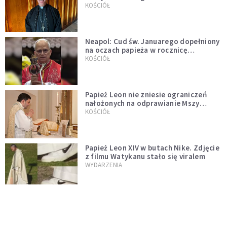
KOŚCIÓŁ
Neapol: Cud św. Januarego dopełniony
na oczach papieża w rocznicę
pontyfikatu!
KOŚCIÓŁ
Papież Leon nie zniesie ograniczeń
nałożonych na odprawianie Mszy
trydenckiej. „Traditionis custodes”
KOŚCIÓŁ
zostaje w mocy
Papież Leon XIV w butach Nike. Zdjęcie
z filmu Watykanu stało się viralem
WYDARZENIA