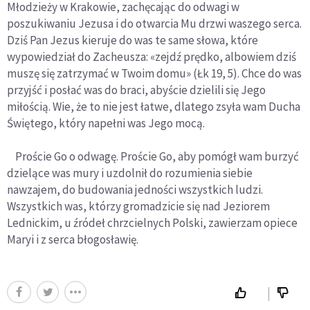
Młodzieży w Krakowie, zachęcając do odwagi w
poszukiwaniu Jezusa i do otwarcia Mu drzwi waszego serca.
Dziś Pan Jezus kieruje do was te same słowa, które
wypowiedział do Zacheusza: «zejdź prędko, albowiem dziś
muszę się zatrzymać w Twoim domu» (Łk 19, 5). Chce do was
przyjść i posłać was do braci, abyście dzielili się Jego
miłością. Wie, że to nie jest łatwe, dlatego zsyła wam Ducha
Świętego, który napełni was Jego mocą.
Proście Go o odwagę. Proście Go, aby pomógł wam burzyć
dzielące was mury i uzdolnił do rozumienia siebie
nawzajem, do budowania jedności wszystkich ludzi.
Wszystkich was, którzy gromadzicie się nad Jeziorem
Lednickim, u źródeł chrzcielnych Polski, zawierzam opiece
Maryi i z serca błogosławię.