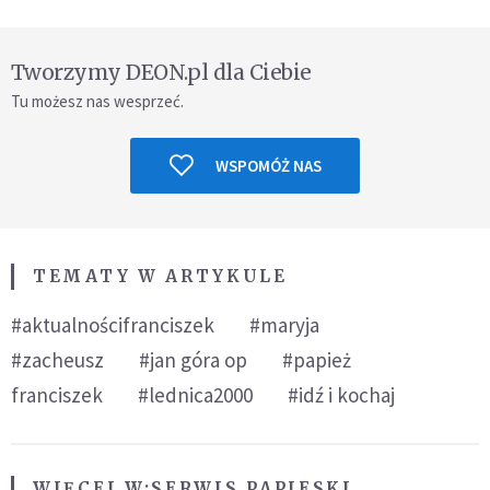
Tworzymy DEON.pl dla Ciebie
Tu możesz nas wesprzeć.
WSPOMÓŻ NAS
TEMATY W ARTYKULE
#aktualnościfranciszek
#maryja
#zacheusz
#jan góra op
#papież
franciszek
#lednica2000
#idź i kochaj
WIĘCEJ W:
SERWIS PAPIESKI