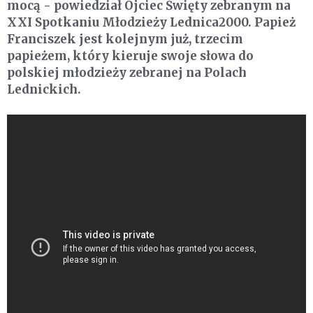
mocą - powiedział Ojciec Święty zebranym na
XXI Spotkaniu Młodzieży Lednica2000. Papież
Franciszek jest kolejnym już, trzecim
papieżem, który kieruje swoje słowa do
polskiej młodzieży zebranej na Polach
Lednickich.