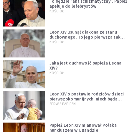
To będzie "akt schizmatyczny". Papież
apeluje do lefebrystów
KOŚCIÓŁ
Leon XIV usunął diakona ze stanu
duchownego. To jego pierwsza tak
bezprecedensowa decyzja
KOŚCIÓŁ
Jaka jest duchowość papieża Leona
XIV?
KOŚCIÓŁ
Leon XIV o postawie rodziców dzieci
pierwszokomunijnych: niech będą
przykładem
SERWIS PAPIESKI
Papież Leon XIV mianował Polaka
nuncjuszem w Ugandzie