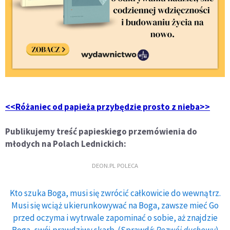
<<Różaniec od papieża przybędzie prosto z nieba>>
Publikujemy treść papieskiego przemówienia do
młodych na Polach Lednickich:
DEON.PL POLECA
Kto szuka Boga, musi się zwrócić całkowicie do wewnątrz.
Musi się wciąż ukierunkowywać na Boga, zawsze mieć Go
przed oczyma i wytrwale zapominać o sobie, aż znajdzie
Boga, swój prawdziwy skarb. (Sprawdź:
Rozwój duchowy
)