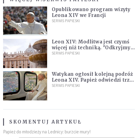
Opublikowano program wizyty
Leona XIV we Francji
SERWIS PAPIESKI
Leon XIV: Modlitwa jest czymś
więcej niż techniką. "Odkryjmy
ją na nowo"
SERWIS PAPIESKI
Watykan ogłosił kolejną podróż
Leona XIV. Papież odwiedzi trzy
kraje Ameryki Południowej
SERWIS PAPIESKI
SKOMENTUJ ARTYKUŁ
Papież do młodzieży na Lednicy: burzcie mury!