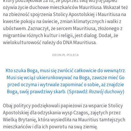
który podziękował za to, że poprzez swą wizytę papież
ożywia życie duchowe mieszkańców Mauritiusa. Wskazał też
na zbieżność spojrzenia Stolicy Apostolskiej i Mauritiusa na
kwestie pokoju na świecie, zmian klimatycznych i walki z
ubóstwem. Zaznaczył, że sercem Mauritiusa, złożonego z
migrantów różnych kultur i religii, jest dialog. Dodał, że
wielokulturowość należy do DNA Mauritiusa.
DEON.PL POLECA
Kto szuka Boga, musi się zwrócić całkowicie do wewnątrz.
Musi się wciąż ukierunkowywać na Boga, zawsze mieć Go
przed oczyma i wytrwale zapominać o sobie, aż znajdzie
Boga, swój prawdziwy skarb. (Sprawdź:
Rozwój duchowy
)
Obaj politycy podziękowali papieżowi za wsparcie Stolicy
Apostolskiej dla odzyskania wysp Czagos, zajętych przez
Wielką Brytanię, która wysiedliła na Mauritius tamtejszych
mieszkańców i dla ich powrotu na swą ziemię.