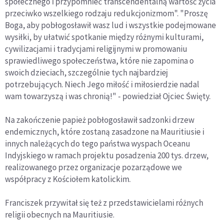
społecznego i przypomnieć transcendentalną wartość życia
przeciwko wszelkiego rodzaju redukcjonizmom". "Proszę
Boga, aby pobłogosławił wasz lud i wszystkie podejmowane
wysiłki, by ułatwić spotkanie między różnymi kulturami,
cywilizacjami i tradycjami religijnymi w promowaniu
sprawiedliwego społeczeństwa, które nie zapomina o
swoich dzieciach, szczególnie tych najbardziej
potrzebujących. Niech Jego miłość i miłosierdzie nadal
wam towarzyszą i was chronią!" - powiedział Ojciec Święty.
Na zakończenie papież pobłogosławił sadzonki drzew
endemicznych, które zostaną zasadzone na Mauritiusie i
innych należących do tego państwa wyspach Oceanu
Indyjskiego w ramach projektu posadzenia 200 tys. drzew,
realizowanego przez organizacje pozarządowe we
współpracy z Kościołem katolickim.
Franciszek przywitał się też z przedstawicielami różnych
religii obecnych na Mauritiusie.