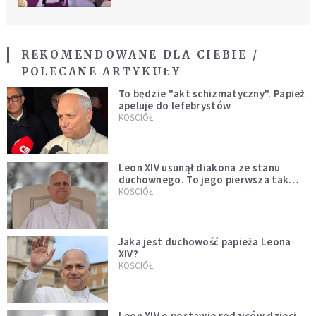
REKOMENDOWANE DLA CIEBIE /
POLECANE ARTYKUŁY
To będzie "akt schizmatyczny". Papież
apeluje do lefebrystów
KOŚCIÓŁ
Leon XIV usunął diakona ze stanu
duchownego. To jego pierwsza tak
bezprecedensowa decyzja
KOŚCIÓŁ
Jaka jest duchowość papieża Leona
XIV?
KOŚCIÓŁ
Leon XIV o postawie rodziców dzieci