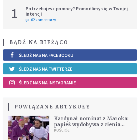
1
Potrzebujesz pomocy? Pomodlimy się w Twojej
intencji
62 komentarzy
BĄDŹ NA BIEŻĄCO
ŚLEDŹ NAS NA FACEBOOKU
ŚLEDŹ NAS NA TWITTERZE
ŚLEDŹ NAS NA INSTAGRAMIE
POWIĄZANE ARTYKUŁY
Kardynał nominat z Maroka:
papież wydobywa z cienia
chrześcijan w Afryce
KOŚCIÓŁ
Północnej