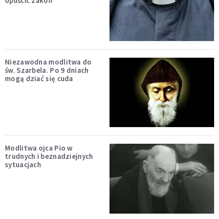
opuścić zakon
Niezawodna modlitwa do
św. Szarbela. Po 9 dniach
mogą dziać się cuda
Modlitwa ojca Pio w
trudnych i beznadziejnych
sytuacjach