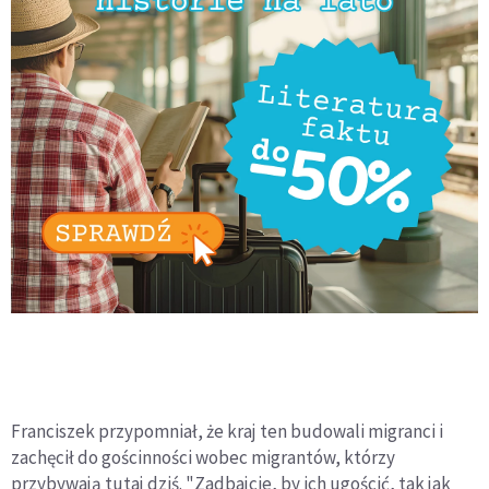
Franciszek przypomniał, że kraj ten budowali migranci i
zachęcił do gościnności wobec migrantów, którzy
przybywają tutaj dziś. "Zadbajcie, by ich ugościć, tak jak