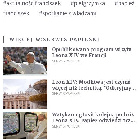
#aktualnościfranciszek
#pielgrzymka
#papież
franciszek
#spotkanie z władzami
WIĘCEJ W:
SERWIS PAPIESKI
Opublikowano program wizyty
Leona XIV we Francji
SERWIS PAPIESKI
Leon XIV: Modlitwa jest czymś
więcej niż techniką. "Odkryjmy
ją na nowo"
SERWIS PAPIESKI
Watykan ogłosił kolejną podróż
Leona XIV. Papież odwiedzi trzy
kraje Ameryki Południowej
SERWIS PAPIESKI