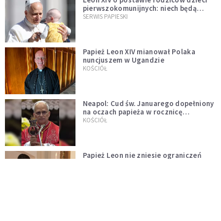
pierwszokomunijnych: niech będą
przykładem
SERWIS PAPIESKI
Papież Leon XIV mianował Polaka
nuncjuszem w Ugandzie
KOŚCIÓŁ
Neapol: Cud św. Januarego dopełniony
na oczach papieża w rocznicę
pontyfikatu!
KOŚCIÓŁ
Papież Leon nie zniesie ograniczeń
nałożonych na odprawianie Mszy
trydenckiej. „Traditionis custodes”
KOŚCIÓŁ
zostaje w mocy
Papież Leon XIV w butach Nike. Zdjęcie
z filmu Watykanu stało się viralem