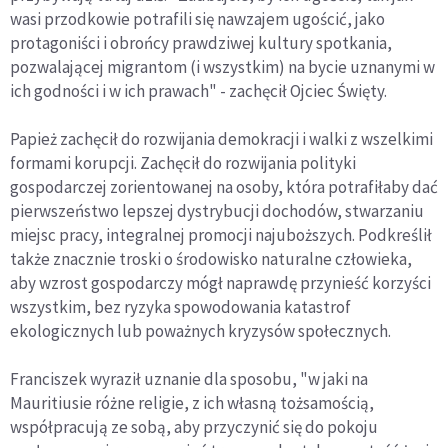
wasi przodkowie potrafili się nawzajem ugościć, jako
protagoniści i obrońcy prawdziwej kultury spotkania,
pozwalającej migrantom (i wszystkim) na bycie uznanymi w
ich godności i w ich prawach" - zachęcił Ojciec Święty.
Papież zachęcił do rozwijania demokracji i walki z wszelkimi
formami korupcji. Zachęcił do rozwijania polityki
gospodarczej zorientowanej na osoby, która potrafiłaby dać
pierwszeństwo lepszej dystrybucji dochodów, stwarzaniu
miejsc pracy, integralnej promocji najuboższych. Podkreślił
także znacznie troski o środowisko naturalne człowieka,
aby wzrost gospodarczy mógł naprawdę przynieść korzyści
wszystkim, bez ryzyka spowodowania katastrof
ekologicznych lub poważnych kryzysów społecznych.
Franciszek wyraził uznanie dla sposobu, "w jaki na
Mauritiusie różne religie, z ich własną tożsamością,
współpracują ze sobą, aby przyczynić się do pokoju