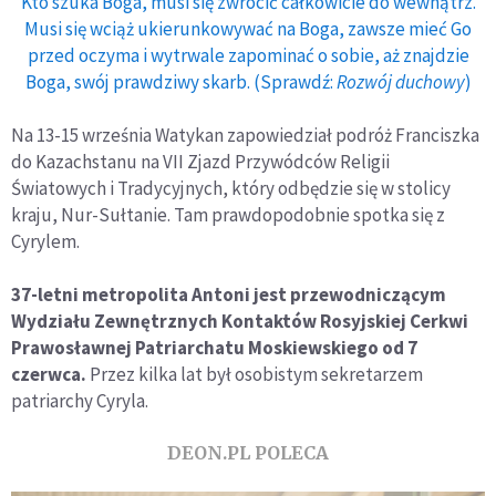
Kto szuka Boga, musi się zwrócić całkowicie do wewnątrz.
Musi się wciąż ukierunkowywać na Boga, zawsze mieć Go
przed oczyma i wytrwale zapominać o sobie, aż znajdzie
Boga, swój prawdziwy skarb. (Sprawdź:
Rozwój duchowy
)
Na 13-15 września Watykan zapowiedział podróż Franciszka
do Kazachstanu na VII Zjazd Przywódców Religii
Światowych i Tradycyjnych, który odbędzie się w stolicy
kraju, Nur-Sułtanie. Tam prawdopodobnie spotka się z
Cyrylem.
37-letni metropolita Antoni jest przewodniczącym
Wydziału Zewnętrznych Kontaktów Rosyjskiej Cerkwi
Prawosławnej Patriarchatu Moskiewskiego od 7
czerwca.
Przez kilka lat był osobistym sekretarzem
patriarchy Cyryla.
DEON.PL POLECA