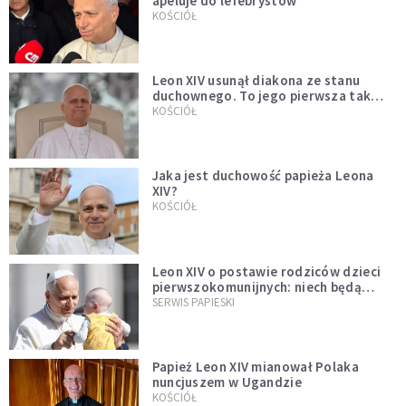
apeluje do lefebrystów
KOŚCIÓŁ
Leon XIV usunął diakona ze stanu
duchownego. To jego pierwsza tak
bezprecedensowa decyzja
KOŚCIÓŁ
Jaka jest duchowość papieża Leona
XIV?
KOŚCIÓŁ
Leon XIV o postawie rodziców dzieci
pierwszokomunijnych: niech będą
przykładem
SERWIS PAPIESKI
Papież Leon XIV mianował Polaka
nuncjuszem w Ugandzie
KOŚCIÓŁ