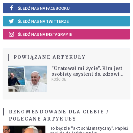
ŚLEDŹ NAS NA FACEBOOKU
ŚLEDŹ NAS NA TWITTERZE
ŚLEDŹ NAS NA INSTAGRAMIE
POWIĄZANE ARTYKUŁY
"Uratował mi życie". Kim jest
osobisty asystent ds. zdrowia,
którego powołał papież
KOŚCIÓŁ
Franciszek?
REKOMENDOWANE DLA CIEBIE /
POLECANE ARTYKUŁY
To będzie "akt schizmatyczny". Papież