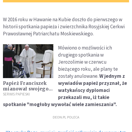
W 2016 roku w Hawanie na Kubie doszło do pierwszego w
historii spotkania papieża i zwierzchnika Rosyjskiej Cerkwi
Prawosławnej Patriarchatu Moskiewskiego.
Mówiono o możliwości ich
drugiego spotkania w
Jerozolimie w czerwcu
bieżącego roku, ale plany te
zostały anulowane.
W jednym z
wywiadów papież przyznał, że
Papież Franciszek
mianował swojego
watykańscy dyplomaci
osobistego
SERWIS PAPIESKI
przekazali mu, iż takie
pielęgniarza
spotkanie "mogłoby wywołać wiele zamieszania".
DEON.PL POLECA