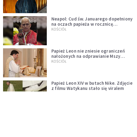
Neapol: Cud św. Januarego dopełniony
na oczach papieża w rocznicę
pontyfikatu!
KOŚCIÓŁ
Papież Leon nie zniesie ograniczeń
nałożonych na odprawianie Mszy
trydenckiej. „Traditionis custodes”
KOŚCIÓŁ
zostaje w mocy
Papież Leon XIV w butach Nike. Zdjęcie
z filmu Watykanu stało się viralem
WYDARZENIA