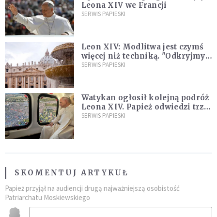
Leona XIV we Francji
SERWIS PAPIESKI
Leon XIV: Modlitwa jest czymś
więcej niż techniką. "Odkryjmy
ją na nowo"
SERWIS PAPIESKI
Watykan ogłosił kolejną podróż
Leona XIV. Papież odwiedzi trzy
kraje Ameryki Południowej
SERWIS PAPIESKI
SKOMENTUJ ARTYKUŁ
Papież przyjął na audiencji drugą najważniejszą osobistość
Patriarchatu Moskiewskiego