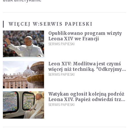
WIĘCEJ W:
SERWIS PAPIESKI
Opublikowano program wizyty
Leona XIV we Francji
SERWIS PAPIESKI
Leon XIV: Modlitwa jest czymś
więcej niż techniką. "Odkryjmy
ją na nowo"
SERWIS PAPIESKI
Watykan ogłosił kolejną podróż
Leona XIV. Papież odwiedzi trzy
kraje Ameryki Południowej
SERWIS PAPIESKI