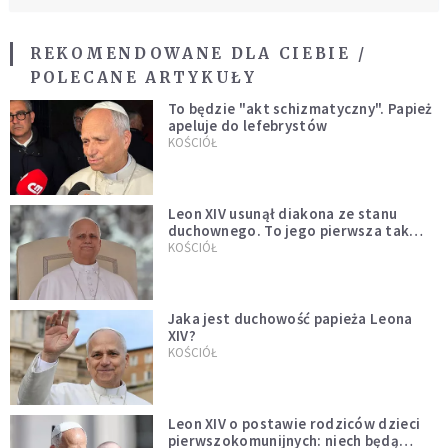
REKOMENDOWANE DLA CIEBIE /
POLECANE ARTYKUŁY
To będzie "akt schizmatyczny". Papież
apeluje do lefebrystów
KOŚCIÓŁ
Leon XIV usunął diakona ze stanu
duchownego. To jego pierwsza tak
bezprecedensowa decyzja
KOŚCIÓŁ
Jaka jest duchowość papieża Leona
XIV?
KOŚCIÓŁ
Leon XIV o postawie rodziców dzieci
pierwszokomunijnych: niech będą