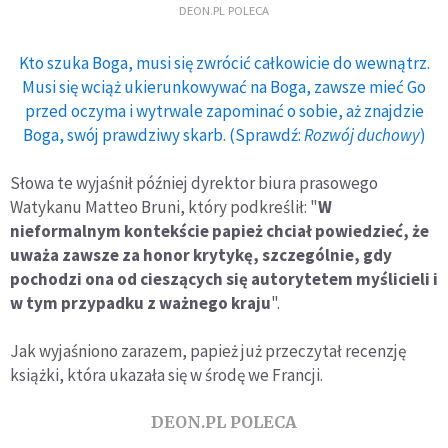
DEON.PL POLECA
Kto szuka Boga, musi się zwrócić całkowicie do wewnątrz.
Musi się wciąż ukierunkowywać na Boga, zawsze mieć Go
przed oczyma i wytrwale zapominać o sobie, aż znajdzie
Boga, swój prawdziwy skarb. (Sprawdź:
Rozwój duchowy
)
Słowa te wyjaśnił później dyrektor biura prasowego
Watykanu Matteo Bruni, który podkreślił: "
W
nieformalnym kontekście papież chciał powiedzieć, że
uważa zawsze za honor krytykę, szczególnie, gdy
pochodzi ona od cieszących się autorytetem myślicieli i
w tym przypadku z ważnego kraju
".
Jak wyjaśniono zarazem, papież już przeczytał recenzję
książki, która ukazała się w środę we Francji.
DEON.PL POLECA