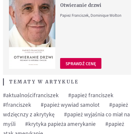
Otwieranie drzwi
Papież Franciszek, Dominique Wolton
SPRAWDŹ CENĘ
TEMATY W ARTYKULE
#aktualnościfranciszek
#papież franciszek
#franciszek
#papież wywiad samolot
#papież
wdzięcnzy z akrytykę
#papież wyjaśnia co miał na
myśli
#krytyka papieża amerykanie
#papież
atak amerykanie