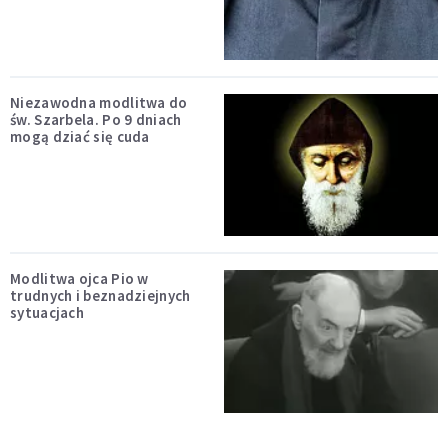
Niezawodna modlitwa do
św. Szarbela. Po 9 dniach
mogą dziać się cuda
Modlitwa ojca Pio w
trudnych i beznadziejnych
sytuacjach