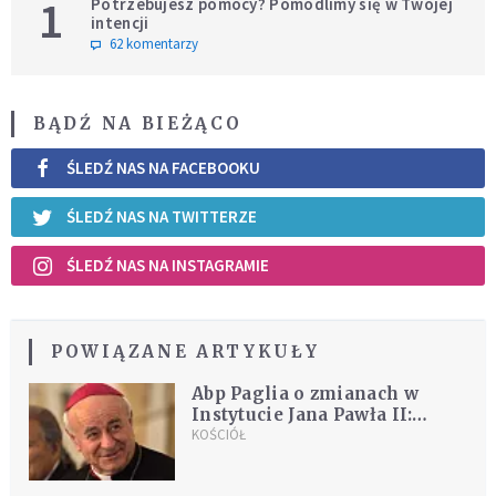
1
Potrzebujesz pomocy? Pomodlimy się w Twojej
intencji
62 komentarzy
BĄDŹ NA BIEŻĄCO
ŚLEDŹ NAS NA FACEBOOKU
ŚLEDŹ NAS NA TWITTERZE
ŚLEDŹ NAS NA INSTAGRAMIE
POWIĄZANE ARTYKUŁY
Abp Paglia o zmianach w
Instytucie Jana Pawła II:
Instytut będzie uczestniczyć w
KOŚCIÓŁ
dialogu ze wszystkimi