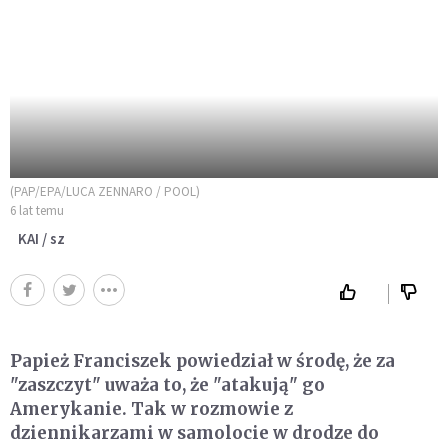
(PAP/EPA/LUCA ZENNARO / POOL)
6 lat temu
KAI / sz
Papież Franciszek powiedział w środę, że za
"zaszczyt" uważa to, że "atakują" go
Amerykanie. Tak w rozmowie z
dziennikarzami w samolocie w drodze do