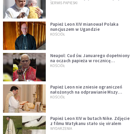
przykładem
SERWIS PAPIESKI
Papież Leon XIV mianował Polaka
nuncjuszem w Ugandzie
KOŚCIÓŁ
Neapol: Cud św. Januarego dopełniony
na oczach papieża w rocznicę
pontyfikatu!
KOŚCIÓŁ
Papież Leon nie zniesie ograniczeń
nałożonych na odprawianie Mszy
trydenckiej. „Traditionis custodes”
KOŚCIÓŁ
zostaje w mocy
Papież Leon XIV w butach Nike. Zdjęcie
z filmu Watykanu stało się viralem
WYDARZENIA