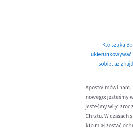
Kto szuka Bo
ukierunkowywać n
sobie, aż znaj
Apostoł mówi nam, 
nowego: jesteśmy wy
jesteśmy więc zrodz
Chrztu. W czasach s
kto miał zostać och