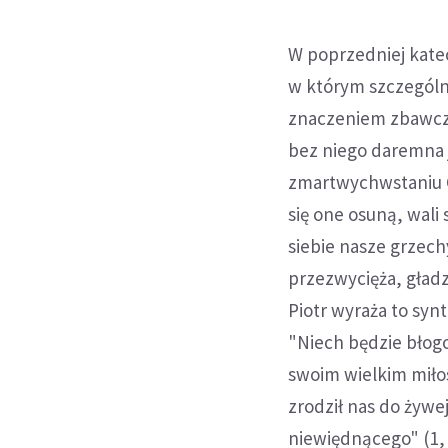
W poprzedniej kate
w którym szczególną
znaczeniem zbawczy
bez niego daremna j
zmartwychwstaniu Ch
się one osuną, wali
siebie nasze grzech
przezwycięża, gładz
Piotr wyraża to syn
"Niech będzie błogo
swoim wielkim miło
zrodził nas do żywe
niewiędnącego" (1, 