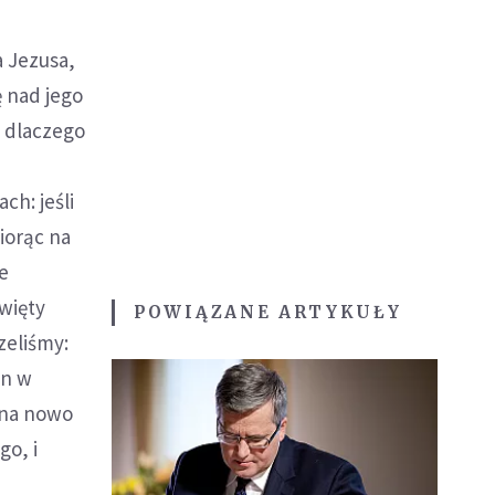
 Jezusa,
ę nad jego
 dlaczego
ch: jeśli
biorąc na
e
więty
POWIĄZANE ARTYKUŁY
zeliśmy:
On w
 na nowo
go, i