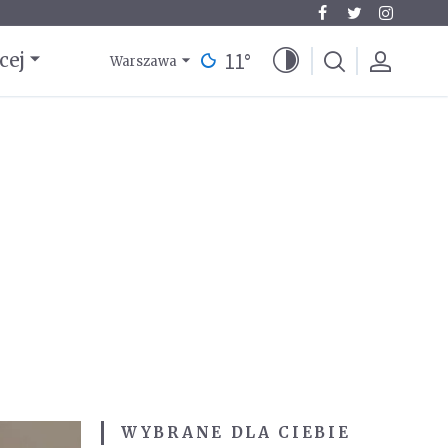
11
°
cej
Warszawa
WYBRANE DLA CIEBIE