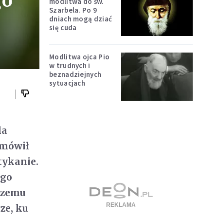
go
modlitwa do św.
Szarbela. Po 9
dniach mogą dziać
się cuda
Modlitwa ojca Pio
w trudnych i
beznadziejnych
sytuacjach
la
 mówił
tykanie.
ego
aszemu
ze, ku