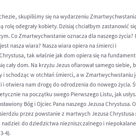
chezie, skupiliśmy się na wydarzeniu Zmartwychwstania
 rolę odegrały kobiety. Dzisiaj chciałbym zastanowić si
m. Co Zmartwychwstanie oznacza dla naszego życia? I
est nasza wiara? Nasza wiara opiera na śmierci i
rystusa, tak właśnie jak dom opiera się na fundamenta
 się cały dom. Na krzyżu Jezus ofiarował samego siebie, 
y i schodząc w otchłań śmierci, a w Zmartwychwstaniu j
i i otwiera nam drogę do odrodzenia do nowego życia. Ś
tetycznie na początku swego Pierwszego Listu, jak usłys
sławiony Bóg i Ojciec Pana naszego Jezusa Chrystusa. 
sierdziu przez powstanie z martwych Jezusa Chrystusa
j nadziei: do dziedzictwa niezniszczalnego i niepokalane
3-4).