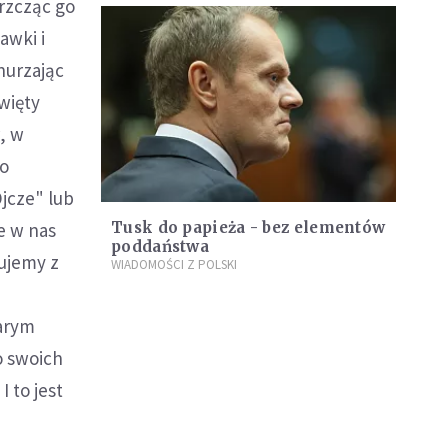
hrzcząc go
awki i
nurzając
więty
, w
go
jcze" lub
je w nas
Tusk do papieża - bez elementów
poddaństwa
mujemy z
WIADOMOŚCI Z POLSKI
tarym
o swoich
 to jest