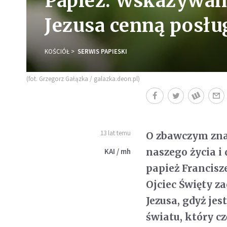
Papież: Wskazywan
Jezusa cenną posłu
KOŚCIÓŁ
SERWIS PAPIESKI
(fot. Grzegorz Gałązka / galazka.deon.pl)
13 lat temu
O zbawczym zna
naszego życia i
KAI / mh
papież Francisz
Ojciec Święty 
Jezusa, gdyż je
światu, który cz