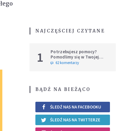
ałego
NAJCZĘŚCIEJ CZYTANE
Potrzebujesz pomocy?
1
Pomodlimy się w Twojej
intencji
62 komentarzy
BĄDŹ NA BIEŻĄCO
ŚLEDŹ NAS NA FACEBOOKU
ŚLEDŹ NAS NA TWITTERZE