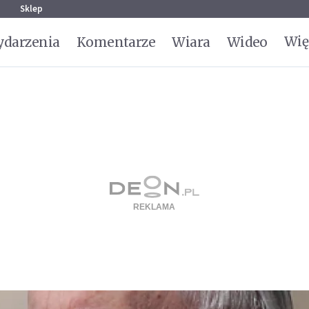
g
Sklep
Wię
darzenia
Komentarze
Wiara
Wideo