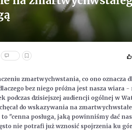
ie na zmartwychwstałe
gą
czeniu zmartwychwstania, co ono oznacza d
 dlaczego bez niego próżna jest nasza wiara -
ek podczas dzisiejszej audiencji ogólnej w Wa
zachęcał do wskazywania na zmartwychwstał
st to "cenna posługa, jaką powinniśmy dać n
ęsto nie potrafi już wznosić spojrzenia ku gór