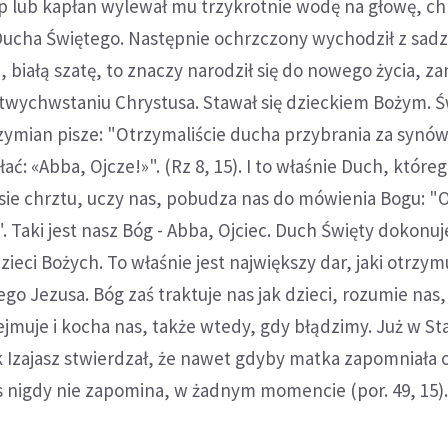
up lub kapłan wylewał mu trzykrotnie wodę na głowę, c
 Ducha Świętego. Następnie ochrzczony wychodził z sadz
białą szatę, to znaczy narodził się do nowego życia, za
rtwychwstaniu Chrystusa. Stawał się dzieckiem Bożym. Ś
zymian pisze: "Otrzymaliście ducha przybrania za synów
: «Abba, Ojcze!»". (Rz 8, 15). I to właśnie Duch, które
sie chrztu, uczy nas, pobudza nas do mówienia Bogu: "O
". Taki jest nasz Bóg - Abba, Ojciec. Duch Święty dokonu
zieci Bożych. To właśnie jest największy dar, jaki otrzy
go Jezusa. Bóg zaś traktuje nas jak dzieci, rozumie nas,
jmuje i kocha nas, także wtedy, gdy błądzimy. Już w S
 Izajasz stwierdzał, że nawet gdyby matka zapomniała 
s nigdy nie zapomina, w żadnym momencie (por. 49, 15). I