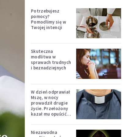
Potrzebujesz
pomocy?
Pomodlimy się w
Twojej intencji
Skuteczna
modlitwa w
sprawach trudnych
i beznadziejnych
W dzień odprawiał
Mszę, w nocy
prowadził drugie
życie. Przełożony
kazał mu opuścić
zakon
Niezawodna