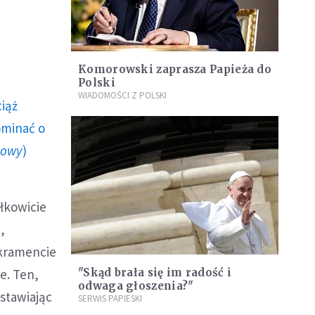
Komorowski zaprasza Papieża do
Polski
WIADOMOŚCI Z POLSKI
ciąż
ominać o
howy
)
łkowicie
,
akramencie
e. Ten,
"Skąd brała się im radość i
odwaga głoszenia?"
stawiając
SERWIS PAPIESKI