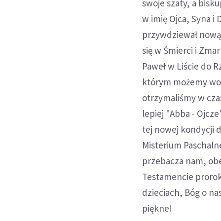
swoje szaty, a bisk
w imię Ojca, Syna i
przywdziewał nową, 
się w Śmierci i Zma
Paweł w Liście do R
którym możemy wołać
otrzymaliśmy w cza
lepiej "Abba - Ojcze
tej nowej kondycji d
Misterium Paschalne
przebacza nam, obe
Testamencie prorok
dzieciach, Bóg o na
piękne!