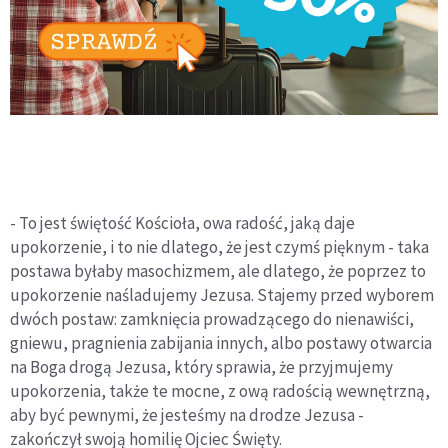
- To jest świętość Kościoła, owa radość, jaką daje
upokorzenie, i to nie dlatego, że jest czymś pięknym - taka
postawa byłaby masochizmem, ale dlatego, że poprzez to
upokorzenie naśladujemy Jezusa. Stajemy przed wyborem
dwóch postaw: zamknięcia prowadzącego do nienawiści,
gniewu, pragnienia zabijania innych, albo postawy otwarcia
na Boga drogą Jezusa, który sprawia, że przyjmujemy
upokorzenia, także te mocne, z ową radością wewnętrzną,
aby być pewnymi, że jesteśmy na drodze Jezusa -
zakończył swoją homilię Ojciec Święty.