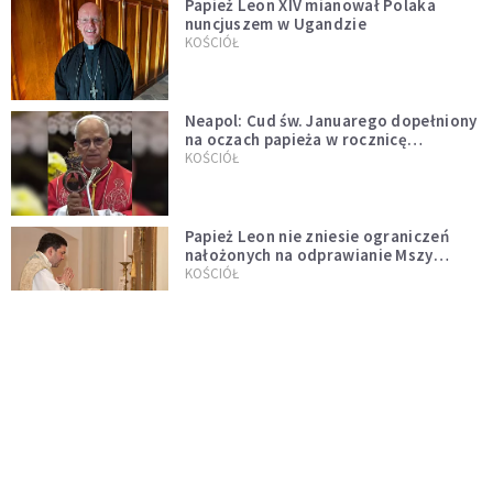
Papież Leon XIV mianował Polaka
nuncjuszem w Ugandzie
KOŚCIÓŁ
Neapol: Cud św. Januarego dopełniony
na oczach papieża w rocznicę
pontyfikatu!
KOŚCIÓŁ
Papież Leon nie zniesie ograniczeń
nałożonych na odprawianie Mszy
trydenckiej. „Traditionis custodes”
KOŚCIÓŁ
zostaje w mocy
Papież Leon XIV w butach Nike. Zdjęcie
z filmu Watykanu stało się viralem
WYDARZENIA