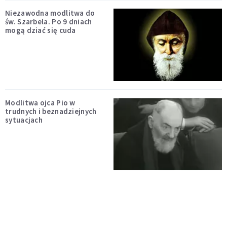
Niezawodna modlitwa do
św. Szarbela. Po 9 dniach
mogą dziać się cuda
Modlitwa ojca Pio w
trudnych i beznadziejnych
sytuacjach