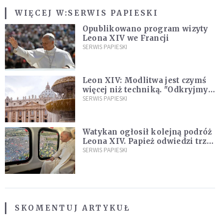
WIĘCEJ W:
SERWIS PAPIESKI
Opublikowano program wizyty
Leona XIV we Francji
SERWIS PAPIESKI
Leon XIV: Modlitwa jest czymś
więcej niż techniką. "Odkryjmy
ją na nowo"
SERWIS PAPIESKI
Watykan ogłosił kolejną podróż
Leona XIV. Papież odwiedzi trzy
kraje Ameryki Południowej
SERWIS PAPIESKI
SKOMENTUJ ARTYKUŁ