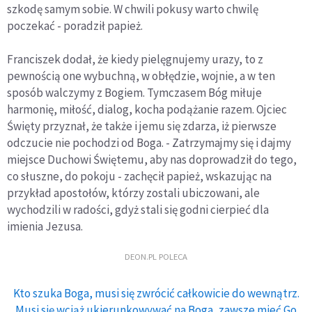
szkodę samym sobie. W chwili pokusy warto chwilę
poczekać - poradził papież.
Franciszek dodał, że kiedy pielęgnujemy urazy, to z
pewnością one wybuchną, w obłędzie, wojnie, a w ten
sposób walczymy z Bogiem. Tymczasem Bóg miłuje
harmonię, miłość, dialog, kocha podążanie razem. Ojciec
Święty przyznał, że także i jemu się zdarza, iż pierwsze
odczucie nie pochodzi od Boga. - Zatrzymajmy się i dajmy
miejsce Duchowi Świętemu, aby nas doprowadził do tego,
co słuszne, do pokoju - zachęcił papież, wskazując na
przykład apostołów, którzy zostali ubiczowani, ale
wychodzili w radości, gdyż stali się godni cierpieć dla
imienia Jezusa.
DEON.PL POLECA
Kto szuka Boga, musi się zwrócić całkowicie do wewnątrz.
Musi się wciąż ukierunkowywać na Boga, zawsze mieć Go