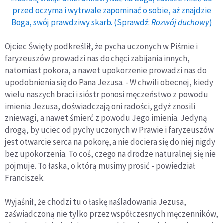
przed oczyma i wytrwale zapominać o sobie, aż znajdzie
Boga, swój prawdziwy skarb. (Sprawdź:
Rozwój duchowy
)
Ojciec Święty podkreślił, że pycha uczonych w Piśmie i
faryzeuszów prowadzi nas do chęci zabijania innych,
natomiast pokora, a nawet upokorzenie prowadzi nas do
upodobnienia się do Pana Jezusa. - W chwili obecnej, kiedy
wielu naszych braci i sióstr ponosi męczeństwo z powodu
imienia Jezusa, doświadczają oni radości, gdyż znosili
zniewagi, a nawet śmierć z powodu Jego imienia. Jedyną
drogą, by uciec od pychy uczonych w Prawie i faryzeuszów
jest otwarcie serca na pokorę, a nie dociera się do niej nigdy
bez upokorzenia. To coś, czego na drodze naturalnej się nie
pojmuje. To łaska, o którą musimy prosić - powiedział
Franciszek.
Wyjaśnił, że chodzi tu o łaskę naśladowania Jezusa,
zaświadczoną nie tylko przez współczesnych męczenników,