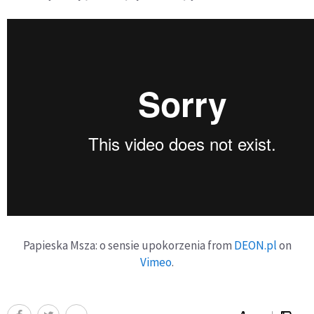
Papieska Msza: o sensie upokorzenia from
DEON.pl
on
Vimeo
.