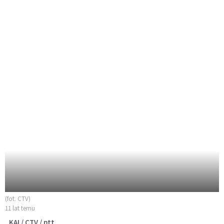
(fot. CTV)
11 lat temu
KAI / CTV / ptt