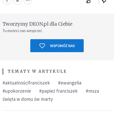
Tworzymy DEON.pl dla Ciebie
Tu możesz nas wesprzeć.
WSPOMÓŻ NAS
TEMATY W ARTYKULE
#aktualnościfranciszek
#ewangelia
#upokorzenie
#papież franciszek
#msza
święta w domu św marty