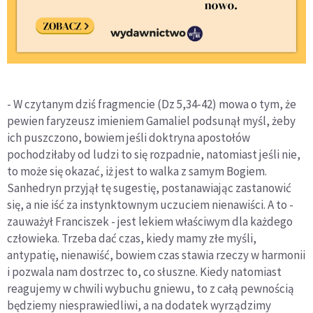
- W czytanym dziś fragmencie (Dz 5,34-42) mowa o tym, że
pewien faryzeusz imieniem Gamaliel podsunął myśl, żeby
ich puszczono, bowiem jeśli doktryna apostołów
pochodziłaby od ludzi to się rozpadnie, natomiast jeśli nie,
to może się okazać, iż jest to walka z samym Bogiem.
Sanhedryn przyjął tę sugestię, postanawiając zastanowić
się, a nie iść za instynktownym uczuciem nienawiści. A to -
zauważył Franciszek - jest lekiem właściwym dla każdego
człowieka. Trzeba dać czas, kiedy mamy złe myśli,
antypatię, nienawiść, bowiem czas stawia rzeczy w harmonii
i pozwala nam dostrzec to, co słuszne. Kiedy natomiast
reagujemy w chwili wybuchu gniewu, to z całą pewnością
będziemy niesprawiedliwi, a na dodatek wyrządzimy