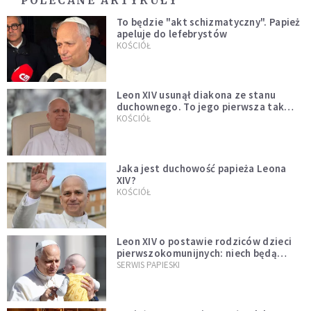
POLECANE ARTYKUŁY
To będzie "akt schizmatyczny". Papież
apeluje do lefebrystów
KOŚCIÓŁ
Leon XIV usunął diakona ze stanu
duchownego. To jego pierwsza tak
bezprecedensowa decyzja
KOŚCIÓŁ
Jaka jest duchowość papieża Leona
XIV?
KOŚCIÓŁ
Leon XIV o postawie rodziców dzieci
pierwszokomunijnych: niech będą
przykładem
SERWIS PAPIESKI