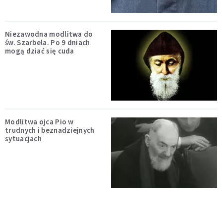
Niezawodna modlitwa do
św. Szarbela. Po 9 dniach
mogą dziać się cuda
Modlitwa ojca Pio w
trudnych i beznadziejnych
sytuacjach