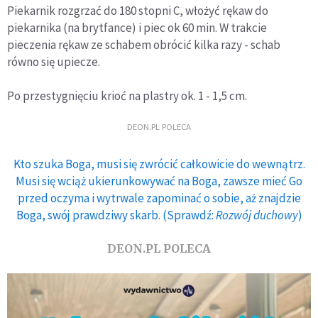
Piekarnik rozgrzać do 180 stopni C, włożyć rękaw do
piekarnika (na brytfance) i piec ok 60 min. W trakcie
pieczenia rękaw ze schabem obrócić kilka razy - schab
równo się upiecze.
Po przestygnięciu krioć na plastry ok. 1 - 1,5 cm.
DEON.PL POLECA
Kto szuka Boga, musi się zwrócić całkowicie do wewnątrz.
Musi się wciąż ukierunkowywać na Boga, zawsze mieć Go
przed oczyma i wytrwale zapominać o sobie, aż znajdzie
Boga, swój prawdziwy skarb. (Sprawdź:
Rozwój duchowy
)
DEON.PL POLECA