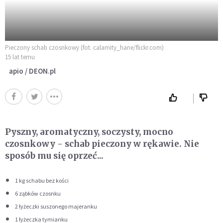
Pieczony schab czosnkowy (fot. calamity_hane/flickr.com)
15 lat temu
apio / DEON.pl
Pyszny, aromatyczny, soczysty, mocno
czosnkowy - schab pieczony w rękawie. Nie
sposób mu się oprzeć...
1 kg schabu bez kości
6 ząbków czosnku
2 łyżeczki suszonego majeranku
1 łyżeczka tymianku