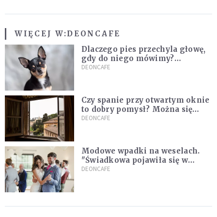
WIĘCEJ W:
DEONCAFE
Dlaczego pies przechyla głowę,
gdy do niego mówimy?
Weterynarz wyjaśnia
DEONCAFE
Czy spanie przy otwartym oknie
to dobry pomysł? Można się
zdziwić, co mówią o tym
DEONCAFE
naukowcy
Modowe wpadki na weselach.
"Świadkowa pojawiła się w
czarnej, koronkowej mini"
DEONCAFE