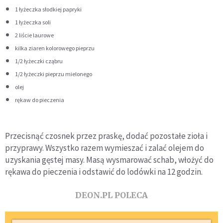
1 łyżeczka słodkiej papryki
1 łyżeczka soli
2 liście laurowe
kilka ziaren kolorowego pieprzu
1/2 łyżeczki cząbru
1/2 łyżeczki pieprzu mielonego
olej
rękaw do pieczenia
Przecisnąć czosnek przez praskę, dodać pozostałe zioła i
przyprawy. Wszystko razem wymieszać i zalać olejem do
uzyskania gęstej masy. Masą wysmarować schab, włożyć do
rękawa do pieczenia i odstawić do lodówki na 12 godzin.
DEON.PL POLECA