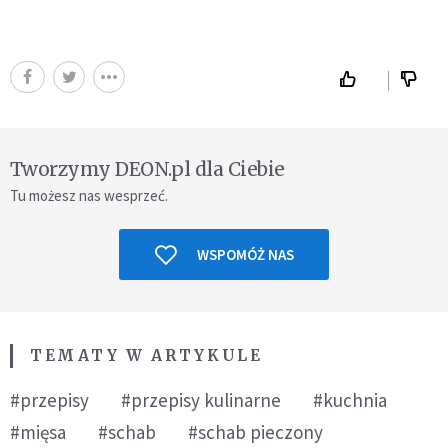
Tworzymy DEON.pl dla Ciebie
Tu możesz nas wesprzeć.
WSPOMÓŻ NAS
TEMATY W ARTYKULE
#przepisy
#przepisy kulinarne
#kuchnia
#mięsa
#schab
#schab pieczony