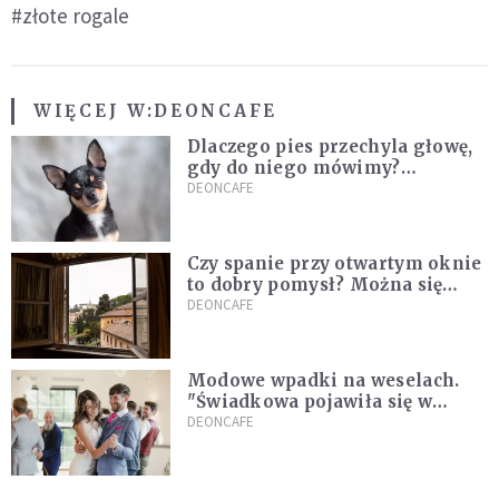
#złote rogale
WIĘCEJ W:
DEONCAFE
Dlaczego pies przechyla głowę,
gdy do niego mówimy?
Weterynarz wyjaśnia
DEONCAFE
Czy spanie przy otwartym oknie
to dobry pomysł? Można się
zdziwić, co mówią o tym
DEONCAFE
naukowcy
Modowe wpadki na weselach.
"Świadkowa pojawiła się w
czarnej, koronkowej mini"
DEONCAFE