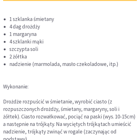
1 szklanka śmietany
4 dag drożdży
1 margaryna
4 szklanki mąki
szczypta soli
2 żółtka
nadzienie (marmolada, masło czekoladowe, itp.)
Wykonanie:
Drożdże rozpuścić w śmietanie, wyrobić ciasto (z
rozpuszczonych drożdży, śmietany, margaryny, soli i
żółtek). Ciasto rozwałkować, pociąć na paski (wys. 10-15cm)
a następnie na trójkąty. Na wyciętych trójkątach umieścić
nadzienie, trójkąty zwinąć w rogale (zaczynając od
podstawy).