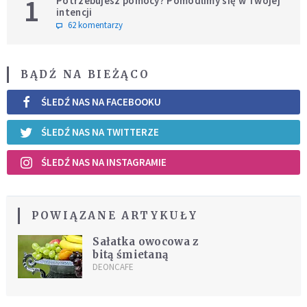
1
Potrzebujesz pomocy? Pomodlimy się w Twojej
intencji
62 komentarzy
BĄDŹ NA BIEŻĄCO
ŚLEDŹ NAS NA FACEBOOKU
ŚLEDŹ NAS NA TWITTERZE
ŚLEDŹ NAS NA INSTAGRAMIE
POWIĄZANE ARTYKUŁY
Sałatka owocowa z
bitą śmietaną
DEONCAFE