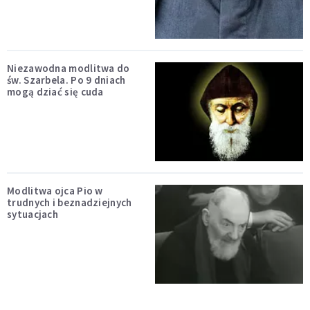
Niezawodna modlitwa do
św. Szarbela. Po 9 dniach
mogą dziać się cuda
Modlitwa ojca Pio w
trudnych i beznadziejnych
sytuacjach