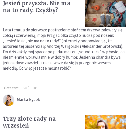
Jesień przyszła. Nie ma
na to rady. Czyżby?
Lata temu, gdy pierwsze postrzelone słońcem drzewa zalewały się
żółcią i czerwienią, moja Przyjaciółka często nuciła pod nosem:
„Jesień idzie, nie ma na to rady!” (internety podpowiadają, że
autorem tej piosenki są: Andrzej Waligórski i Aleksander Grotowski).
Do dziś każdy mój spacer po parku ma ten „soundtrack” w głowie, co
niezmiennie wprawia mnie w dobry humor. Jesienna chandra bywa
jednak dość zawzięta i nie zawsze da się ją przegonić wesołą
melodią. Co więc jeszcze można robić?
3 lata temu
KOŚCIÓŁ
Marta Łysek
Trzy złote rady na
wrzesień