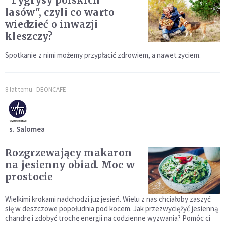
"Tygrysy polskich
lasów", czyli co warto
wiedzieć o inwazji
kleszczy?
Spotkanie z nimi możemy przypłacić zdrowiem, a nawet życiem.
8 lat temu
DEONCAFE
s. Salomea
Rozgrzewający makaron
na jesienny obiad. Moc w
prostocie
Wielkimi krokami nadchodzi już jesień. Wielu z nas chciałoby zaszyć
się w deszczowe popołudnia pod kocem. Jak przezwyciężyć jesienną
chandrę i zdobyć trochę energii na codzienne wyzwania? Pomóc ci