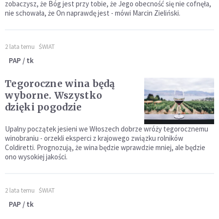
zobaczysz, że Bóg jest przy tobie, że Jego obecność się nie cofnęła,
nie schowała, że On naprawdę jest - mówi Marcin Zieliński.
2 lata temu
ŚWIAT
PAP / tk
Tegoroczne wina będą
wyborne. Wszystko
dzięki pogodzie
Upalny początek jesieni we Włoszech dobrze wróży tegorocznemu
winobraniu - orzekli eksperci z krajowego związku rolników
Coldiretti. Prognozują, że wina będzie wprawdzie mniej, ale będzie
ono wysokiej jakości.
2 lata temu
ŚWIAT
PAP / tk