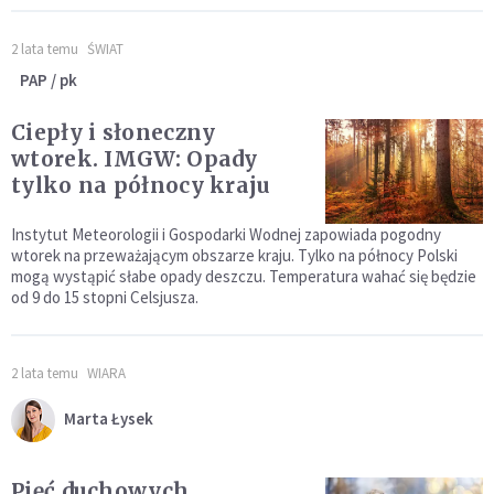
2 lata temu
ŚWIAT
PAP / pk
Ciepły i słoneczny
wtorek. IMGW: Opady
tylko na północy kraju
Instytut Meteorologii i Gospodarki Wodnej zapowiada pogodny
wtorek na przeważającym obszarze kraju. Tylko na północy Polski
mogą wystąpić słabe opady deszczu. Temperatura wahać się będzie
od 9 do 15 stopni Celsjusza.
2 lata temu
WIARA
Marta Łysek
Pięć duchowych