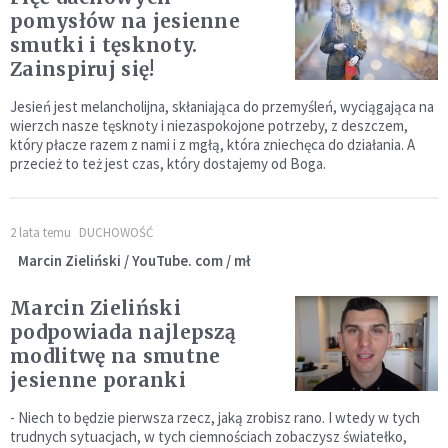
pomysłów na jesienne
smutki i tęsknoty.
Zainspiruj się!
Jesień jest melancholijna, skłaniająca do przemyśleń, wyciągająca na
wierzch nasze tęsknoty i niezaspokojone potrzeby, z deszczem,
który płacze razem z nami i z mgłą, która zniechęca do działania. A
przecież to też jest czas, który dostajemy od Boga.
2 lata temu
DUCHOWOŚĆ
Marcin Zieliński / YouTube. com / mł
Marcin Zieliński
podpowiada najlepszą
modlitwę na smutne
jesienne poranki
- Niech to będzie pierwsza rzecz, jaką zrobisz rano. I wtedy w tych
trudnych sytuacjach, w tych ciemnościach zobaczysz światełko,