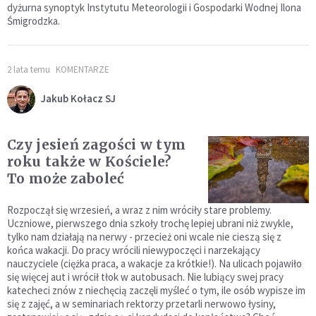
dyżurna synoptyk Instytutu Meteorologii i Gospodarki Wodnej Ilona
Śmigrodzka.
2 lata temu
KOMENTARZE
Jakub Kołacz SJ
Czy jesień zagości w tym
roku także w Kościele?
To może zaboleć
Rozpoczął się wrzesień, a wraz z nim wróciły stare problemy.
Uczniowe, pierwszego dnia szkoły trochę lepiej ubrani niż zwykle,
tylko nam działają na nerwy - przecież oni wcale nie cieszą się z
końca wakacji. Do pracy wrócili niewypoczęci i narzekający
nauczyciele (ciężka praca, a wakacje za krótkie!). Na ulicach pojawiło
się więcej aut i wrócił tłok w autobusach. Nie lubiący swej pracy
katecheci znów z niechęcią zaczęli myśleć o tym, ile osób wypisze im
się z zajęć, a w seminariach rektorzy przetarli nerwowo łysiny,