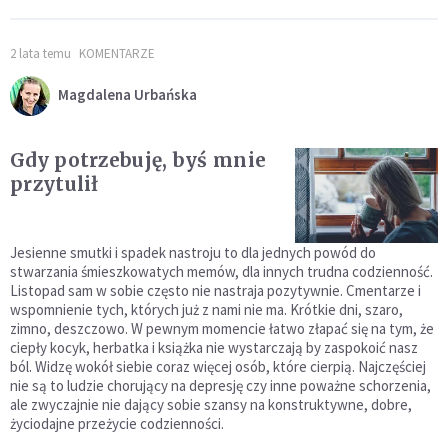
2 lata temu
KOMENTARZE
Magdalena Urbańska
Gdy potrzebuję, byś mnie
przytulił
Jesienne smutki i spadek nastroju to dla jednych powód do
stwarzania śmieszkowatych memów, dla innych trudna codzienność.
Listopad sam w sobie często nie nastraja pozytywnie. Cmentarze i
wspomnienie tych, których już z nami nie ma. Krótkie dni, szaro,
zimno, deszczowo. W pewnym momencie łatwo złapać się na tym, że
ciepły kocyk, herbatka i książka nie wystarczają by zaspokoić nasz
ból. Widzę wokół siebie coraz więcej osób, które cierpią. Najczęściej
nie są to ludzie chorujący na depresję czy inne poważne schorzenia,
ale zwyczajnie nie dający sobie szansy na konstruktywne, dobre,
życiodajne przeżycie codzienności.