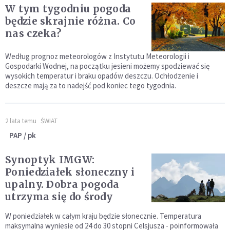
W tym tygodniu pogoda
będzie skrajnie różna. Co
nas czeka?
Według prognoz meteorologów z Instytutu Meteorologii i
Gospodarki Wodnej, na początku jesieni możemy spodziewać się
wysokich temperatur i braku opadów deszczu. Ochłodzenie i
deszcze mają za to nadejść pod koniec tego tygodnia.
2 lata temu
ŚWIAT
PAP / pk
Synoptyk IMGW:
Poniedziałek słoneczny i
upalny. Dobra pogoda
utrzyma się do środy
W poniedziałek w całym kraju będzie słonecznie. Temperatura
maksymalna wyniesie od 24 do 30 stopni Celsjusza - poinformowała