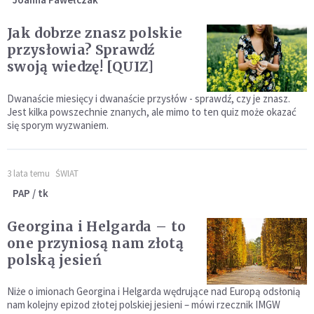
Jak dobrze znasz polskie
przysłowia? Sprawdź
swoją wiedzę! [QUIZ]
Dwanaście miesięcy i dwanaście przysłów - sprawdź, czy je znasz.
Jest kilka powszechnie znanych, ale mimo to ten quiz może okazać
się sporym wyzwaniem.
3 lata temu
ŚWIAT
PAP / tk
Georgina i Helgarda – to
one przyniosą nam złotą
polską jesień
Niże o imionach Georgina i Helgarda wędrujące nad Europą odsłonią
nam kolejny epizod złotej polskiej jesieni – mówi rzecznik IMGW