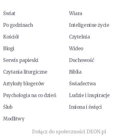
Świat
Wiara
Po godzinach
Inteligentne życie
Kościół
Czytelnia
Blogi
Wideo
Serwis papieski
Duchowość
Czytania liturgiczne
Biblia
Artykuły blogerów
Świadectwa
Psychologia na co dzień
Ludzie i inspiracje
Ślub
Imiona i święci
Modlitwy
Dołącz do społeczności DEON.pl