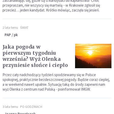
zastanawiając się, gdzie są ci kandydaci do kapłaństwa? Choć
przepraszam, nie wszyscy się martwią - w Krakowie zgłosił się
przecież… jeden kandydat. Krótko mówiąc, zaczęła się jesień.
2 lata temu
ŚWIAT
PAP / pk
Jaka pogoda w
pierwszym tygodniu
września? Wyż Olenka
przyniesie słońce i ciepło
Przez cały nadchodzący tydzień spodziewamy się w Polsce
spokojnej, praktycznie bezdeszczowej pogody. Będzie coraz cieplej,
a w weekend nawet upalnie. Sytuację taką do środy zapewni nam
wyż Olenka z centrum nad Polską - poinformował IMGW.
3 lata temu
PO GODZINACH
Joanna Pawełczak