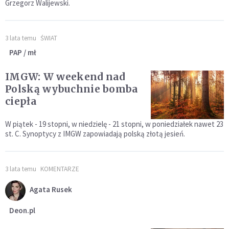
Grzegorz Walijewski.
3 lata temu
ŚWIAT
PAP / mł
IMGW: W weekend nad
Polską wybuchnie bomba
ciepła
W piątek - 19 stopni, w niedzielę - 21 stopni, w poniedziałek nawet 23
st. C. Synoptycy z IMGW zapowiadają polską złotą jesień.
3 lata temu
KOMENTARZE
Agata Rusek
Deon.pl