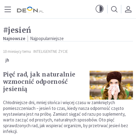
Przejdź do menu głównego
Przejdź do treści
#jesień
Najnowsze
Najpopularniejsze
10 miesięcy temu
INTELIGENTNE ŻYCIE
jh
Pięć rad, jak naturalnie
wzmocnić odporność
jesienią
Chłodniejsze dni, mniej słońca i więcej czasu w zamkniętych
pomieszczeniach – jesień to czas, kiedy nasza odporność często
wystawiana jest na próbę. Zamiast sięgać od razu po suplementy,
warto zacząć od prostych, naturalnych sposobów. Oto pięć
sprawdzonych rad, jak wspierać organizm, by przetrwać jesień bez
infekcji.