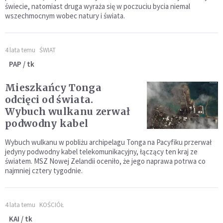
świecie, natomiast druga wyraża się w poczuciu bycia niemal
wszechmocnym wobec natury i świata.
4 lata temu
ŚWIAT
PAP / tk
Mieszkańcy Tonga
odcięci od świata.
Wybuch wulkanu zerwał
podwodny kabel
Wybuch wulkanu w pobliżu archipelagu Tonga na Pacyfiku przerwał
jedyny podwodny kabel telekomunikacyjny, łączący ten kraj ze
światem. MSZ Nowej Zelandii oceniło, że jego naprawa potrwa co
najmniej cztery tygodnie.
4 lata temu
KOŚCIÓŁ
KAI / tk