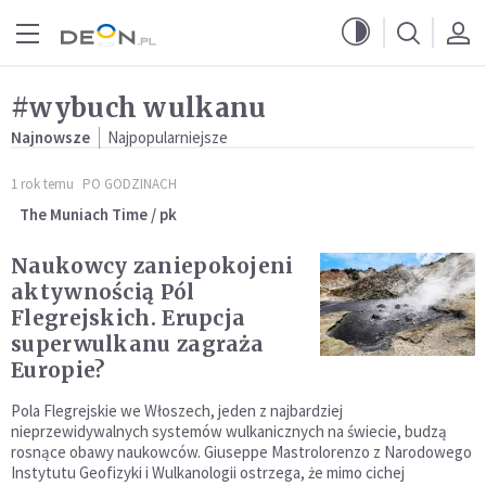
Przejdź do menu głównego
Przejdź do treści
#wybuch wulkanu
Najnowsze
Najpopularniejsze
1 rok temu
PO GODZINACH
The Muniach Time / pk
Naukowcy zaniepokojeni
aktywnością Pól
Flegrejskich. Erupcja
superwulkanu zagraża
Europie?
Pola Flegrejskie we Włoszech, jeden z najbardziej
nieprzewidywalnych systemów wulkanicznych na świecie, budzą
rosnące obawy naukowców. Giuseppe Mastrolorenzo z Narodowego
Instytutu Geofizyki i Wulkanologii ostrzega, że mimo cichej