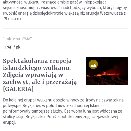
aktywności wulkanu, rosnące emisje gazów i niepokojąca
sejsmiczność mogą zwiastować nadchodzący wybuch, który mógłby
uwolnić energię dziesięciokrotnie większą niż erupcja Wezuwiusza z
79 roku n.e.
1 rok temu
ŚWIAT
PAP / pk
Spektakularna erupcja
islandzkiego wulkanu.
Zdjęcia wprawiają w
zachwyt, ale i przerażają
[GALERIA]
Do kolejnej erupcji wulkanu doszło w nocy ze środy na czwartek na
półwyspie Reykjanes w południowo-zachodniej Islandii -
poinformowały tamtejsze służby. Czerwona łuna jest widoczna ze
stolicy kraju Reykjaviku. Poniżej publikujemy zdjęcia zjawiskowej
erupcji.