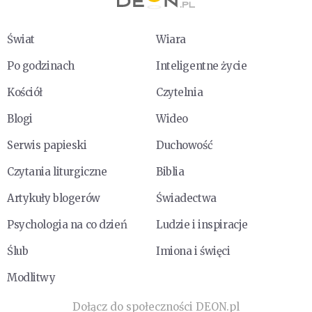
Świat
Wiara
Po godzinach
Inteligentne życie
Kościół
Czytelnia
Blogi
Wideo
Serwis papieski
Duchowość
Czytania liturgiczne
Biblia
Artykuły blogerów
Świadectwa
Psychologia na co dzień
Ludzie i inspiracje
Ślub
Imiona i święci
Modlitwy
Dołącz do społeczności DEON.pl