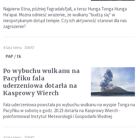
Najpierw Etna, później Fagradalsfjall, a teraz Hunga Tonga Hunga
Ha'apai. Można odnieść wrażenie, że wulkany "budzą się" w
niespotykanym dotąd tempie. Czy ich aktywność stanowi dla nas
zagrożenie?
4 lata temu
ŚWIAT
PAP / tk
Po wybuchu wulkanu na
Pacyfiku fala
uderzeniowa dotarła na
Kasprowy Wierch
Fala uderzeniowa powstała po wybuchu wulkanu na wyspie Tonga na
Pacyfiku w sobotę o godz. 20.23 dotarła na Kasprowy Wierch -
poinformował Instytut Meteorologii i Gospodarki Wodnej.
4 lata temu
ŚWIAT