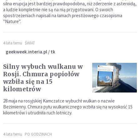
silna erupcja jest bardziej prawdopodobna, niż zderzenie z asteroidą,
a ludzie kompletnie nie są na nią przygotowani. O swoich
spostrzeżeniach napisali na łamach prestiżowego czasopisma
"Nature".
4 lata temu
ŚWIAT
geekweek.interia.pl / tk
Silny wybuch wulkanu w
Rosji. Chmura popiołów
wzbiła się na 15
kilometrów
28 maja na rosyjskiej Kamczatce wybuchł wulkan o nazwie
Bezimienny. Chmura pyłu wulkanicznego wzbiła się na wysokość 15
kilometrów i utrudniła ruch lotniczy.
4 lata temu
PO GODZINACH