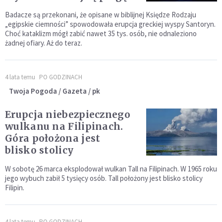
Badacze są przekonani, że opisane w biblijnej Księdze Rodzaju
„egipskie ciemności” spowodowała erupcja greckiej wyspy Santoryn.
Choć kataklizm mógł zabić nawet 35 tys. osób, nie odnaleziono
żadnej ofiary. Aż do teraz.
4 lata temu
PO GODZINACH
Twoja Pogoda / Gazeta / pk
Erupcja niebezpiecznego
wulkanu na Filipinach.
Góra położona jest
blisko stolicy
W sobotę 26 marca eksplodował wulkan Tall na Filipinach. W 1965 roku
jego wybuch zabił 5 tysięcy osób. Tall położony jest blisko stolicy
Filipin.
4 lata temu
PO GODZINACH