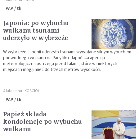
PAP / tk
Japonia: po wybuchu
wulkanu tsunami
uderzyło w wybrzeże
W wybrzeże Japonii uderzyło tsunami wywołane silnym wybuchem
podwodnego wulkanu na Pacyfiku. Japońska agencja
meteorologiczna ostrzega przed falami, które w niektórych
miejscach mogą mieć do trzech metrów wysokości.
4 lata temu
KOŚCIÓŁ
PAP / tk
Papież składa
kondolencje po wybuchu
wulkanu