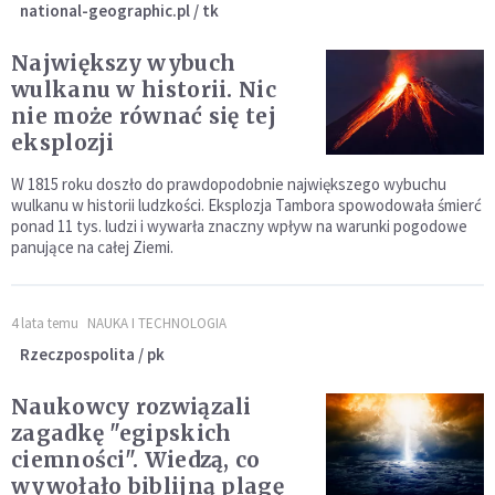
national-geographic.pl / tk
Największy wybuch
wulkanu w historii. Nic
nie może równać się tej
eksplozji
W 1815 roku doszło do prawdopodobnie największego wybuchu
wulkanu w historii ludzkości. Eksplozja Tambora spowodowała śmierć
ponad 11 tys. ludzi i wywarła znaczny wpływ na warunki pogodowe
panujące na całej Ziemi.
4 lata temu
NAUKA I TECHNOLOGIA
Rzeczpospolita / pk
Naukowcy rozwiązali
zagadkę "egipskich
ciemności". Wiedzą, co
wywołało biblijną plagę