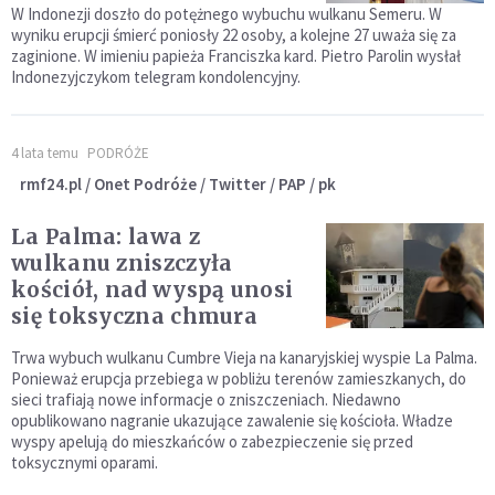
W Indonezji doszło do potężnego wybuchu wulkanu Semeru. W
wyniku erupcji śmierć poniosły 22 osoby, a kolejne 27 uważa się za
zaginione. W imieniu papieża Franciszka kard. Pietro Parolin wysłał
Indonezyjczykom telegram kondolencyjny.
4 lata temu
PODRÓŻE
rmf24.pl / Onet Podróże / Twitter / PAP / pk
La Palma: lawa z
wulkanu zniszczyła
kościół, nad wyspą unosi
się toksyczna chmura
Trwa wybuch wulkanu Cumbre Vieja na kanaryjskiej wyspie La Palma.
Ponieważ erupcja przebiega w pobliżu terenów zamieszkanych, do
sieci trafiają nowe informacje o zniszczeniach. Niedawno
opublikowano nagranie ukazujące zawalenie się kościoła. Władze
wyspy apelują do mieszkańców o zabezpieczenie się przed
toksycznymi oparami.