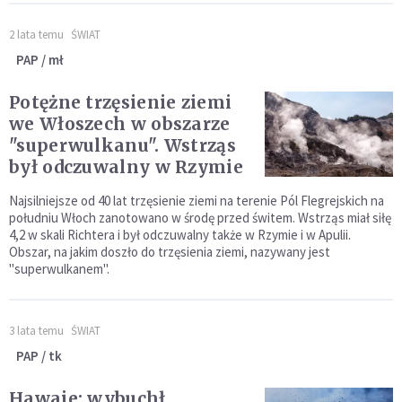
2 lata temu
ŚWIAT
PAP / mł
Potężne trzęsienie ziemi
we Włoszech w obszarze
"superwulkanu". Wstrząs
był odczuwalny w Rzymie
Najsilniejsze od 40 lat trzęsienie ziemi na terenie Pól Flegrejskich na
południu Włoch zanotowano w środę przed świtem. Wstrząs miał siłę
4,2 w skali Richtera i był odczuwalny także w Rzymie i w Apulii.
Obszar, na jakim doszło do trzęsienia ziemi, nazywany jest
"superwulkanem".
3 lata temu
ŚWIAT
PAP / tk
Hawaje: wybuchł