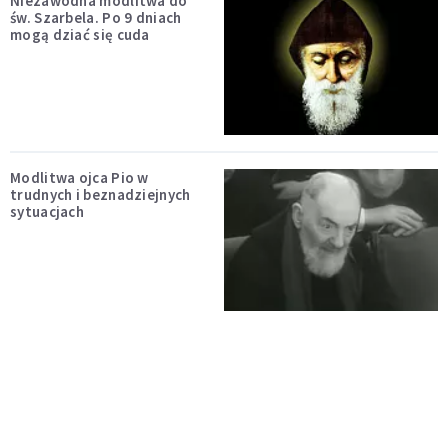
Niezawodna modlitwa do
św. Szarbela. Po 9 dniach
mogą dziać się cuda
Modlitwa ojca Pio w
trudnych i beznadziejnych
sytuacjach