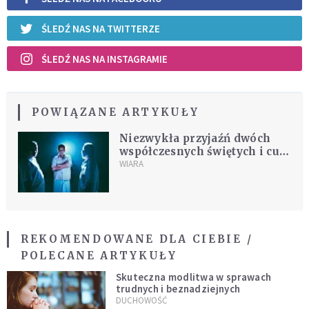
ŚLEDŹ NAS NA TWITTERZE
ŚLEDŹ NAS NA INSTAGRAMIE
POWIĄZANE ARTYKUŁY
Niezwykła przyjaźń dwóch
współczesnych świętych i cud,
który wydarzył się przy
WIARA
trumnie
REKOMENDOWANE DLA CIEBIE /
POLECANE ARTYKUŁY
Skuteczna modlitwa w sprawach
trudnych i beznadziejnych
DUCHOWOŚĆ