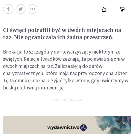
Ci święci potrafili być w dwóch miejscach na
raz. Nie ograniczała ich żadna przestrzeń.
Bilokacja to szczególny dar towarzyszący niektórym ze
świętych. Relacje świadków zeznają, że pojawiali się oni w
dwóch miejscach na raz. Zalicza się ją do darów
charyzmatycznych, które mają nadprzyrodzony charakter.
Tę tajemnicę można przyjąć tylko wtedy, gdy uwierzymy w
boską cudowną interwencję.
DEON.PL POLECA