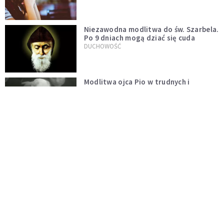
Niezawodna modlitwa do św. Szarbela.
Po 9 dniach mogą dziać się cuda
DUCHOWOŚĆ
Modlitwa ojca Pio w trudnych i
beznadziejnych sytuacjach
DUCHOWOŚĆ
„Autentyczność się nie niesie”.
Katoliczki o presji i sile social mediów
WIARA
Telegram do św. Józefa. Modlitwa z
prośbą o szybki ratunek
DUCHOWOŚĆ