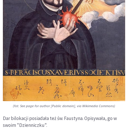
(fot. See page for author [Public domain], via Wikimedia Commons)
Dar bilokacji posiadała też św. Faustyna. Opisywała, go w
swoim "Dzienniczku".