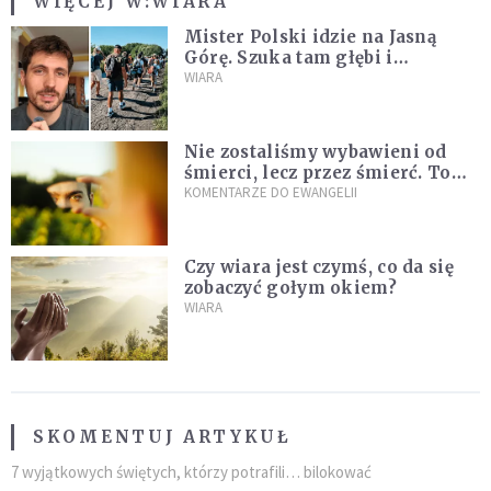
WIĘCEJ W:
WIARA
Mister Polski idzie na Jasną
Górę. Szuka tam głębi i
spotkania
WIARA
Nie zostaliśmy wybawieni od
śmierci, lecz przez śmierć. To
jedna z największych tajemnic
KOMENTARZE DO EWANGELII
chrześcijaństwa
Czy wiara jest czymś, co da się
zobaczyć gołym okiem?
WIARA
SKOMENTUJ ARTYKUŁ
7 wyjątkowych świętych, którzy potrafili… bilokować