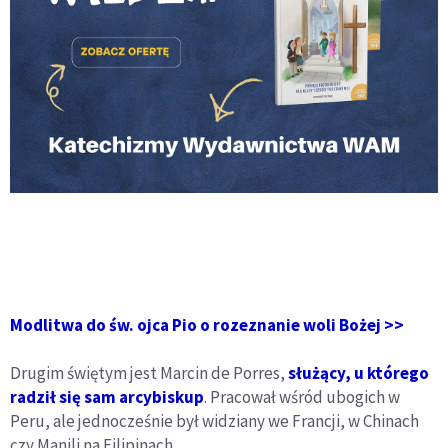
Modlitwa do św. ojca Pio o rozeznanie woli Bożej >>
Drugim świętym jest Marcin de Porres,
służący, u którego
radził się sam arcybiskup
. Pracował wśród ubogich w
Peru, ale jednocześnie był widziany we Francji, w Chinach
czy Manili na Filipinach.