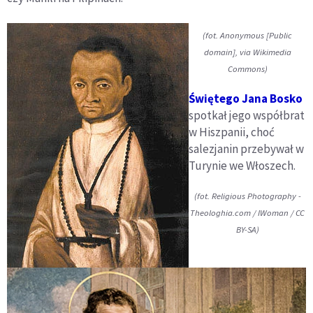
(fot. Anonymous [Public
domain], via Wikimedia
Commons)
Świętego Jana Bosko
spotkał jego współbrat
w Hiszpanii, choć
salezjanin przebywał w
Turynie we Włoszech.
(fot. Religious Photography -
Theologhia.com / IWoman / CC
BY-SA)