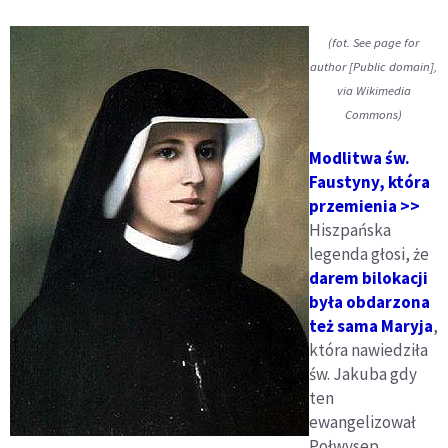
(fot. See page for
author [Public domain],
via Wikimedia
Commons)
Modlitwa św.
Faustyny, która
przemienia >>
Hiszpańska
legenda głosi, że
darem bilokacji
była obdarzona
też sama Maryja
,
która nawiedziła
św. Jakuba gdy
ten
ewangelizował
Połwysep