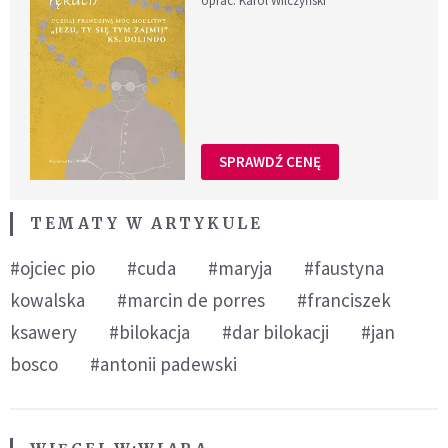
oprac. Karol Wilczyński
SPRAWDŹ CENĘ
TEMATY W ARTYKULE
#ojciec pio
#cuda
#maryja
#faustyna
kowalska
#marcin de porres
#franciszek
ksawery
#bilokacja
#dar bilokacji
#jan
bosco
#antonii padewski