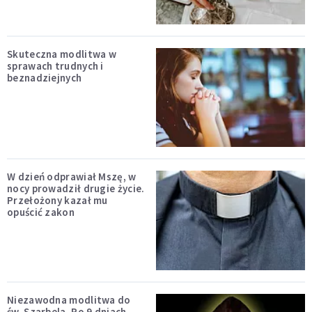
Skuteczna modlitwa w
sprawach trudnych i
beznadziejnych
W dzień odprawiał Mszę, w
nocy prowadził drugie życie.
Przełożony kazał mu
opuścić zakon
Niezawodna modlitwa do
św. Szarbela. Po 9 dniach