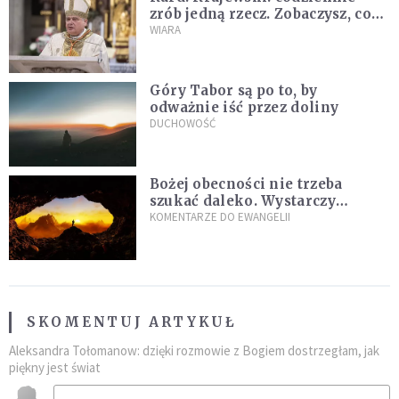
zrób jedną rzecz. Zobaczysz, co
stanie się z twoim życiem
WIARA
Góry Tabor są po to, by
odważnie iść przez doliny
DUCHOWOŚĆ
Bożej obecności nie trzeba
szukać daleko. Wystarczy
nauczyć się słuchać
KOMENTARZE DO EWANGELII
SKOMENTUJ ARTYKUŁ
Aleksandra Tołomanow: dzięki rozmowie z Bogiem dostrzegłam, jak
piękny jest świat