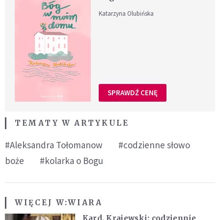
Katarzyna Olubińska
SPRAWDŹ CENĘ
TEMATY W ARTYKULE
#Aleksandra Tołomanow
#codzienne słowo
boże
#kolarka o Bogu
WIĘCEJ W:
WIARA
Kard. Krajewski: codziennie