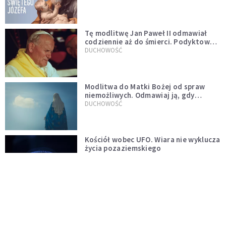
Tę modlitwę Jan Paweł II odmawiał
codziennie aż do śmierci. Podyktował
mu ją ojciec
DUCHOWOŚĆ
Modlitwa do Matki Bożej od spraw
niemożliwych. Odmawiaj ją, gdy
wszystko idzie źle
DUCHOWOŚĆ
Kościół wobec UFO. Wiara nie wyklucza
życia pozaziemskiego
KOŚCIÓŁ