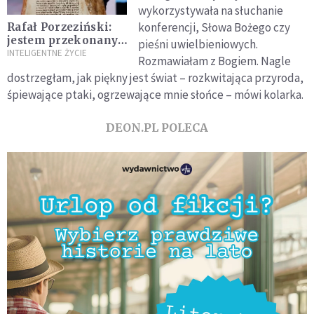
wykorzystywała na słuchanie
konferencji, Słowa Bożego czy
Rafał Porzeziński:
jestem przekonany,
pieśni uwielbieniowych.
że to Bóg ten
INTELIGENTNE ŻYCIE
Rozmawiałam z Bogiem. Nagle
Program wymyślił
dostrzegłam, jak piękny jest świat – rozkwitająca przyroda,
śpiewające ptaki, ogrzewające mnie słońce – mówi kolarka.
DEON.PL POLECA