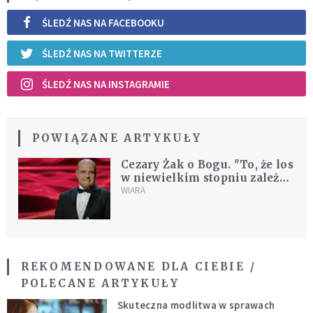
ŚLEDŹ NAS NA FACEBOOKU
ŚLEDŹ NAS NA TWITTERZE
ŚLEDŹ NAS NA INSTAGRAMIE
POWIĄZANE ARTYKUŁY
Cezary Żak o Bogu. "To, że los
w niewielkim stopniu zależy
od nas, wiedziałem zawsze"
WIARA
REKOMENDOWANE DLA CIEBIE /
POLECANE ARTYKUŁY
Skuteczna modlitwa w sprawach