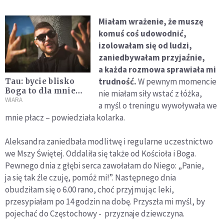
Miałam wrażenie, że muszę
komuś coś udowodnić,
izolowałam się od ludzi,
zaniedbywałam przyjaźnie,
a każda rozmowa sprawiała mi
trudność.
W pewnym momencie
Tau: bycie blisko
Boga to dla mnie
nie miałam siły wstać z łóżka,
zaszczyt
WIARA
a myśl o treningu wywoływała we
mnie płacz – powiedziała kolarka.
Aleksandra zaniedbała modlitwę i regularne uczestnictwo
we Mszy Świętej. Oddaliła się także od Kościoła i Boga.
Pewnego dnia z głębi serca zawołałam do Niego: „Panie,
ja się tak źle czuję, pomóż mi!”. Następnego dnia
obudziłam się o 6.00 rano, choć przyjmując leki,
przesypiałam po 14 godzin na dobę. Przyszła mi myśl, by
pojechać do Częstochowy - przyznaje dziewczyna.