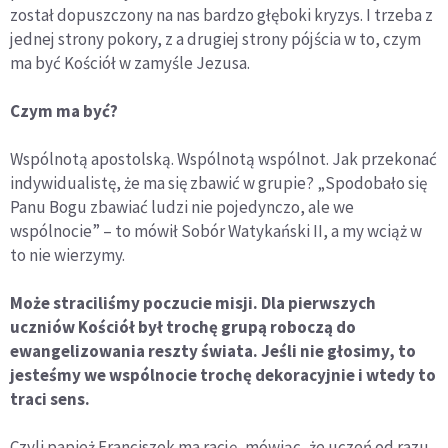
został dopuszczony na nas bardzo głęboki kryzys. I trzeba z
jednej strony pokory, z a drugiej strony pójścia w to, czym
ma być Kościół w zamyśle Jezusa.
Czym ma być?
Wspólnotą apostolską. Wspólnotą wspólnot. Jak przekonać
indywidualistę, że ma się zbawić w grupie? „Spodobało się
Panu Bogu zbawiać ludzi nie pojedynczo, ale we
wspólnocie” – to mówił Sobór Watykański II, a my wciąż w
to nie wierzymy.
Może straciliśmy poczucie misji. Dla pierwszych
uczniów Kościół był trochę grupą roboczą do
ewangelizowania reszty świata. Jeśli nie głosimy, to
jesteśmy we wspólnocie trochę dekoracyjnie i wtedy to
traci sens.
Czyli papież Franciszek ma rację, mówiąc, że uczeń od razu