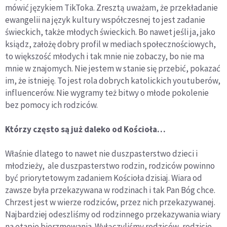
mówić językiem TikToka. Zresztą uważam, że przekładanie
ewangelii na język kultury współczesnej to jest zadanie
świeckich, także młodych świeckich. Bo nawet jeśli ja, jako
ksiądz, założę dobry profil w mediach społecznościowych,
to większość młodych i tak mnie nie zobaczy, bo nie ma
mnie w znajomych. Nie jestem w stanie się przebić, pokazać
im, że istnieję. To jest rola dobrych katolickich youtuberów,
influencerów. Nie wygramy też bitwy o młode pokolenie
bez pomocy ich rodziców.
Którzy często są już daleko od Kościoła…
Właśnie dlatego to nawet nie duszpasterstwo dzieci i
młodzieży, ale duszpasterstwo rodzin, rodziców powinno
być priorytetowym zadaniem Kościoła dzisiaj. Wiara od
zawsze była przekazywana w rodzinach i tak Pan Bóg chce.
Chrzest jest w wierze rodziców, przez nich przekazywanej.
Najbardziej odeszliśmy od rodzinnego przekazywania wiary
na etapie bierzmowania. Wyłączyliśmy rodziców, rodzicie