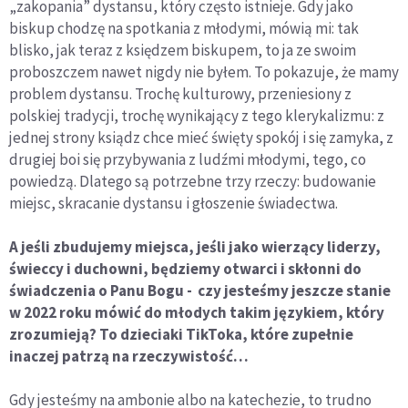
„zakopania” dystansu, który często istnieje. Gdy jako
biskup chodzę na spotkania z młodymi, mówią mi: tak
blisko, jak teraz z księdzem biskupem, to ja ze swoim
proboszczem nawet nigdy nie byłem. To pokazuje, że mamy
problem dystansu. Trochę kulturowy, przeniesiony z
polskiej tradycji, trochę wynikający z tego klerykalizmu: z
jednej strony ksiądz chce mieć święty spokój i się zamyka, z
drugiej boi się przybywania z ludźmi młodymi, tego, co
powiedzą. Dlatego są potrzebne trzy rzeczy: budowanie
miejsc, skracanie dystansu i głoszenie świadectwa.
A jeśli zbudujemy miejsca, jeśli jako wierzący liderzy,
świeccy i duchowni, będziemy otwarci i skłonni do
świadczenia o Panu Bogu - czy jesteśmy jeszcze stanie
w 2022 roku mówić do młodych takim językiem, który
zrozumieją? To dzieciaki TikToka, które zupełnie
inaczej patrzą na rzeczywistość…
Gdy jesteśmy na ambonie albo na katechezie, to trudno