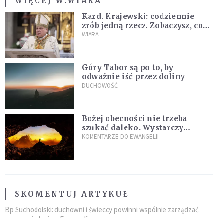
WIĘCEJ W:
WIARA
Kard. Krajewski: codziennie
zrób jedną rzecz. Zobaczysz, co
stanie się z twoim życiem
WIARA
Góry Tabor są po to, by
odważnie iść przez doliny
DUCHOWOŚĆ
Bożej obecności nie trzeba
szukać daleko. Wystarczy
nauczyć się słuchać
KOMENTARZE DO EWANGELII
SKOMENTUJ ARTYKUŁ
Bp Suchodolski: duchowni i świeccy powinni wspólnie zarządzać