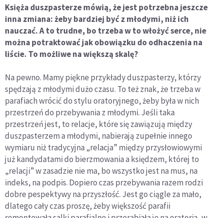
Księża duszpasterze mówią, że jest potrzebna jeszcze
inna zmiana: żeby bardziej być z młodymi, niż ich
nauczać. A to trudne, bo trzeba w to włożyć serce, nie
można potraktować jak obowiązku do odhaczenia na
liście. To możliwe na większą skalę?
Na pewno. Mamy piękne przykłady duszpasterzy, którzy
spędzają z młodymi dużo czasu. To też znak, że trzeba w
parafiach wrócić do stylu oratoryjnego, żeby była w nich
przestrzeń do przebywania z młodymi. Jeśli taka
przestrzeń jest, to relacje, które się zawiązują między
duszpasterzem a młodymi, nabierają zupełnie innego
wymiaru niż tradycyjna „relacja” między przysłowiowymi
już kandydatami do bierzmowania a księdzem, której to
„relacji” w zasadzie nie ma, bo wszystko jest na mus, na
indeks, na podpis. Dopiero czas przebywania razem rodzi
dobre pespektywy na przyszłość. Jest go ciągle za mało,
dlatego cały czas proszę, żeby większość parafii
remontowała salki parafialne i przerabiała je na oratoria, w