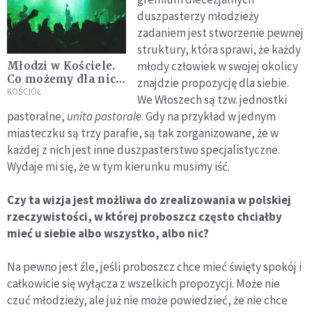
duszpasterzy młodzieży
zadaniem jest stworzenie pewnej
struktury, która sprawi, że każdy
młody człowiek w swojej okolicy
Młodzi w Kościele.
Co możemy dla nich
znajdzie propozycję dla siebie.
zrobić?
KOŚCIÓŁ
We Włoszech są tzw. jednostki
pastoralne,
unita pastorale
. Gdy na przykład w jednym
miasteczku są trzy parafie, są tak zorganizowane, że w
każdej z nich jest inne duszpasterstwo specjalistyczne.
Wydaje mi się, że w tym kierunku musimy iść.
Czy ta wizja jest możliwa do zrealizowania w polskiej
rzeczywistości, w której proboszcz często chciałby
mieć u siebie albo wszystko, albo nic?
Na pewno jest źle, jeśli proboszcz chce mieć święty spokój i
całkowicie się wyłącza z wszelkich propozycji. Może nie
czuć młodzieży, ale już nie może powiedzieć, że nie chce