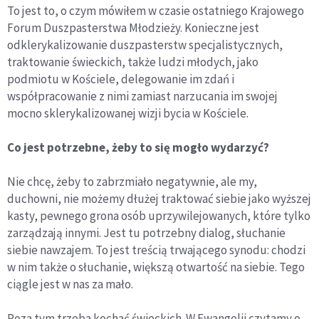
To jest to, o czym mówiłem w czasie ostatniego Krajowego
Forum Duszpasterstwa Młodzieży. Konieczne jest
odklerykalizowanie duszpasterstw specjalistycznych,
traktowanie świeckich, także ludzi młodych, jako
podmiotu w Kościele, delegowanie im zdań i
współpracowanie z nimi zamiast narzucania im swojej
mocno sklerykalizowanej wizji bycia w Kościele.
Co jest potrzebne, żeby to się mogło wydarzyć?
Nie chcę, żeby to zabrzmiało negatywnie, ale my,
duchowni, nie możemy dłużej traktować siebie jako wyższej
kasty, pewnego grona osób uprzywilejowanych, które tylko
zarządzają innymi. Jest tu potrzebny dialog, słuchanie
siebie nawzajem. To jest treścią trwającego synodu: chodzi
w nim także o słuchanie, większą otwartość na siebie. Tego
ciągle jest w nas za mało.
Poza tym trzeba kochać świeckich. W Ewangelii czytamy o