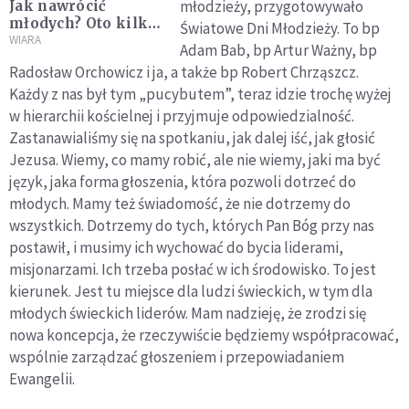
młodzieży, przygotowywało
Jak nawrócić
młodych? Oto kilka
Światowe Dni Młodzieży. To bp
sprawdzonych
WIARA
Adam Bab, bp Artur Ważny, bp
pomysłów
Radosław Orchowicz i ja, a także bp Robert Chrząszcz.
Każdy z nas był tym „pucybutem”, teraz idzie trochę wyżej
w hierarchii kościelnej i przyjmuje odpowiedzialność.
Zastanawialiśmy się na spotkaniu, jak dalej iść, jak głosić
Jezusa. Wiemy, co mamy robić, ale nie wiemy, jaki ma być
język, jaka forma głoszenia, która pozwoli dotrzeć do
młodych. Mamy też świadomość, że nie dotrzemy do
wszystkich. Dotrzemy do tych, których Pan Bóg przy nas
postawił, i musimy ich wychować do bycia liderami,
misjonarzami. Ich trzeba posłać w ich środowisko. To jest
kierunek. Jest tu miejsce dla ludzi świeckich, w tym dla
młodych świeckich liderów. Mam nadzieję, że zrodzi się
nowa koncepcja, że rzeczywiście będziemy współpracować,
wspólnie zarządzać głoszeniem i przepowiadaniem
Ewangelii.