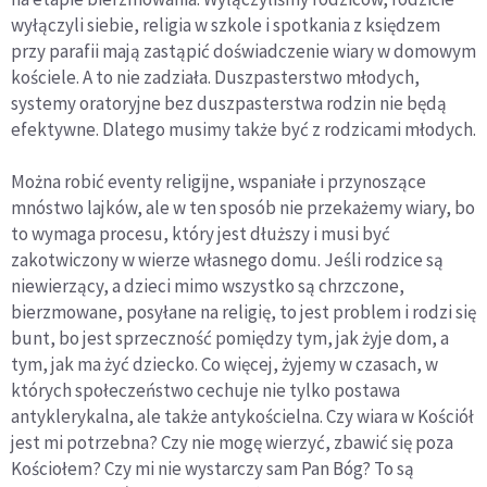
wyłączyli siebie, religia w szkole i spotkania z księdzem
przy parafii mają zastąpić doświadczenie wiary w domowym
kościele. A to nie zadziała. Duszpasterstwo młodych,
systemy oratoryjne bez duszpasterstwa rodzin nie będą
efektywne. Dlatego musimy także być z rodzicami młodych.
Można robić eventy religijne, wspaniałe i przynoszące
mnóstwo lajków, ale w ten sposób nie przekażemy wiary, bo
to wymaga procesu, który jest dłuższy i musi być
zakotwiczony w wierze własnego domu. Jeśli rodzice są
niewierzący, a dzieci mimo wszystko są chrzczone,
bierzmowane, posyłane na religię, to jest problem i rodzi się
bunt, bo jest sprzeczność pomiędzy tym, jak żyje dom, a
tym, jak ma żyć dziecko. Co więcej, żyjemy w czasach, w
których społeczeństwo cechuje nie tylko postawa
antyklerykalna, ale także antykościelna. Czy wiara w Kościół
jest mi potrzebna? Czy nie mogę wierzyć, zbawić się poza
Kościołem? Czy mi nie wystarczy sam Pan Bóg? To są