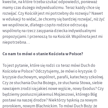
kwestie, na które trzeba szukać odpowiedzi, ponieważ
mamy czas dużego indywidualizmu. Teraz każdy chce się
rozwijać. Czy Kościół jest mi potrzebny do rozwoju? Nawet
w edukacji to widać, że chcemy się bardziej rozwijać, niż żyć
we wspólnocie, dlatego często rodzice odrzucają
wspólnotę na rzecz zasypania dziecka indywidualnymi
propozycjami. I przenoszą to na Kościół. Wspólnota jest mi
niepotrzebna…
Co nam to mówi o stanie Kościoła w Polsce?
To jest pytanie, które się rodzi: co teraz mówi Duch do
Kościoła w Polsce? Odczytujemy, że mówi o kryzysie. O
kryzysie duchowym, wspólnot, parafii, katechezy szkolnej.
Czy ze słuchania Ducha Bożego, ze słuchania Słowa, siebie
nawzajem zrodzi się jakieś nowe wyjście, nowy Exodus? Czy
będziemy posłuszni jakiemuś Mojżeszowi, którego Bóg
postawi na naszej drodze? Niektórzy tęsknią za nowym
prorokiem, nowym Blachnickim. To mówi Duch Boży: że