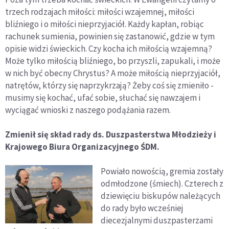
trzech rodzajach miłości: miłości wzajemnej, miłości
bliźniego i o miłości nieprzyjaciół. Każdy kapłan, robiąc
rachunek sumienia, powinien się zastanowić, gdzie w tym
opisie widzi świeckich. Czy kocha ich miłością wzajemną?
Może tylko miłością bliźniego, bo przyszli, zapukali, i może
w nich być obecny Chrystus? A może miłością nieprzyjaciół,
natrętów, którzy się naprzykrzają? Żeby coś się zmieniło -
musimy się kochać, ufać sobie, słuchać się nawzajem i
wyciągać wnioski z naszego podążania razem.
Zmienił się skład rady ds. Duszpasterstwa Młodzieży i
Krajowego Biura Organizacyjnego ŚDM.
Powiało nowością, gremia zostały
odmłodzone (śmiech). Czterech z
dziewięciu biskupów należących
do rady było wcześniej
diecezjalnymi duszpasterzami