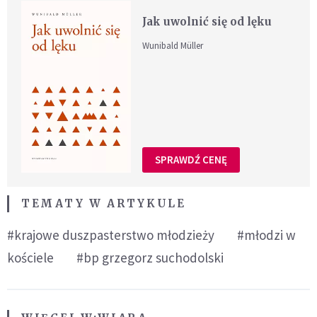
Jak uwolnić się od lęku
Wunibald Müller
SPRAWDŹ CENĘ
TEMATY W ARTYKULE
#krajowe duszpasterstwo młodzieży
#młodzi w
kościele
#bp grzegorz suchodolski