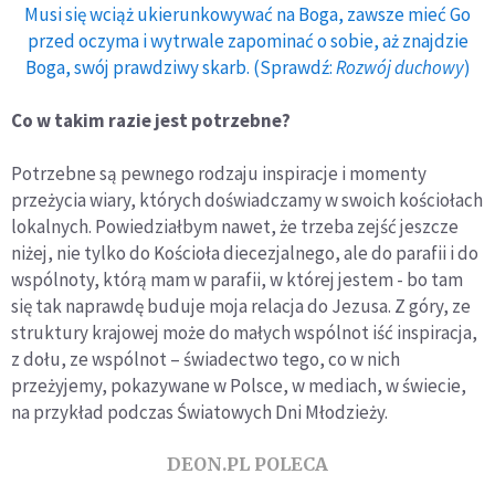
Musi się wciąż ukierunkowywać na Boga, zawsze mieć Go
przed oczyma i wytrwale zapominać o sobie, aż znajdzie
Boga, swój prawdziwy skarb. (Sprawdź:
Rozwój duchowy
)
Co w takim razie jest potrzebne?
Potrzebne są pewnego rodzaju inspiracje i momenty
przeżycia wiary, których doświadczamy w swoich kościołach
lokalnych. Powiedziałbym nawet, że trzeba zejść jeszcze
niżej, nie tylko do Kościoła diecezjalnego, ale do parafii i do
wspólnoty, którą mam w parafii, w której jestem - bo tam
się tak naprawdę buduje moja relacja do Jezusa. Z góry, ze
struktury krajowej może do małych wspólnot iść inspiracja,
z dołu, ze wspólnot – świadectwo tego, co w nich
przeżyjemy, pokazywane w Polsce, w mediach, w świecie,
na przykład podczas Światowych Dni Młodzieży.
DEON.PL POLECA