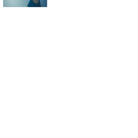
Kościół wobec UFO. Wiara nie wyklucza
życia pozaziemskiego
KOŚCIÓŁ