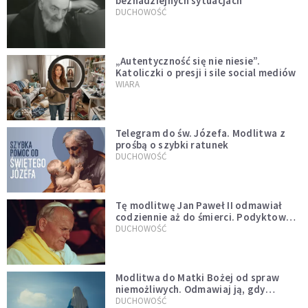
beznadziejnych sytuacjach
DUCHOWOŚĆ
„Autentyczność się nie niesie”.
Katoliczki o presji i sile social mediów
WIARA
Telegram do św. Józefa. Modlitwa z
prośbą o szybki ratunek
DUCHOWOŚĆ
Tę modlitwę Jan Paweł II odmawiał
codziennie aż do śmierci. Podyktował
mu ją ojciec
DUCHOWOŚĆ
Modlitwa do Matki Bożej od spraw
niemożliwych. Odmawiaj ją, gdy
wszystko idzie źle
DUCHOWOŚĆ