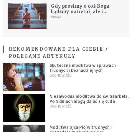
Gdy prosimy o coś Boga
bądźmy natrętni, ale i
pokorni. To ważne cechy
WIARA
modlitwy
REKOMENDOWANE DLA CIEBIE /
POLECANE ARTYKUŁY
Skuteczna modlitwa w sprawach
trudnych i beznadziejnych
DUCHOWOŚĆ
Niezawodna modlitwa do św. Szarbela.
Po 9 dniach mogą dziać się cuda
DUCHOWOŚĆ
Modlitwa ojca Pio w trudnych i