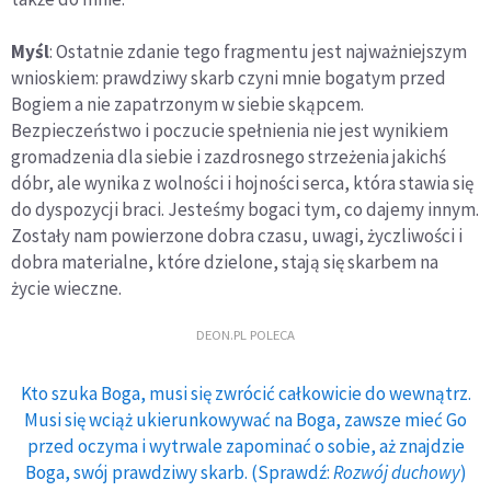
Myśl
: Ostatnie zdanie tego fragmentu jest najważniejszym
wnioskiem: prawdziwy skarb czyni mnie bogatym przed
Bogiem a nie zapatrzonym w siebie skąpcem.
Bezpieczeństwo i poczucie spełnienia nie jest wynikiem
gromadzenia dla siebie i zazdrosnego strzeżenia jakichś
dóbr, ale wynika z wolności i hojności serca, która stawia się
do dyspozycji braci. Jesteśmy bogaci tym, co dajemy innym.
Zostały nam powierzone dobra czasu, uwagi, życzliwości i
dobra materialne, które dzielone, stają się skarbem na
życie wieczne.
DEON.PL POLECA
Kto szuka Boga, musi się zwrócić całkowicie do wewnątrz.
Musi się wciąż ukierunkowywać na Boga, zawsze mieć Go
przed oczyma i wytrwale zapominać o sobie, aż znajdzie
Boga, swój prawdziwy skarb. (Sprawdź:
Rozwój duchowy
)