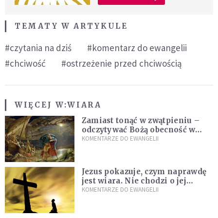
TEMATY W ARTYKULE
#czytania na dziś
#komentarz do ewangelii
#chciwość
#ostrzeżenie przed chciwością
WIĘCEJ W:
WIARA
Zamiast tonąć w zwątpieniu –
odczytywać Bożą obecność w
burzach codziennego życia
KOMENTARZE DO EWANGELII
Jezus pokazuje, czym naprawdę
jest wiara. Nie chodzi o jej
wielkość
KOMENTARZE DO EWANGELII