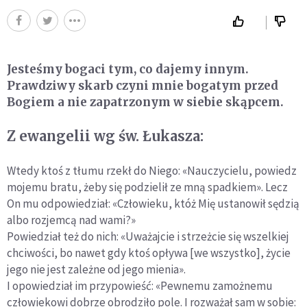
Jesteśmy bogaci tym, co dajemy innym.
Prawdziwy skarb czyni mnie bogatym przed
Bogiem a nie zapatrzonym w siebie skąpcem.
Z ewangelii wg św.
Ł
ukasza:
Wtedy ktoś z tłumu rzekł do Niego: «Nauczycielu, powiedz
mojemu bratu, żeby się podzielił ze mną spadkiem». Lecz
On mu odpowiedział: «Człowieku, któż Mię ustanowił sędzią
albo rozjemcą nad wami?»
Powiedział też do nich: «Uważajcie i strzeżcie się wszelkiej
chciwości, bo nawet gdy ktoś opływa [we wszystko], życie
jego nie jest zależne od jego mienia».
I opowiedział im przypowieść: «Pewnemu zamożnemu
człowiekowi dobrze obrodziło pole. I rozważał sam w sobie: