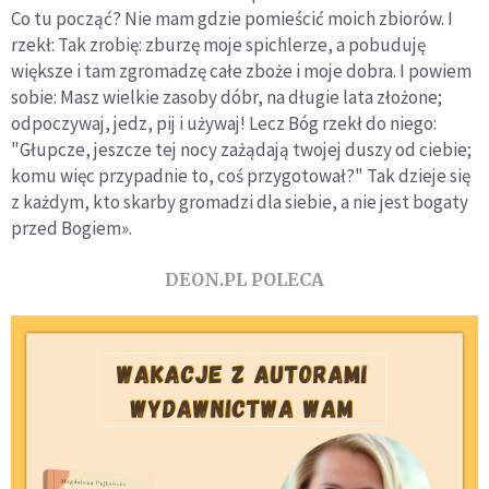
Co tu począć? Nie mam gdzie pomieścić moich zbiorów. I
rzekł: Tak zrobię: zburzę moje spichlerze, a pobuduję
większe i tam zgromadzę całe zboże i moje dobra. I powiem
sobie: Masz wielkie zasoby dóbr, na długie lata złożone;
odpoczywaj, jedz, pij i używaj! Lecz Bóg rzekł do niego:
"Głupcze, jeszcze tej nocy zażądają twojej duszy od ciebie;
komu więc przypadnie to, coś przygotował?" Tak dzieje się
z każdym, kto skarby gromadzi dla siebie, a nie jest bogaty
przed Bogiem».
DEON.PL POLECA