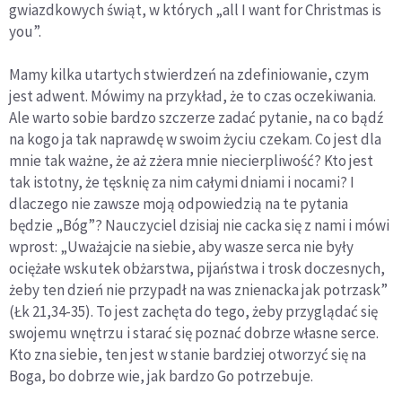
gwiazdkowych świąt, w których „all I want for Christmas is
you”.
Mamy kilka utartych stwierdzeń na zdefiniowanie, czym
jest adwent. Mówimy na przykład, że to czas oczekiwania.
Ale warto sobie bardzo szczerze zadać pytanie, na co bądź
na kogo ja tak naprawdę w swoim życiu czekam. Co jest dla
mnie tak ważne, że aż zżera mnie niecierpliwość? Kto jest
tak istotny, że tęsknię za nim całymi dniami i nocami? I
dlaczego nie zawsze moją odpowiedzią na te pytania
będzie „Bóg”? Nauczyciel dzisiaj nie cacka się z nami i mówi
wprost: „Uważajcie na siebie, aby wasze serca nie były
ociężałe wskutek obżarstwa, pijaństwa i trosk doczesnych,
żeby ten dzień nie przypadł na was znienacka jak potrzask”
(Łk 21,34-35). To jest zachęta do tego, żeby przyglądać się
swojemu wnętrzu i starać się poznać dobrze własne serce.
Kto zna siebie, ten jest w stanie bardziej otworzyć się na
Boga, bo dobrze wie, jak bardzo Go potrzebuje.