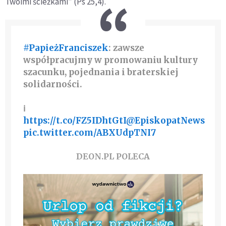
Twoimi ścieżkami” (Ps 25,4).
#PapieżFranciszek
: zawsze
współpracujmy w promowaniu kultury
szacunku, pojednania i braterskiej
solidarności.
ℹ️️
https://t.co/FZ5IDhtGtI
@EpiskopatNews
pic.twitter.com/ABXUdpTNI7
DEON.PL POLECA