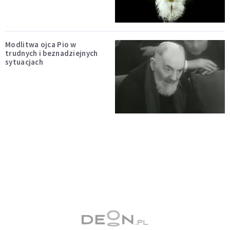
Modlitwa ojca Pio w
trudnych i beznadziejnych
sytuacjach