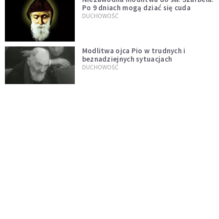
Po 9 dniach mogą dziać się cuda
DUCHOWOŚĆ
Modlitwa ojca Pio w trudnych i
beznadziejnych sytuacjach
DUCHOWOŚĆ
„Autentyczność się nie niesie”.
Katoliczki o presji i sile social mediów
WIARA
Telegram do św. Józefa. Modlitwa z
prośbą o szybki ratunek
DUCHOWOŚĆ
Tę modlitwę Jan Paweł II odmawiał
codziennie aż do śmierci. Podyktował