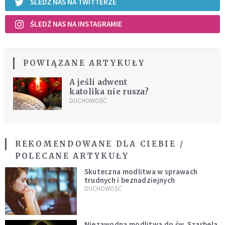
ŚLEDŹ NAS NA TWITTERZE
ŚLEDŹ NAS NA INSTAGRAMIE
POWIĄZANE ARTYKUŁY
A jeśli adwent
katolika nie rusza?
DUCHOWOŚĆ
REKOMENDOWANE DLA CIEBIE /
POLECANE ARTYKUŁY
Skuteczna modlitwa w sprawach
trudnych i beznadziejnych
DUCHOWOŚĆ
Niezawodna modlitwa do św. Szarbela.