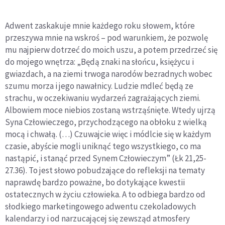
Adwent zaskakuje mnie każdego roku słowem, które
przeszywa mnie na wskroś – pod warunkiem, że pozwolę
mu najpierw dotrzeć do moich uszu, a potem przedrzeć się
do mojego wnętrza: „Będą znaki na słońcu, księżycu i
gwiazdach, a na ziemi trwoga narodów bezradnych wobec
szumu morza i jego nawałnicy. Ludzie mdleć będą ze
strachu, w oczekiwaniu wydarzeń zagrażających ziemi.
Albowiem moce niebios zostaną wstrząśnięte. Wtedy ujrzą
Syna Człowieczego, przychodzącego na obłoku z wielką
mocą i chwałą. (…) Czuwajcie więc i módlcie się w każdym
czasie, abyście mogli uniknąć tego wszystkiego, co ma
nastąpić, i stanąć przed Synem Człowieczym” (Łk 21,25-
27.36). To jest słowo pobudzające do refleksji na tematy
naprawdę bardzo poważne, bo dotykające kwestii
ostatecznych w życiu człowieka. A to odbiega bardzo od
słodkiego marketingowego adwentu czekoladowych
kalendarzy i od narzucającej się zewsząd atmosfery