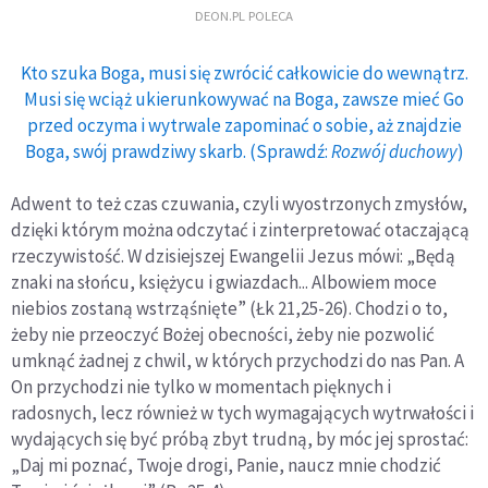
DEON.PL POLECA
Kto szuka Boga, musi się zwrócić całkowicie do wewnątrz.
Musi się wciąż ukierunkowywać na Boga, zawsze mieć Go
przed oczyma i wytrwale zapominać o sobie, aż znajdzie
Boga, swój prawdziwy skarb. (Sprawdź:
Rozwój duchowy
)
Adwent to też czas czuwania, czyli wyostrzonych zmysłów,
dzięki którym można odczytać i zinterpretować otaczającą
rzeczywistość. W dzisiejszej Ewangelii Jezus mówi: „Będą
znaki na słońcu, księżycu i gwiazdach... Albowiem moce
niebios zostaną wstrząśnięte” (Łk 21,25-26). Chodzi o to,
żeby nie przeoczyć Bożej obecności, żeby nie pozwolić
umknąć żadnej z chwil, w których przychodzi do nas Pan. A
On przychodzi nie tylko w momentach pięknych i
radosnych, lecz również w tych wymagających wytrwałości i
wydających się być próbą zbyt trudną, by móc jej sprostać:
„Daj mi poznać, Twoje drogi, Panie, naucz mnie chodzić