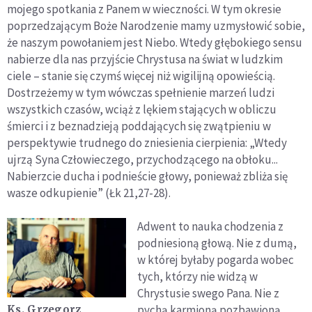
mojego spotkania z Panem w wieczności. W tym okresie
poprzedzającym Boże Narodzenie mamy uzmysłowić sobie,
że naszym powołaniem jest Niebo. Wtedy głębokiego sensu
nabierze dla nas przyjście Chrystusa na świat w ludzkim
ciele – stanie się czymś więcej niż wigilijną opowieścią.
Dostrzeżemy w tym wówczas spełnienie marzeń ludzi
wszystkich czasów, wciąż z lękiem stających w obliczu
śmierci i z beznadzieją poddających się zwątpieniu w
perspektywie trudnego do zniesienia cierpienia: „Wtedy
ujrzą Syna Człowieczego, przychodzącego na obłoku...
Nabierzcie ducha i podnieście głowy, ponieważ zbliża się
wasze odkupienie” (Łk 21,27-28).
Adwent to nauka chodzenia z
podniesioną głową. Nie z dumą,
w której byłaby pogarda wobec
tych, którzy nie widzą w
Chrystusie swego Pana. Nie z
pychą karmioną pozbawioną
Ks. Grzegorz