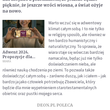
pięknie, że jeszcze wróci wiosna, a świat ożyje
na nowo.
Warto wczuć się w adwentowy
klimat całym sobą. I to nie tylko
w religijny sposób, ale również w
ten bardzo humanistyczny i
naturalistyczny. To sprawia, że
wiara staje się wówczas bardziej
Adwent 2024.
Propozycje dla
namacalna, będąc już nie tylko
czytelników
WIARA
doświadczaniem nieba, ale
DEON.pl
również nauką chodzenia po ziemi. To pozwala także
doświadczyć całym sobą – zarówno duszą, jak i ciałem – jak
bardzo ja jako człowiek potrzebuję Zbawiciela, który
będzie dla mnie wypełnieniem starotestamentalnych
obietnic oraz pustki mojego serca.
DEON.PL POLECA