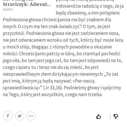
Strzelczyk: Adwent
miłosierdzia radością z tego, że ja
to dostrzeganie
WIARA
będę zbawiony, a inni potępieni.
Chrystusa w drugim
Podniesiona głowa chrześcijanina ma być znakiem dla
człowieku
innych. O czym ma ten znak świadczyć? O tym, że jest
przyszłość. Podniesiona głowa nie jest zadzieraniem nosa,
nie jest odwracaniem wzroku od tych, którzy być może leżą
u moich stóp, błagając z różnych powodów o okazanie
miłości. Chrześcijanin patrzy w Górę, bo stamtąd pochodzi
jego siła, bo tam jest jego cel, bo tam jest odpowiedź na to,
czego ciężaru tu i teraz nie da się znieść, bo jest
niesprawiedliwym złem dotykającym niewinnych: „To zaś
jest imię, którym ją będą nazywać: «Pan naszą
sprawiedliwością»” (Jr 33,16). Podnieśmy głowy i spójrzmy
na Tego, który jest wszystkim, czego nam trzeba.