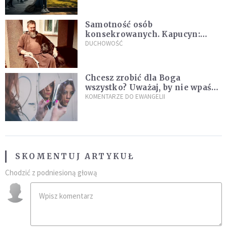
Samotność osób
konsekrowanych. Kapucyn:
Życie w pojedynkę rzadko jest
DUCHOWOŚĆ
sielanką
Chcesz zrobić dla Boga
wszystko? Uważaj, by nie wpaść
w groźną pułapkę
KOMENTARZE DO EWANGELII
SKOMENTUJ ARTYKUŁ
Chodzić z podniesioną głową