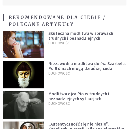
REKOMENDOWANE DLA CIEBIE /
POLECANE ARTYKUŁY
Skuteczna modlitwa w sprawach
trudnych i beznadziejnych
DUCHOWOŚĆ
Niezawodna modlitwa do św. Szarbela.
Po 9 dniach mogą dziać się cuda
DUCHOWOŚĆ
Modlitwa ojca Pio w trudnych i
beznadziejnych sytuacjach
DUCHOWOŚĆ
„Autentyczność się nie niesie”.
Katoliczki o presji i sile social mediów