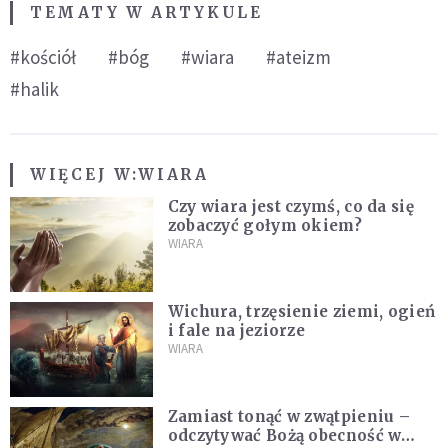
TEMATY W ARTYKULE
#kościół
#bóg
#wiara
#ateizm
#halik
WIĘCEJ W:
WIARA
Czy wiara jest czymś, co da się
zobaczyć gołym okiem?
WIARA
Wichura, trzęsienie ziemi, ogień
i fale na jeziorze
WIARA
Zamiast tonąć w zwątpieniu –
odczytywać Bożą obecność w