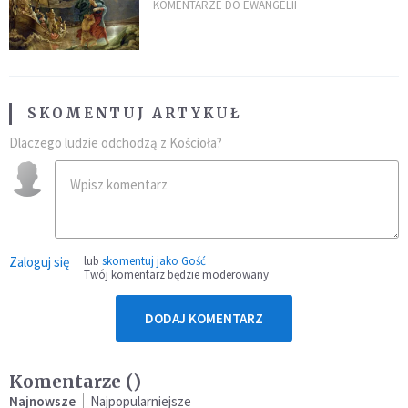
burzach codziennego życia
KOMENTARZE DO EWANGELII
SKOMENTUJ ARTYKUŁ
Dlaczego ludzie odchodzą z Kościoła?
Zaloguj się
lub
skomentuj jako Gość
Twój komentarz będzie moderowany
DODAJ KOMENTARZ
Komentarze (
)
Najnowsze
Najpopularniejsze