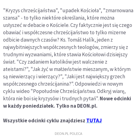
"Kryzys chrześcijaństwa", "upadek Kościoła", "zmarnowana
szansa" - to tylko niektóre określania, które można
usłyszeć w debacie o Kościele. Czy faktycznie jest się czego
obawiać i współczesne chrześcijaństwo to tylko mizerne
odbicie dawnych czasów? Ks. Tomáš Halík, jeden z
najwybitniejszych współczesnych teologów, zmierzy się z
trudnymi wyzwaniami, które stawia Kościołowi dzisiejszy
świat. "Czy zadaniem katolików jest walczenie z
ateistami?", "Jak żyć w małżeństwie mieszanym, w którym
są niewierzący i wierzący?", "Jaki jest największy grzech
współczesnego chrześcijanina?". Odpowiedzi w nowym
cyklu wideo "Popołudnie Chrześcijaństwa. Odkryj wiarę,
która nie boi się kryzysów i trudnych pytań".
Nowe odcinki
w każdy poniedziałek. Tylko na DEON.pl.
Wszystkie odcinki cyklu znajdziesz
TUTAJ
DEON.PL POLECA