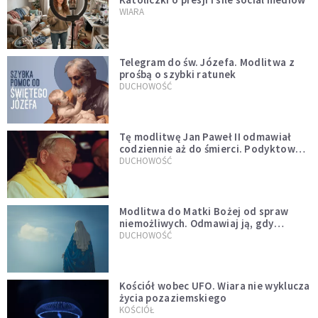
WIARA
Telegram do św. Józefa. Modlitwa z
prośbą o szybki ratunek
DUCHOWOŚĆ
Tę modlitwę Jan Paweł II odmawiał
codziennie aż do śmierci. Podyktował
mu ją ojciec
DUCHOWOŚĆ
Modlitwa do Matki Bożej od spraw
niemożliwych. Odmawiaj ją, gdy
wszystko idzie źle
DUCHOWOŚĆ
Kościół wobec UFO. Wiara nie wyklucza
życia pozaziemskiego
KOŚCIÓŁ