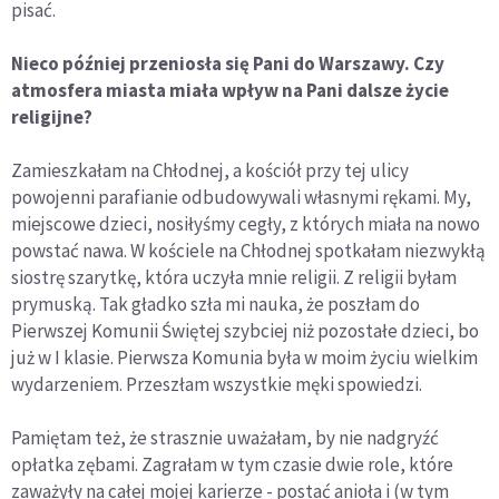
pisać.
Nieco później przeniosła się Pani do Warszawy. Czy
atmosfera miasta miała wpływ na Pani dalsze życie
religijne?
Zamieszkałam na Chłodnej, a kościół przy tej ulicy
powojenni parafianie odbudowywali własnymi rękami. My,
miejscowe dzieci, nosiłyśmy cegły, z których miała na nowo
powstać nawa. W kościele na Chłodnej spotkałam niezwykłą
siostrę szarytkę, która uczyła mnie religii. Z religii byłam
prymuską. Tak gładko szła mi nauka, że poszłam do
Pierwszej Komunii Świętej szybciej niż pozostałe dzieci, bo
już w I klasie. Pierwsza Komunia była w moim życiu wielkim
wydarzeniem. Przeszłam wszystkie męki spowiedzi.
Pamiętam też, że strasznie uważałam, by nie nadgryźć
opłatka zębami. Zagrałam w tym czasie dwie role, które
zaważyły na całej mojej karierze - postać anioła i (w tym