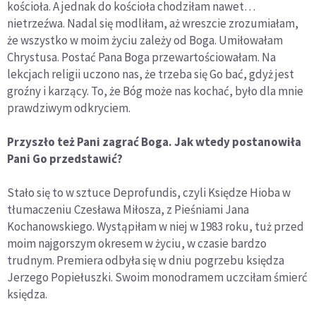
kościoła. A jednak do kościoła chodziłam nawet…
nietrzeźwa. Nadal się modliłam, aż wreszcie zrozumiałam,
że wszystko w moim życiu zależy od Boga. Umiłowałam
Chrystusa. Postać Pana Boga przewartościowałam. Na
lekcjach religii uczono nas, że trzeba się Go bać, gdyż jest
groźny i karzący. To, że Bóg może nas kochać, było dla mnie
prawdziwym odkryciem.
Przyszło też Pani zagrać Boga. Jak wtedy postanowiła
Pani Go przedstawić?
Stało się to w sztuce Deprofundis, czyli Księdze Hioba w
tłumaczeniu Czesława Miłosza, z Pieśniami Jana
Kochanowskiego. Wystąpiłam w niej w 1983 roku, tuż przed
moim najgorszym okresem w życiu, w czasie bardzo
trudnym. Premiera odbyła się w dniu pogrzebu księdza
Jerzego Popiełuszki. Swoim monodramem uczciłam śmierć
księdza.