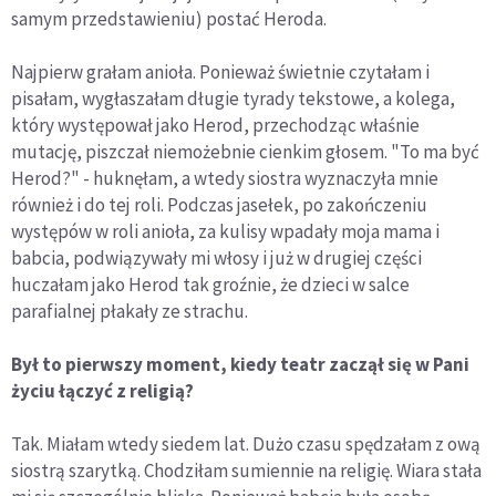
samym przedstawieniu) postać Heroda.
Najpierw grałam anioła. Ponieważ świetnie czytałam i
pisałam, wygłaszałam długie tyrady tekstowe, a kolega,
który występował jako Herod, przechodząc właśnie
mutację, piszczał niemożebnie cienkim głosem. "To ma być
Herod?" - huknęłam, a wtedy siostra wyznaczyła mnie
również i do tej roli. Podczas jasełek, po zakończeniu
występów w roli anioła, za kulisy wpadały moja mama i
babcia, podwiązywały mi włosy i już w drugiej części
huczałam jako Herod tak groźnie, że dzieci w salce
parafialnej płakały ze strachu.
Był to pierwszy moment, kiedy teatr zaczął się w Pani
życiu łączyć z religią?
Tak. Miałam wtedy siedem lat. Dużo czasu spędzałam z ową
siostrą szarytką. Chodziłam sumiennie na religię. Wiara stała