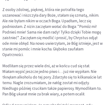
Z osoby zdolnej, pięknej, która nie potrafiła tego
uszanować i niszczyła dary Boże, stałam się szmatą, nikim.
Ale nie byłam nikim w oczach Boga. Upadłam, lecz się
podniosłam. Z nizin zaczęłam wołać do Boga: "Pomóż mi!
Podnieś mnie! Sama nie dam rady! Tylko dzięki Tobie mogę
zaistnieć". Zaczęłam się modlić i prosić, by Chrystus odjął
ode mnie obłęd. Na nowo uwierzyłam, że Bóg istnieje, jest w
stanie mi pomóc i mnie kocha. Głęboko zaufałam
Opatrzności.
Modliłam się przez wiele dni, aż w końcu cud się stał.
Miałam wypić jeszcze jedno piwo i… już nie wypiłam. Nie
tknęłam alkoholu do tej pory. Zdarzyło się to kilkanaście lat
temu. Nagle zrozumiałam, że nałóg został mi odjęty.
Niedługo później rzuciłam także papierosy. Wymodliłam to.
Pan Bóg ukarał mnie za brak wiary, a potem ocalił.