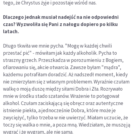
tego, że Chrystus żyje i pozostaje wśród nas.
Dlaczego jednak musiał nadejść na nie odpowiedni
czas? Wyzwoliła się Pani z nałogu dopiero po kilku
latach.
Długo tkwiła we mnie pycha. "Mogę w każdej chwili
przestać pić" - mówiłam jak każdy alkoholik. Pycha to
straszny grzech. Przeszkadza w porozumieniu z Bogiem,
ofiarowaniu się, akcie otwarcia. Zawsze byłam "mądra",
każdemu potrafiłam doradzić. Aż nadszedł moment, kiedy
nie zmierzyłam się z własnym problemem. Wyraźnie czułam
walkę o moją duszę między siłami Dobra i Zła. Rozrywało
mnie w środku stado szatanów. Wrażenie to potęgował
alkohol. Czułam zaciskającą się obręcz oraz autentyczne
istnienie piekła, a jednocześnie Dobra, które może je
zwyciężyć, tylko trzeba w nie uwierzyć. Miałam uczucie, że
toczy się walka o mnie, a poza mną. Wiedziałam, że muszę ją
wygrać i że wygram, ale nie sama.