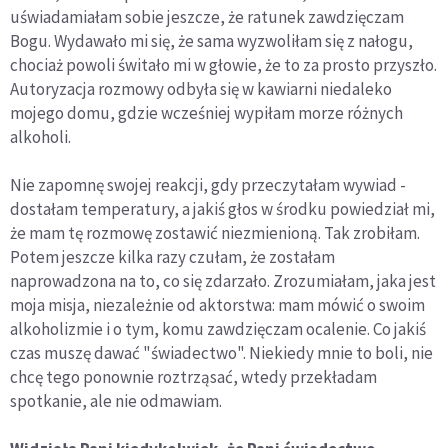
uświadamiałam sobie jeszcze, że ratunek zawdzięczam
Bogu. Wydawało mi się, że sama wyzwoliłam się z nałogu,
chociaż powoli świtało mi w głowie, że to za prosto przyszło.
Autoryzacja rozmowy odbyła się w kawiarni niedaleko
mojego domu, gdzie wcześniej wypiłam morze różnych
alkoholi.
Nie zapomnę swojej reakcji, gdy przeczytałam wywiad -
dostałam temperatury, a jakiś głos w środku powiedział mi,
że mam tę rozmowę zostawić niezmienioną. Tak zrobiłam.
Potem jeszcze kilka razy czułam, że zostałam
naprowadzona na to, co się zdarzało. Zrozumiałam, jaka jest
moja misja, niezależnie od aktorstwa: mam mówić o swoim
alkoholizmie i o tym, komu zawdzięczam ocalenie. Co jakiś
czas muszę dawać "świadectwo". Niekiedy mnie to boli, nie
chcę tego ponownie roztrząsać, wtedy przekładam
spotkanie, ale nie odmawiam.