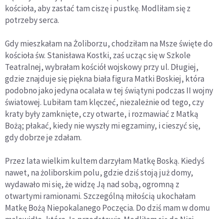
kościoła, aby zastać tam ciszę i pustkę. Modliłam się z
potrzeby serca.
Gdy mieszkałam na Żoliborzu, chodziłam na Msze święte do
kościoła św. Stanisława Kostki, zaś ucząc się w Szkole
Teatralnej, wybrałam kościół wojskowy przy ul. Długiej,
gdzie znajduje się piękna biała figura Matki Boskiej, która
podobno jako jedyna ocalała w tej świątyni podczas II wojny
światowej. Lubiłam tam klęczeć, niezależnie od tego, czy
kraty były zamknięte, czy otwarte, i rozmawiać z Matką
Bożą; płakać, kiedy nie wyszły mi egzaminy, i cieszyć się,
gdy dobrze je zdałam.
Przez lata wielkim kultem darzyłam Matkę Boską. Kiedyś
nawet, na żoliborskim polu, gdzie dziś stoją już domy,
wydawało mi się, że widzę Ją nad sobą, ogromną z
otwartymi ramionami. Szczególną miłością ukochałam
Matkę Bożą Niepokalanego Poczęcia. Do dziś mam w domu