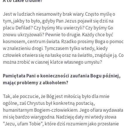
A to takie trudne?
Jest w ludziach niesamowity brak wiary. Często myślę o
tym, jakby to było, gdyby Pan Jezus pojawił się dziś na
placu Defilad? Czy byśmy Mu uwierzyli? Czy byśmy Go
znowu ukrzyżowali? Pewnie to drugie. Każdy chce być
kosmosem, centrum świata. Rzadko prosimy Boga o pomoc
w znalezieniu drogi. Tymczasem tylko wtedy, kiedy
człowiek otwiera się na łaskę oraz na światło, znajduje ją. Co
można zrobić w ciasnej klatce własnego umysłu?
Pamiętała Pani o konieczności zaufania Bogu później,
mając problemy z alkoholem?
Tak, ale poczucie, że Bóg jest miłością było dla mnie
ogólne, zaś Chrystus był konkretną postacią,
humanitarnym Bogiem-człowiekiem. Jego ofiara wydawała
mi się bardzo wiarygodna. Nadzieję dały mi wtedy słowa
"Jezu, ufam Tobie", które dziś rozumiem jako przesłanie