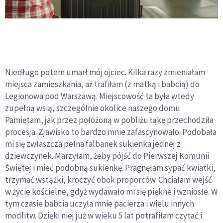
Niedługo potem umarł mój ojciec. Kilka razy zmieniałam
miejsca zamieszkania, aż trafiłam (z matką i babcią) do
Legionowa pod Warszawą. Miejscowość ta była wtedy
zupełną wsią, szczególnie okolice naszego domu.
Pamiętam, jak przez położoną w pobliżu łąkę przechodziła
procesja. Zjawisko to bardzo mnie zafascynowało. Podobała
mi się zwłaszcza pełna falbanek sukienka jednej z
dziewczynek. Marzyłam, żeby pójść do Pierwszej Komunii
Świętej i mieć podobną sukienkę. Pragnęłam sypać kwiatki,
trzymać wstążki, kroczyć obok proporców. Chciałam wejść
w życie kościelne, gdyż wydawało mi się piękne i wzniosłe. W
tym czasie babcia uczyła mnie pacierza i wielu innych
modlitw. Dzięki niej już w wieku 5 lat potrafiłam czytać i