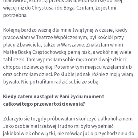
malowidło, które Ją przedstawia. Modliłam się do Niej
więcej niż do Chrystusa i do Boga. Czułam, że jest mi
potrzebna.
Kolejną bardzo ważną dla mnie świątynią w czasie, kiedy
pracowałam w Teatrze Współczesnym, był kościół przy
placu Zbawiciela, także w Warszawie. Znalazłam w nim
Matkę Boską Częstochowską pełną łask, a wokół niej wiele
tabliczek. Tam wyprosiłam sobie męża oraz dwoje dzieci:
chłopca i dziewczynkę. Potem w tym miejscu wzięłam ślub
oraz ochrzciłam dzieci. Po ślubie jednak różnie z moją wiarą
bywało. Nie potrafiłam radzić sobie ze sobą.
Kiedy zatem nastąpił w Pani życiu moment
całkowitego przewartościowania?
Zdarzyło się to, gdy próbowałam skończyć z alkoholizmem.
Jako osobie nietrzeźwej trudno mi było wypełniać
jakiekolwiek obowiązki, nie mówiąc już o przychodzeniu do