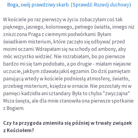
Boga, swój prawdziwy skarb. (Sprawdź:
Rozwój duchowy
)
W kościele po raz pierwszy w życiu zobaczyłam coś tak
pięknego, jasnego, kolorowego, pełnego światła, innego niż
zniszczona Praga z ciemnymi podwórkami. Byłam
świadkiem misterium, które zaczęło się odbywać przed
moimi oczami. Wdrapałam się na schody od ambony, aby
móc wszystko widzieć. Nie rozrabiałam, bo po pierwsze
bardzo mi się tam podobało, a po drugie - miałam niejasne
uczucie, jakbym zdawała jakiś egzamin. Do dziś pamiętam
panującą wtedy w kościele podniosłą atmosferę, światło,
przebieg misterium, księdza w ornacie. Nie pozostały mi w
pamięci kadzidła ani sztandary. Była to chyba "zwyczajna"
Msza święta, ale dla mnie stanowiła ona pierwsze spotkanie
z Bogiem.
Czy ta przygoda zmieniła się później w trwały związek
z Kościołem?