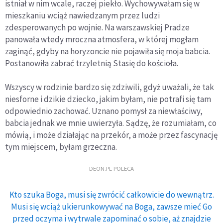
istniał w nim wcale, raczej piekło. Wychowywałam się w
mieszkaniu wciąż nawiedzanym przez ludzi
zdesperowanych po wojnie. Na warszawskiej Pradze
panowała wtedy mroczna atmosfera, w której mogłam
zaginąć, gdyby na horyzoncie nie pojawiła się moja babcia.
Postanowiła zabrać trzyletnią Stasię do kościoła.
Wszyscy w rodzinie bardzo się zdziwili, gdyż uważali, że tak
niesforne i dzikie dziecko, jakim byłam, nie potrafi się tam
odpowiednio zachować. Uznano pomysł za niewłaściwy,
babcia jednak we mnie uwierzyła. Sądzę, że rozumiałam, co
mówią, i może działając na przekór, a może przez fascynację
tym miejscem, byłam grzeczna.
DEON.PL POLECA
Kto szuka Boga, musi się zwrócić całkowicie do wewnątrz.
Musi się wciąż ukierunkowywać na Boga, zawsze mieć Go
przed oczyma i wytrwale zapominać o sobie, aż znajdzie