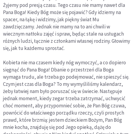
Żyjemy pod presją czasu. Tego czasu nie mamy nawet dla
Pana Boga! Kiedy Bóg może się pojawić? Gdy idziemy na
spacer, na łąkę i widzimy, jak piękny świat Mu
zawdzięczamy. Jednak nie mamy na to ani chwili w
wiecznym natłoku zajęć i spraw, będąc stale na usługach
różnych ludzi, łącznie z członkami własnej rodziny. Głowimy
się, jak tu każdemu sprostać.
Kobieta nie ma czasem kiedy nóg wymoczyć, a co dopiero
sięgnąć do Pana Boga! Dbanie o przestrzeń dla Boga
wymaga trudu, ale trzeba go podejmować, nie spieszyć się.
Czym jest czas dla Boga? To my wymyśliliśmy kalendarz,
żeby łatwiej nam było poruszać się w świecie. Następuje
jednak moment, kiedy zegar trzeba zatrzymać, uchwycić
choć moment, aby przypomnieć sobie, że Pan Bóg czuwa,
powrócić do właściwego porządku rzeczy, czyli prostych
prawd, które brzmią: jestem dzieckiem Bożym, Pan Bóg
mnie kocha, znajduję się pod Jego opieką, dążę do