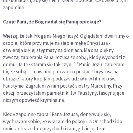
doskonałości, aby się z Nim kiedyś spotkać. Człowiek o tym
zapomina.
Czuje Pani, że Bóg nadal się Panią opiekuje?
Wierzę, że tak. Mogę na Niego liczyć. Oglądałam dwa filmy o
osobie, która przyjmuje na siebie mękę Chrystusa -
otwierają się jej stygmaty na dłoniach. Ma ona piękny
zwyczaj zabierania Pana Jezusa ze sobą, kiedy wychodzi z
domu. Ja też staram się tak czynić. "Panie Jezu, zabieram
Cię ze sobą" - mawiam, patrząc na postać Chrystusa na
obrazie, który kupiłam podczas udziału w filmie o św.
Faustynie. Zagrałam w nim postać siostry Marceliny. Przy
okazji przeczytałam pamiętniki św. Faustyny, fascynujące
niczym opowieść kryminalna.
Kiedy zapomnę zabrać Pana Jezusa, denerwuję się,
wyobrażam sobie, że wracam do pokoju, a On schodzi do
mnie z obrazu lub przychodzi tam, gdzie jestem.