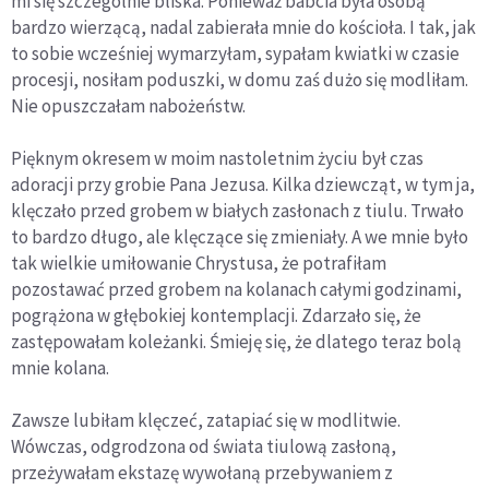
mi się szczególnie bliska. Ponieważ babcia była osobą
bardzo wierzącą, nadal zabierała mnie do kościoła. I tak, jak
to sobie wcześniej wymarzyłam, sypałam kwiatki w czasie
procesji, nosiłam poduszki, w domu zaś dużo się modliłam.
Nie opuszczałam nabożeństw.
Pięknym okresem w moim nastoletnim życiu był czas
adoracji przy grobie Pana Jezusa. Kilka dziewcząt, w tym ja,
klęczało przed grobem w białych zasłonach z tiulu. Trwało
to bardzo długo, ale klęczące się zmieniały. A we mnie było
tak wielkie umiłowanie Chrystusa, że potrafiłam
pozostawać przed grobem na kolanach całymi godzinami,
pogrążona w głębokiej kontemplacji. Zdarzało się, że
zastępowałam koleżanki. Śmieję się, że dlatego teraz bolą
mnie kolana.
Zawsze lubiłam klęczeć, zatapiać się w modlitwie.
Wówczas, odgrodzona od świata tiulową zasłoną,
przeżywałam ekstazę wywołaną przebywaniem z