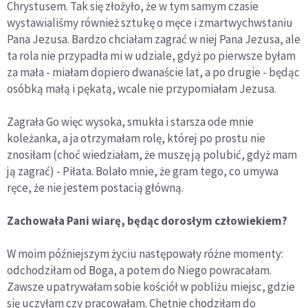
Chrystusem. Tak się złożyło, że w tym samym czasie
wystawialiśmy również sztukę o męce i zmartwychwstaniu
Pana Jezusa. Bardzo chciałam zagrać w niej Pana Jezusa, ale
ta rola nie przypadła mi w udziale, gdyż po pierwsze byłam
za mała - miałam dopiero dwanaście lat, a po drugie - będąc
osóbką małą i pękatą, wcale nie przypomiałam Jezusa.
Zagrała Go więc wysoka, smukła i starsza ode mnie
koleżanka, a ja otrzymałam rolę, której po prostu nie
znosiłam (choć wiedziałam, że muszę ją polubić, gdyż mam
ją zagrać) - Piłata. Bolało mnie, że gram tego, co umywa
ręce, że nie jestem postacią główną.
Zachowała Pani wiarę, będąc dorosłym człowiekiem?
W moim późniejszym życiu następowały różne momenty:
odchodziłam od Boga, a potem do Niego powracałam.
Zawsze upatrywałam sobie kościół w pobliżu miejsc, gdzie
się uczyłam czy pracowałam. Chętnie chodziłam do