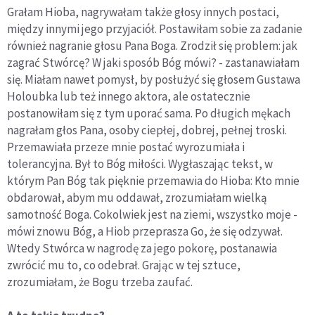
Grałam Hioba, nagrywałam także głosy innych postaci,
między innymi jego przyjaciół. Postawiłam sobie za zadanie
również nagranie głosu Pana Boga. Zrodził się problem: jak
zagrać Stwórcę? W jaki sposób Bóg mówi? - zastanawiałam
się. Miałam nawet pomysł, by posłużyć się głosem Gustawa
Holoubka lub też innego aktora, ale ostatecznie
postanowiłam się z tym uporać sama. Po długich mękach
nagrałam głos Pana, osoby ciepłej, dobrej, pełnej troski.
Przemawiała przeze mnie postać wyrozumiała i
tolerancyjna. Był to Bóg miłości. Wygłaszając tekst, w
którym Pan Bóg tak pięknie przemawia do Hioba: Kto mnie
obdarował, abym mu oddawał, zrozumiałam wielką
samotność Boga. Cokolwiek jest na ziemi, wszystko moje -
mówi znowu Bóg, a Hiob przeprasza Go, że się odzywał.
Wtedy Stwórca w nagrodę za jego pokorę, postanawia
zwrócić mu to, co odebrał. Grając w tej sztuce,
zrozumiałam, że Bogu trzeba zaufać.