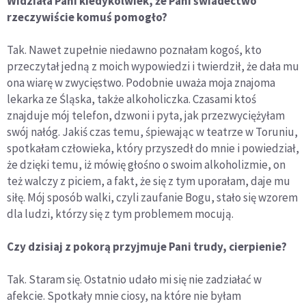
Widziała Pani kiedykolwiek, że Pani świadectwo
rzeczywiście komuś pomogło?
Tak. Nawet zupełnie niedawno poznałam kogoś, kto
przeczytał jedną z moich wypowiedzi i twierdził, że dała mu
ona wiarę w zwycięstwo. Podobnie uważa moja znajoma
lekarka ze Śląska, także alkoholiczka. Czasami ktoś
znajduje mój telefon, dzwoni i pyta, jak przezwyciężyłam
swój nałóg. Jakiś czas temu, śpiewając w teatrze w Toruniu,
spotkałam człowieka, który przyszedł do mnie i powiedział,
że dzięki temu, iż mówię głośno o swoim alkoholizmie, on
też walczy z piciem, a fakt, że się z tym uporałam, daje mu
siłę. Mój sposób walki, czyli zaufanie Bogu, stało się wzorem
dla ludzi, którzy się z tym problemem mocują.
Czy dzisiaj z pokorą przyjmuje Pani trudy, cierpienie?
Tak. Staram się. Ostatnio udało mi się nie zadziałać w
afekcie. Spotkały mnie ciosy, na które nie byłam