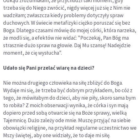
Odkąd zrozumiałam, że przychodzi taki moment, gdy
trzeba się do Niego zwrócić, nigdy więcej już się z Nim nie
wadziłam; zwłaszcza kiedy problemy dotyczyły spraw
duchowych. W świecie metafizyki ciężko poruszać się bez
Boga. Dlatego czasami mówię do mojej córki, która narzeka,
że modli się, a efektów nie widać: "Poczekaj, Pan Bóg ma
strasznie dużo spraw na głowie. Daj Mu szansę! Nadejdzie
moment, że cię wysłucha".
Udało się Pani przelać wiarę na dzieci?
Nie można drugiego człowieka na siłę zbliżyć do Boga.
Wydaje mi się, że trzeba być dobrym przykładem, bo cóż z
tego, że mówiłabym do dzieci, aby nie piły, skoro sama bym
to robiła? Z moich obserwacji wynika, że córka i syn mają
dopiero przed sobą otwarcie się na Boże sprawy, wielką
Tajemnicę. Dużo zależy ode mnie. Muszę przyjąć na siebie
obowiązki religijne, na przykład regularne uczestnictwo we
Mszy świętej, aby one widziały, że to daje mi siłę.