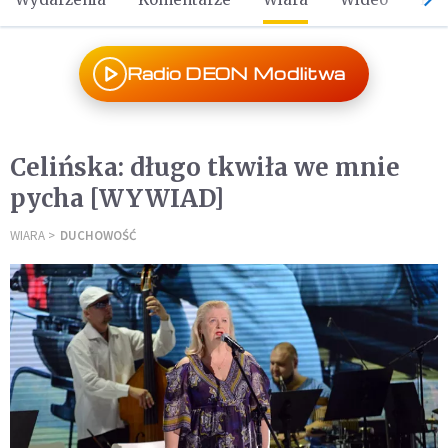
Radio DEON Modlitwa
Celińska: długo tkwiła we mnie
pycha [WYWIAD]
WIARA
DUCHOWOŚĆ