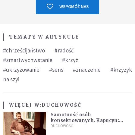
WSPOMÓŻ NAS
TEMATY W ARTYKULE
#chrześcijaństwo
#radość
#zmartwychwstanie
#krzyż
#ukrzyżowanie
#sens
#znaczenie
#krzyżyk
na szyi
WIĘCEJ W:
DUCHOWOŚĆ
Samotność osób
konsekrowanych. Kapucyn:
Życie w pojedynkę rzadko jest
DUCHOWOŚĆ
sielanką