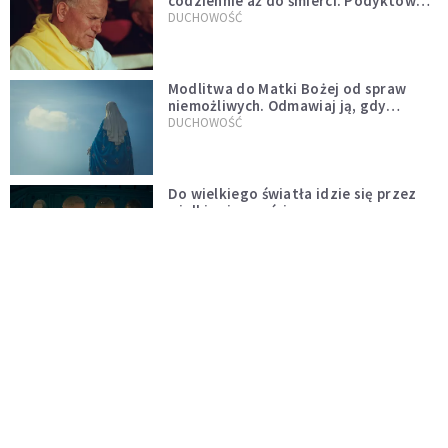
codziennie aż do śmierci. Podyktował
mu ją ojciec
DUCHOWOŚĆ
Modlitwa do Matki Bożej od spraw
niemożliwych. Odmawiaj ją, gdy
wszystko idzie źle
DUCHOWOŚĆ
Do wielkiego światła idzie się przez
wielkie ciemności
CZYTELNIA