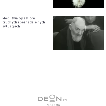
Modlitwa ojca Pio w
trudnych i beznadziejnych
sytuacjach