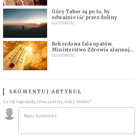
Góry Tabor są po to, by
odważnie iść przez doliny
DUCHOWOŚĆ
Rekordowa fala upałów.
Ministerstwo Zdrowia alarmuje
po doświadczeniach z czerwca
DUCHOWOŚĆ
SKOMENTUJ ARTYKUŁ
Co tak naprawdę oznacza krzyż, który nosimy?