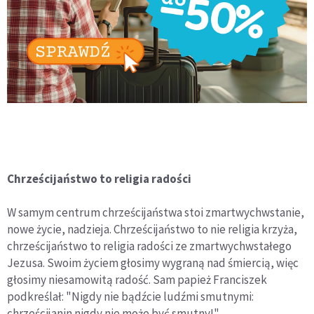
Chrześcijaństwo to religia radości
W samym centrum chrześcijaństwa stoi zmartwychwstanie,
nowe życie, nadzieja. Chrześcijaństwo to nie religia krzyża,
chrześcijaństwo to religia radości ze zmartwychwstałego
Jezusa. Swoim życiem głosimy wygraną nad śmiercią, więc
głosimy niesamowitą radość. Sam papież Franciszek
podkreślał: "Nigdy nie bądźcie ludźmi smutnymi:
chrześcijanin nigdy nie może być smutny!".