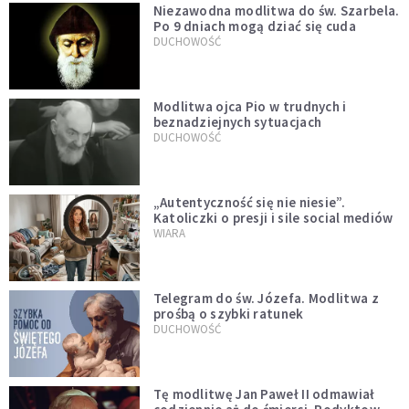
Niezawodna modlitwa do św. Szarbela.
Po 9 dniach mogą dziać się cuda
DUCHOWOŚĆ
Modlitwa ojca Pio w trudnych i
beznadziejnych sytuacjach
DUCHOWOŚĆ
„Autentyczność się nie niesie”.
Katoliczki o presji i sile social mediów
WIARA
Telegram do św. Józefa. Modlitwa z
prośbą o szybki ratunek
DUCHOWOŚĆ
Tę modlitwę Jan Paweł II odmawiał