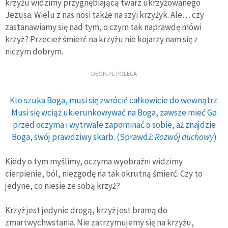
krzyżu widzimy przygnębiającą twarz ukrzyżowanego
Jezusa. Wielu z nas nosi także na szyi krzyżyk. Ale… czy
zastanawiamy się nad tym, o czym tak naprawdę mówi
krzyż? Przecież śmierć na krzyżu nie kojarzy nam się z
niczym dobrym.
DEON.PL POLECA
Kto szuka Boga, musi się zwrócić całkowicie do wewnątrz.
Musi się wciąż ukierunkowywać na Boga, zawsze mieć Go
przed oczyma i wytrwale zapominać o sobie, aż znajdzie
Boga, swój prawdziwy skarb. (Sprawdź:
Rozwój duchowy
)
Kiedy o tym myślimy, oczyma wyobraźni widzimy
cierpienie, ból, niezgodę na tak okrutną śmierć. Czy to
jedyne, co niesie ze sobą krzyż?
Krzyż jest jedynie drogą, krzyż jest bramą do
zmartwychwstania. Nie zatrzymujemy się na krzyżu,