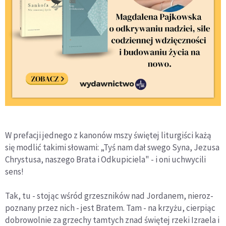
W prefacji jednego z kanonów mszy świętej liturgiści każą
się modlić takimi słowami: „Tyś nam dał swego Syna, Jezusa
Chrystusa, naszego Brata i Odkupiciela" - i oni uchwycili
sens!
Tak, tu - stojąc wśród grzeszników nad Jordanem, nieroz­
poznany przez nich - jest Bratem. Tam - na krzyżu, cierpiąc
dobrowolnie za grzechy tamtych znad świętej rzeki Izraela i