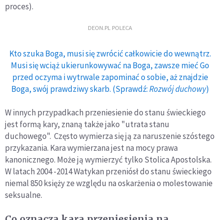
proces).
DEON.PL POLECA
Kto szuka Boga, musi się zwrócić całkowicie do wewnątrz.
Musi się wciąż ukierunkowywać na Boga, zawsze mieć Go
przed oczyma i wytrwale zapominać o sobie, aż znajdzie
Boga, swój prawdziwy skarb. (Sprawdź:
Rozwój duchowy
)
W innych przypadkach przeniesienie do stanu świeckiego
jest formą kary, znaną także jako "utrata stanu
duchowego". Często wymierza się ją za naruszenie szóstego
przykazania. Kara wymierzana jest na mocy prawa
kanonicznego. Może ją wymierzyć tylko Stolica Apostolska.
W latach 2004 -2014 Watykan przeniósł do stanu świeckiego
niemal 850 księży ze względu na oskarżenia o molestowanie
seksualne.
Co oznacza kara przeniesienia na