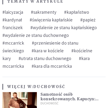
TEMATY W ARTYKULE
#laicyzacja
#sakramenty
#kapłaństwo
#kardynał
#święcenia kapłańskie
#papież
franciszek
#wydalenie ze stanu kapłańskiego
#wydalenie ze stanu duchownego
#mccarrick
#przeniesienie do stanu
świeckiego
#kara w kościele
#kościelne
kary
#utrata stanu duchownego
#kara
mccarricka
#kara dla mccarricka
WIĘCEJ W:
DUCHOWOŚĆ
Samotność osób
konsekrowanych. Kapucyn:
Życie w pojedynkę rzadko jest
DUCHOWOŚĆ