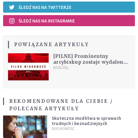
ŚLEDŹ NAS NA TWITTERZE
ŚLEDŹ NAS NA INSTAGRAMIE
POWIĄZANE ARTYKUŁY
[PILNE] Prominentny
arcybiskup zostaje wydalony
ze stanu kapłańskiego na
KOŚCIÓŁ
mocy decyzji papieża
REKOMENDOWANE DLA CIEBIE /
POLECANE ARTYKUŁY
Skuteczna modlitwa w sprawach
trudnych i beznadziejnych
DUCHOWOŚĆ