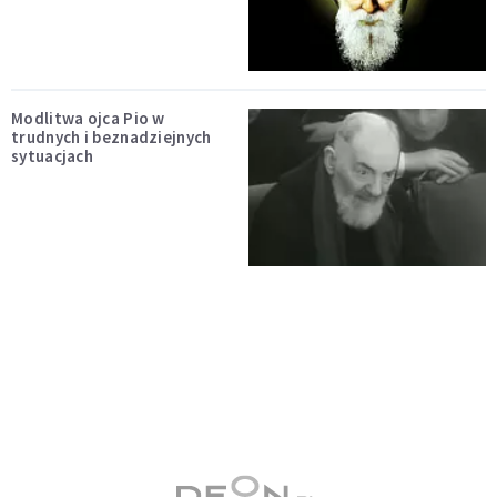
Modlitwa ojca Pio w
trudnych i beznadziejnych
sytuacjach