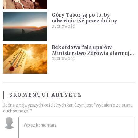
sielanką
Góry Tabor są po to, by
odważnie iść przez doliny
DUCHOWOŚĆ
Rekordowa fala upałów.
Ministerstwo Zdrowia alarmuje
po doświadczeniach z czerwca
DUCHOWOŚĆ
SKOMENTUJ ARTYKUŁ
Jedna z najwyższych kościelnych kar. Czym jest "wydalenie ze stanu
duchownego"?