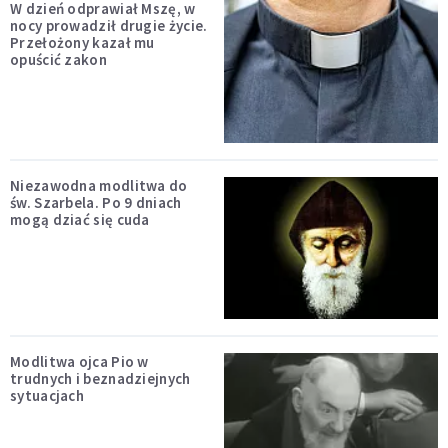
W dzień odprawiał Mszę, w
nocy prowadził drugie życie.
Przełożony kazał mu
opuścić zakon
Niezawodna modlitwa do
św. Szarbela. Po 9 dniach
mogą dziać się cuda
Modlitwa ojca Pio w
trudnych i beznadziejnych
sytuacjach