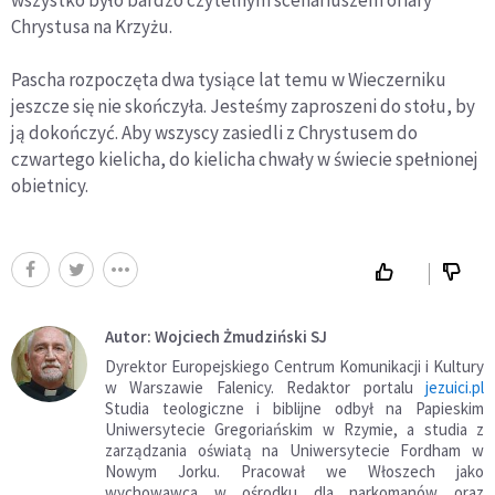
wszystko było bardzo czytelnym scenariuszem ofiary
Chrystusa na Krzyżu.
Pascha rozpoczęta dwa tysiące lat temu w Wieczerniku
jeszcze się nie skończyła. Jesteśmy zaproszeni do stołu, by
ją dokończyć. Aby wszyscy zasiedli z Chrystusem do
czwartego kielicha, do kielicha chwały w świecie spełnionej
obietnicy.
Autor: Wojciech Żmudziński SJ
Dyrektor Europejskiego Centrum Komunikacji i Kultury
w Warszawie Falenicy. Redaktor portalu
jezuici.pl
Studia teologiczne i biblijne odbył na Papieskim
Uniwersytecie Gregoriańskim w Rzymie, a studia z
zarządzania oświatą na Uniwersytecie Fordham w
Nowym Jorku. Pracował we Włoszech jako
wychowawca w ośrodku dla narkomanów oraz