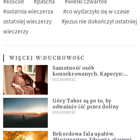
#kościół
#pascha
#wielki czwartek
#ostatnia wieczerza
#co wydarzyło się w czasie
ostatniej wieczerzy
#jezus nie dokończył ostatniej
wieczerzy
WIĘCEJ W:
DUCHOWOŚĆ
Samotność osób
konsekrowanych. Kapucyn:
Życie w pojedynkę rzadko jest
DUCHOWOŚĆ
sielanką
Góry Tabor są po to, by
odważnie iść przez doliny
DUCHOWOŚĆ
Rekordowa fala upałów.
Ministerstwo Zdrowia alarmuje