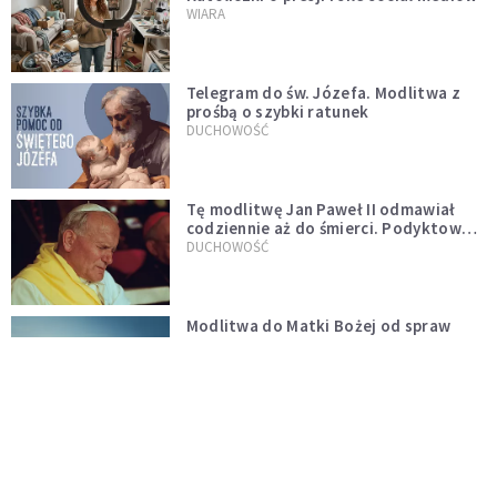
WIARA
Telegram do św. Józefa. Modlitwa z
prośbą o szybki ratunek
DUCHOWOŚĆ
Tę modlitwę Jan Paweł II odmawiał
codziennie aż do śmierci. Podyktował
mu ją ojciec
DUCHOWOŚĆ
Modlitwa do Matki Bożej od spraw
niemożliwych. Odmawiaj ją, gdy
wszystko idzie źle
DUCHOWOŚĆ
Do wielkiego światła idzie się przez
wielkie ciemności
CZYTELNIA