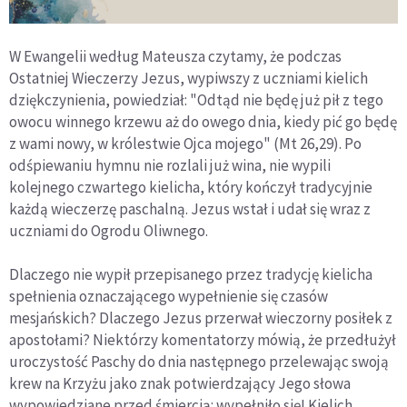
W Ewangelii według Mateusza czytamy, że podczas
Ostatniej Wieczerzy Jezus, wypiwszy z uczniami kielich
dziękczynienia, powiedział: "Odtąd nie będę już pił z tego
owocu winnego krzewu aż do owego dnia, kiedy pić go będę
z wami nowy, w królestwie Ojca mojego" (Mt 26,29). Po
odśpiewaniu hymnu nie rozlali już wina, nie wypili
kolejnego czwartego kielicha, który kończył tradycyjnie
każdą wieczerzę paschalną. Jezus wstał i udał się wraz z
uczniami do Ogrodu Oliwnego.
Dlaczego nie wypił przepisanego przez tradycję kielicha
spełnienia oznaczającego wypełnienie się czasów
mesjańskich? Dlaczego Jezus przerwał wieczorny posiłek z
apostołami? Niektórzy komentatorzy mówią, że przedłużył
uroczystość Paschy do dnia następnego przelewając swoją
krew na Krzyżu jako znak potwierdzający Jego słowa
wypowiedziane przed śmiercią: wypełniło się! Kielich