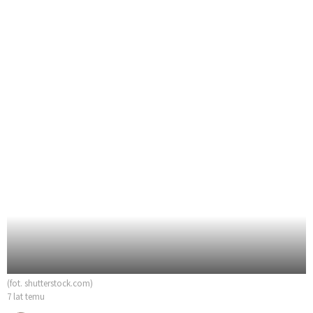
(fot. shutterstock.com)
7 lat temu