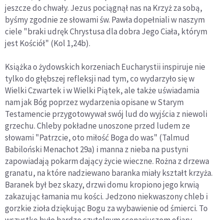
jeszcze do chwały. Jezus pociągnął nas na Krzyż za sobą,
byśmy zgodnie ze słowami św. Pawła dopełniali w naszym
ciele "braki udręk Chrystusa dla dobra Jego Ciała, którym
jest Kościół" (Kol 1,24b).
Książka o żydowskich korzeniach Eucharystii inspiruje nie
tylko do głębszej refleksji nad tym, co wydarzyło się w
Wielki Czwartek i w Wielki Piątek, ale także uświadamia
nam jak Bóg poprzez wydarzenia opisane w Starym
Testamencie przygotowywał swój lud do wyjścia z niewoli
grzechu. Chleby pokładne unoszone przed ludem ze
słowami "Patrzcie, oto miłość Boga do was" (Talmud
Babiloński Menachot 29a) i manna z nieba na pustyni
zapowiadają pokarm dający życie wieczne. Rożna z drzewa
granatu, na które nadziewano baranka miały kształt krzyża.
Baranek był bez skazy, drzwi domu kropiono jego krwią
zakazując łamania mu kości. Jedzono niekwaszony chleb i
gorzkie zioła dziękując Bogu za wybawienie od śmierci. To