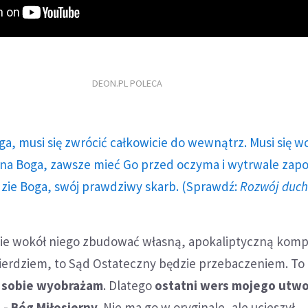
DEON.PL POLECA
ga, musi się zwrócić całkowicie do wewnątrz. Musi się w
a Boga, zawsze mieć Go przed oczyma i wytrwale zap
dzie Boga, swój prawdziwy skarb. (Sprawdź:
Rozwój duc
śnie wokół niego zbudować własną, apokaliptyczną komp
osierdziem, to Sąd Ostateczny będzie przebaczeniem. To
o sobie wyobrażam
. Dlatego
ostatni wers mojego utwo
 - Bóg Miłosierny
. Nie ma go w oryginale, ale ucieszył