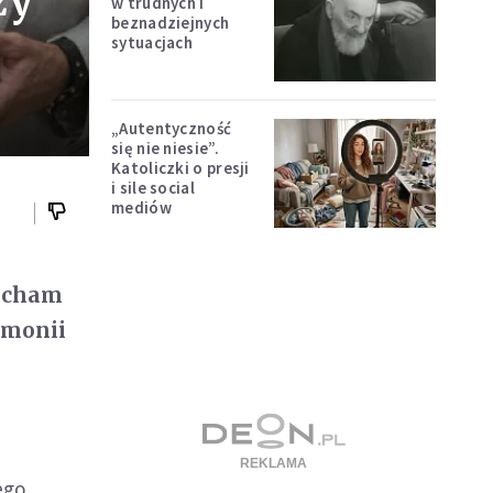
zy
w trudnych i
beznadziejnych
sytuacjach
„Autentyczność
się nie niesie”.
Katoliczki o presji
i sile social
mediów
kocham
rmonii
ego