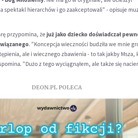
 spektakl hierarchów i go zaakceptowali" - opisuje mu
arę przypomina, że
już jako dziecko doświadczał pew
 związanego
. "Koncepcja wieczności budziła we mnie gr
ępienia, ale i wiecznego zbawienia - to tak jakby Msza, 
wspomina. "Dużo z tego wyciągnąłem, ale także się nacie
DEON.PL POLECA