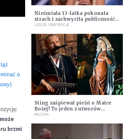
Nieśmiała 13-latka pokonała
strach i zachwyciła publiczność
Mam Talent! [WIDEO]
LUDZIE I INSPIRACJE
ciąż
ominać o
howy
)
Sting zaśpiewał pieśń o Matce
ozycję:
Bożej! To jeden z utworów
wyjątkowej świątecznej płyty
MUZYKA
może
ru brzmi