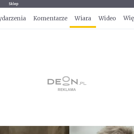
g
Sklep
Wię
darzenia
Komentarze
Wiara
Wideo