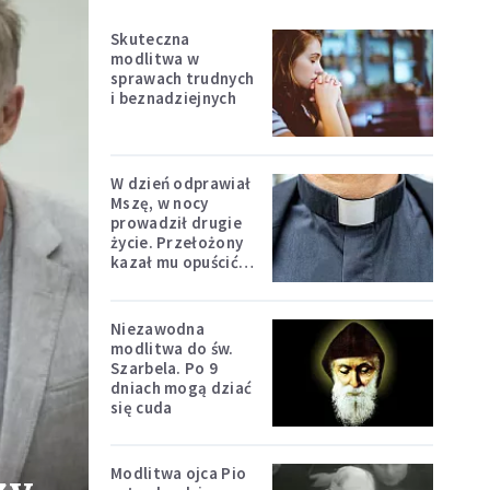
Skuteczna
modlitwa w
sprawach trudnych
i beznadziejnych
W dzień odprawiał
Mszę, w nocy
prowadził drugie
życie. Przełożony
kazał mu opuścić
zakon
Niezawodna
modlitwa do św.
Szarbela. Po 9
dniach mogą dziać
się cuda
Modlitwa ojca Pio