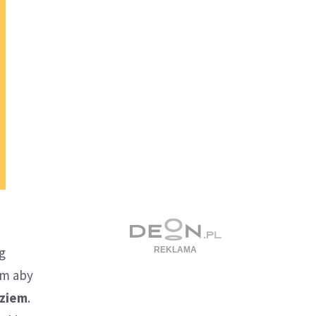
g
em aby
dziem
.