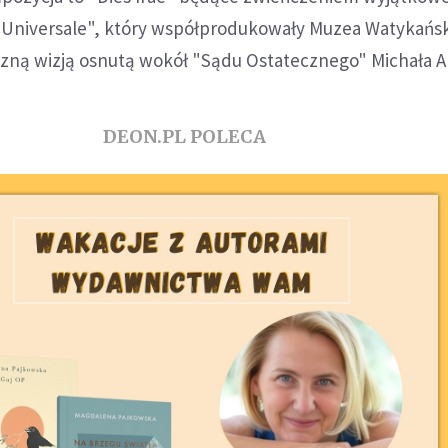
o Universale", który współprodukowały Muzea Watykańsk
ną wizją osnutą wokół "Sądu Ostatecznego" Michała An
DEON.PL POLECA