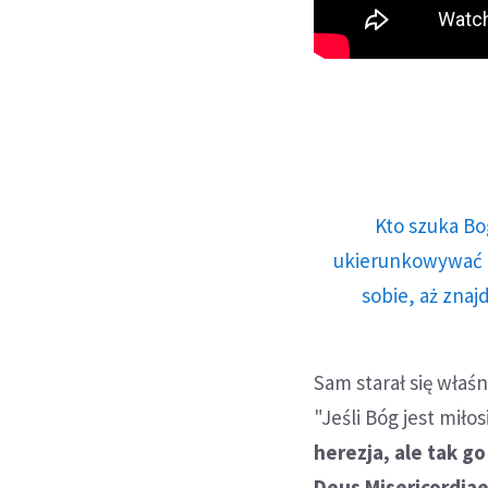
Kto szuka Bo
ukierunkowywać n
sobie, aż znaj
Sam starał się wła
"Jeśli Bóg jest mił
herezja, ale tak g
Deus Misericordiae