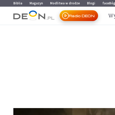
Przejdź do menu głównego
Przejdź do treści
Biblia
Magazyn
Modlitwa w drodze
Blogi
faceBó
Wy
Radio DEON