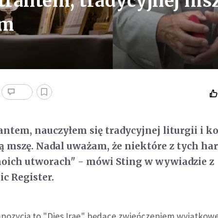
strantem, tradycyjnej ms
ym
ntem, nauczyłem się tradycyjnej liturgii i 
ą mszę. Nadal uważam, że niektóre z tych ha
moich utworach" - mówi Sting w wywiadzie z
ic Register.
pozycja to "Dies Irae" będące zwieńczeniem wyjątkow