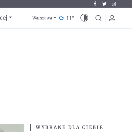
11
°
cej
Warszawa
WYBRANE DLA CIEBIE