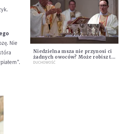
zyk.
nego
ozę. Nie
Niedzielna msza nie przynosi ci
która
żadnych owoców? Może robisz to
rpiałem".
źle
DUCHOWOŚĆ