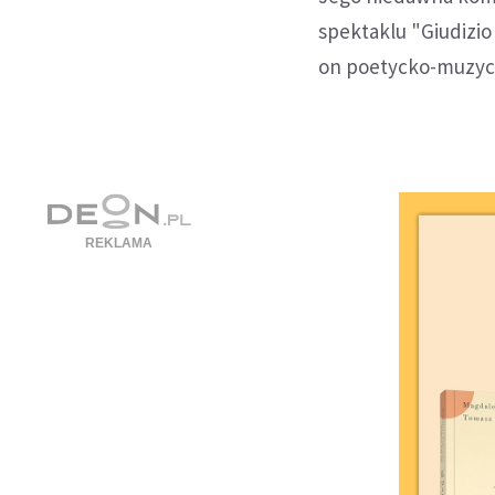
spektaklu "Giudizi
on poetycko-muzycz