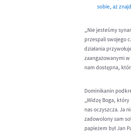
sobie, aż znaj
„Nie jesteśmy syna
przespali swojego c
działania przywołuj
zaangażowanymi w ró
nam dostępna, którą
Dominikanin podkre
„Widzę Boga, który p
nas oczyszcza. Ja ni
zadowolony sam sob
papieżem był Jan Pa