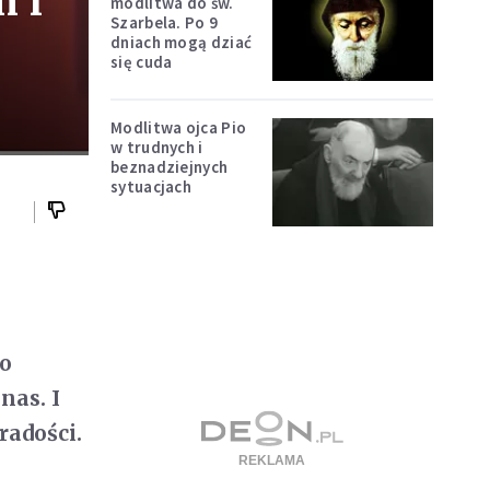
m i
modlitwa do św.
Szarbela. Po 9
dniach mogą dziać
się cuda
Modlitwa ojca Pio
w trudnych i
beznadziejnych
sytuacjach
go
nas. I
radości.