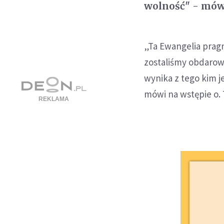
wolność" - mów
„Ta Ewangelia prag
zostaliśmy obdarow
wynika z tego kim j
mówi na wstępie o. 