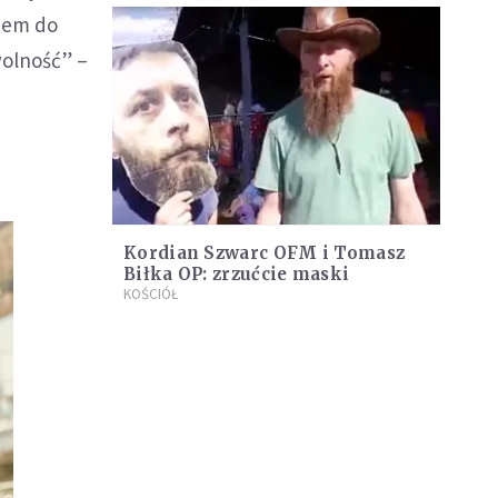
odem do
wolność” –
Kordian Szwarc OFM i Tomasz
Biłka OP: zrzućcie maski
KOŚCIÓŁ