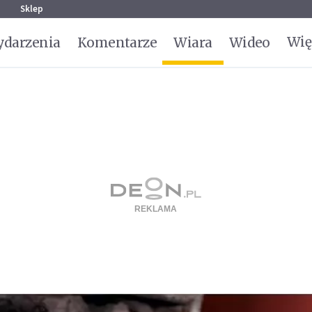
g
Sklep
Wię
darzenia
Komentarze
Wiara
Wideo