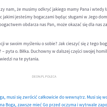
zy nam, że musimy odkryć jakiego mamy Pana i wtedy ł
c jakimi jesteśmy bogaczami będąc sługami w Jego dom
m bogactwem obdarza nas Pan, może okazać się dla nas z
ji w swoim myśleniu o sobie? Jak cieszyć się z tego bo
 – pyta o. Biłka. Duchowny w dalszej części swojej homi
iedzi na te pytania.
DEON.PL POLECA
ga, musi się zwrócić całkowicie do wewnątrz. Musi się w
a Boga, zawsze mieć Go przed oczyma i wytrwale zap