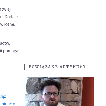
atwiej
u. Dodaje
awrotne.
gactw,
lii pomaga
POWIĄZANE ARTYKUŁY
ciąż
ominać o