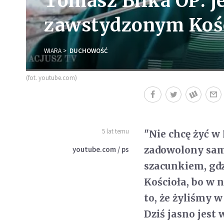
Tomasz Biłka OP: je
zawstydzonym Koś
WIARA
DUCHOWOŚĆ
(fot. youtube.com)
5 lat temu
"Nie chcę żyć w 
zadowolony sam
youtube.com / ps
szacunkiem, gdz
Kościoła, bo w 
to, że żyliśmy 
Dziś jasno jest