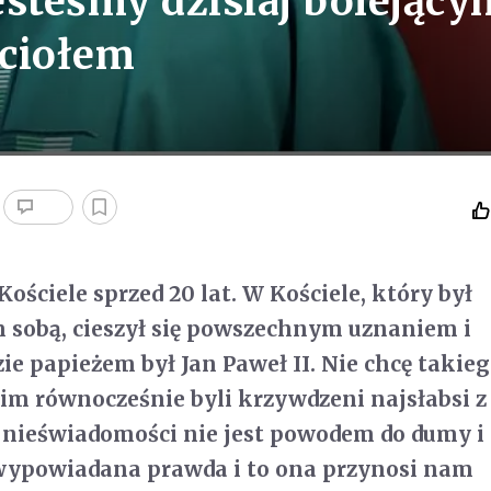
steśmy dzisiaj bolejący
ciołem
Kościele sprzed 20 lat. W Kościele, który był
 sobą, cieszył się powszechnym uznaniem i
ie papieżem był Jan Paweł II. Nie chcę takie
nim równocześnie byli krzywdzeni najsłabsi z 
w nieświadomości nie jest powodem do dumy i 
 wypowiadana prawda i to ona przynosi nam