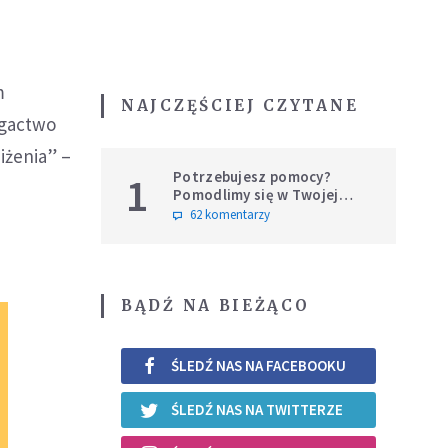
m
NAJCZĘŚCIEJ CZYTANE
ogactwo
iżenia” –
Potrzebujesz pomocy?
1
Pomodlimy się w Twojej
intencji
62 komentarzy
BĄDŹ NA BIEŻĄCO
ŚLEDŹ NAS NA FACEBOOKU
ŚLEDŹ NAS NA TWITTERZE