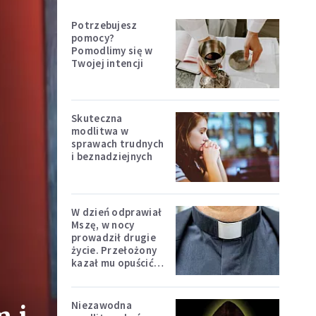
Potrzebujesz
pomocy?
Pomodlimy się w
Twojej intencji
Skuteczna
modlitwa w
sprawach trudnych
i beznadziejnych
W dzień odprawiał
Mszę, w nocy
prowadził drugie
życie. Przełożony
kazał mu opuścić
zakon
Niezawodna