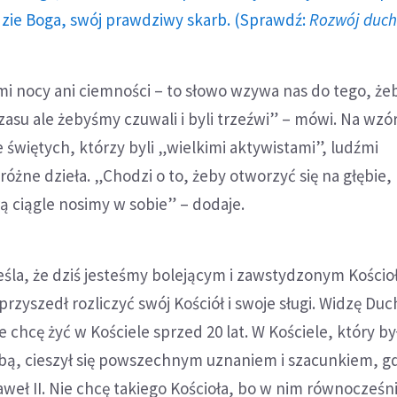
dzie Boga, swój prawdziwy skarb. (Sprawdź:
Rozwój duc
mi nocy ani ciemności – to słowo wzywa nas do tego, że
zasu ale żebyśmy czuwali i byli trzeźwi” – mówi. Na wzó
e świętych, którzy byli „wielkimi aktywistami”, ludźmi
żne dzieła. „Chodzi o to, żeby otworzyć się na głębie, 
 ciągle nosimy w sobie” – dodaje.
śla, że dziś jesteśmy bolejącym i zawstydzonym Kościo
rzyszedł rozliczyć swój Kościół i swoje sługi. Widzę Duc
e chcę żyć w Kościele sprzed 20 lat. W Kościele, który by
ą, cieszył się powszechnym uznaniem i szacunkiem, g
weł II. Nie chcę takiego Kościoła, bo w nim równocześni