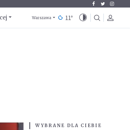
11
°
cej
Warszawa
WYBRANE DLA CIEBIE