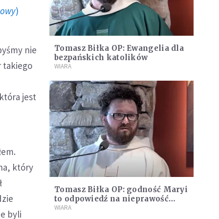
howy
)
Tomasz Biłka OP: Ewangelia dla
byśmy nie
bezpańskich katolików
r takiego
WIARA
która jest
łem.
ha, który
ł
Tomasz Biłka OP: godność Maryi
dzie
to odpowiedź na nieprawość
Kościoła
WIARA
e byli