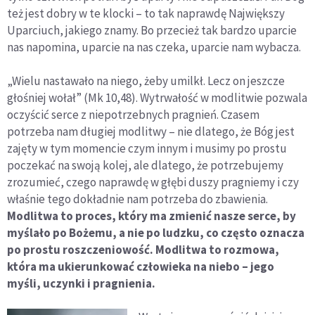
też jest dobry w te klocki – to tak naprawdę Największy
Uparciuch, jakiego znamy. Bo przecież tak bardzo uparcie
nas napomina, uparcie na nas czeka, uparcie nam wybacza.
„Wielu nastawało na niego, żeby umilkł. Lecz on jeszcze
głośniej wołał” (Mk 10,48). Wytrwałość w modlitwie pozwala
oczyścić serce z niepotrzebnych pragnień. Czasem
potrzeba nam długiej modlitwy – nie dlatego, że Bóg jest
zajęty w tym momencie czym innym i musimy po prostu
poczekać na swoją kolej, ale dlatego, że potrzebujemy
zrozumieć, czego naprawdę w głębi duszy pragniemy i czy
właśnie tego dokładnie nam potrzeba do zbawienia.
Modlitwa to proces, który ma zmienić nasze serce, by
myślało po Bożemu, a nie po ludzku, co często oznacza
po prostu roszczeniowość. Modlitwa to rozmowa,
która ma ukierunkować człowieka na niebo – jego
myśli, uczynki i pragnienia.