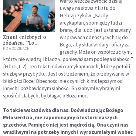
Warto jeszcze zwrócić dzisiaj
uwagę na słowa z Listu do
Hebrajczyków. „
Każdy
arcykapłan, spomiędzy ludzi
brany, dla ludzi jest ustanawiany
w sprawach odnoszących się do
Znani celebryci o
różańcu. "To
Boga, aby składał dary i ofiary za
modlitwa, dzięki
PO GODZINACH
grzechy. Może on współczuć tym,
której w moim życiu
którzy nie wiedzą i błądzą, ponieważ sam podlega słabości”
dzieją się cuda"
(Hbr 5,1-2). Ten tekst mówi o arcykapłanach, którzy pełnili
służbę w przybytku. Jest ostrzeżeniem, że przebywanie w
bliskości Bożej Obecności nie czyni ich kimś lepszym od
innych i pozbawionym słabości. Są słabymi wybranymi
spośród słabych, by błagać o Bożą moc.
To także wskazówka dla nas. Doświadczając Bożego
Miłosierdzia, nie zapominajmy o historii naszych
grzechów. Pamięć o niej jest mądrością. Ona czyni nas
wrażliwymi na potrzeby innych i wyrozumiałymi wobec