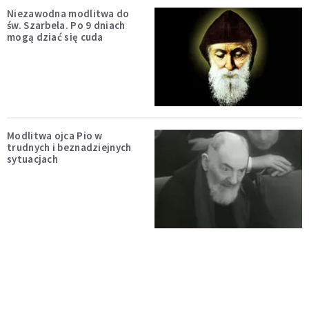
Niezawodna modlitwa do
św. Szarbela. Po 9 dniach
mogą dziać się cuda
Modlitwa ojca Pio w
trudnych i beznadziejnych
sytuacjach