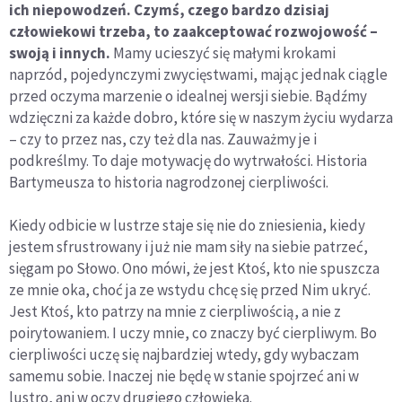
ich niepowodzeń. Czymś, czego bardzo dzisiaj
człowiekowi trzeba, to zaakceptować rozwojowość –
swoją i innych.
Mamy ucieszyć się małymi krokami
naprzód, pojedynczymi zwycięstwami, mając jednak ciągle
przed oczyma marzenie o idealnej wersji siebie. Bądźmy
wdzięczni za każde dobro, które się w naszym życiu wydarza
– czy to przez nas, czy też dla nas. Zauważmy je i
podkreślmy. To daje motywację do wytrwałości. Historia
Bartymeusza to historia nagrodzonej cierpliwości.
Kiedy odbicie w lustrze staje się nie do zniesienia, kiedy
jestem sfrustrowany i już nie mam siły na siebie patrzeć,
sięgam po Słowo. Ono mówi, że jest Ktoś, kto nie spuszcza
ze mnie oka, choć ja ze wstydu chcę się przed Nim ukryć.
Jest Ktoś, kto patrzy na mnie z cierpliwością, a nie z
poirytowaniem. I uczy mnie, co znaczy być cierpliwym. Bo
cierpliwości uczę się najbardziej wtedy, gdy wybaczam
samemu sobie. Inaczej nie będę w stanie spojrzeć ani w
lustro, ani w oczy drugiego człowieka.