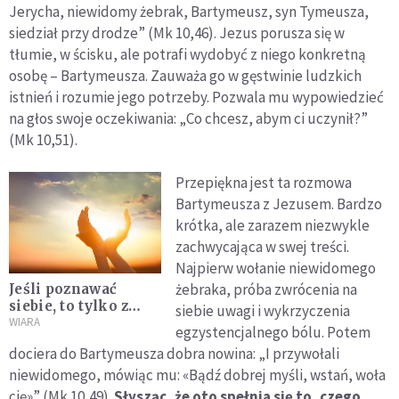
Jerycha, niewidomy żebrak, Bartymeusz, syn Tymeusza,
siedział przy drodze” (Mk 10,46).
Jezus porusza się w
tłumie, w ścisku, ale potrafi wydobyć z niego konkretną
osobę – Bartymeusza. Zauważa go w gęstwinie ludzkich
istnień i rozumie jego potrzeby. Pozwala mu wypowiedzieć
na głos swoje oczekiwania: „
Co chcesz, abym ci uczynił?”
(Mk 10,51).
Przepiękna jest ta rozmowa
Bartymeusza z Jezusem. Bardzo
krótka, ale zarazem niezwykle
zachwycająca w swej treści.
Najpierw wołanie niewidomego
żebraka, próba zwrócenia na
Jeśli poznawać
siebie, to tylko z
siebie uwagi i wykrzyczenia
Jezusem
WIARA
egzystencjalnego bólu. Potem
dociera do Bartymeusza dobra nowina: „
I przywołali
niewidomego, mówiąc mu: «Bądź dobrej myśli, wstań, woła
cię»” (Mk 10,49).
Słysząc, że oto spełnia się to, czego