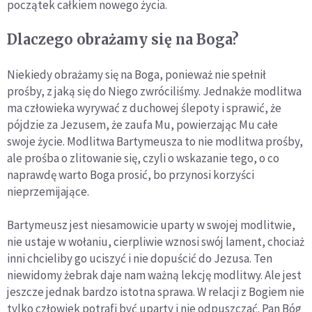
początek całkiem nowego życia.
Dlaczego obrażamy się na Boga?
Niekiedy obrażamy się na Boga, ponieważ nie spełnił
prośby, z jaką się do Niego zwróciliśmy. Jednakże modlitwa
ma człowieka wyrywać z duchowej ślepoty i sprawić, że
pójdzie za Jezusem, że zaufa Mu, powierzając Mu całe
swoje życie. Modlitwa Bartymeusza to nie modlitwa prośby,
ale prośba o zlitowanie się, czyli o wskazanie tego, o co
naprawdę warto Boga prosić, bo przynosi korzyści
nieprzemijające.
Bartymeusz jest niesamowicie uparty w swojej modlitwie,
nie ustaje w wołaniu, cierpliwie wznosi swój lament, chociaż
inni chcieliby go uciszyć i nie dopuścić do Jezusa. Ten
niewidomy żebrak daje nam ważną lekcję modlitwy. Ale jest
jeszcze jednak bardzo istotna sprawa. W relacji z Bogiem nie
tylko człowiek potrafi być uparty i nie odpuszczać.
Pan Bóg