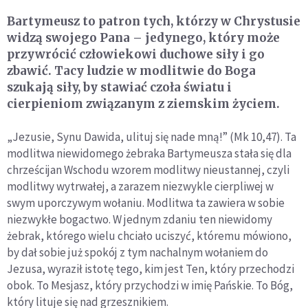
Bartymeusz to patron tych, którzy w Chrystusie
widzą swojego Pana – jedynego, który może
przywrócić człowiekowi duchowe siły i go
zbawić. Tacy ludzie w modlitwie do Boga
szukają siły, by stawiać czoła światu i
cierpieniom związanym z ziemskim życiem.
„
Jezusie, Synu Dawida, ulituj się nade mną!” (Mk 10,47). Ta
modlitwa niewidomego żebraka Bartymeusza stała się dla
chrześcijan Wschodu wzorem modlitwy nieustannej, czyli
modlitwy wytrwałej, a zarazem niezwykle cierpliwej w
swym uporczywym wołaniu. Modlitwa ta zawiera w sobie
niezwykłe bogactwo. W jednym zdaniu ten niewidomy
żebrak, którego wielu chciało uciszyć, któremu mówiono,
by dał sobie już spokój z tym nachalnym wołaniem do
Jezusa, wyraził istotę tego, kim jest Ten, który przechodzi
obok. To Mesjasz, który przychodzi w imię Pańskie. To Bóg,
który lituje się nad grzesznikiem.