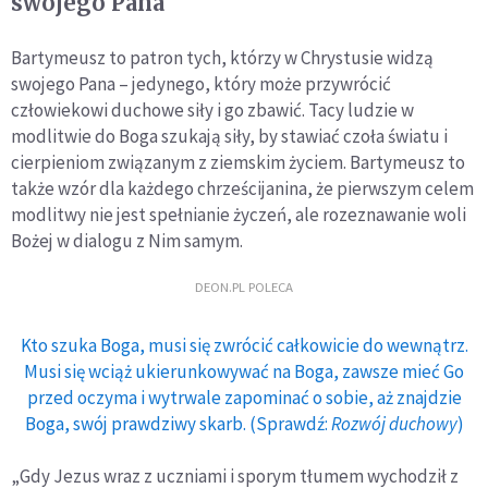
swojego Pana
Bartymeusz to patron tych, którzy w Chrystusie widzą
swojego Pana – jedynego, który może przywrócić
człowiekowi duchowe siły i go zbawić. Tacy ludzie w
modlitwie do Boga szukają siły, by stawiać czoła światu i
cierpieniom związanym z ziemskim życiem. Bartymeusz to
także wzór dla każdego chrześcijanina, że pierwszym celem
modlitwy nie jest spełnianie życzeń, ale rozeznawanie woli
Bożej w dialogu z Nim samym.
DEON.PL POLECA
Kto szuka Boga, musi się zwrócić całkowicie do wewnątrz.
Musi się wciąż ukierunkowywać na Boga, zawsze mieć Go
przed oczyma i wytrwale zapominać o sobie, aż znajdzie
Boga, swój prawdziwy skarb. (Sprawdź:
Rozwój duchowy
)
„
Gdy Jezus wraz z uczniami i sporym tłumem wychodził z