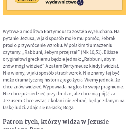
Wytrwała modlitwa Bartymeusza została wysłuchana. Na
pytanie Jezusa, w jaki sposób może mu pomóc, żebrak
prosi o przywrócenie wzroku. W polskim tłumaczeniu
czytamy: „
Rabbuni, żebym przejrzał” (Mk 10,51). Bliższe
oryginałowi greckiemu będzie jednak: „Rabbuni, abym
znów mógł widzieć”. A zatem Bartymeusz kiedyś widział.
Nie wiemy, w jaki sposób stracił wzrok. Nie znamy tej być
może dramatycznej historii z jego życia. Wiemy jednak, że
chce znów widzieć. Wypowiada na głos to swoje pragnienie.
Nie chce już siedzieć przy drodze, ale chce nią pójść za
Jezusem. Chce wstać z kolan i nie żebrać, będąc zdanym na
łaskę ludzi. Zdaje się na łaskę Boga.
Patron tych, którzy widza w Jezusie