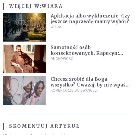
WIĘCEJ W:
WIARA
Aplikacja albo wykluczenie. Czy
jeszcze naprawdę mamy wybór?
WIARA
Samotność osób
konsekrowanych. Kapucyn:
Życie w pojedynkę rzadko jest
DUCHOWOŚĆ
sielanką
Chcesz zrobić dla Boga
wszystko? Uważaj, by nie wpaść
w groźną pułapkę
KOMENTARZE DO EWANGELII
SKOMENTUJ ARTYKUŁ