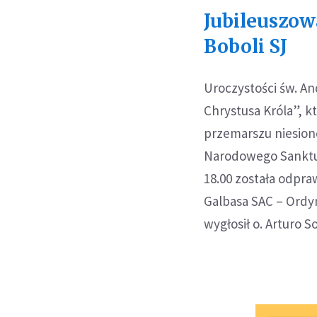
Jubileuszow
Boboli SJ
Uroczystości św. A
Chrystusa Króla”, k
przemarszu niesione
Narodowego Sanktuar
18.00 została odpr
Galbasa SAC – Ordyn
wygłosił o. Arturo 