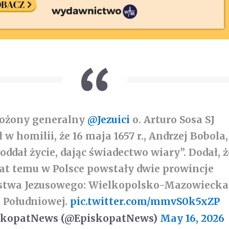
łożony generalny
@Jezuici
o. Arturo Sosa SJ
 w homilii, że 16 maja 1657 r., Andrzej Bobola,
„oddał życie, dając świadectwo wiary”. Dodał, ż
lat temu w Polsce powstały dwie prowincje
twa Jezusowego: Wielkopolsko-Mazowiecka 
i Południowej.
pic.twitter.com/mmvS0k5xZP
skopatNews (@EpiskopatNews)
May 16, 2026