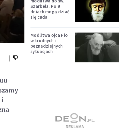
modlitwa do św.
Szarbela. Po 9
dniach mogą dziać
się cuda
Modlitwa ojca Pio
w trudnych i
beznadziejnych
sytuacjach
100-
aszamy
 i
zna