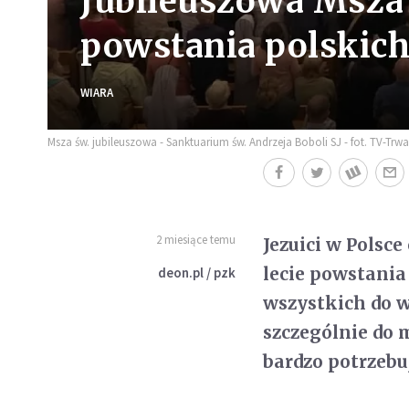
Jubileuszowa Msza 
powstania polskich
WIARA
Msza św. jubileuszowa - Sanktuarium św. Andrzeja Boboli SJ - fot. TV-Trw
2 miesiące temu
Jezuici w Polsc
lecie powstani
deon.pl / pzk
wszystkich do w
szczególnie do 
bardzo potrzebu