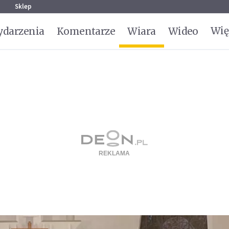
g
Sklep
Wię
darzenia
Komentarze
Wiara
Wideo