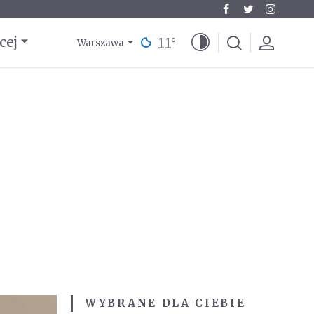
11
°
cej
Warszawa
WYBRANE DLA CIEBIE