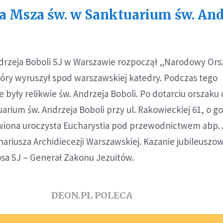
a Msza św. w Sanktuarium św. And
ndrzeja Boboli SJ w Warszawie rozpoczął „Narodowy Ors
tóry wyruszył spod warszawskiej katedry. Podczas tego
 były relikwie św. Andrzeja Boboli. Po dotarciu orszaku
ium św. Andrzeja Boboli przy ul. Rakowieckiej 61, o go
awiona uroczysta Eucharystia pod przewodnictwem abp. 
ariusza Archidiecezji Warszawskiej. Kazanie jubileuszo
Sosa SJ – Generał Zakonu Jezuitów.
DEON.PL POLECA