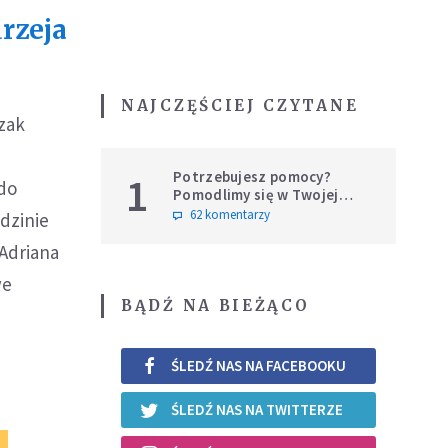
rzeja
NAJCZĘŚCIEJ CZYTANE
zak
Potrzebujesz pomocy?
1
 do
Pomodlimy się w Twojej
intencji
62 komentarzy
dzinie
Adriana
we
BĄDŹ NA BIEŻĄCO
ŚLEDŹ NAS NA FACEBOOKU
ŚLEDŹ NAS NA TWITTERZE