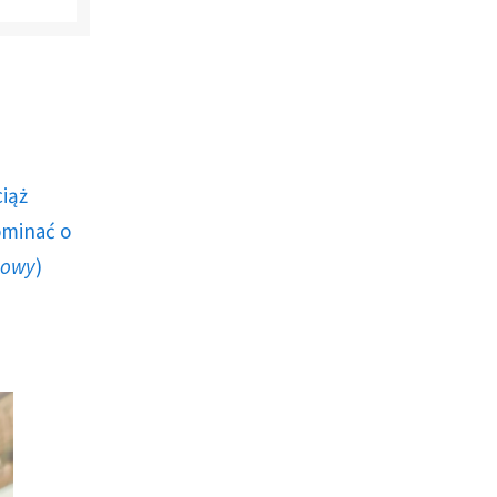
ciąż
ominać o
howy
)