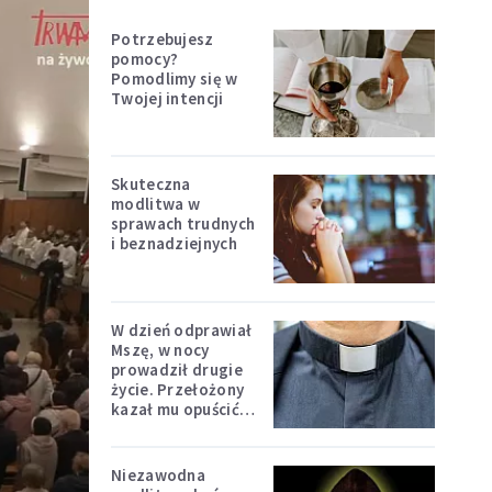
Potrzebujesz
pomocy?
Pomodlimy się w
Twojej intencji
Skuteczna
modlitwa w
sprawach trudnych
i beznadziejnych
W dzień odprawiał
Mszę, w nocy
prowadził drugie
życie. Przełożony
kazał mu opuścić
zakon
Niezawodna