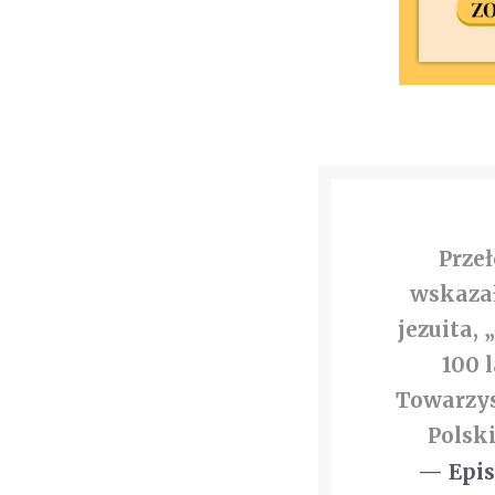
Prze
wskazał
jezuita, 
100 
Towarzys
Polsk
— Epi