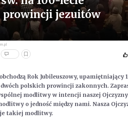
św. na 100-lecie
 prowincji jezuitów
am.pl
e obchodzą Rok Jubileuszowy, upamiętniający 
a dwóch polskich prowincji zakonnych. Zapr
spólnej modlitwy w intencji naszej Ojczyzny
modlitwy o jedność między nami. Nasza Ojczy
je takiej modlitwy.