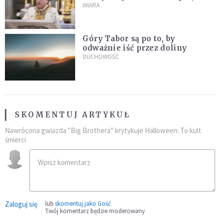
stanie się z twoim życiem
WIARA
Góry Tabor są po to, by
odważnie iść przez doliny
DUCHOWOŚĆ
SKOMENTUJ ARTYKUŁ
Nawrócona gwiazda "Big Brothera" krytykuje Halloween: To kult
śmierci
Zaloguj się
lub
skomentuj jako Gość
Twój komentarz będzie moderowany