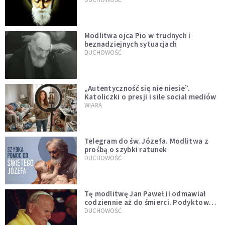
Modlitwa ojca Pio w trudnych i
beznadziejnych sytuacjach
DUCHOWOŚĆ
„Autentyczność się nie niesie”.
Katoliczki o presji i sile social mediów
WIARA
Telegram do św. Józefa. Modlitwa z
prośbą o szybki ratunek
DUCHOWOŚĆ
Tę modlitwę Jan Paweł II odmawiał
codziennie aż do śmierci. Podyktował
mu ją ojciec
DUCHOWOŚĆ