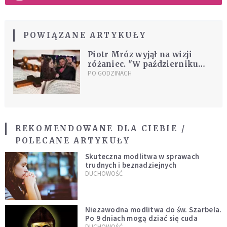
POWIĄZANE ARTYKUŁY
Piotr Mróz wyjął na wizji
różaniec. "W październiku
skupiamy się na tym, nie na
PO GODZINACH
Halloween"
REKOMENDOWANE DLA CIEBIE /
POLECANE ARTYKUŁY
Skuteczna modlitwa w sprawach
trudnych i beznadziejnych
DUCHOWOŚĆ
Niezawodna modlitwa do św. Szarbela.
Po 9 dniach mogą dziać się cuda
DUCHOWOŚĆ