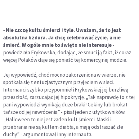
-
Nie czczę kultu śmierci i tyle. Uważam, że to jest
absolutna bzdura. Ja chcę celebrować życie, a nie
śmierć. W ogóle mnie to święto nie interesuje
-
powiedziała Frykowska, dodając, że smuci ją fakt, iż coraz
więcej Polaków daje się ponieść tej komercyjnej modzie.
Jej wypowiedź, choć mocno zakorzeniona w wierze, nie
spotkała się z entuzjastycznym przyjęciem w sieci.
Internauci szybko przypomnieli Frykowskiej jej burzliwą
przeszłość, zarzucając jej hipokryzję. „Tak naprawdę to z tej
pani wypowiedzi wynikają duże braki! Cekiny lub brokat
tańsze od jej nawrócenia” - pisał jeden z użytkowników.
„Halloween to nie jest żaden kult śmierci. Maski i
przebrania nie są kultem diabła, a mają odstraszać złe
duchy” - argumentował inny internauta.