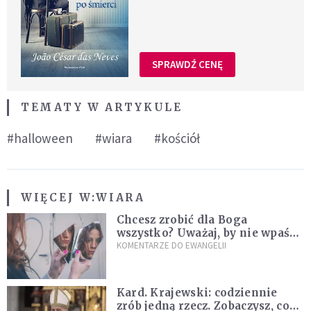
SPRAWDŹ CENĘ
TEMATY W ARTYKULE
#halloween
#wiara
#kościół
WIĘCEJ W:
WIARA
Chcesz zrobić dla Boga
wszystko? Uważaj, by nie wpaść
w groźną pułapkę
KOMENTARZE DO EWANGELII
Kard. Krajewski: codziennie
zrób jedną rzecz. Zobaczysz, co