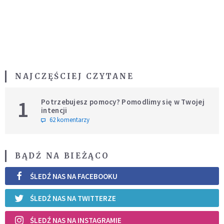
NAJCZĘŚCIEJ CZYTANE
1
Potrzebujesz pomocy? Pomodlimy się w Twojej
intencji
62 komentarzy
BĄDŹ NA BIEŻĄCO
ŚLEDŹ NAS NA FACEBOOKU
ŚLEDŹ NAS NA TWITTERZE
ŚLEDŹ NAS NA INSTAGRAMIE