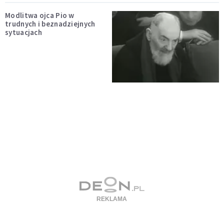
Modlitwa ojca Pio w
trudnych i beznadziejnych
sytuacjach