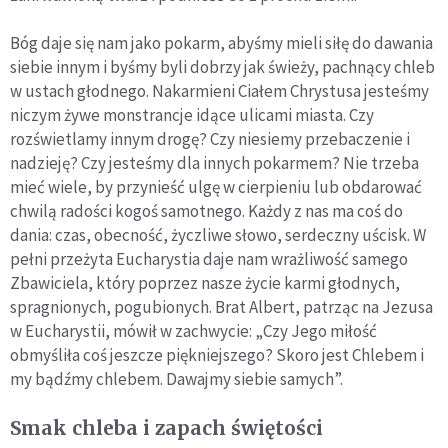
Bóg daje się nam jako pokarm, abyśmy mieli siłę do dawania
siebie innym i byśmy byli dobrzy jak świeży, pachnący chleb
w ustach głodnego. Nakarmieni Ciałem Chrystusa jesteśmy
niczym żywe monstrancje idące ulicami miasta. Czy
rozświetlamy innym dro­gę? Czy niesiemy przebaczenie i
nadzieję? Czy jesteśmy dla innych pokarmem? Nie trzeba
mieć wiele, by przynieść ulgę w cierpie­niu lub obdarować
chwilą radości kogoś samotnego. Każdy z nas ma coś do
dania: czas, obecność, życzliwe słowo, serdeczny uścisk. W
pełni przeżyta Eucharystia daje nam wrażliwość samego
Zba­wiciela, który poprzez nasze życie karmi głodnych,
spragnionych, pogubionych. Brat Albert, patrząc na Jezusa
w Eucharystii, mówił w zachwycie: „Czy Jego miłość
obmyśliła coś jeszcze piękniejsze­go? Skoro jest Chlebem i
my bądźmy chlebem. Dawajmy siebie samych”.
Smak chleba i zapach świętości