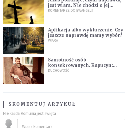
jest wiara. Nie chodzi o jej
wielkość
KOMENTARZE DO EWANGELII
Aplikacja albo wykluczenie. Czy
jeszcze naprawdę mamy wybór?
WIARA
Samotność osób
konsekrowanych. Kapucyn:
Życie w pojedynkę rzadko jest
DUCHOWOŚĆ
sielanką
SKOMENTUJ ARTYKUŁ
Nie każda Komunia jest święta