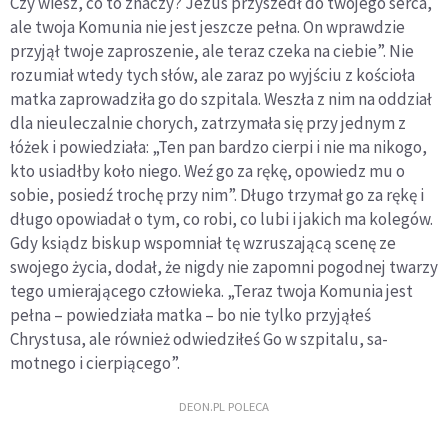
Czy wiesz, co to zna­czy? Jezus przyszedł do twojego serca,
ale twoja Komunia nie jest jeszcze pełna. On wprawdzie
przyjął twoje zaproszenie, ale teraz czeka na ciebie”. Nie
rozumiał wtedy tych słów, ale zaraz po wyj­ściu z kościoła
matka zaprowadziła go do szpitala. Weszła z nim na oddział
dla nieuleczalnie chorych, zatrzymała się przy jednym z
łóżek i powiedziała: „Ten pan bardzo cierpi i nie ma nikogo,
kto usiadłby koło niego. Weź go za rękę, opowiedz mu o
sobie, po­siedź trochę przy nim”. Długo trzymał go za rękę i
długo opowia­dał o tym, co robi, co lubi i jakich ma kolegów.
Gdy ksiądz biskup wspomniał tę wzruszającą scenę ze
swojego życia, dodał, że nigdy nie zapomni pogodnej twarzy
tego umierającego człowieka. „Te­raz twoja Komunia jest
pełna – powiedziała matka – bo nie tylko przyjąłeś
Chrystusa, ale również odwiedziłeś Go w szpitalu, sa­
motnego i cierpiącego”.
DEON.PL POLECA