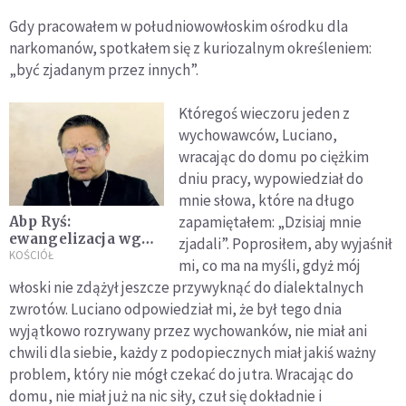
Gdy pracowałem w południowowłoskim ośrodku dla
narkoma­nów, spotkałem się z kuriozalnym określeniem:
„być zjadanym przez innych”.
Któregoś wieczoru jeden z
wychowawców, Luciano,
wracając do domu po ciężkim
dniu pracy, wypowiedział do
mnie słowa, które na długo
zapamiętałem: „Dzisiaj mnie
Abp Ryś:
ewangelizacja wg
zjadali”. Poprosi­łem, aby wyjaśnił
Jezusa to
KOŚCIÓŁ
mi, co ma na myśli, gdyż mój
towarzyszenie,
włoski nie zdążył jeszcze przywyknąć do dialektalnych
rozeznanie, wejście
zwrotów. Luciano odpo­wiedział mi, że był tego dnia
w relację i
Eucharystia
wyjątkowo rozrywany przez wy­chowanków, nie miał ani
chwili dla siebie, każdy z podopiecz­nych miał jakiś ważny
problem, który nie mógł czekać do jutra. Wracając do
domu, nie miał już na nic siły, czuł się dokładnie i