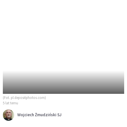
(Fot. pl.depositphotos.com)
5 lat temu
Wojciech Żmudziński SJ