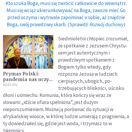
Kto szuka Boga, musi się zwrócić całkowicie do wewnątrz.
Musi się wciąż ukierunkowywać na Boga, zawsze mieć Go
przed oczyma i wytrwale zapominać o sobie, aż znajdzie
Boga, swój prawdziwy skarb. (Sprawdź:
Rozwój duchowy
)
Siedmioletni chłopiec zrozumiał,
że spotkanie z Jezusem Chrystu­
sem jest autentycznym i
prawdziwym spotkaniem z
Bogiem tylko wtedy, gdy
rozpozna Jezusa w ludziach
Prymas Polski:
pandemia nas uczy,
cierpiących, ubogich, po­
czym jest
KOŚCIÓŁ
trzebujących bliskości, uścisku
Eucharystia
dłoni i uśmiechu. Komunia, która kończy się wraz ze
słowami „idźcie ofiara spełniona”, jest dużym
nieporozumieniem. Można ją porównać do sytuacji w
afrykańskiej wiosce, w której ludzie umierają z pragnienia, a
ty dowiedziałeś się, gdzie jest woda, i trzymasz to w
tajemnicy.