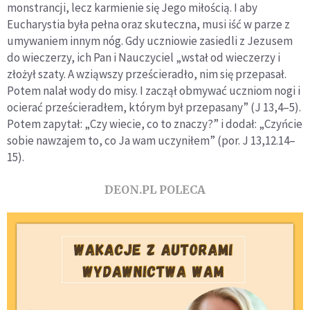
monstrancji, lecz karmienie się Jego miłością. I aby
Eucharystia była pełna oraz sku­teczna, musi iść w parze z
umywaniem innym nóg. Gdy uczniowie zasiedli z Jezusem
do wieczerzy, ich Pan i Nauczyciel „wstał od wieczerzy i
złożył szaty. A wziąwszy prześcieradło, nim się prze­pasał.
Potem nalał wody do misy. I zaczął obmywać uczniom nogi i
ocierać prześcieradłem, którym był przepasany” (J 13,4–5).
Potem zapytał: „Czy wiecie, co to znaczy?” i dodał: „Czyńcie
sobie nawza­jem to, co Ja wam uczyniłem” (por. J 13,12.14–
15).
DEON.PL POLECA