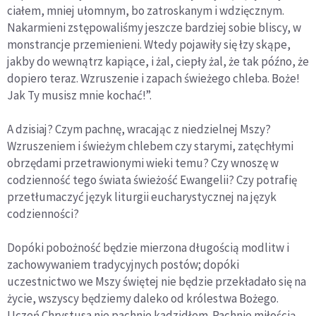
ciałem, mniej ułomnym, bo zatroska­nym i wdzięcznym.
Nakarmieni zstępowaliśmy jeszcze bardziej sobie bliscy, w
monstrancje przemienieni. Wtedy pojawiły się łzy skąpe,
jakby do wewnątrz kapiące, i żal, ciepły żal, że tak późno, że
dopiero teraz. Wzruszenie i zapach świeżego chleba. Boże!
Jak Ty musisz mnie kochać!”.
A dzisiaj? Czym pachnę, wracając z niedzielnej Mszy?
Wzrusze­niem i świeżym chlebem czy starymi, zatęchłymi
obrzędami prze­trawionymi wieki temu? Czy wnoszę w
codzienność tego świata świeżość Ewangelii? Czy potrafię
przetłumaczyć język liturgii eu­charystycznej na język
codzienności?
Dopóki pobożność będzie mierzona długością modlitw i
zacho­wywaniem tradycyjnych postów; dopóki
uczestnictwo we Mszy świętej nie będzie przekładało się na
życie, wszyscy będziemy da­leko od królestwa Bożego.
Uczeń Chrystusa nie pachnie kadzi­dłem. Pachnie miłością.