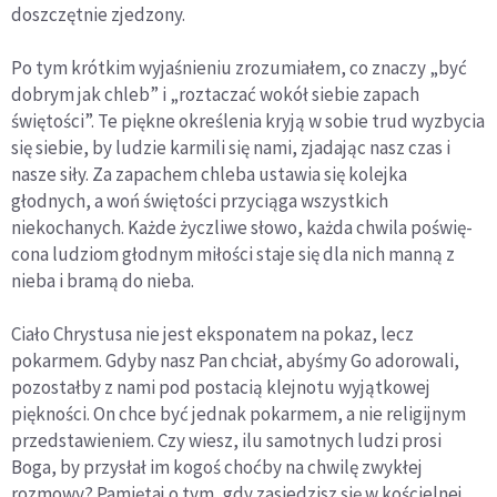
doszczętnie zjedzony.
Po tym krótkim wyjaśnieniu zrozumiałem, co znaczy „być
dobrym jak chleb” i „roztaczać wokół siebie zapach
świętości”. Te piękne określenia kryją w sobie trud wyzbycia
się siebie, by ludzie kar­mili się nami, zjadając nasz czas i
nasze siły. Za zapachem chleba ustawia się kolejka
głodnych, a woń świętości przyciąga wszyst­kich
niekochanych. Każde życzliwe słowo, każda chwila poświę­
cona ludziom głodnym miłości staje się dla nich manną z
nieba i bramą do nieba.
Ciało Chrystusa nie jest eksponatem na pokaz, lecz
pokarmem. Gdyby nasz Pan chciał, abyśmy Go adorowali,
pozostałby z nami pod postacią klejnotu wyjątkowej
piękności. On chce być jednak pokarmem, a nie religijnym
przedstawieniem. Czy wiesz, ilu sa­motnych ludzi prosi
Boga, by przysłał im kogoś choćby na chwilę zwykłej
rozmowy? Pamiętaj o tym, gdy zasiedzisz się w kościelnej