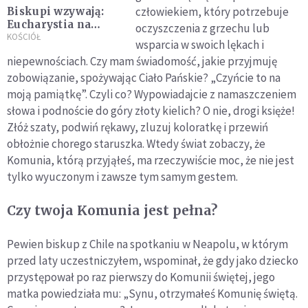
człowiekiem, który potrzebuje
Biskupi wzywają:
Eucharystia na
oczyszczenia z grzechu lub
pierwszym miejscu
KOŚCIÓŁ
wsparcia w swoich lękach i
niepewnościach. Czy mam świadomość, jakie przyjmuję
zobowiązanie, spożywając Ciało Pańskie? „Czyńcie to na
moją pamiątkę”. Czyli co? Wypo­wiadajcie z namaszczeniem
słowa i podnoście do góry złoty kie­lich? O nie, drogi księże!
Złóż szaty, podwiń rękawy, zluzuj kolo­ratkę i przewiń
obłożnie chorego staruszka. Wtedy świat zobaczy, że
Komunia, którą przyjąłeś, ma rzeczywiście moc, że nie jest
tylko wyuczonym i zawsze tym samym gestem.
Czy twoja Komunia jest pełna?
Pewien biskup z Chile na spotkaniu w Neapolu, w którym
przed laty uczestniczyłem, wspominał, że gdy jako dziecko
przystępo­wał po raz pierwszy do Komunii świętej, jego
matka powiedzia­ła mu: „Synu, otrzymałeś Komunię świętą.