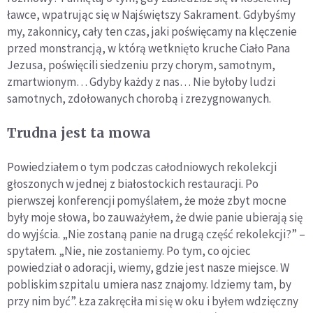
ławce, wpatrując się w Najświętszy Sakrament. Gdybyśmy
my, za­konnicy, cały ten czas, jaki poświęcamy na klęczenie
przed mon­strancją, w którą wetknięto kruche Ciało Pana
Jezusa, poświęcili siedzeniu przy chorym, samotnym,
zmartwionym… Gdyby każ­dy z nas… Nie byłoby ludzi
samotnych, zdołowanych chorobą i zrezygnowanych.
Trudna jest ta mowa
Powiedziałem o tym podczas całodniowych rekolekcji
głoszonych w jednej z białostockich restauracji. Po
pierwszej konferencji po­myślałem, że może zbyt mocne
były moje słowa, bo zauważyłem, że dwie panie ubierają się
do wyjścia. „Nie zostaną panie na drugą część rekolekcji?” –
spytałem. „Nie, nie zostaniemy. Po tym, co oj­ciec
powiedział o adoracji, wiemy, gdzie jest nasze miejsce. W
po­bliskim szpitalu umiera nasz znajomy. Idziemy tam, by
przy nim być”. Łza zakręciła mi się w oku i byłem wdzięczny