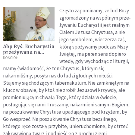
Często zapominamy, że lud Boży
zgromadzony na wspólnym prze­
żywaniu Eucharystii jest realnym
Ciałem Jezusa Chrystusa, a nie
jego symbolem, wieczerza zaś,
którą spożywamy podczas Mszy
Abp Ryś: Eucharystia
przeżywana na
świętej, ma pełen sens dopiero
cmentarzu uczy nas
KOŚCIÓŁ
wtedy, gdy wychodząc z liturgii,
bycia Kościołem
mamy świadomość, że ten Chrystus, którym się
nakarmiliśmy, po­syła nas do ludzi głodnych miłości.
Stajemy się chodzącym taber­nakulum. Nie zamkniętym na
klucz w obawie, by ktoś nie zrobił Jezusowi krzywdy, ale
promieniującym chwałą Tego, który dzia­ła w świecie,
posługując się nami. I ruszamy, nakarmieni samym Bogiem,
na poszukiwanie Chrystusa upadającego pod krzyżem, by
Go wesprzeć. Na poszukiwanie Chrystusa bezsilnego,
którego ręce zostały przybite, unieruchomione, by otrzeć
zakrwawioną twarz i podnieść Go z prochu ziemi.