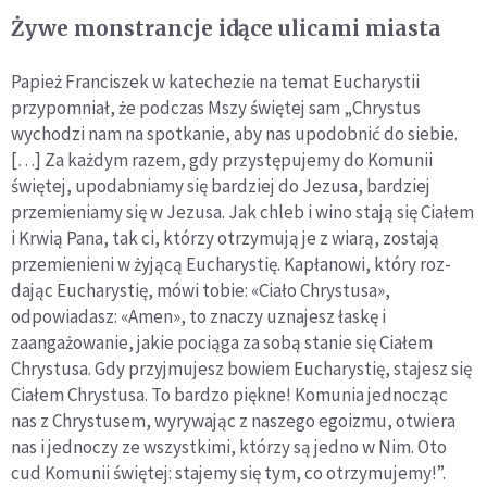
Żywe monstrancje idące ulicami miasta
Papież Franciszek w katechezie na temat Eucharystii
przypomniał, że podczas Mszy świętej sam „Chrystus
wychodzi nam na spo­tkanie, aby nas upodobnić do siebie.
[…] Za każdym razem, gdy przystępujemy do Komunii
świętej, upodabniamy się bardziej do Jezusa, bardziej
przemieniamy się w Jezusa. Jak chleb i wino stają się Ciałem
i Krwią Pana, tak ci, którzy otrzymują je z wiarą, zo­stają
przemienieni w żyjącą Eucharystię. Kapłanowi, który roz­
dając Eucharystię, mówi tobie: «Ciało Chrystusa»,
odpowiadasz: «Amen», to znaczy uznajesz łaskę i
zaangażowanie, jakie pociąga za sobą stanie się Ciałem
Chrystusa. Gdy przyjmujesz bowiem Eucharystię, stajesz się
Ciałem Chrystusa. To bardzo piękne! Komu­nia jednocząc
nas z Chrystusem, wyrywając z naszego egoizmu, otwiera
nas i jednoczy ze wszystkimi, którzy są jedno w Nim. Oto
cud Komunii świętej: stajemy się tym, co otrzymujemy!”.