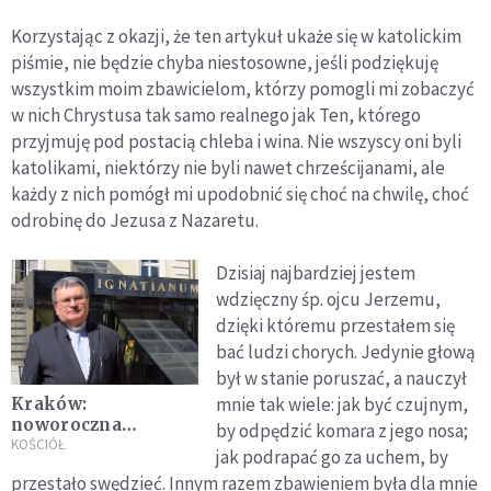
Korzystając z okazji, że ten artykuł ukaże się w katolickim
piśmie, nie będzie chyba niestosowne, jeśli podziękuję
wszystkim moim zbawicielom, którzy pomogli mi zobaczyć
w nich Chrystusa tak samo realnego jak Ten, którego
przyjmuję pod postacią chleba i wina. Nie wszyscy oni byli
katolikami, niektórzy nie byli nawet chrześcijanami, ale
każdy z nich pomógł mi upodobnić się choć na chwilę, choć
odrobinę do Jezusa z Nazaretu.
Dzisiaj najbardziej jestem
wdzięczny śp. ojcu Jerzemu,
dzięki któ­remu przestałem się
bać ludzi chorych. Jedynie głową
był w sta­nie poruszać, a nauczył
mnie tak wiele: jak być czujnym,
Kraków:
noworoczna
by odpę­dzić komara z jego nosa;
Eucharystia w
KOŚCIÓŁ
jak podrapać go za uchem, by
intencji
przestało swędzieć. Innym razem zbawieniem była dla mnie
społeczności