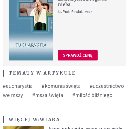
nieba
ks. Piotr Pawlukiewicz
SPRAWDŹ CENĘ
TEMATY W ARTYKULE
#eucharystia
#komunia święta
#uczestnictwo
we mszy
#msza święta
#miłość bliźniego
WIĘCEJ W:
WIARA
Jezus pokazuje, czym naprawdę