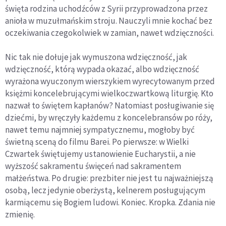
święta rodzina uchodźców z Syrii przyprowadzona przez
Akademii
Ignatianum
anioła w muzułmańskim stroju. Nauczyli mnie kochać bez
oczekiwania czegokolwiek w za­mian, nawet wdzięczności.
Nic tak nie dołuje jak wymuszona wdzięczność, jak
wdzięczność, którą wypada okazać, albo wdzięczność
wyrażona wyuczonym wierszykiem wyrecytowanym przed
księżmi koncelebrującymi wielkoczwartkową liturgię. Kto
nazwał to świętem kapłanów? Na­tomiast posługiwanie się
dziećmi, by wręczyły każdemu z konce­lebransów po róży,
nawet temu najmniej sympatycznemu, mo­głoby być
świetną sceną do filmu Barei. Po pierwsze: w Wielki
Czwartek świętujemy ustanowienie Eucharystii, a nie
wyższość sakramentu święceń nad sakramentem
małżeństwa. Po drugie: prezbiter nie jest tu najważniejszą
osobą, lecz jedynie oberżystą, kelnerem posługującym
karmiącemu się Bogiem ludowi. Koniec. Kropka. Zdania nie
zmienię.