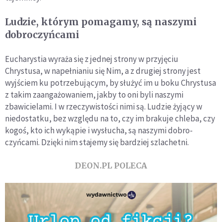
Ludzie, którym pomagamy, są naszymi
dobroczyńcami
Eucharystia wyraża się z jednej strony w przyjęciu
Chrystusa, w na­pełnianiu się Nim, a z drugiej strony jest
wyjściem ku potrzebu­jącym, by służyć im u boku Chrystusa
z takim zaangażowaniem, jakby to oni byli naszymi
zbawicielami. I w rzeczywistości nimi są. Ludzie żyjący w
niedostatku, bez względu na to, czy im brakuje chleba, czy
kogoś, kto ich wykąpie i wysłucha, są naszymi dobro­
czyńcami. Dzięki nim stajemy się bardziej szlachetni.
DEON.PL POLECA