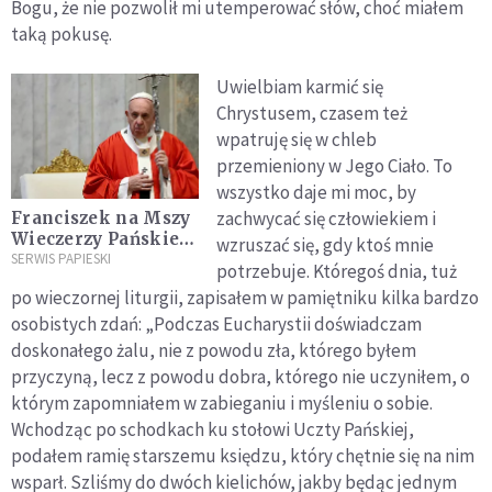
Bogu, że nie pozwolił mi utemperować słów, choć miałem
taką pokusę.
Uwielbiam karmić się
Chrystusem, czasem też
wpatruję się w chleb
przemieniony w Jego Ciało. To
wszystko daje mi moc, by
zachwycać się człowiekiem i
Franciszek na Mszy
Wieczerzy Pańskiej:
wzruszać się, gdy ktoś mnie
Eucharystia i służba
SERWIS PAPIESKI
potrze­buje. Któregoś dnia, tuż
warunkiem wejścia
po wieczornej liturgii, zapisałem w pa­miętniku kilka bardzo
do królestwa
osobistych zdań: „Podczas Eucharystii do­świadczam
Bożego
doskonałego żalu, nie z powodu zła, którego byłem
przyczyną, lecz z powodu dobra, którego nie uczyniłem, o
któ­rym zapomniałem w zabieganiu i myśleniu o sobie.
Wchodząc po schodkach ku stołowi Uczty Pańskiej,
podałem ramię starszemu księdzu, który chętnie się na nim
wsparł. Szliśmy do dwóch kieli­chów, jakby będąc jednym