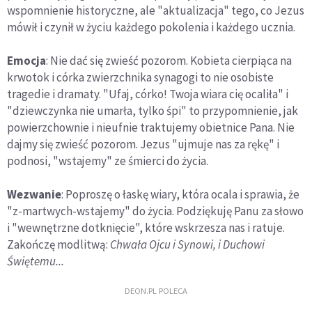
wspomnienie historyczne, ale "aktualizacja" tego, co Jezus
mówił i czynił w życiu każdego pokolenia i każdego ucznia.
Emocja
: Nie dać się zwieść pozorom. Kobieta cierpiąca na
krwotok i córka zwierzchnika synagogi to nie osobiste
tragedie i dramaty. "Ufaj, córko! Twoja wiara cię ocaliła" i
"dziewczynka nie umarła, tylko śpi" to przypomnienie, jak
powierzchownie i nieufnie traktujemy obietnice Pana. Nie
dajmy się zwieść pozorom. Jezus "ujmuje nas za rękę" i
podnosi, "wstajemy" ze śmierci do życia.
Wezwanie
: Poproszę o łaskę wiary, która ocala i sprawia, że
"z-martwych-wstajemy" do życia. Podziękuję Panu za słowo
i "wewnętrzne dotknięcie", które wskrzesza nas i ratuje.
Zakończę modlitwą:
Chwała Ojcu i Synowi, i Duchowi
Świętemu...
DEON.PL POLECA