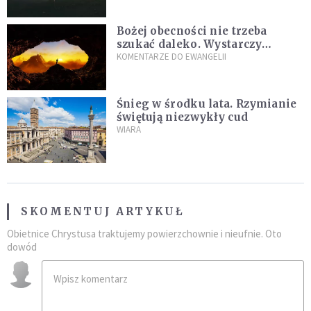
Bożej obecności nie trzeba
szukać daleko. Wystarczy
nauczyć się słuchać
KOMENTARZE DO EWANGELII
Śnieg w środku lata. Rzymianie
świętują niezwykły cud
WIARA
SKOMENTUJ ARTYKUŁ
Obietnice Chrystusa traktujemy powierzchownie i nieufnie. Oto
dowód