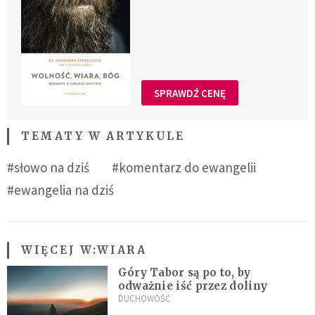
SPRAWDŹ CENĘ
TEMATY W ARTYKULE
#słowo na dziś
#komentarz do ewangelii
#ewangelia na dziś
WIĘCEJ W:
WIARA
Góry Tabor są po to, by
odważnie iść przez doliny
DUCHOWOŚĆ