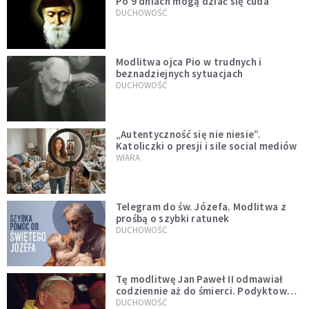
Po 9 dniach mogą dziać się cuda
DUCHOWOŚĆ
Modlitwa ojca Pio w trudnych i
beznadziejnych sytuacjach
DUCHOWOŚĆ
„Autentyczność się nie niesie”.
Katoliczki o presji i sile social mediów
WIARA
Telegram do św. Józefa. Modlitwa z
prośbą o szybki ratunek
DUCHOWOŚĆ
Tę modlitwę Jan Paweł II odmawiał
codziennie aż do śmierci. Podyktował
mu ją ojciec
DUCHOWOŚĆ