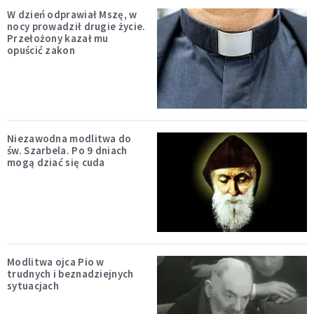
W dzień odprawiał Mszę, w
nocy prowadził drugie życie.
Przełożony kazał mu
opuścić zakon
Niezawodna modlitwa do
św. Szarbela. Po 9 dniach
mogą dziać się cuda
Modlitwa ojca Pio w
trudnych i beznadziejnych
sytuacjach