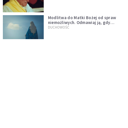
Modlitwa do Matki Bożej od spraw
niemożliwych. Odmawiaj ją, gdy
wszystko idzie źle
DUCHOWOŚĆ
Kościół wobec UFO. Wiara nie wyklucza
życia pozaziemskiego
KOŚCIÓŁ