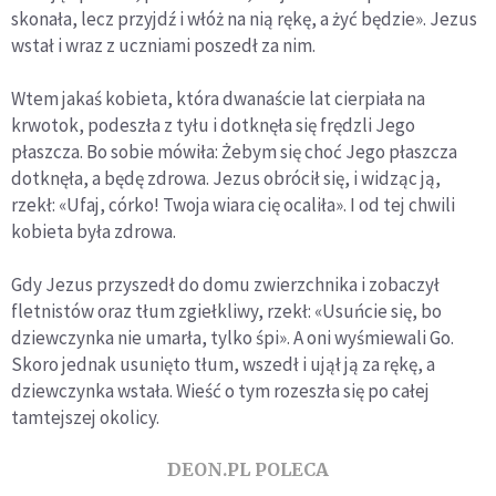
skonała, lecz przyjdź i włóż na nią rękę, a żyć będzie». Jezus
wstał i wraz z uczniami poszedł za nim.
Wtem jakaś kobieta, która dwanaście lat cierpiała na
krwotok, podeszła z tyłu i dotknęła się frędzli Jego
płaszcza. Bo sobie mówiła: Żebym się choć Jego płaszcza
dotknęła, a będę zdrowa. Jezus obrócił się, i widząc ją,
rzekł: «Ufaj, córko! Twoja wiara cię ocaliła». I od tej chwili
kobieta była zdrowa.
Gdy Jezus przyszedł do domu zwierzchnika i zobaczył
fletnistów oraz tłum zgiełkliwy, rzekł: «Usuńcie się, bo
dziewczynka nie umarła, tylko śpi». A oni wyśmiewali Go.
Skoro jednak usunięto tłum, wszedł i ujął ją za rękę, a
dziewczynka wstała. Wieść o tym rozeszła się po całej
tamtejszej okolicy.
DEON.PL POLECA