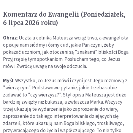
Komentarz do Ewangelii (Poniedziałek,
6 lipca 2026 roku)
Obraz
: Uczta u celnika Mateusza wciąż trwa, a ewangelista
opisuje nam siódmy i ósmy cud, jakie Pan czyni, żeby
pokazać uczniom, jak otoczeni są "znakami" bliskości Boga.
Przyjrzę się tym spotkaniom. Posłucham tego, co Jezus
mówi. Zwrócę uwagę na swoje odczucia.
Myśl
: Wszystko, co Jezus mówi i czyni jest Jego rozmową z
"wierzącym". Podstawowe pytanie, jakie trzeba sobie
zadawać to "czy wierzysz?". Styl opisu Mateusza jest dużo
bardziej zwięzły niż Łukasza, a zwłaszcza Marka. Wszyscy
trzej ukazują te wydarzenia jako zaproszenie do wiary,
zaproszenie do takiego interpretowania dziejących się
zdarzeń, które ukazują nam Boga bliskiego, troskliwego,
przywracającego do życia i współczującego. To nie tylko