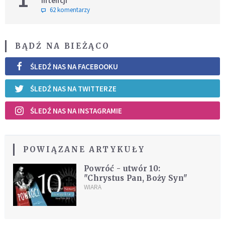
intencji
62 komentarzy
BĄDŹ NA BIEŻĄCO
ŚLEDŹ NAS NA FACEBOOKU
ŚLEDŹ NAS NA TWITTERZE
ŚLEDŹ NAS NA INSTAGRAMIE
POWIĄZANE ARTYKUŁY
Powróć - utwór 10:
"Chrystus Pan, Boży Syn"
WIARA