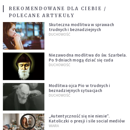
REKOMENDOWANE DLA CIEBIE /
POLECANE ARTYKUŁY
Skuteczna modlitwa w sprawach
trudnych i beznadziejnych
DUCHOWOŚĆ
Niezawodna modlitwa do św. Szarbela.
Po 9 dniach mogą dziać się cuda
DUCHOWOŚĆ
Modlitwa ojca Pio w trudnych i
beznadziejnych sytuacjach
DUCHOWOŚĆ
„Autentyczność się nie niesie”.
Katoliczki o presji i sile social mediów
WIARA