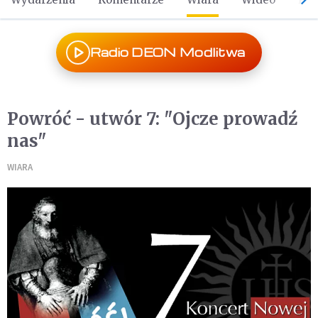
Radio DEON Modlitwa
Powróć - utwór 7: "Ojcze prowadź
nas"
WIARA