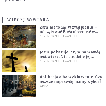
WIĘCEJ W:
WIARA
Zamiast tonąć w zwątpieniu –
odczytywać Bożą obecność w
burzach codziennego życia
KOMENTARZE DO EWANGELII
Jezus pokazuje, czym naprawdę
jest wiara. Nie chodzi o jej
wielkość
KOMENTARZE DO EWANGELII
Aplikacja albo wykluczenie. Czy
jeszcze naprawdę mamy wybór?
WIARA