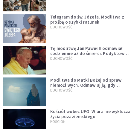
Telegram do św. Józefa. Modlitwa z
prośbą o szybki ratunek
DUCHOWOŚĆ
Tę modlitwę Jan Paweł II odmawiał
codziennie aż do śmierci. Podyktował
mu ją ojciec
DUCHOWOŚĆ
Modlitwa do Matki Bożej od spraw
niemożliwych. Odmawiaj ją, gdy
wszystko idzie źle
DUCHOWOŚĆ
Kościół wobec UFO. Wiara nie wyklucza
życia pozaziemskiego
KOŚCIÓŁ