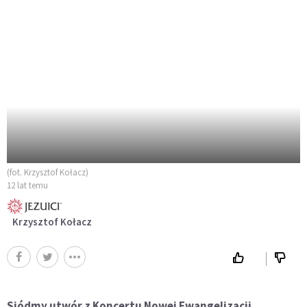
(fot. Krzysztof Kołacz)
12 lat temu
Krzysztof Kołacz
Siódmy utwór z Koncertu Nowej Ewangelizacji