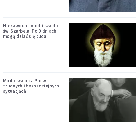
Niezawodna modlitwa do
św. Szarbela. Po 9 dniach
mogą dziać się cuda
Modlitwa ojca Pio w
trudnych i beznadziejnych
sytuacjach