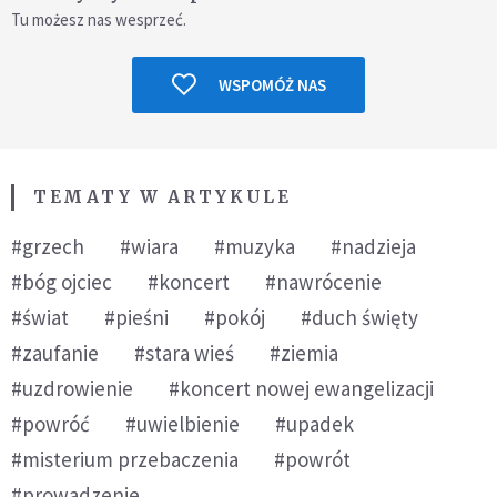
Tu możesz nas wesprzeć.
WSPOMÓŻ NAS
TEMATY W ARTYKULE
#grzech
#wiara
#muzyka
#nadzieja
#bóg ojciec
#koncert
#nawrócenie
#świat
#pieśni
#pokój
#duch święty
#zaufanie
#stara wieś
#ziemia
#uzdrowienie
#koncert nowej ewangelizacji
#powróć
#uwielbienie
#upadek
#misterium przebaczenia
#powrót
#prowadzenie