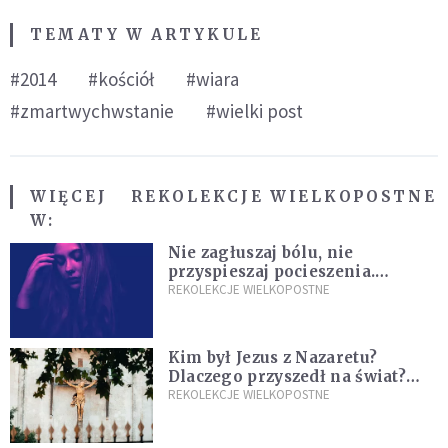
TEMATY W ARTYKULE
#2014
#kościół
#wiara
#zmartwychwstanie
#wielki post
WIĘCEJ
REKOLEKCJE WIELKOPOSTNE
W:
Nie zagłuszaj bólu, nie
przyspieszaj pocieszenia.
Przyjmij ciszę zamiast rzucać się
REKOLEKCJE WIELKOPOSTNE
w działanie [Siedem Boleści]
Kim był Jezus z Nazaretu?
Dlaczego przyszedł na świat?
I dlaczego umarł?
REKOLEKCJE WIELKOPOSTNE