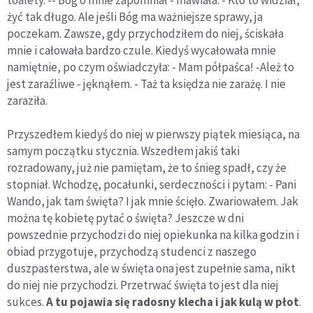
toalety. -- Bóg o mnie zapomniał - mawiała. - Kto to widział,
żyć tak długo. Ale jeśli Bóg ma ważniejsze sprawy, ja
poczekam. Zawsze, gdy przychodziłem do niej, ściskała
mnie i całowała bardzo czule. Kiedyś wycałowała mnie
namiętnie, po czym oświadczyła: - Mam półpaśca! -Ależ to
jest zaraźliwe - jęknąłem. - Taż ta księdza nie zarażę. I nie
zaraziła.
Przyszedłem kiedyś do niej w pierwszy piątek miesiąca, na
samym początku stycznia. Wszedłem jakiś taki
rozradowany, już nie pamiętam, że to śnieg spadł, czy że
stopniał. Wchodzę, pocałunki, serdeczności i pytam: - Pani
Wando, jak tam święta? I jak mnie ścięło. Zwariowałem. Jak
można tę kobietę pytać o święta? Jeszcze w dni
powszednie przychodzi do niej opiekunka na kilka godzin i
obiad przygotuje, przychodzą studenci z naszego
duszpasterstwa, ale w święta ona jest zupełnie sama, nikt
do niej nie przychodzi. Przetrwać święta to jest dla niej
sukces.
A tu pojawia się radosny klecha i jak kulą w płot
.