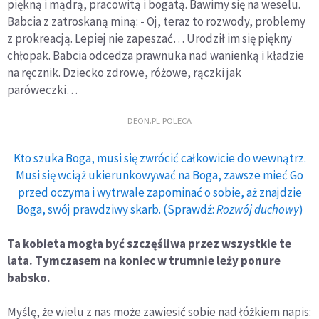
piękną i mądrą, pracowitą i bogatą. Bawimy się na weselu.
Babcia z zatroskaną miną: - Oj, teraz to rozwody, problemy
z prokreacją. Lepiej nie zapeszać… Urodził im się piękny
chłopak. Babcia odcedza prawnuka nad wanienką i kładzie
na ręcznik. Dziecko zdrowe, różowe, rączki jak
paróweczki…
DEON.PL POLECA
Kto szuka Boga, musi się zwrócić całkowicie do wewnątrz.
Musi się wciąż ukierunkowywać na Boga, zawsze mieć Go
przed oczyma i wytrwale zapominać o sobie, aż znajdzie
Boga, swój prawdziwy skarb. (Sprawdź:
Rozwój duchowy
)
Ta kobieta mogła być szczęśliwa przez wszystkie te
lata. Tymczasem na koniec w trumnie leży ponure
babsko.
Myślę, że wielu z nas może zawiesić sobie nad łóżkiem napis: