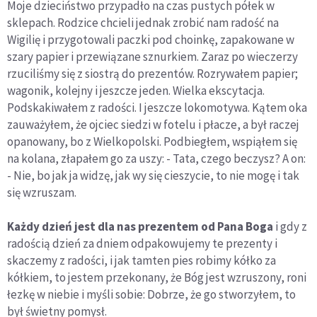
Moje dzieciństwo przypadło na czas pustych półek w
sklepach. Rodzice chcieli jednak zrobić nam radość na
Wigilię i przygotowali paczki pod choinkę, zapakowane w
szary papier i przewiązane sznurkiem. Zaraz po wieczerzy
rzuciliśmy się z siostrą do prezentów. Rozrywałem papier;
wagonik, kolejny i jeszcze jeden. Wielka ekscytacja.
Podskakiwałem z radości. I jeszcze lokomotywa. Kątem oka
zauważyłem, że ojciec siedzi w fotelu i płacze, a był raczej
opanowany, bo z Wielkopolski. Podbiegłem, wspiąłem się
na kolana, złapałem go za uszy: - Tata, czego beczysz? A on:
- Nie, bo jak ja widzę, jak wy się cieszycie, to nie mogę i tak
się wzruszam.
Każdy dzień jest dla nas prezentem od Pana Boga
i gdy z
radością dzień za dniem odpakowujemy te prezenty i
skaczemy z radości, i jak tamten pies robimy kółko za
kółkiem, to jestem przekonany, że Bóg jest wzruszony, roni
łezkę w niebie i myśli sobie: Dobrze, że go stworzyłem, to
był świetny pomysł.