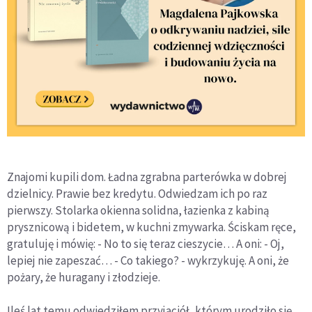
Znajomi kupili dom. Ładna zgrabna parterówka w dobrej
dzielnicy. Prawie bez kredytu. Odwiedzam ich po raz
pierwszy. Stolarka okienna solidna, łazienka z kabiną
prysznicową i bidetem, w kuchni zmywarka. Ściskam ręce,
gratuluję i mówię: - No to się teraz cieszycie… A oni: - Oj,
lepiej nie zapeszać… - Co takiego? - wykrzykuję. A oni, że
pożary, że huragany i złodzieje.
Ileś lat temu odwiedziłem przyjaciół, którym urodziło się