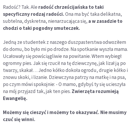
Radość? Tak. Ale
radość chrześcijańska to taki
specyficzny rodzaj radości.
Ona ma być taka delikatna,
subtelna, dyskretna, nienarzucająca się,
a w zasadzie to
chodzi o taki pogodny smuteczek.
Jedną ze studentek z naszego duszpasterstwa odwoziłem
do domu, bo było mi po drodze. Na spotkanie wyszła mama.
Ucałowały się powściągliwie na powitanie. Wtem wybiegł
ogromny pies. Jak się rzucił na tę dziewczynę, jak lizał ją po
twarzy, skakał… Jedno kółko dokoła ogrodu, drugie kółko i
znowu skoki, i lizanie. Dziewczyna patrzy na matkę i na psa,
po czym mówi spokojnie: - O mamo, gdybyś ty się ucieszyła
na mój przyjazd tak, jak ten pies.
Zwierzęta rozumieją
Ewangelię.
Możemy się cieszyć i możemy to okazywać. Nie musimy
czuć się winni.