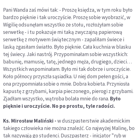
Pani Wanda zaś mówi tak: - Proszę księdza, w tym roku było
bardzo pięknie i tak uroczyście. Proszę sobie wyobrazić, w
Wigilię odsunęłam wszystko ze stołu, rozłożyłam sobie
serwetkę - i tu pokazuje mi taką zwyczajną papierową
serwetkę z motywem świątecznym - zapaliłam świece i
laską zgasiłam światło. Było pięknie. Cała kuchnia w blasku
tej świecy. Jaki nastrój. Przypominałam sobie wszystkich:
babunię, mamusię, tatę, jednego męża, drugiego, dzieci…
Wszystkich wspominałam. Było mi tak dobrze i uroczyście.
Koło północy przyszła sąsiadka. U niej dom pełen gości, a
ona przypomniała sobie o mnie. Dobra kobieta. Przyniosła
kapustę z grzybami, karpia pieczonego, pierogi z grzybami.
Zjadłam wszystko, wątroba bolała mnie do rana.
Było
pięknie i uroczyście. No po prostu, tyle radości.
Ks. Mirosław Maliński -
w duszpasterstwie akademickim
takiego człowieka nie można znaleźć. Co najwyżej Malinę, bo
tak nazywają go studenci. Duszpasterz - inicjator "ryb w