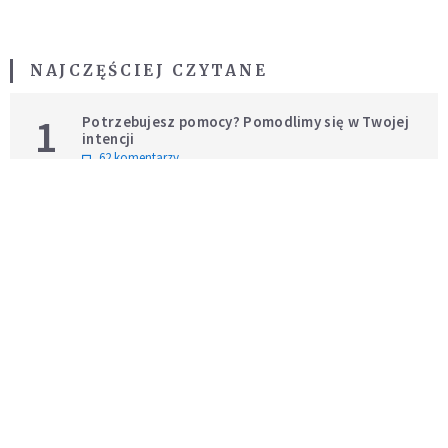
NAJCZĘŚCIEJ CZYTANE
1
Potrzebujesz pomocy? Pomodlimy się w Twojej
intencji
62 komentarzy
BĄDŹ NA BIEŻĄCO
ŚLEDŹ NAS NA FACEBOOKU
ŚLEDŹ NAS NA TWITTERZE
ŚLEDŹ NAS NA INSTAGRAMIE
POWIĄZANE ARTYKUŁY