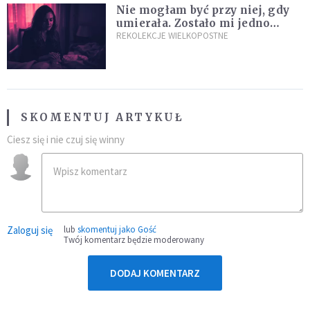
Nie mogłam być przy niej, gdy
umierała. Zostało mi jedno
wspomnienie [Siedem Boleści]
REKOLEKCJE WIELKOPOSTNE
SKOMENTUJ ARTYKUŁ
Ciesz się i nie czuj się winny
Zaloguj się
lub
skomentuj jako Gość
Twój komentarz będzie moderowany
DODAJ KOMENTARZ