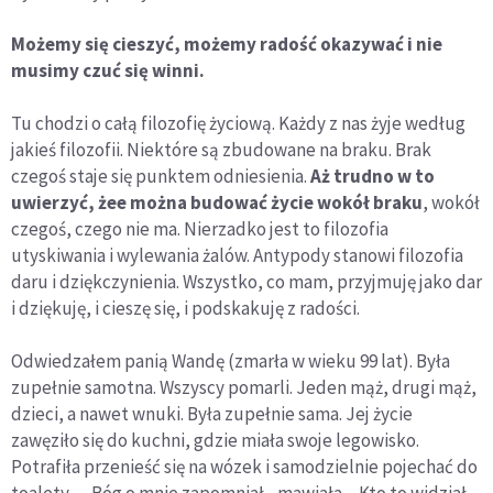
Możemy się cieszyć, możemy radość okazywać i nie
musimy czuć się winni.
Tu chodzi o całą filozofię życiową. Każdy z nas żyje według
jakieś filozofii. Niektóre są zbudowane na braku. Brak
czegoś staje się punktem odniesienia.
Aż trudno w to
uwierzyć, żee można budować życie wokół braku
, wokół
czegoś, czego nie ma. Nierzadko jest to filozofia
utyskiwania i wylewania żalów. Antypody stanowi filozofia
daru i dziękczynienia. Wszystko, co mam, przyjmuję jako dar
i dziękuję, i cieszę się, i podskakuję z radości.
Odwiedzałem panią Wandę (zmarła w wieku 99 lat). Była
zupełnie samotna. Wszyscy pomarli. Jeden mąż, drugi mąż,
dzieci, a nawet wnuki. Była zupełnie sama. Jej życie
zawęziło się do kuchni, gdzie miała swoje legowisko.
Potrafiła przenieść się na wózek i samodzielnie pojechać do