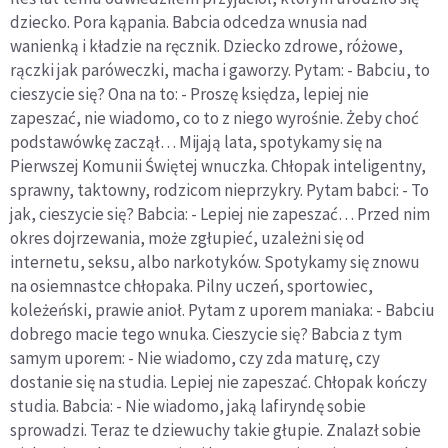
dziecko. Pora kąpania. Babcia odcedza wnusia nad
wanienką i kładzie na ręcznik. Dziecko zdrowe, różowe,
rączki jak paróweczki, macha i gaworzy. Pytam: - Babciu, to
cieszycie się? Ona na to: - Proszę księdza, lepiej nie
zapeszać, nie wiadomo, co to z niego wyrośnie. Żeby choć
podstawówkę zaczął… Mijają lata, spotykamy się na
Pierwszej Komunii Świętej wnuczka. Chłopak inteligentny,
sprawny, taktowny, rodzicom nieprzykry. Pytam babci: - To
jak, cieszycie się? Babcia: - Lepiej nie zapeszać… Przed nim
okres dojrzewania, może zgłupieć, uzależni się od
internetu, seksu, albo narkotyków. Spotykamy się znowu
na osiemnastce chłopaka. Pilny uczeń, sportowiec,
koleżeński, prawie anioł. Pytam z uporem maniaka: - Babciu
dobrego macie tego wnuka. Cieszycie się? Babcia z tym
samym uporem: - Nie wiadomo, czy zda maturę, czy
dostanie się na studia. Lepiej nie zapeszać. Chłopak kończy
studia. Babcia: - Nie wiadomo, jaką lafiryndę sobie
sprowadzi. Teraz te dziewuchy takie głupie. Znalazł sobie