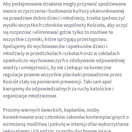
Aby podejmowane działania mogły przynieść spodziewane
owoce oczyszczenia i budowania kultury ukierunkowanej
na prawdziwe dobro dzieci i młodzieży, trzeba zjednoczyć
wysiłki wszystkich członków wspólnoty Kościoła, aby uczyć
się rozpoznać i eliminować gdzie tylko to możliwe te
wszystkie czynniki, które sprzyjają przestępstwu.
Apelujemy do wychowawców i opiekunów dzieci i
młodzieży w przedszkolach i szkołach oraz w zakładach
opiekuńczo-wychowawczych o zdobywanie odpowiedniej
wiedzy i umiejętności, by nie czekając na konieczne
regulacje prawne wszystkie placówki prowadzone przez
Kościół stały się pionierami prewencji. Taki sam apel
kierujemy do odpowiedzialnych za ruchy katolickie i
organizacje młodzieżowe.
Prosimy wiernych świeckich, kapłanów, osoby
konsekrowane oraz członków zakonów kontemplacyjnych o
wzmożoną modlitwę i pokutę w intencji ofiar wykorzystania
seksualnego i ich rodzin; za osoby duchowne żyjące