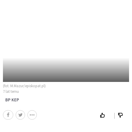
(fot. M.Mazur/episkopat.pl)
7 lat temu
BP KEP