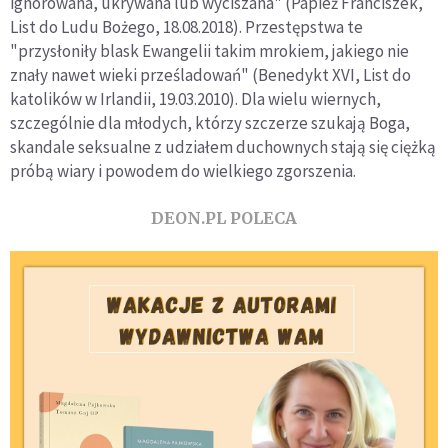
ignorowana, ukrywana lub wyciszana" (Papież Franciszek,
List do Ludu Bożego, 18.08.2018). Przestępstwa te
"przysłoniły blask Ewangelii takim mrokiem, jakiego nie
znały nawet wieki prześladowań" (Benedykt XVI, List do
katolików w Irlandii, 19.03.2010). Dla wielu wiernych,
szczególnie dla młodych, którzy szczerze szukają Boga,
skandale seksualne z udziałem duchownych stają się ciężką
próbą wiary i powodem do wielkiego zgorszenia.
DEON.PL POLECA