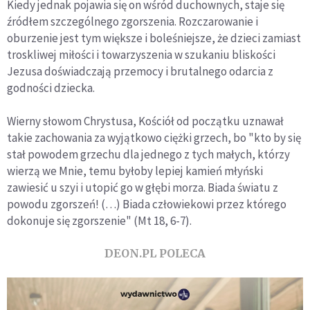
Kiedy jednak pojawia się on wśród duchownych, staje się
źródłem szczególnego zgorszenia. Rozczarowanie i
oburzenie jest tym większe i boleśniejsze, że dzieci zamiast
troskliwej miłości i towarzyszenia w szukaniu bliskości
Jezusa doświadczają przemocy i brutalnego odarcia z
godności dziecka.
Wierny słowom Chrystusa, Kościół od początku uznawał
takie zachowania za wyjątkowo ciężki grzech, bo "kto by się
stał powodem grzechu dla jednego z tych małych, którzy
wierzą we Mnie, temu byłoby lepiej kamień młyński
zawiesić u szyi i utopić go w głębi morza. Biada światu z
powodu zgorszeń! (…) Biada człowiekowi przez którego
dokonuje się zgorszenie" (Mt 18, 6-7).
DEON.PL POLECA