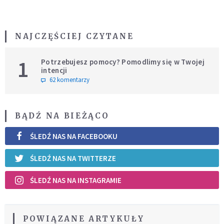
NAJCZĘŚCIEJ CZYTANE
1
Potrzebujesz pomocy? Pomodlimy się w Twojej
intencji
62 komentarzy
BĄDŹ NA BIEŻĄCO
ŚLEDŹ NAS NA FACEBOOKU
ŚLEDŹ NAS NA TWITTERZE
ŚLEDŹ NAS NA INSTAGRAMIE
POWIĄZANE ARTYKUŁY