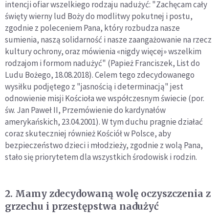
intencji ofiar wszelkiego rodzaju nadużyć: "Zachęcam cały
święty wierny lud Boży do modlitwy pokutnej i postu,
zgodnie z poleceniem Pana, który rozbudza nasze
sumienia, naszą solidarność i nasze zaangażowanie na rzecz
kultury ochrony, oraz mówienia «nigdy więcej» wszelkim
rodzajom i formom nadużyć" (Papież Franciszek, List do
Ludu Bożego, 18.08.2018). Celem tego zdecydowanego
wysiłku podjętego z "jasnością i determinacją" jest
odnowienie misji Kościoła we współczesnym świecie (por.
św. Jan Paweł II, Przemówienie do kardynałów
amerykańskich, 23.04.2001). W tym duchu pragnie działać
coraz skuteczniej również Kościół w Polsce, aby
bezpieczeństwo dzieci i młodzieży, zgodnie z wolą Pana,
stało się priorytetem dla wszystkich środowisk i rodzin.
2. Mamy zdecydowaną wolę oczyszczenia z
grzechu i przestępstwa nadużyć