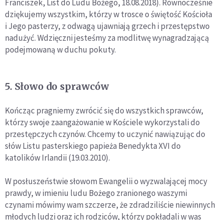
Franciszek, List do Ludu Bożego, 18.08.2018). Równocześnie
dziękujemy wszystkim, którzy w trosce o świętość Kościoła
i Jego pasterzy, z odwagą ujawniają grzech i przestępstwo
nadużyć. Wdzięczni jesteśmy za modlitwę wynagradzającą
podejmowaną w duchu pokuty.
5. Słowo do sprawców
Kończąc pragniemy zwrócić się do wszystkich sprawców,
którzy swoje zaangażowanie w Kościele wykorzystali do
przestępczych czynów. Chcemy to uczynić nawiązując do
słów Listu pasterskiego papieża Benedykta XVI do
katolików Irlandii (19.03.2010).
W posłuszeństwie słowom Ewangelii o wyzwalającej mocy
prawdy, w imieniu ludu Bożego zranionego waszymi
czynami mówimy wam szczerze, że zdradziliście niewinnych
młodych ludzi oraz ich rodziców, którzy pokładali w was