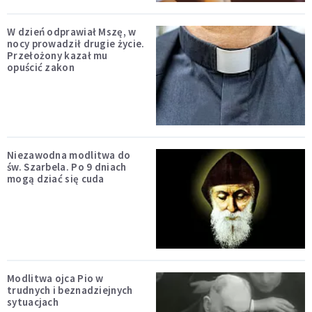
W dzień odprawiał Mszę, w
nocy prowadził drugie życie.
Przełożony kazał mu
opuścić zakon
Niezawodna modlitwa do
św. Szarbela. Po 9 dniach
mogą dziać się cuda
Modlitwa ojca Pio w
trudnych i beznadziejnych
sytuacjach