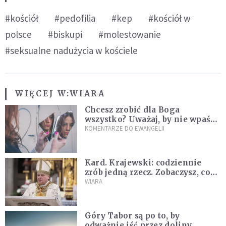
#kościół
#pedofilia
#kep
#kościół w
polsce
#biskupi
#molestowanie
#seksualne nadużycia w kościele
WIĘCEJ W:
WIARA
Chcesz zrobić dla Boga
wszystko? Uważaj, by nie wpaść
w groźną pułapkę
KOMENTARZE DO EWANGELII
Kard. Krajewski: codziennie
zrób jedną rzecz. Zobaczysz, co
stanie się z twoim życiem
WIARA
Góry Tabor są po to, by
odważnie iść przez doliny