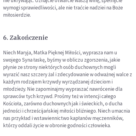
nie ukrywając. Uznajcie otwarcie waszą winę, spełnijcie
wymogi sprawiedliwości, ale nie traćcie nadziei na Boże
miłosierdzie.
6. Zakończenie
Niech Maryja, Matka Pięknej Miłości, wyprasza nam u
swojego Syna łaskę, byśmy w obliczu zgorszenia, jakie
płynie ze strony niektórych osób duchownych mogli
wyrazić nasz szczery żal i zdecydowanie w odważnej walce z
każdym rodzajem krzywdy wyrządzanej dzieciom i
młodzieży. Nie zapominajmy wypraszać nawrócenie dla
sprawców tych krzywd. Prośmy też w intencji całego
Kościoła, zarówno duchownych jak i świeckich, o ducha
jedności i chrześcijańskiej miłości bliźniego. Niech umacnia
nas przykład i wstawiennictwo kapłanów męczenników,
którzy oddali życie w obronie godności człowieka.