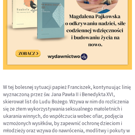
W tej bolesnej sytuacji papież Franciszek, kontynuując linię
wyznaczoną przez św. Jana Pawła II i Benedykta XVI,
skierował list do Ludu Bożego. Wzywa w nim do rozliczenia
się ze złem wykorzystywania seksualnego małoletnich i
ukarania winnych, do współczucia wobec ofiar, podjęcia
wzmożonych wysiłków, by zapewnić ochronę dzieciom i
młodzieży oraz wzywa do nawrócenia, modlitwy i pokuty w