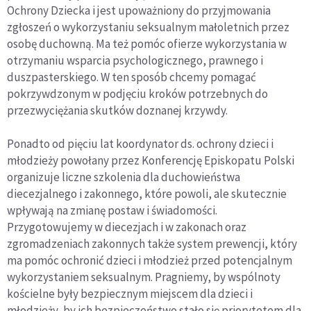
Ochrony Dziecka i jest upoważniony do przyjmowania
zgłoszeń o wykorzystaniu seksualnym małoletnich przez
osobę duchowną. Ma też pomóc ofierze wykorzystania w
otrzymaniu wsparcia psychologicznego, prawnego i
duszpasterskiego. W ten sposób chcemy pomagać
pokrzywdzonym w podjęciu kroków potrzebnych do
przezwyciężania skutków doznanej krzywdy.
Ponadto od pięciu lat koordynator ds. ochrony dzieci i
młodzieży powołany przez Konferencję Episkopatu Polski
organizuje liczne szkolenia dla duchowieństwa
diecezjalnego i zakonnego, które powoli, ale skutecznie
wpływają na zmianę postaw i świadomości.
Przygotowujemy w diecezjach i w zakonach oraz
zgromadzeniach zakonnych także system prewencji, który
ma pomóc ochronić dzieci i młodzież przed potencjalnym
wykorzystaniem seksualnym. Pragniemy, by wspólnoty
kościelne były bezpiecznym miejscem dla dzieci i
młodzieży, by ich bezpieczeństwo stało się priorytetem dla