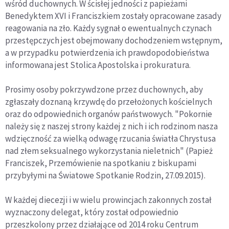
wśród duchownych. W ścisłej jedności z papieżami
Benedyktem XVI i Franciszkiem zostały opracowane zasady
reagowania na zło. Każdy sygnał o ewentualnych czynach
przestępczych jest obejmowany dochodzeniem wstępnym,
a w przypadku potwierdzenia ich prawdopodobieństwa
informowana jest Stolica Apostolska i prokuratura.
Prosimy osoby pokrzywdzone przez duchownych, aby
zgłaszały doznaną krzywdę do przełożonych kościelnych
oraz do odpowiednich organów państwowych. "Pokornie
należy się z naszej strony każdej z nich i ich rodzinom nasza
wdzięczność za wielką odwagę rzucania światła Chrystusa
nad złem seksualnego wykorzystania nieletnich" (Papież
Franciszek, Przemówienie na spotkaniu z biskupami
przybyłymi na Światowe Spotkanie Rodzin, 27.09.2015).
W każdej diecezji i w wielu prowincjach zakonnych został
wyznaczony delegat, który został odpowiednio
przeszkolony przez działające od 2014 roku Centrum