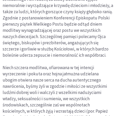
niemoralnie i wyrządzające krzywdę dzieciom i młodzieży, a
także za ludzi, których gorszące czyny księży głęboko ranią.
Zgodnie z postanowieniem Konferencji Episkopatu Polski
pierwszy piątek Wielkiego Postu będzie odtąd dniem
modlitwy wynagradzającej oraz postu we wszystkich
naszych diecezjach. Szczególnej pamięci polecamy Ojca
świętego, biskupów i prezbiterów, angażujących się
szczerze i gorliwie w służbę Kościołowi, w których bardzo
boleśnie uderza zepsucie i niemoralność ich współbraci.
Niech szczera modlitwa, ofiarowana w tej intencji
wyrzeczenie i pokuta oraz hojna jałmużna udzielana
ubogim otwiera nasze serca na ducha autentycznego
nawrócenia, byśmy żyli w zgodzie i miłości ze wszystkimi
ludźmi dobrej woli i walczyli z wszelkimi nadużyciami
władzy, seksualności i sumienia, we wszystkich
środowiskach, szczególnie zaś we wspólnotach
kościelnych, w których żyją i wzrastają dzieci (por. Papież