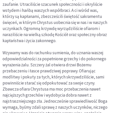
zaufanie. Utraciliście szacunek społeczności i okryliście
wstydem i hańbą waszych współbraci. A ci wśród was,
którzy są kapłanami, zbezcześcili świętość sakramentu
święceń, w którym Chrystus uobecnia się w nas i w naszych
uczynkach. Ogromną krzywdę wyrządziliście ofiarom i
naraziliście na wielką szkodę Kościół oraz społeczny obraz
kapłaństwa i życia zakonnego.
Wzywamy was do rachunku sumienia, do uznania waszej
odpowiedzialności za popełnione grzechy i do pokornego
wyrażenia żalu. Szczery żal otwiera drzwi Bożemu
przebaczeniu i łasce prawdziwej poprawy. Ofiarując
modlitwy i pokuty za tych, których skrzywdziliście, sami
powinniście starać się odpokutować za swoje czyny.
Zbawcza ofiara Chrystusa ma moc przebaczenia nawet
najcięższych grzechów i wydobycia dobra nawet z
najstraszniejszego zła. Jednocześnie sprawiedliwość Boga
wymaga, byśmy zdali sprawę z naszych uczynków, niczego