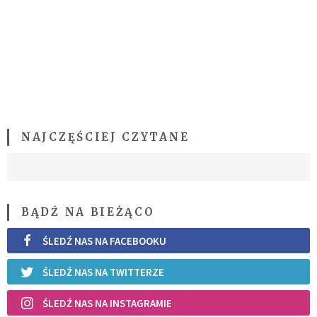
NAJCZĘŚCIEJ CZYTANE
BĄDŹ NA BIEŻĄCO
ŚLEDŹ NAS NA FACEBOOKU
ŚLEDŹ NAS NA TWITTERZE
ŚLEDŹ NAS NA INSTAGRAMIE