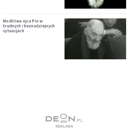
Modlitwa ojca Pio w
trudnych i beznadziejnych
sytuacjach