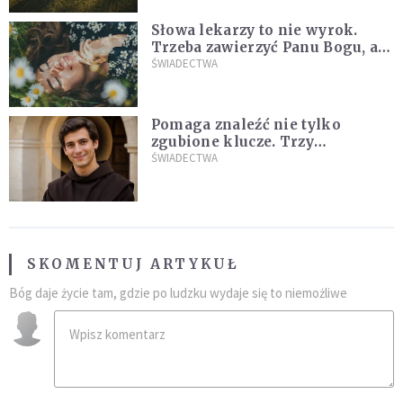
Słowa lekarzy to nie wyrok.
Trzeba zawierzyć Panu Bogu, a
On wszystkim się zajmie
ŚWIADECTWA
[ŚWIADECTWO]
Pomaga znaleźć nie tylko
zgubione klucze. Trzy
niezwykłe świadectwa o
ŚWIADECTWA
wstawiennictwie świętego
Antoniego
SKOMENTUJ ARTYKUŁ
Bóg daje życie tam, gdzie po ludzku wydaje się to niemożliwe