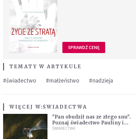
SPRAWDŹ CENĘ
TEMATY W ARTYKULE
#świadectwo
#małżeństwo
#nadzieja
WIĘCEJ W:
ŚWIADECTWA
"Pan obudził nas ze złego snu".
Poznaj świadectwo Pauliny i
Marcina, którzy są razem dzięki
ŚWIADECTWA
łasce Jezusa