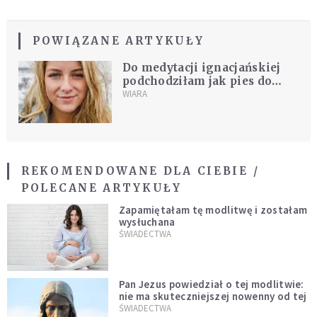
POWIĄZANE ARTYKUŁY
Do medytacji ignacjańskiej
podchodziłam jak pies do
jeża. Nie sądziłam, że może
WIARA
tyle zmienić
REKOMENDOWANE DLA CIEBIE /
POLECANE ARTYKUŁY
Zapamiętałam tę modlitwę i zostałam
wysłuchana
ŚWIADECTWA
Pan Jezus powiedział o tej modlitwie:
nie ma skuteczniejszej nowenny od tej
ŚWIADECTWA