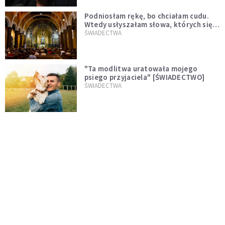
Podniosłam rękę, bo chciałam cudu.
Wtedy usłyszałam słowa, których się
nie spodziewałam
ŚWIADECTWA
"Ta modlitwa uratowała mojego
psiego przyjaciela" [ŚWIADECTWO]
ŚWIADECTWA