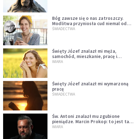
Bóg zawsze się o nas zatroszczy.
Modlitwa przyniosła cud niemal od
razu
ŚWIADECTWA
Święty Józef znalazł mi męża,
samochód, mieszkanie, pracę i
uratował z bardzo trudnej sytuacji
WIARA
Święty Józef znalazł mi wymarzoną
pracę
ŚWIADECTWA
Św. Antoni znalazł mu zgubione
pieniądze. Marcin Prokop: to jest ta
wielka tajemnica wiary
WIARA