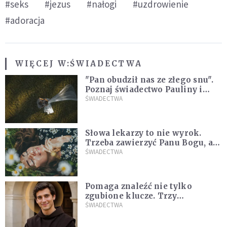
#seks
#jezus
#nałogi
#uzdrowienie
#adoracja
WIĘCEJ W:
ŚWIADECTWA
"Pan obudził nas ze złego snu".
Poznaj świadectwo Pauliny i
Marcina, którzy są razem dzięki
ŚWIADECTWA
łasce Jezusa
Słowa lekarzy to nie wyrok.
Trzeba zawierzyć Panu Bogu, a
On wszystkim się zajmie
ŚWIADECTWA
[ŚWIADECTWO]
Pomaga znaleźć nie tylko
zgubione klucze. Trzy
niezwykłe świadectwa o
ŚWIADECTWA
wstawiennictwie świętego
Antoniego