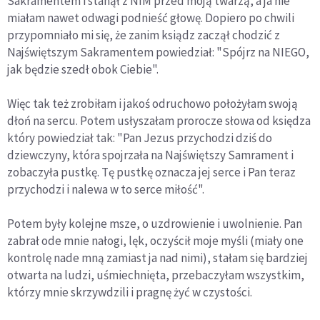
Sakramentem i stanął z NIM przed moją twarzą, a ja nie
miałam nawet odwagi podnieść głowę. Dopiero po chwili
przypomniało mi się, że zanim ksiądz zaczął chodzić z
Najświętszym Sakramentem powiedział: "Spójrz na NIEGO,
jak będzie szedł obok Ciebie".
Więc tak też zrobiłam i jakoś odruchowo położyłam swoją
dłoń na sercu. Potem usłyszałam prorocze słowa od księdza
który powiedział tak: "Pan Jezus przychodzi dziś do
dziewczyny, która spojrzała na Najświętszy Samrament i
zobaczyła pustkę. Tę pustkę oznacza jej serce i Pan teraz
przychodzi i nalewa w to serce miłość".
Potem były kolejne msze, o uzdrowienie i uwolnienie. Pan
zabrał ode mnie nałogi, lęk, oczyścił moje myśli (miały one
kontrolę nade mną zamiast ja nad nimi), stałam się bardziej
otwarta na ludzi, uśmiechnięta, przebaczyłam wszystkim,
którzy mnie skrzywdzili i pragnę żyć w czystości.