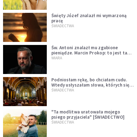
Święty Józef znalazł mi wymarzoną
pracę
ŚWIADECTWA
Św. Antoni znalazł mu zgubione
pieniądze. Marcin Prokop: to jest ta
wielka tajemnica wiary
WIARA
Podniosłam rękę, bo chciałam cudu.
Wtedy usłyszałam słowa, których się
nie spodziewałam
ŚWIADECTWA
"Ta modlitwa uratowała mojego
psiego przyjaciela" [ŚWIADECTWO]
ŚWIADECTWA