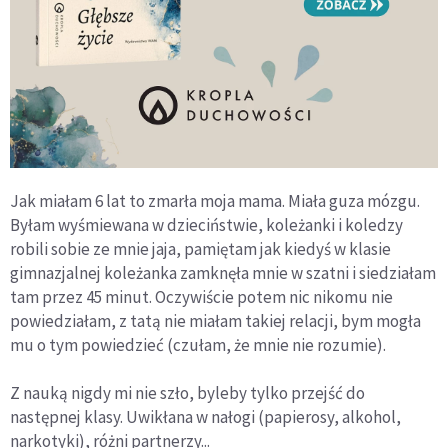
Jak miałam 6 lat to zmarła moja mama. Miała guza mózgu.
Byłam wyśmiewana w dzieciństwie, koleżanki i koledzy
robili sobie ze mnie jaja, pamiętam jak kiedyś w klasie
gimnazjalnej koleżanka zamknęła mnie w szatni i siedziałam
tam przez 45 minut. Oczywiście potem nic nikomu nie
powiedziałam, z tatą nie miałam takiej relacji, bym mogła
mu o tym powiedzieć (czułam, że mnie nie rozumie).
Z nauką nigdy mi nie szło, byleby tylko przejść do
następnej klasy. Uwikłana w nałogi (papierosy, alkohol,
narkotyki), różni partnerzy...