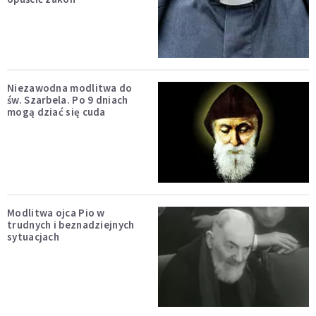
Niezawodna modlitwa do
św. Szarbela. Po 9 dniach
mogą dziać się cuda
Modlitwa ojca Pio w
trudnych i beznadziejnych
sytuacjach