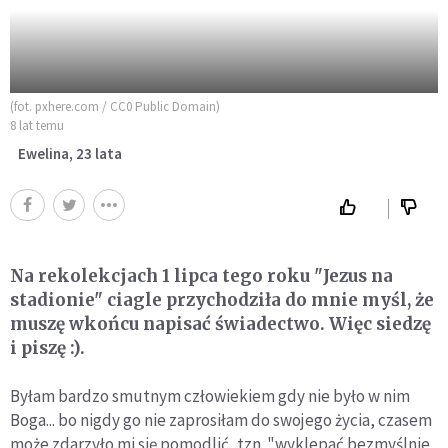
(fot. pxhere.com / CC0 Public Domain)
8 lat temu
Ewelina, 23 lata
Na rekolekcjach 1 lipca tego roku "Jezus na
stadionie" ciagle przychodziła do mnie myśl, że
muszę wkońcu napisać świadectwo. Więc siedzę
i piszę :).
Byłam bardzo smutnym człowiekiem gdy nie było w nim
Boga... bo nigdy go nie zaprosiłam do swojego życia, czasem
może zdarzyło mi się pomodlić, tzn. "wyklepać bezmyślnie