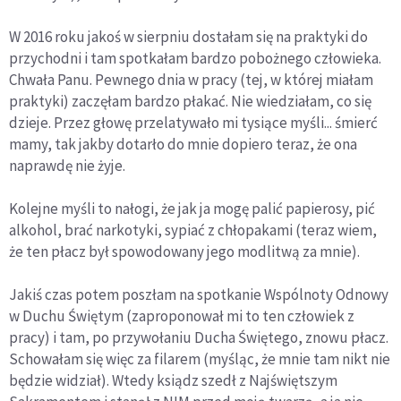
W 2016 roku jakoś w sierpniu dostałam się na praktyki do
przychodni i tam spotkałam bardzo pobożnego człowieka.
Chwała Panu. Pewnego dnia w pracy (tej, w której miałam
praktyki) zaczęłam bardzo płakać. Nie wiedziałam, co się
dzieje. Przez głowę przelatywało mi tysiące myśli... śmierć
mamy, tak jakby dotarło do mnie dopiero teraz, że ona
naprawdę nie żyje.
Kolejne myśli to nałogi, że jak ja mogę palić papierosy, pić
alkohol, brać narkotyki, sypiać z chłopakami (teraz wiem,
że ten płacz był spowodowany jego modlitwą za mnie).
Jakiś czas potem poszłam na spotkanie Wspólnoty Odnowy
w Duchu Świętym (zaproponował mi to ten człowiek z
pracy) i tam, po przywołaniu Ducha Świętego, znowu płacz.
Schowałam się więc za filarem (myśląc, że mnie tam nikt nie
będzie widział). Wtedy ksiądz szedł z Najświętszym