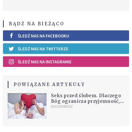
BĄDŹ NA BIEŻĄCO
ŚLEDŹ NAS NA FACEBOOKU
ŚLEDŹ NAS NA TWITTERZE
ŚLEDŹ NAS NA INSTAGRAMIE
POWIĄZANE ARTYKUŁY
Seks przed ślubem. Dlaczego
Bóg ogranicza przyjemność,
którą sam stworzył?
DUCHOWOŚĆ