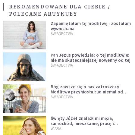
REKOMENDOWANE DLA CIEBIE /
POLECANE ARTYKUŁY
Zapamiętałam tę modlitwę i zostałam
wysłuchana
ŚWIADECTWA
Pan Jezus powiedział o tej modlitwie:
nie ma skuteczniejszej nowenny od tej
ŚWIADECTWA
Bóg zawsze się o nas zatroszczy.
Modlitwa przyniosła cud niemal od
razu
ŚWIADECTWA
Święty Józef znalazł mi męża,
samochód, mieszkanie, pracę i
uratował z bardzo trudnej sytuacji
WIARA