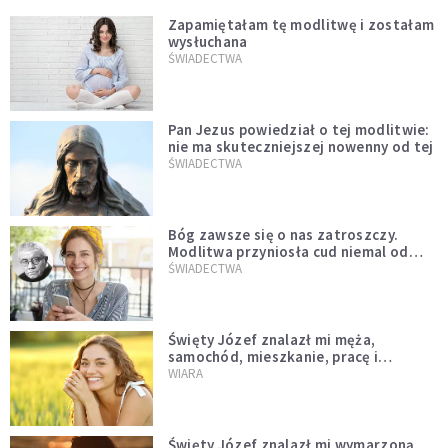
Zapamiętałam tę modlitwę i zostałam
wysłuchana
ŚWIADECTWA
Pan Jezus powiedział o tej modlitwie:
nie ma skuteczniejszej nowenny od tej
ŚWIADECTWA
Bóg zawsze się o nas zatroszczy.
Modlitwa przyniosła cud niemal od
razu
ŚWIADECTWA
Święty Józef znalazł mi męża,
samochód, mieszkanie, pracę i
uratował z bardzo trudnej sytuacji
WIARA
Święty Józef znalazł mi wymarzoną