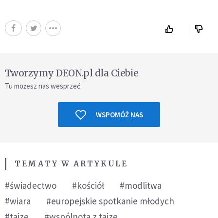
Tworzymy DEON.pl dla Ciebie
Tu możesz nas wesprzeć.
WSPOMÓŻ NAS
TEMATY W ARTYKULE
#świadectwo
#kościół
#modlitwa
#wiara
#europejskie spotkanie młodych
#taize
#wspólnota z taize