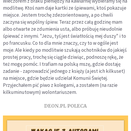
Wieczorem z braku pieniędzy na kawiarnię wybieramy się na
modlitwę. Ktoś nam daje kartki ze śpiewami, ktoś pokazuje
miejsce. Jestem trochę zdezorientowany, a po chwili
zaczyna się wspólny śpiew. Teraz przez całą godzinę mam
albo otwarte ze zdumienia usta, albo próbuję nieudolnie
śpiewać z innymi. "Jezu, tyś jest światłością mej duszy" i to
po francusku. Co to dla mnie znaczy, czy to w ogóle jest
moje. Ale kiedy po modlitwie szukają ochotników do jakiejś
prostej pracy, trochę się ciągle dziwiąc, podnoszę rękę, że
też mogę pomóc. I trafiam na polską mszę, gdzie dostaję
zadanie - zaprowadzić jednego z księży (a jest ich kilkuset)
na miejsce, gdzie będzie udzielał Komunii Świętej.
Przyjechałem pić piwo z kolegami, a zostałem (na razie
kilkuminutowym) wolontariuszem.
DEON.PL POLECA