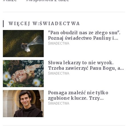
WIĘCEJ W:
ŚWIADECTWA
"Pan obudził nas ze złego snu".
Poznaj świadectwo Pauliny i
Marcina, którzy są razem dzięki
ŚWIADECTWA
łasce Jezusa
Słowa lekarzy to nie wyrok.
Trzeba zawierzyć Panu Bogu, a
On wszystkim się zajmie
ŚWIADECTWA
[ŚWIADECTWO]
Pomaga znaleźć nie tylko
zgubione klucze. Trzy
niezwykłe świadectwa o
ŚWIADECTWA
wstawiennictwie świętego
Antoniego