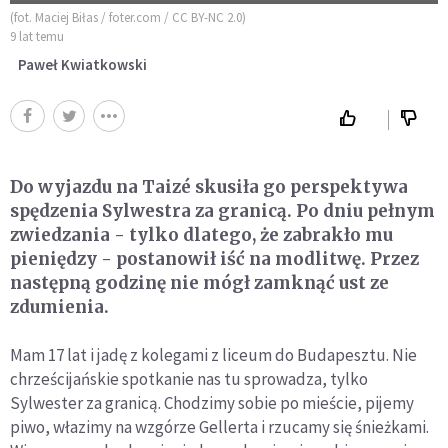
(fot. Maciej Biłas / foter.com / CC BY-NC 2.0)
9 lat temu
Paweł Kwiatkowski
Do wyjazdu na Taizé skusiła go perspektywa
spędzenia Sylwestra za granicą. Po dniu pełnym
zwiedzania - tylko dlatego, że zabrakło mu
pieniędzy - postanowił iść na modlitwę. Przez
następną godzinę nie mógł zamknąć ust ze
zdumienia.
Mam 17 lat i jadę z kolegami z liceum do Budapesztu. Nie
chrześcijańskie spotkanie nas tu sprowadza, tylko
Sylwester za granicą. Chodzimy sobie po mieście, pijemy
piwo, włazimy na wzgórze Gellerta i rzucamy się śnieżkami.