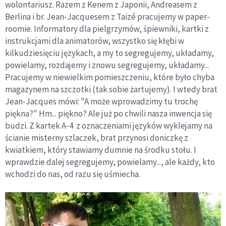
wolontariusz. Razem z Kenem z Japonii, Andreasem z
Berlina i br. Jean-Jacquesem z Taizé pracujemy w paper-
roomie. Informatory dla pielgrzymów, śpiewniki, kartki z
instrukcjami dla animatorów, wszystko się kłębi w
kilkudziesięciu językach, a my to segregujemy, układamy,
powielamy, rozdajemy i znowu segregujemy, układamy...
Pracujemy w niewielkim pomieszczeniu, które było chyba
magazynem na szczotki (tak sobie żartujemy). I wtedy brat
Jean-Jacques mówi: "A może wprowadzimy tu trochę
piękna?" Hm... piękno? Ale już po chwili nasza inwencja się
budzi. Z kartek A-4 z oznaczeniami języków wyklejamy na
ścianie misterny szlaczek, brat przynosi doniczkę z
kwiatkiem, który stawiamy dumnie na środku stołu. I
wprawdzie dalej segregujemy, powielamy..., ale każdy, kto
wchodzi do nas, od razu się uśmiecha.