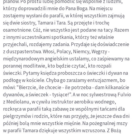
planów. Po prostu lubię pomodlić się wspólnie z ludźmi,
którzy doprowadzili mnie do Pana Boga. Na miejscu
zostajemy wysłani do parafii, w której wszystkim zajmują
się dwie siostry, Tamara i Tara. Są przejęte i trochę
osamotnione. Cóż, nie wszystko jest podane na tacy. Razem
z innymi uczestnikami spotkania, którzy też właśnie
przyjechali, rozdajemy zadania. Przydaje się doświadczenie
z duszpasterstwa. Włosi, Polacy, Niemcy, Węgrzy -
międzynarodowym angielskim ustalamy, co zaśpiewamy na
porannej modlitwie, kto będzie czytać, kto rozpali
świeczki. Pytamy księdza proboszcza o świeczki i dywan na
podłogę w kościele. Chyba go zarażamy entuzjazmem, bo
mówi: "Bierzcie, ile chcecie - ile potrzeba - dam kilkanaście
dywanów, a świeczek - tysiące!". A w noc sylwestrową Fulvio
z Mediolanu, w cywilu instruktor aerobiku wodnego,
rozkręca w parafii taką zabawę ze wspólnymi tańcami dla
pielgrzymów i rodzin, które nas przyjęły, że jeszcze dwa dni
później bolą mnie wszystkie mięśnie. Na pożegnalnej mszy
w parafii Tamara dziękuje wszystkim wzruszona. Z Bożą