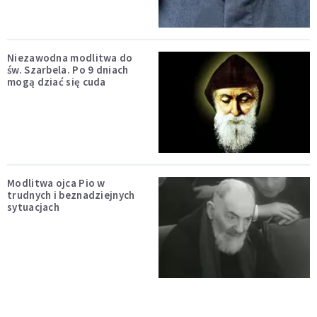
Niezawodna modlitwa do
św. Szarbela. Po 9 dniach
mogą dziać się cuda
Modlitwa ojca Pio w
trudnych i beznadziejnych
sytuacjach