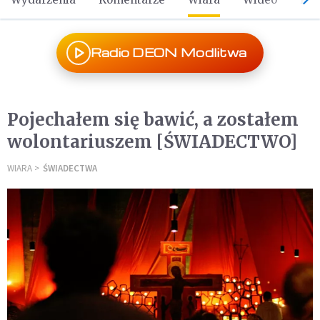
Radio DEON Modlitwa
Pojechałem się bawić, a zostałem
wolontariuszem [ŚWIADECTWO]
WIARA
ŚWIADECTWA