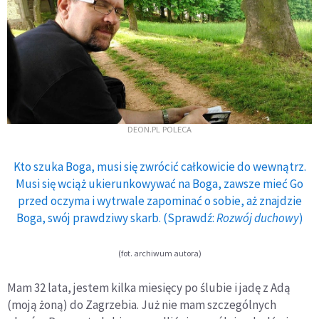
DEON.PL POLECA
Kto szuka Boga, musi się zwrócić całkowicie do wewnątrz.
Musi się wciąż ukierunkowywać na Boga, zawsze mieć Go
przed oczyma i wytrwale zapominać o sobie, aż znajdzie
Boga, swój prawdziwy skarb. (Sprawdź:
Rozwój duchowy
)
(fot. archiwum autora)
Mam 32 lata, jestem kilka miesięcy po ślubie i jadę z Adą
(moją żoną) do Zagrzebia. Już nie mam szczególnych