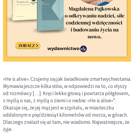
«He is alive». Czujemy się jak świadkowie zmartwychwstania.
Wymawia jeszcze kilka słów, w odpowiedzi na to, co słyszy
od rozmówcy […]. Kręci lekko głową i powtarza półgłosem,
z myślą o nas, z myślą o ziemi i o niebie: «He is alive»".
Okazuje się, że jej mąż jest w szpitalu, w miasteczku
oddalonym o pięćdziesiąt kilometrów od morza, w górach.
Dlaczego znalazł się aż tam, nie wiadomo. Najważniejsze, że
żyje.