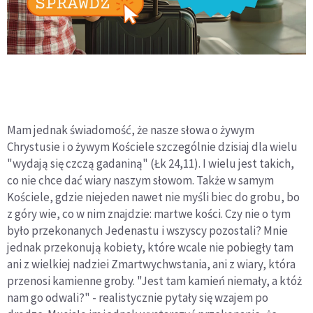
Mam jednak świadomość, że nasze słowa o żywym
Chrystusie i o żywym Kościele szczególnie dzisiaj dla wielu
"wydają się czczą gadaniną" (Łk 24,11). I wielu jest takich,
co nie chce dać wiary naszym słowom. Także w samym
Kościele, gdzie niejeden nawet nie myśli biec do grobu, bo
z góry wie, co w nim znajdzie: martwe kości. Czy nie o tym
było przekonanych Jedenastu i wszyscy pozostali? Mnie
jednak przekonują kobiety, które wcale nie pobiegły tam
ani z wielkiej nadziei Zmartwychwstania, ani z wiary, która
przenosi kamienne groby. "Jest tam kamień niemały, a któż
nam go odwali?" - realistycznie pytały się wzajem po