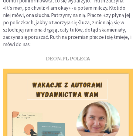
domu i poinformowała, co się wydarzyło. "Ruth zaczyna:
«It’s me», po chwili: «I am okay» - a potem milczy. Ktoś do
niej mówi, ona słucha. Patrzymy na nią. Płacze. Łzy płyną jej
po policzkach, jakby otworzyła się śluza, zmieniają się w
szloch: jej ramiona drgają, cały tułów, dotąd skamieniały,
zaczyna się poruszać. Ruth na przemian płacze i się śmieje, i
mówi do nas:
DEON.PL POLECA