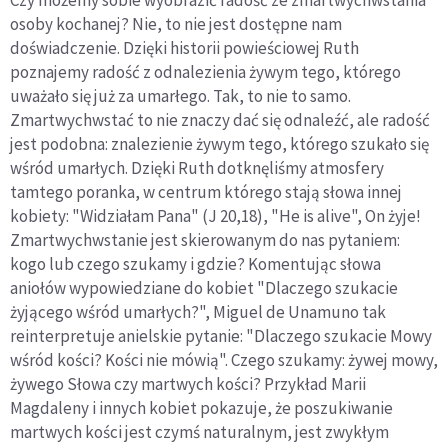
osoby kochanej? Nie, to nie jest dostępne nam
doświadczenie. Dzięki historii powieściowej Ruth
poznajemy radość z odnalezienia żywym tego, którego
uważało się już za umarłego. Tak, to nie to samo.
Zmartwychwstać to nie znaczy dać się odnaleźć, ale radość
jest podobna: znalezienie żywym tego, którego szukało się
wśród umarłych. Dzięki Ruth dotknęliśmy atmosfery
tamtego poranka, w centrum którego stają słowa innej
kobiety: "Widziałam Pana" (J 20,18), "He is alive", On żyje!
Zmartwychwstanie jest skierowanym do nas pytaniem:
kogo lub czego szukamy i gdzie? Komentując słowa
aniołów wypowiedziane do kobiet "Dlaczego szukacie
żyjącego wśród umarłych?", Miguel de Unamuno tak
reinterpretuje anielskie pytanie: "Dlaczego szukacie Mowy
wśród kości? Kości nie mówią". Czego szukamy: żywej mowy,
żywego Słowa czy martwych kości? Przykład Marii
Magdaleny i innych kobiet pokazuje, że poszukiwanie
martwych kości jest czymś naturalnym, jest zwykłym