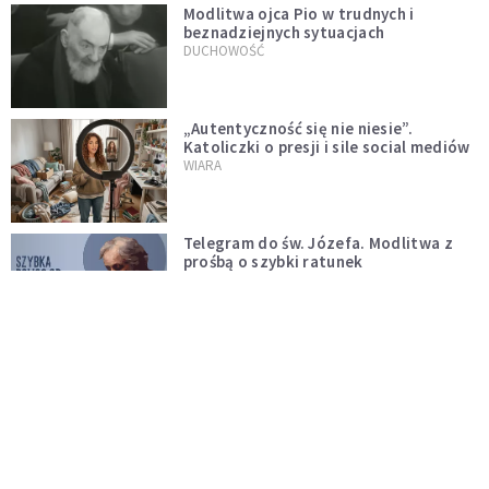
Modlitwa ojca Pio w trudnych i
beznadziejnych sytuacjach
DUCHOWOŚĆ
„Autentyczność się nie niesie”.
Katoliczki o presji i sile social mediów
WIARA
Telegram do św. Józefa. Modlitwa z
prośbą o szybki ratunek
DUCHOWOŚĆ
Tę modlitwę Jan Paweł II odmawiał
codziennie aż do śmierci. Podyktował
mu ją ojciec
DUCHOWOŚĆ
Modlitwa do Matki Bożej od spraw