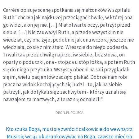
Carrère opisuje scenę spotkania się małżonków w szpitalu:
Ruth "chciała jak najdłużej przeciągać chwilę, w której ona
go widzi, a on jej nie. […] Miał otwarte oczy, patrzył przed
siebie. […] Nie zauważył Ruth, a przede wszystkim nie
wiedział, czy ona żyje, podobnie jak ona wczoraj jeszcze nie
wiedziała, co się z nim stało. Wreszcie do niego podeszła.
Trwali tak przez chwilę naprzeciw siebie, bez słowa, on
oparty o poduszki, ona - stojąca u stóp łóżka, a potem Ruth
się do niego przytuliła. Wszyscy obecni na sali przyglądali
się im, wielu pacjentów zaczęło płakać. Dobrze nam robi
płacz na widok kochających się ludzi - to, jak na siebie
patrzyli, jak dotykali się z zachwytem - którzy uznali się
nawzajem za martwych, a teraz się odnaleźli".
DEON.PL POLECA
Kto szuka Boga, musi się zwrócić całkowicie do wewnątrz.
Musi się wciąż ukierunkowywać na Boga, zawsze mieć Go