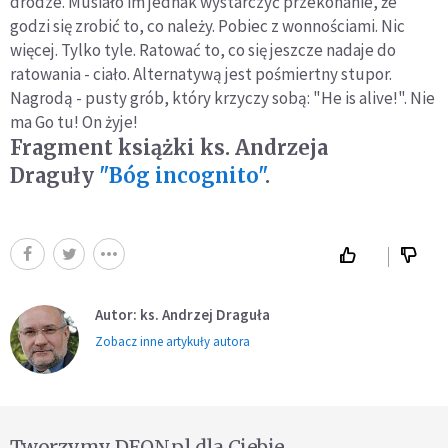
drodze. Musiało im jednak wystarczyć przekonanie, że
godzi się zrobić to, co należy. Pobiec z wonnościami. Nic
więcej. Tylko tyle. Ratować to, co się jeszcze nadaje do
ratowania - ciało. Alternatywą jest pośmiertny stupor.
Nagrodą - pusty grób, który krzyczy sobą: "He is alive!". Nie
ma Go tu! On żyje!
Fragment książki ks. Andrzeja
Draguły
"Bóg incognito"
.
Autor: ks. Andrzej Draguła
Zobacz inne artykuły autora
Tworzymy DEON.pl dla Ciebie