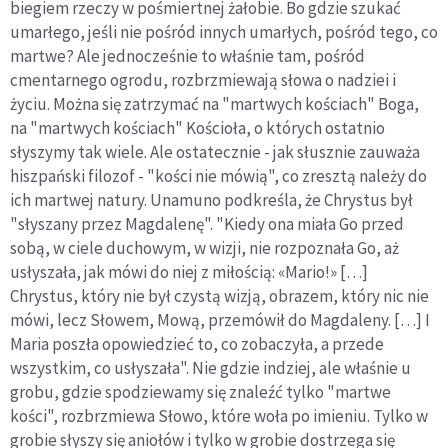
biegiem rzeczy w pośmiertnej żałobie. Bo gdzie szukać
umarłego, jeśli nie pośród innych umarłych, pośród tego, co
martwe? Ale jednocześnie to właśnie tam, pośród
cmentarnego ogrodu, rozbrzmiewają słowa o nadziei i
życiu. Można się zatrzymać na "martwych kościach" Boga,
na "martwych kościach" Kościoła, o których ostatnio
słyszymy tak wiele. Ale ostatecznie - jak słusznie zauważa
hiszpański filozof - "kości nie mówią", co zresztą należy do
ich martwej natury. Unamuno podkreśla, że Chrystus był
"słyszany przez Magdalenę". "Kiedy ona miała Go przed
sobą, w ciele duchowym, w wizji, nie rozpoznała Go, aż
usłyszała, jak mówi do niej z miłością: «Mario!» […]
Chrystus, który nie był czystą wizją, obrazem, który nic nie
mówi, lecz Słowem, Mową, przemówił do Magdaleny. […] I
Maria poszła opowiedzieć to, co zobaczyła, a przede
wszystkim, co usłyszała". Nie gdzie indziej, ale właśnie u
grobu, gdzie spodziewamy się znaleźć tylko "martwe
kości", rozbrzmiewa Słowo, które woła po imieniu. Tylko w
grobie słyszy się aniołów i tylko w grobie dostrzega się