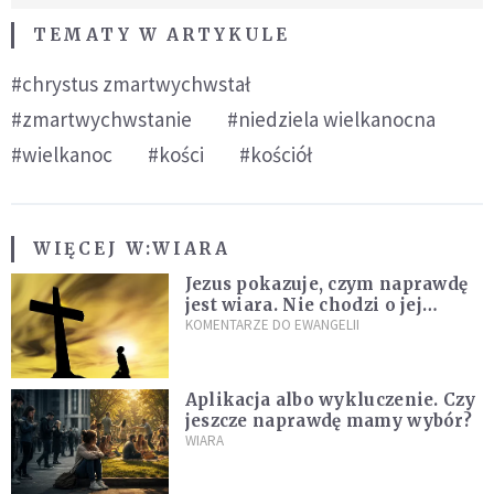
TEMATY W ARTYKULE
#chrystus zmartwychwstał
#zmartwychwstanie
#niedziela wielkanocna
#wielkanoc
#kości
#kościół
WIĘCEJ W:
WIARA
Jezus pokazuje, czym naprawdę
jest wiara. Nie chodzi o jej
wielkość
KOMENTARZE DO EWANGELII
Aplikacja albo wykluczenie. Czy
jeszcze naprawdę mamy wybór?
WIARA