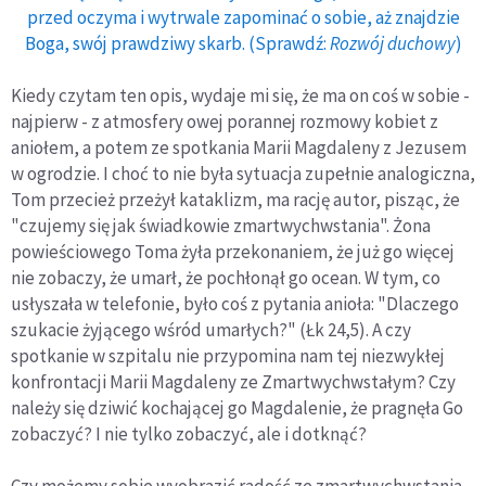
przed oczyma i wytrwale zapominać o sobie, aż znajdzie
Boga, swój prawdziwy skarb. (Sprawdź:
Rozwój duchowy
)
Kiedy czytam ten opis, wydaje mi się, że ma on coś w sobie -
najpierw - z atmosfery owej porannej rozmowy kobiet z
aniołem, a potem ze spotkania Marii Magdaleny z Jezusem
w ogrodzie. I choć to nie była sytuacja zupełnie analogiczna,
Tom przecież przeżył kataklizm, ma rację autor, pisząc, że
"czujemy się jak świadkowie zmartwychwstania". Żona
powieściowego Toma żyła przekonaniem, że już go więcej
nie zobaczy, że umarł, że pochłonął go ocean. W tym, co
usłyszała w telefonie, było coś z pytania anioła: "Dlaczego
szukacie żyjącego wśród umarłych?" (Łk 24,5). A czy
spotkanie w szpitalu nie przypomina nam tej niezwykłej
konfrontacji Marii Magdaleny ze Zmartwychwstałym? Czy
należy się dziwić kochającej go Magdalenie, że pragnęła Go
zobaczyć? I nie tylko zobaczyć, ale i dotknąć?
Czy możemy sobie wyobrazić radość ze zmartwychwstania