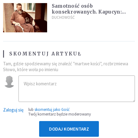
Samotność osób
konsekrowanych. Kapucyn:
Życie w pojedynkę rzadko jest
DUCHOWOŚĆ
sielanką
SKOMENTUJ ARTYKUŁ
Tam, gdzie spodziewamy się znaleźć "martwe kości", rozbrzmiewa
Słowo, które woła po imieniu
Zaloguj się
lub
skomentuj jako Gość
Twój komentarz będzie moderowany
DODAJ KOMENTARZ