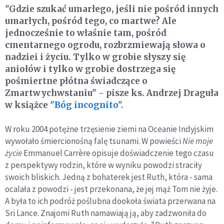
"Gdzie szukać umarłego, jeśli nie pośród innych
umarłych, pośród tego, co martwe? Ale
jednocześnie to właśnie tam, pośród
cmentarnego ogrodu, rozbrzmiewają słowa o
nadziei i życiu. Tylko w grobie słyszy się
aniołów i tylko w grobie dostrzega się
pośmiertne płótna świadczące o
Zmartwychwstaniu" - pisze ks. Andrzej Draguła
w książce
"Bóg incognito"
.
W roku 2004 potężne trzęsienie ziemi na Oceanie Indyjskim
wywołało śmiercionośną falę tsunami. W powieści
Nie moje
życie
Emmanuel Carrère opisuje doświadczenie tego czasu
z perspektywy rodzin, które w wyniku powodzi straciły
swoich bliskich. Jedną z bohaterek jest Ruth, która - sama
ocalała z powodzi - jest przekonana, że jej mąż Tom nie żyje.
A była to ich podróż poślubna dookoła świata przerwana na
Sri Lance. Znajomi Ruth namawiają ją, aby zadzwoniła do