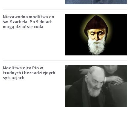
Niezawodna modlitwa do
św. Szarbela. Po 9 dniach
mogą dziać się cuda
Modlitwa ojca Pio w
trudnych i beznadziejnych
sytuacjach