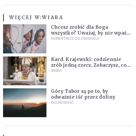
WIĘCEJ W:
WIARA
Chcesz zrobić dla Boga
wszystko? Uważaj, by nie wpaść
w groźną pułapkę
KOMENTARZE DO EWANGELII
Kard. Krajewski: codziennie
zrób jedną rzecz. Zobaczysz, co
stanie się z twoim życiem
WIARA
Góry Tabor są po to, by
odważnie iść przez doliny
DUCHOWOŚĆ