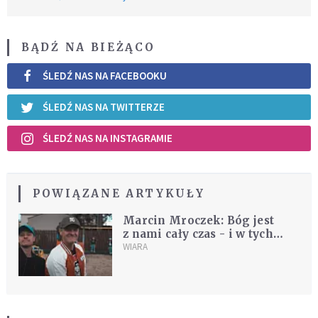
BĄDŹ NA BIEŻĄCO
ŚLEDŹ NAS NA FACEBOOKU
ŚLEDŹ NAS NA TWITTERZE
ŚLEDŹ NAS NA INSTAGRAMIE
POWIĄZANE ARTYKUŁY
Marcin Mroczek: Bóg jest
z nami cały czas - i w tych
dobrych chwilach, i w tych
WIARA
złych