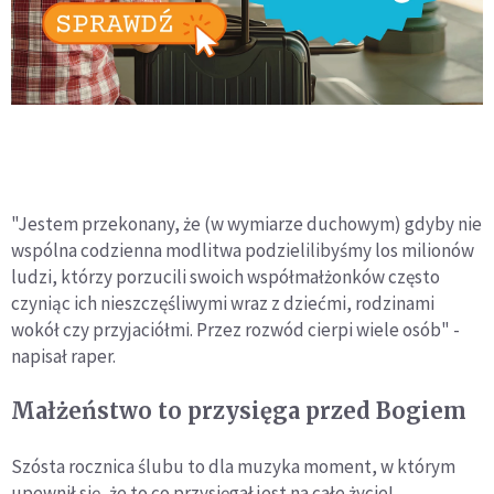
"Jestem przekonany, że (w wymiarze duchowym) gdyby nie
wspólna codzienna modlitwa podzielilibyśmy los milionów
ludzi, którzy porzucili swoich współmałżonków często
czyniąc ich nieszczęśliwymi wraz z dziećmi, rodzinami
wokół czy przyjaciółmi. Przez rozwód cierpi wiele osób" -
napisał raper.
Małżeństwo to przysięga przed Bogiem
Szósta rocznica ślubu to dla muzyka moment, w którym
upewnił się, że to co przysięgał jest na całe życie!