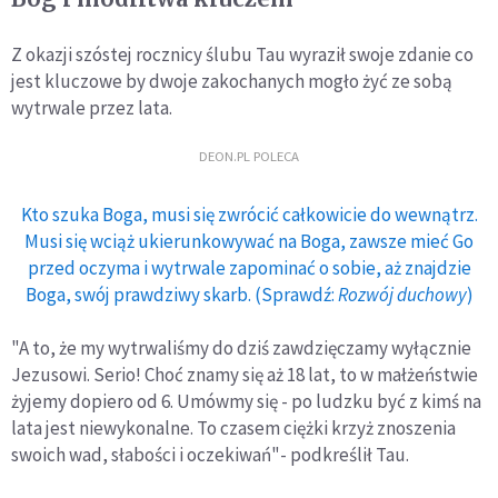
Z okazji szóstej rocznicy ślubu Tau wyraził swoje zdanie co
jest kluczowe by dwoje zakochanych mogło żyć ze sobą
wytrwale przez lata.
DEON.PL POLECA
Kto szuka Boga, musi się zwrócić całkowicie do wewnątrz.
Musi się wciąż ukierunkowywać na Boga, zawsze mieć Go
przed oczyma i wytrwale zapominać o sobie, aż znajdzie
Boga, swój prawdziwy skarb. (Sprawdź:
Rozwój duchowy
)
"A to, że my wytrwaliśmy do dziś zawdzięczamy wyłącznie
Jezusowi. Serio! Choć znamy się aż 18 lat, to w małżeństwie
żyjemy dopiero od 6. Umówmy się - po ludzku być z kimś na
lata jest niewykonalne. To czasem ciężki krzyż znoszenia
swoich wad, słabości i oczekiwań"- podkreślił Tau.