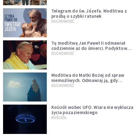
Telegram do św. Józefa. Modlitwa z
prośbą o szybki ratunek
DUCHOWOŚĆ
Tę modlitwę Jan Paweł II odmawiał
codziennie aż do śmierci. Podyktował
mu ją ojciec
DUCHOWOŚĆ
Modlitwa do Matki Bożej od spraw
niemożliwych. Odmawiaj ją, gdy
wszystko idzie źle
DUCHOWOŚĆ
Kościół wobec UFO. Wiara nie wyklucza
życia pozaziemskiego
KOŚCIÓŁ