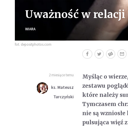
Uważność w relacji
WIARA
fot. depositphotos.com
2 miesiące temu
Myśląc o wierze
zestawu poglądó
ks. Mateusz
które należy su
Tarczyński
Tymczasem chrze
nie są wzniosłe
pulsująca więź z