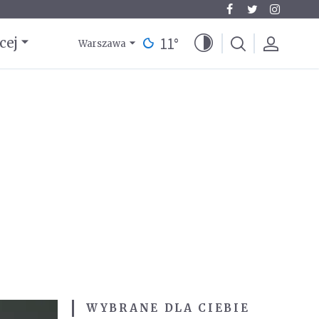
11
°
cej
Warszawa
WYBRANE DLA CIEBIE