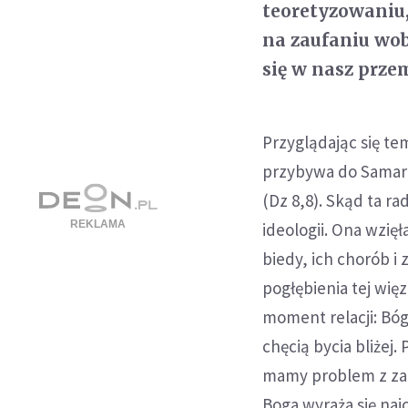
teoretyzowaniu, 
na zaufaniu wobe
się w nasz prze
Przyglądając się te
przybywa do Samarii
(Dz 8,8). Skąd ta ra
ideologii. Ona wzię
biedy, ich chorób i
pogłębienia tej więz
moment relacji: Bóg
chęcią bycia bliżej
mamy problem z zau
Boga wyraża się naj