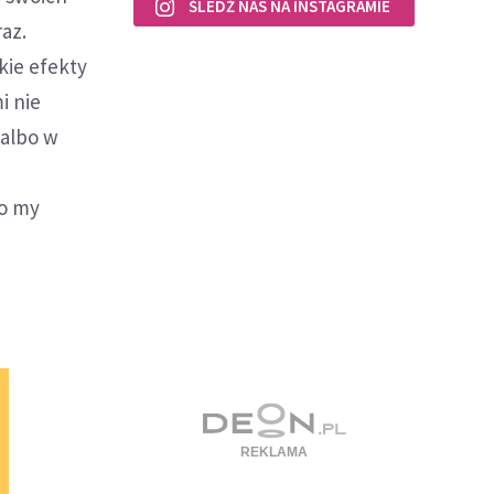
ŚLEDŹ NAS NA INSTAGRAMIE
raz.
kie efekty
i nie
 albo w
co my