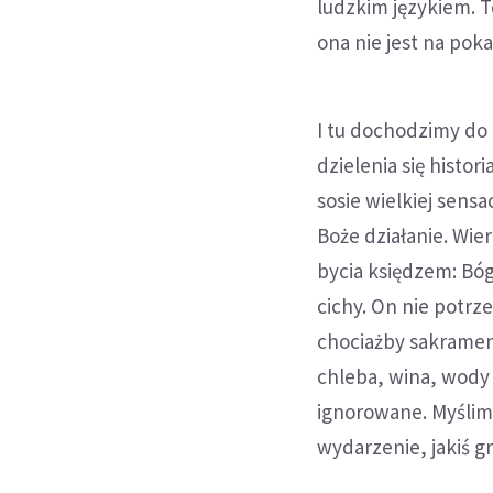
ludzkim językiem. To
ona nie jest na poka
I tu dochodzimy do 
dzielenia się histo
sosie wielkiej sensa
Boże działanie. Wie
bycia księdzem: Bó
cichy. On nie potr
chociażby sakrament
chleba, wina, wody 
ignorowane. Myślimy
wydarzenie, jakiś g