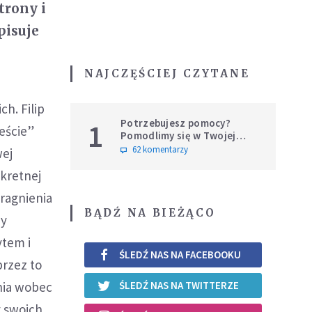
trony i
pisuje
NAJCZĘŚCIEJ CZYTANE
h. Filip
Potrzebujesz pomocy?
1
eście”
Pomodlimy się w Twojej
intencji
62 komentarzy
wej
nkretnej
pragnienia
BĄDŹ NA BIEŻĄCO
zy
ytem i
ŚLEDŹ NAS NA FACEBOOKU
przez to
nia wobec
ŚLEDŹ NAS NA TWITTERZE
y swoich