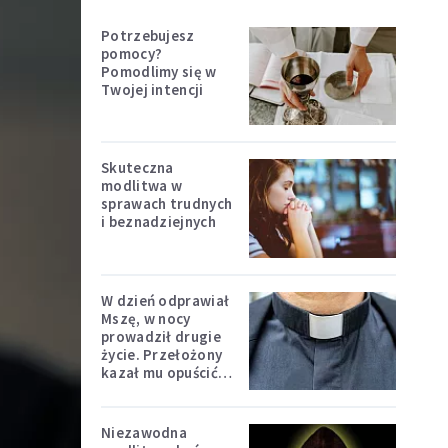
Potrzebujesz
pomocy?
Pomodlimy się w
Twojej intencji
Skuteczna
modlitwa w
sprawach trudnych
i beznadziejnych
W dzień odprawiał
Mszę, w nocy
prowadził drugie
życie. Przełożony
kazał mu opuścić
zakon
Niezawodna