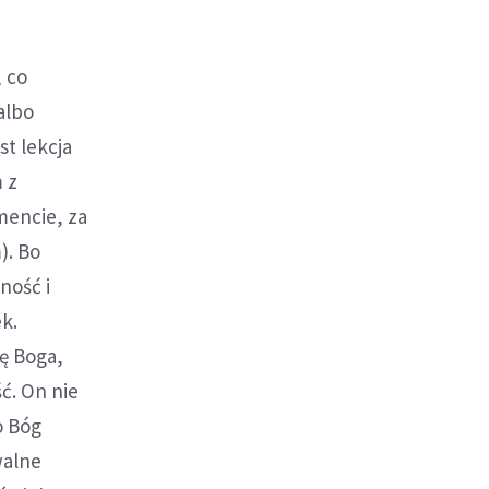
, co
albo
t lekcja
 z
mencie, za
). Bo
ność i
k.
ię Boga,
ć. On nie
o Bóg
walne