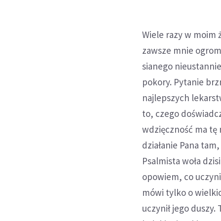
Wiele razy w moim ż
zawsze mnie ogromni
sianego nieustannie
pokory. Pytanie brz
najlepszych lekars
to, czego doświadcz
wdzięczność ma tę 
działanie Pana tam,
Psalmista woła dzisi
opowiem, co uczynił
mówi tylko o wielki
uczynił jego duszy.