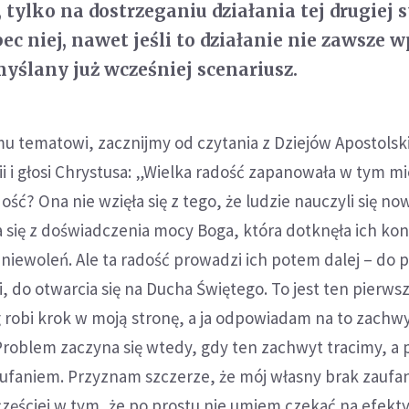
tylko na dostrzeganiu działania tej drugiej s
c niej, nawet jeśli to działanie nie zawsze w
myślany już wcześniej scenariusz.
mu tematowi, zacznijmy od czytania z Dziejów Apostolskic
 i głosi Chrystusa: „Wielka radość zapanowała w tym mi
dość? Ona nie wzięła się z tego, że ludzie nauczyli się no
ła się z doświadczenia mocy Boga, która dotknęła ich ko
 zniewoleń. Ale ta radość prowadzi ich potem dalej – do 
i, do otwarcia się na Ducha Świętego. To jest ten pierws
 robi krok w moją stronę, a ja odpowiadam na to zachw
. Problem zaczyna się wtedy, gdy ten zachwyt tracimy, a 
faniem. Przyznam szczerze, że mój własny brak zaufa
częściej w tym, że po prostu nie umiem czekać na efekt