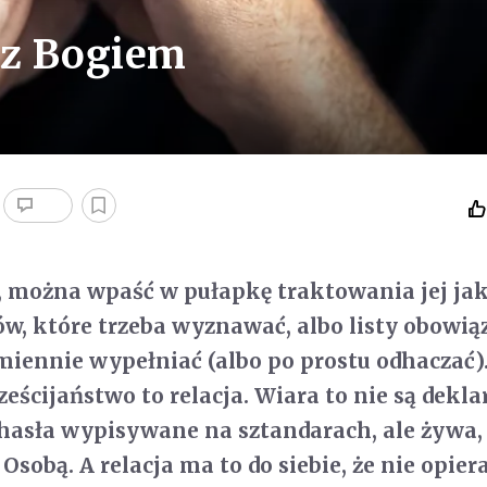
 z Bogiem
, można wpaść w pułapkę traktowania jej ja
w, które trzeba wyznawać, albo listy obowią
miennie wypełniać (albo po prostu odhaczać)
ścijaństwo to relacja. Wiara to nie są deklar
 hasła wypisywane na sztandarach, ale żywa,
 Osobą. A relacja ma to do siebie, że nie opiera