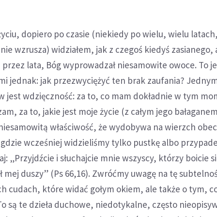
yciu, dopiero po czasie (niekiedy po wielu, wielu latach
e wzrusza) widziałem, jak z czegoś kiedyś zasianego, 
 przez lata, Bóg wyprowadzał niesamowite owoce. To jes
mi jednak: jak przezwyciężyć ten brak zaufania? Jednym
tw jest wdzięczność: za to, co mam dokładnie w tym mo
am, za to, jakie jest moje życie (z całym jego bałaganem
niesamowitą właściwość, że wydobywa na wierzch obec
 gdzie wcześniej widzieliśmy tylko pustkę albo przypade
aj: „Przyjdźcie i słuchajcie mnie wszyscy, którzy boicie s
 mej duszy” (Ps 66,16). Zwróćmy uwagę na tę subtelnoś
ch cudach, które widać gołym okiem, ale także o tym, c
 To są te dzieła duchowe, niedotykalne, często nieopisy