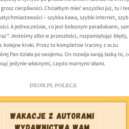
grosz cierpliwości. Chciałbym mieć wszystko już, tu i te
atychmiastowości – szybka kawa, szybki internet, szyb
ści. A jednocześnie, co jest bolesnym paradoksem, sam
raz”. Jesteśmy albo w przeszłości, rozpamiętując błędy,
ąc kolejne kroki. Przez to kompletnie tracimy z oczu
tórej Pan działa po swojemu. On rozwija swoją łaską to, 
nąć jedynie własnymi, często marnymi siłami.
DEON.PL POLECA