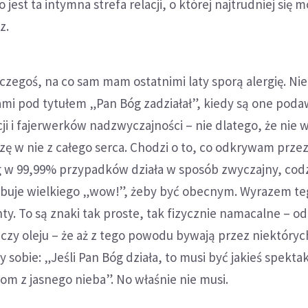
 jest ta intymna strefa relacji, o której najtrudniej się 
z.
czegoś, na co sam mam ostatnimi laty sporą alergię. Nie
riami pod tytułem „Pan Bóg zadziałał”, kiedy są one pod
cji i fajerwerków nadzwyczajności – nie dlatego, że nie 
rzę w nie z całego serca. Chodzi o to, co odkrywam przez
g w 99,99% przypadków działa w sposób zwyczajny, codz
zebuje wielkiego „wow!”, żeby być obecnym. Wyrazem te
y. To są znaki tak proste, tak fizycznie namacalne – o
czy oleju – że aż z tego powodu bywają przez niektóryc
 sobie: „Jeśli Pan Bóg działa, to musi być jakieś spekta
rom z jasnego nieba”. No właśnie nie musi.