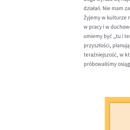
działań. Nie mam za 
Żyjemy w kulturze n
w pracy i w duchowo
umiemy być „tu i te
przyszłości, planuj
teraźniejszość, w k
próbowaliśmy osiąg