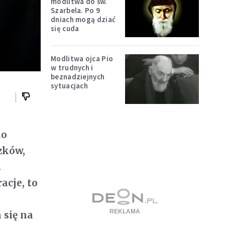
modlitwa do św.
Szarbela. Po 9
dniach mogą dziać
się cuda
Modlitwa ojca Pio
w trudnych i
beznadziejnych
sytuacjach
ko
zków,
.
acje, to
 się na