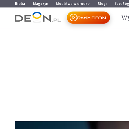
Przejdź do menu głównego
Przejdź do treści
Biblia
Magazyn
Modlitwa w drodze
Blogi
faceBó
Wy
Radio DEON