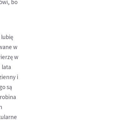
mówi, bo
 lubię
awane w
wierzę w
 lata
ienny i
go są
drobina
h
kularne