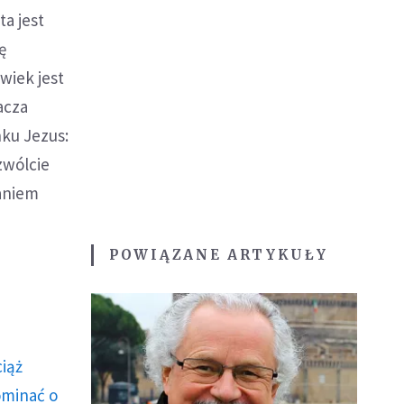
ta jest
ę
wiek jest
acza
nku Jezus:
zwólcie
waniem
POWIĄZANE ARTYKUŁY
ciąż
ominać o