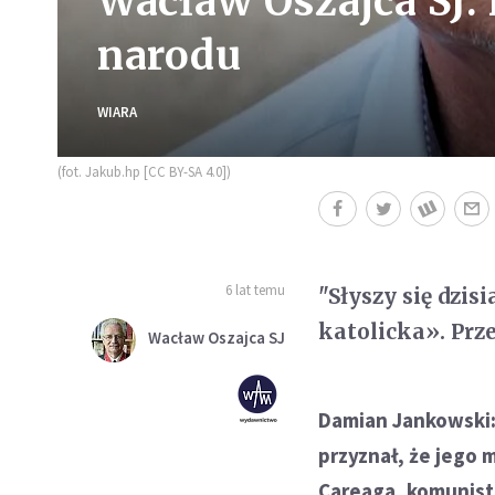
Wacław Oszajca SJ:
narodu
WIARA
(fot. Jakub.hp [CC BY-SA 4.0])
6 lat temu
"Słyszy się dzis
katolicka». Prze
Wacław Oszajca SJ
Damian Jankowski:
przyznał, że jego 
Careaga, komunist