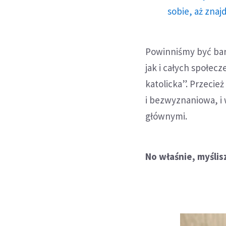
sobie, aż znaj
Powinniśmy być bard
jak i całych społecz
katolicka”. Przecie
i bezwyznaniowa, i 
głównymi.
No właśnie, myślisz