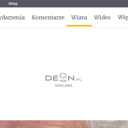
g
Sklep
Wię
darzenia
Komentarze
Wiara
Wideo