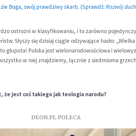
dzie Boga, swój prawdziwy skarb. (Sprawdź:
Rozwój duc
zo ostrożni w klasyfikowaniu, i to zarówno pojedynczy
eństw. Słyszy się dzisiaj ciągle odżywające hasło: „Wielka
ż to głupota! Polska jest wielonarodowościowa i wielow
wszystko w niej znajdziemy, łącznie z siedmioma grzec
, że jest coś takiego jak teologia narodu?
DEON.PL POLECA