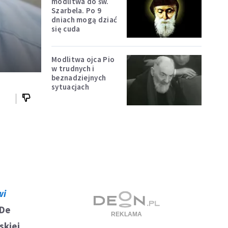
modlitwa do św.
Szarbela. Po 9
dniach mogą dziać
się cuda
Modlitwa ojca Pio
w trudnych i
beznadziejnych
sytuacjach
wi
 De
skiej