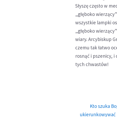
Słyszę często w med
„głęboko wierzący” 
wszystkie lampki os
„głęboko wierzący”?
wiary. Arcybiskup G
czemu tak łatwo oce
rosnąć i pszenicy, 
tych chwastów!
Kto szuka Bo
ukierunkowywać n