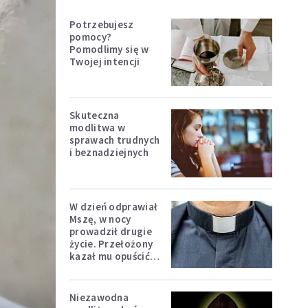
Potrzebujesz
pomocy?
Pomodlimy się w
Twojej intencji
Skuteczna
modlitwa w
sprawach trudnych
i beznadziejnych
W dzień odprawiał
Mszę, w nocy
prowadził drugie
życie. Przełożony
kazał mu opuścić
zakon
Niezawodna