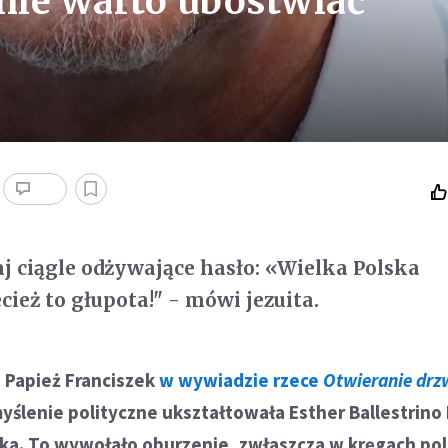
 nie warto ubóstwiać
iaj ciągle odżywające hasło: «Wielka Polska
cież to głupota!" - mówi jezuita.
 Papież Franciszek
w wywiadzie rzece
Otwieranie drz
myślenie polityczne ukształtowała Esther Ballestrino
ka. To wywołało oburzenie, zwłaszcza w kręgach pol