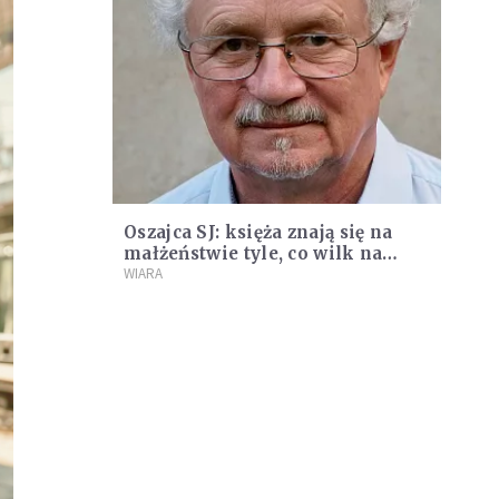
Oszajca SJ: księża znają się na
małżeństwie tyle, co wilk na
gwiazdach
WIARA