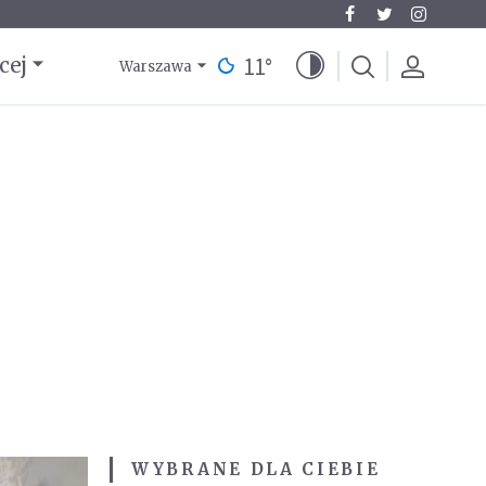
11
°
cej
Warszawa
WYBRANE DLA CIEBIE