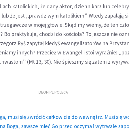
iach katolickich, że dany aktor, dziennikarz lub celebry
lub że jest „prawdziwym katolikiem”. Wtedy zapalają si
trzegawcze w mojej głowie. Skąd my wiemy, że ten czło
 Bo praktykuje, chodzi do kościoła? To jeszcze nie ozn
rzegorz Ryś zapytał kiedyś ewangelizatorów na Przysta
niamy innych? Przecież w Ewangelii stoi wyraźnie: „po
i chwastom” (Mt 13, 30). Nie śpieszmy się zatem z wyry
DEON.PL POLECA
ga, musi się zwrócić całkowicie do wewnątrz. Musi się w
a Boga, zawsze mieć Go przed oczyma i wytrwale zap