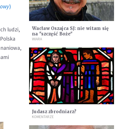
howy
)
Wacław Oszajca SJ: nie witam się
ch ludzi,
na "szczęść Boże"
 Polska
WIARA
yznaniowa,
hami
Judasz zbrodniarz?
KOMENTARZE