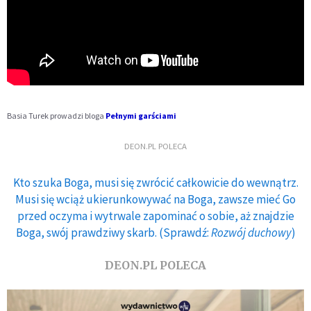
Basia Turek prowadzi bloga
Pełnymi garściami
DEON.PL POLECA
Kto szuka Boga, musi się zwrócić całkowicie do wewnątrz.
Musi się wciąż ukierunkowywać na Boga, zawsze mieć Go
przed oczyma i wytrwale zapominać o sobie, aż znajdzie
Boga, swój prawdziwy skarb. (Sprawdź:
Rozwój duchowy
)
DEON.PL POLECA