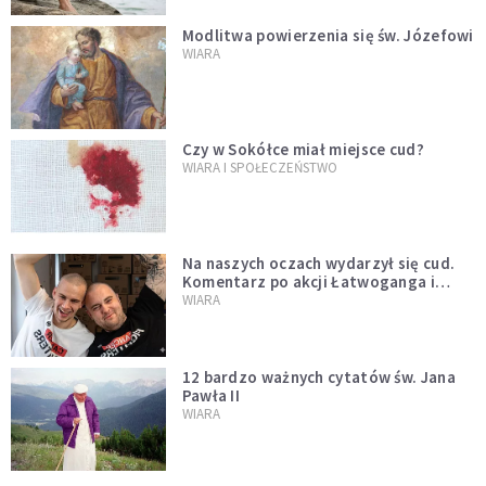
Modlitwa powierzenia się św. Józefowi
WIARA
Czy w Sokółce miał miejsce cud?
WIARA I SPOŁECZEŃSTWO
Na naszych oczach wydarzył się cud.
Komentarz po akcji Łatwoganga i
Bedoesa
WIARA
12 bardzo ważnych cytatów św. Jana
Pawła II
WIARA