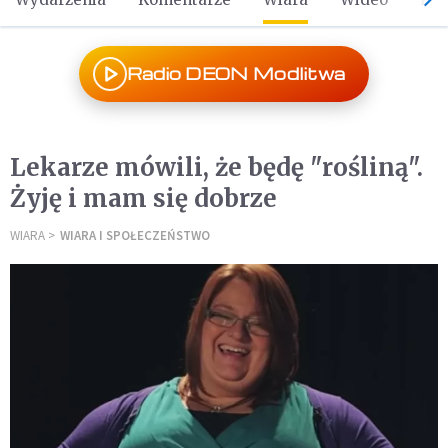
Radio DEON Modlitwa
Lekarze mówili, że będę "rośliną".
Żyję i mam się dobrze
WIARA
WIARA I SPOŁECZEŃSTWO