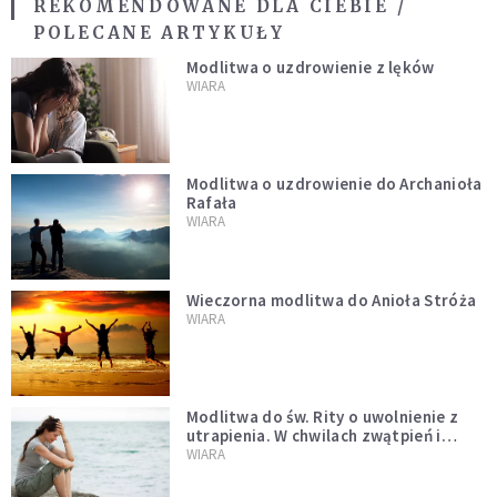
REKOMENDOWANE DLA CIEBIE /
POLECANE ARTYKUŁY
Modlitwa o uzdrowienie z lęków
WIARA
Modlitwa o uzdrowienie do Archanioła
Rafała
WIARA
Wieczorna modlitwa do Anioła Stróża
WIARA
Modlitwa do św. Rity o uwolnienie z
utrapienia. W chwilach zwątpień i
trudności
WIARA