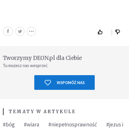
Tworzymy DEON.pl dla Ciebie
Tu możesz nas wesprzeć.
WSPOMÓŻ NAS
TEMATY W ARTYKULE
#bóg
#wiara
#niepełnosprawność
#jezus i