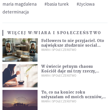
maria magdalena
#basia turek
#życiowa
determinacja
WIĘCEJ W:
WIARA I SPOŁECZEŃSTWO
Followers to nie przyjaciel. Oto
największe złudzenie social
mediów
WIARA I SPOŁECZEŃSTWO
W świecie pełnym chaosu
Kościół daje mi trzy rzeczy,
których wszystkim dziś bardzo
WIARA I SPOŁECZEŃSTWO
brakuje
To, co na koniec roku
usłyszałam od moich uczniów,
idealnie tłumaczy nową
WIARA I SPOŁECZEŃSTWO
encyklikę Leona XIV