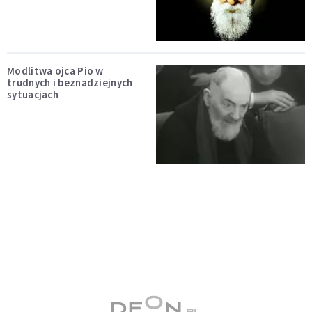
Modlitwa ojca Pio w
trudnych i beznadziejnych
sytuacjach