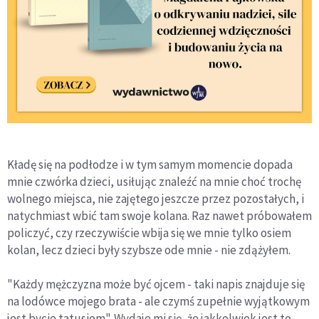
Kładę się na podłodze i w tym samym momencie dopada
mnie czwórka dzieci, usiłując znaleźć na mnie choć trochę
wolnego miejsca, nie zajętego jeszcze przez pozostałych, i
natychmiast wbić tam swoje kolana. Raz nawet próbowałem
policzyć, czy rzeczywiście wbija się we mnie tylko osiem
kolan, lecz dzieci były szybsze ode mnie - nie zdążyłem.
"Każdy mężczyzna może być ojcem - taki napis znajduje się
na lodówce mojego brata - ale czymś zupełnie wyjątkowym
jest bycie tatusiem". Wydaje mi się, że jakkolwiek jest to