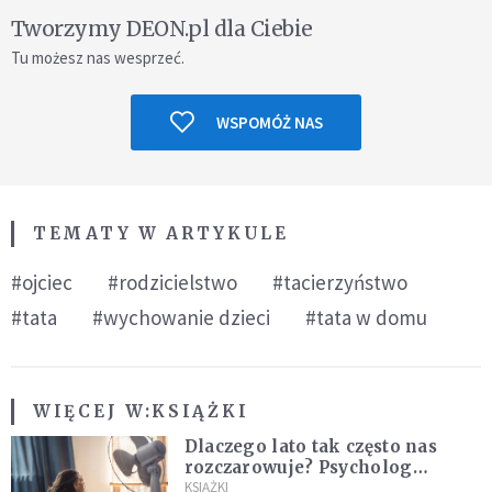
Tworzymy DEON.pl dla Ciebie
Tu możesz nas wesprzeć.
WSPOMÓŻ NAS
TEMATY W ARTYKULE
#ojciec
#rodzicielstwo
#tacierzyństwo
#tata
#wychowanie dzieci
#tata w domu
WIĘCEJ W:
KSIĄŻKI
Dlaczego lato tak często nas
rozczarowuje? Psycholog
wyjaśnia, skąd bierze się presja
KSIĄŻKI