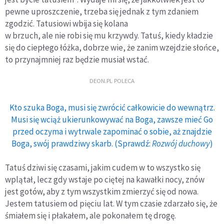
pewne uproszczenie, trzeba się jednak z tym zdaniem
zgodzić. Tatusiowi wbija się kolana
w brzuch, ale nie robi się mu krzywdy. Tatuś, kiedy kładzie
się do ciepłego łóżka, dobrze wie, że zanim wzejdzie słońce,
to przynajmniej raz będzie musiał wstać.
DEON.PL POLECA
Kto szuka Boga, musi się zwrócić całkowicie do wewnątrz.
Musi się wciąż ukierunkowywać na Boga, zawsze mieć Go
przed oczyma i wytrwale zapominać o sobie, aż znajdzie
Boga, swój prawdziwy skarb. (Sprawdź:
Rozwój duchowy
)
Tatuś dziwi się czasami, jakim cudem w to wszystko się
wplątał, lecz gdy wstaje po ciętej na kawałki nocy, znów
jest gotów, aby z tym wszystkim zmierzyć się od nowa.
Jestem tatusiem od pięciu lat. W tym czasie zdarzało się, że
śmiałem się i płakałem, ale pokonałem tę drogę.