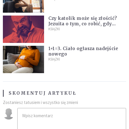
na "najlepsze wakacje życia"
Czy katolik może się złościć?
Jezuita o tym, co robić, gdy
puszczają nam nerwy
KSIĄŻKI
1+1=3. Ciało ogłasza nadejście
nowego
KSIĄŻKI
SKOMENTUJ ARTYKUŁ
Zostaniesz tatusiem i wszystko się zmieni