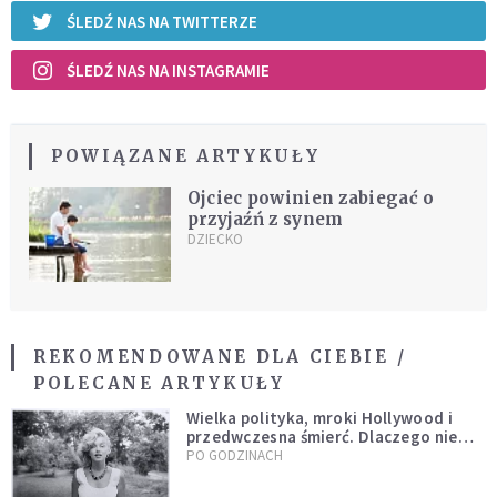
ŚLEDŹ NAS NA TWITTERZE
ŚLEDŹ NAS NA INSTAGRAMIE
POWIĄZANE ARTYKUŁY
Ojciec powinien zabiegać o
przyjaźń z synem
DZIECKO
REKOMENDOWANE DLA CIEBIE /
POLECANE ARTYKUŁY
Wielka polityka, mroki Hollywood i
przedwczesna śmierć. Dlaczego nie
możemy przestać mówić o Marilyn
PO GODZINACH
Monroe?