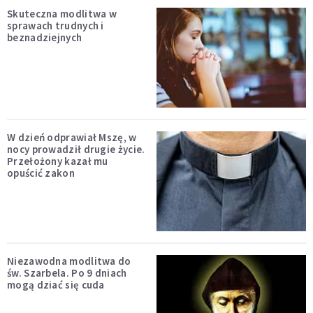
Skuteczna modlitwa w
sprawach trudnych i
beznadziejnych
W dzień odprawiał Mszę, w
nocy prowadził drugie życie.
Przełożony kazał mu
opuścić zakon
Niezawodna modlitwa do
św. Szarbela. Po 9 dniach
mogą dziać się cuda