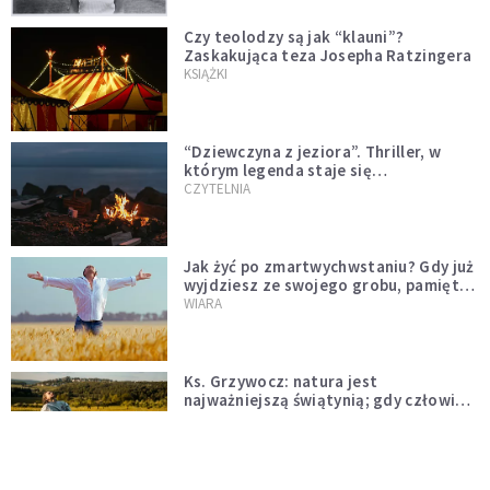
Czy teolodzy są jak “klauni”?
Zaskakująca teza Josepha Ratzingera
KSIĄŻKI
“Dziewczyna z jeziora”. Thriller, w
którym legenda staje się
rzeczywistością
CZYTELNIA
Jak żyć po zmartwychwstaniu? Gdy już
wyjdziesz ze swojego grobu, pamiętaj
o trzech rzeczach
WIARA
Ks. Grzywocz: natura jest
najważniejszą świątynią; gdy człowiek
oddziela się od niej, zachodzą w nim
WIARA
głębokie zmiany