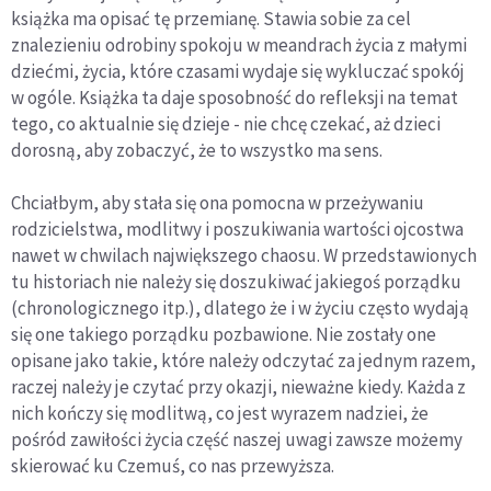
książka ma opisać tę przemianę. Stawia sobie za cel
znalezieniu odrobiny spokoju w meandrach życia z małymi
dziećmi, życia, które czasami wydaje się wykluczać spokój
w ogóle. Książka ta daje sposobność do refleksji na temat
tego, co aktualnie się dzieje - nie chcę czekać, aż dzieci
dorosną, aby zobaczyć, że to wszystko ma sens.
Chciałbym, aby stała się ona pomocna w przeżywaniu
rodzicielstwa, modlitwy i poszukiwania wartości ojcostwa
nawet w chwilach największego chaosu. W przedstawionych
tu historiach nie należy się doszukiwać jakiegoś porządku
(chronologicznego itp.), dlatego że i w życiu często wydają
się one takiego porządku pozbawione. Nie zostały one
opisane jako takie, które należy odczytać za jednym razem,
raczej należy je czytać przy okazji, nieważne kiedy. Każda z
nich kończy się modlitwą, co jest wyrazem nadziei, że
pośród zawiłości życia część naszej uwagi zawsze możemy
skierować ku Czemuś, co nas przewyższa.