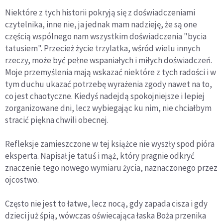
Niektóre z tych historii pokryją się z doświadczeniami
czytelnika, inne nie, ja jednak mam nadzieję, że są one
częścią wspólnego nam wszystkim doświadczenia "bycia
tatusiem". Przecież życie trzylatka, wśród wielu innych
rzeczy, może być pełne wspaniałych i miłych doświadczeń.
Moje przemyślenia mają wskazać niektóre z tych radości i w
tym duchu ukazać potrzebę wyrażenia zgody nawet na to,
co jest chaotyczne. Kiedyś nadejdą spokojniejsze i lepiej
zorganizowane dni, lecz wybiegając ku nim, nie chciałbym
stracić piękna chwili obecnej.
Refleksje zamieszczone w tej książce nie wyszły spod pióra
eksperta. Napisał je tatuś i mąż, który pragnie odkryć
znaczenie tego nowego wymiaru życia, naznaczonego przez
ojcostwo.
Często nie jest to łatwe, lecz nocą, gdy zapada cisza i gdy
dzieci już śpią, wówczas oświecająca łaska Boża przenika