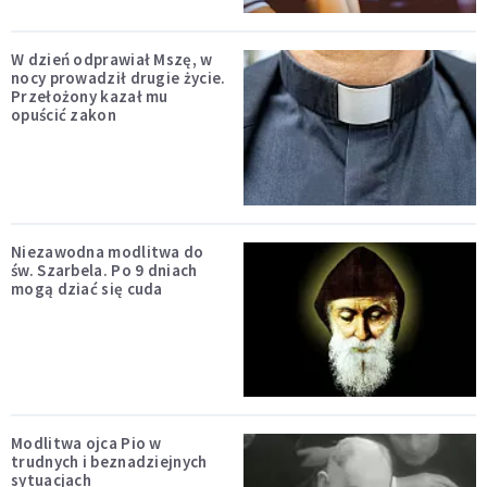
W dzień odprawiał Mszę, w
nocy prowadził drugie życie.
Przełożony kazał mu
opuścić zakon
Niezawodna modlitwa do
św. Szarbela. Po 9 dniach
mogą dziać się cuda
Modlitwa ojca Pio w
trudnych i beznadziejnych
sytuacjach