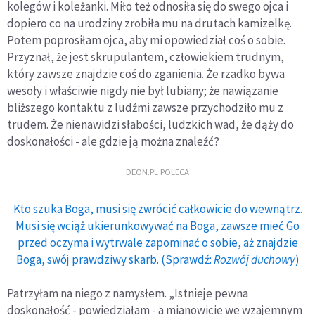
kolegów i koleżanki. Miło też odnosiła się do swego ojca i
dopiero co na urodziny zrobiła mu na drutach kamizelkę.
Potem poprosiłam ojca, aby mi opowiedział coś o sobie.
Przyznał, że jest skrupulantem, człowiekiem trudnym,
który zawsze znajdzie coś do zganienia. Że rzadko bywa
wesoły i właściwie nigdy nie był lubiany; że nawiązanie
bliższego kontaktu z ludźmi zawsze przychodziło mu z
trudem. Że nienawidzi słabości, ludzkich wad, że dąży do
doskonałości - ale gdzie ją można znaleźć?
DEON.PL POLECA
Kto szuka Boga, musi się zwrócić całkowicie do wewnątrz.
Musi się wciąż ukierunkowywać na Boga, zawsze mieć Go
przed oczyma i wytrwale zapominać o sobie, aż znajdzie
Boga, swój prawdziwy skarb. (Sprawdź:
Rozwój duchowy
)
Patrzyłam na niego z namysłem. „Istnieje pewna
doskonałość - powiedziałam - a mianowicie we wzajemnym