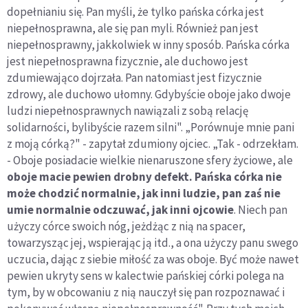
dopełnianiu się. Pan myśli, że tylko pańska córka jest
niepełnosprawna, ale się pan myli. Również pan jest
niepełnosprawny, jakkolwiek w inny sposób. Pańska córka
jest niepełnosprawna fizycznie, ale duchowo jest
zdumiewająco dojrzała. Pan natomiast jest fizycznie
zdrowy, ale duchowo ułomny. Gdybyście oboje jako dwoje
ludzi niepełnosprawnych nawiązali z sobą relację
solidarności, bylibyście razem silni". „Porównuje mnie pani
z moją córką?" - zapytał zdumiony ojciec. „Tak - odrzekłam.
- Oboje posiadacie wielkie nienaruszone sfery życiowe, ale
oboje macie pewien drobny defekt. Pańska córka nie
może chodzić normalnie, jak inni ludzie, pan zaś nie
umie normalnie odczuwać, jak inni ojcowie
. Niech pan
użyczy córce swoich nóg, jeżdżąc z nią na spacer,
towarzysząc jej, wspierając ją itd., a ona użyczy panu swego
uczucia, dając z siebie miłość za was oboje. Być może nawet
pewien ukryty sens w kalectwie pańskiej córki polega na
tym, by w obcowaniu z nią nauczył się pan rozpoznawać i