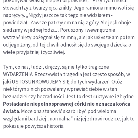
pokonywać własną niepełnosprawność". Przy tych moich
słowach łzy z twarzy ojca znikły. Jego ramiona mimo woli się
naprężyły. „Nigdy jeszcze tak tego nie widziałem -
powiedział. Zawsze patrzyłem na nią z góry. Ale jeśli oboje
siedzimy w jednej łodzi...". Poruszony i wewnętrznie
wstrząśnięty pożegnał się ze mną, ale jak usłyszałam potem
od jego żony, od tej chwili odnosił się do swojego dziecka o
wiele przyjaźniej i życzliwiej.
Tym, co nas, ludzi, dręczy, są nie tylko tragiczne
WYDARZENIA. Rzeczywistą tragedią jest często sposób, w
jaki USTOSUNKOWUJEMY SIĘ do tych wydarzeń. Otóż
niektórym z nich pozwalamy wprawiać siebie w stan
beznadziei czy bezradności. Jest to destruktywne i zbędne.
Posiadanie niepełnosprawnej córki nie oznacza końca
świata
. Może ona stanowić skarb i być pod wieloma
względami bardziej „normalna" niż jej zdrowi rodzice, jak to
pokazuje powyższa historia.