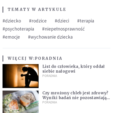
TEMATY W ARTYKULE
#dziecko
#rodzice
#dzieci
#terapia
#psychoterapia
#niepełnosprawność
#emocje
#wychowanie dziecka
WIĘCEJ W:
PORADNIA
List do człowieka, który oddał
siebie nałogowi
PORADNIA
Czy mrożony chleb jest zdrowy?
Wyniki badań nie pozostawiają
złudzeń
PORADNIA