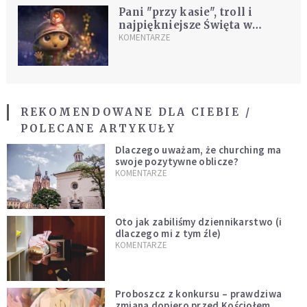
Pani "przy kasie", troll i
najpiękniejsze Święta w
historii
KOMENTARZE
REKOMENDOWANE DLA CIEBIE /
POLECANE ARTYKUŁY
Dlaczego uważam, że churching ma
swoje pozytywne oblicze?
KOMENTARZE
Oto jak zabiliśmy dziennikarstwo (i
dlaczego mi z tym źle)
KOMENTARZE
Proboszcz z konkursu – prawdziwa
zmiana dopiero przed Kościołem