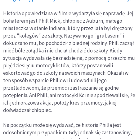
Historia opowiedziana w filmie wydarzyła się naprawdę. Jej
bohaterem jest Phill Mick, chłopiec z Auburn, małego
miasteczka w stanie Indiana, który przez lata był dręczony
przez "kolegów" ze szkoły. Nazywano go "grubasem" i
dokuczano mu, bo pochodził z biednej rodziny. Phill zaczął
mieć bóle żołądka i nie chciał chodzić do szkoły. Kiedy
sytuacja wydawała się beznadziejna, z pomocą przeszło mu
pięćdziesięciu motocyklistów, którzy postanowili
eskortować go do szkoły na swoich maszynach. Okazali w
ten sposób wsparcie Phillowi i udowodnili jego
prześladowcom, że przemoc i zastraszanie są godne
potępienia. Ani Phill, ani motocykliści nie spodziewali się, że
ich jednorazowa akcja, położy kres przemocy, jakiej
doświadczał chłopiec.
Na początku może się wydawać, że historia Philla jest
odosobnionym przypadkiem. Gdy jednak się zastanowimy,