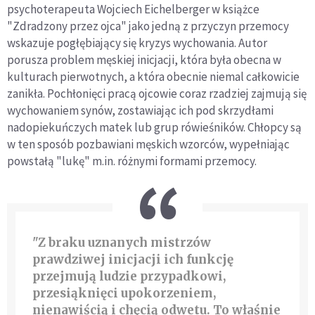
psychoterapeuta Wojciech Eichelberger w książce
"Zdradzony przez ojca" jako jedną z przyczyn przemocy
wskazuje pogłębiający się kryzys wychowania. Autor
porusza problem męskiej inicjacji, która była obecna w
kulturach pierwotnych, a która obecnie niemal całkowicie
zanikła. Pochłonięci pracą ojcowie coraz rzadziej zajmują się
wychowaniem synów, zostawiając ich pod skrzydłami
nadopiekuńczych matek lub grup rówieśników. Chłopcy są
w ten sposób pozbawiani męskich wzorców, wypełniając
powstałą "lukę" m.in. różnymi formami przemocy.
"Z braku uznanych mistrzów
prawdziwej inicjacji ich funkcję
przejmują ludzie przypadkowi,
przesiąknięci upokorzeniem,
nienawiścią i chęcią odwetu. To właśnie