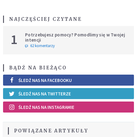
NAJCZĘŚCIEJ CZYTANE
1
Potrzebujesz pomocy? Pomodlimy się w Twojej
intencji
62 komentarzy
BĄDŹ NA BIEŻĄCO
ŚLEDŹ NAS NA FACEBOOKU
ŚLEDŹ NAS NA TWITTERZE
ŚLEDŹ NAS NA INSTAGRAMIE
POWIĄZANE ARTYKUŁY