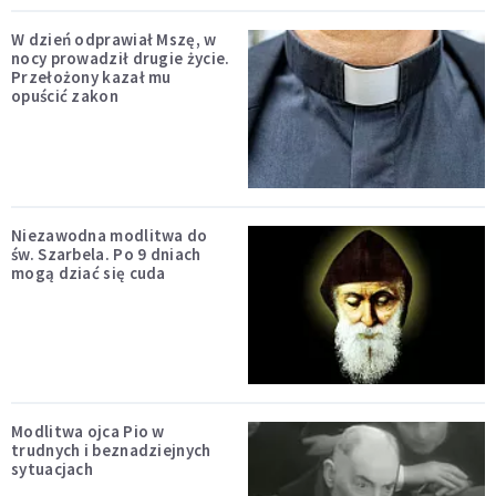
W dzień odprawiał Mszę, w
nocy prowadził drugie życie.
Przełożony kazał mu
opuścić zakon
Niezawodna modlitwa do
św. Szarbela. Po 9 dniach
mogą dziać się cuda
Modlitwa ojca Pio w
trudnych i beznadziejnych
sytuacjach