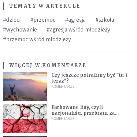
TEMATY W ARTYKULE
#dzieci
#przemoc
#agresja
#szkoła
#wychowanie
#agresja wśród młodzieży
#przemoc wśród młodzieży
WIĘCEJ W:
KOMENTARZE
Czy jeszcze potrafimy być "tu i
teraz"?
KOMENTARZE
Farbowane lisy, czyli
nacjonaliści przebrani za
chrześcijan
KOMENTARZE