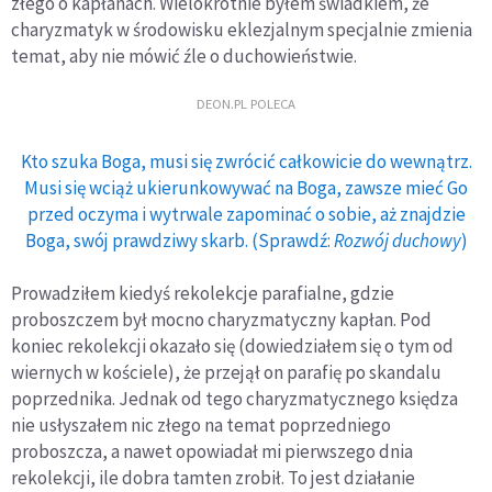
złego o kapłanach. Wielokrotnie byłem świadkiem, że
charyzmatyk w środowisku eklezjalnym specjalnie zmienia
temat, aby nie mówić źle o duchowieństwie.
DEON.PL POLECA
Kto szuka Boga, musi się zwrócić całkowicie do wewnątrz.
Musi się wciąż ukierunkowywać na Boga, zawsze mieć Go
przed oczyma i wytrwale zapominać o sobie, aż znajdzie
Boga, swój prawdziwy skarb. (Sprawdź:
Rozwój duchowy
)
Prowadziłem kiedyś rekolekcje parafialne, gdzie
proboszczem był mocno charyzmatyczny kapłan. Pod
koniec rekolekcji okazało się (dowiedziałem się o tym od
wiernych w kościele), że przejął on parafię po skandalu
poprzednika. Jednak od tego charyzmatycznego księdza
nie usłyszałem nic złego na temat poprzedniego
proboszcza, a nawet opowiadał mi pierwszego dnia
rekolekcji, ile dobra tamten zrobił. To jest działanie