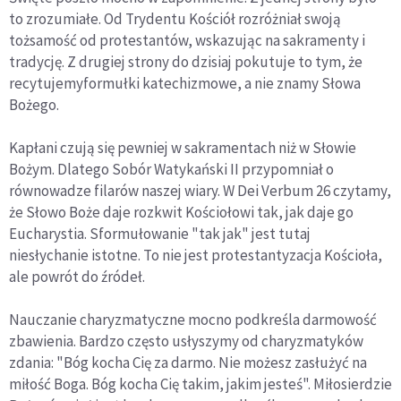
to zrozumiałe. Od Trydentu Kościół rozróżniał swoją
tożsamość od protestantów, wskazując na sakramenty i
tradycję. Z drugiej strony do dzisiaj pokutuje to tym, że
recytujemyformułki katechizmowe, a nie znamy Słowa
Bożego.
Kapłani czują się pewniej w sakramentach niż w Słowie
Bożym. Dlatego Sobór Watykański II przypomniał o
równowadze filarów naszej wiary. W Dei Verbum 26 czytamy,
że Słowo Boże daje rozkwit Kościołowi tak, jak daje go
Eucharystia. Sformułowanie "tak jak" jest tutaj
niesłychanie istotne. To nie jest protestantyzacja Kościoła,
ale powrót do źródeł.
Nauczanie charyzmatyczne mocno podkreśla darmowość
zbawienia. Bardzo często usłyszymy od charyzmatyków
zdania: "Bóg kocha Cię za darmo. Nie możesz zasłużyć na
miłość Boga. Bóg kocha Cię takim, jakim jesteś". Miłosierdzie