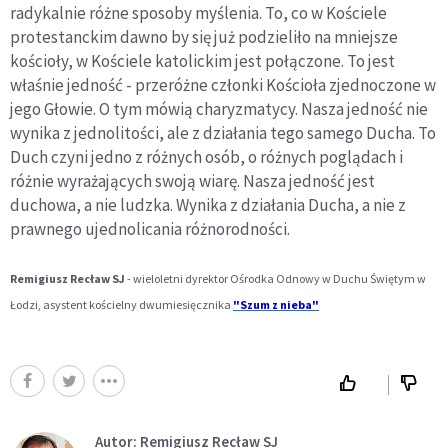
radykalnie różne sposoby myślenia. To, co w Kościele
protestanckim dawno by się już podzieliło na mniejsze
kościoły, w Kościele katolickim jest połączone. To jest
właśnie jedność - przeróżne członki Kościoła zjednoczone w
jego Głowie. O tym mówią charyzmatycy. Nasza jedność nie
wynika z jednolitości, ale z działania tego samego Ducha. To
Duch czyni jedno z różnych osób, o różnych poglądach i
różnie wyrażających swoją wiarę. Nasza jedność jest
duchowa, a nie ludzka. Wynika z działania Ducha, a nie z
prawnego ujednolicania różnorodności.
Remigiusz Recław SJ
- wieloletni dyrektor Ośrodka Odnowy w Duchu Świętym w
Łodzi, asystent kościelny dwumiesięcznika
"Szum z nieba"
Autor: Remigiusz Recław SJ