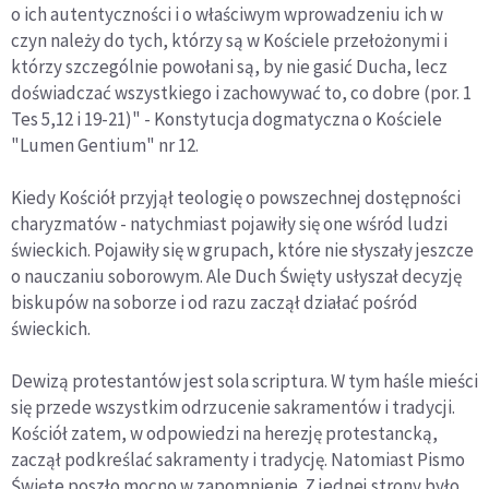
o ich autentyczności i o właściwym wprowadzeniu ich w
czyn należy do tych, którzy są w Kościele przełożonymi i
którzy szczególnie powołani są, by nie gasić Ducha, lecz
doświadczać wszystkiego i zachowywać to, co dobre (por. 1
Tes 5,12 i 19-21)" - Konstytucja dogmatyczna o Kościele
"Lumen Gentium" nr 12.
Kiedy Kościół przyjął teologię o powszechnej dostępności
charyzmatów - natychmiast pojawiły się one wśród ludzi
świeckich. Pojawiły się w grupach, które nie słyszały jeszcze
o nauczaniu soborowym. Ale Duch Święty usłyszał decyzję
biskupów na soborze i od razu zaczął działać pośród
świeckich.
Dewizą protestantów jest sola scriptura. W tym haśle mieści
się przede wszystkim odrzucenie sakramentów i tradycji.
Kościół zatem, w odpowiedzi na herezję protestancką,
zaczął podkreślać sakramenty i tradycję. Natomiast Pismo
Święte poszło mocno w zapomnienie. Z jednej strony było