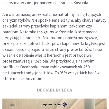
charyzmatyczne - jednoczyć z hierarchią Kościoła.
Ani w internecie, ani w realu nie natrafimy na hejtujących
charyzmatyków. Nie spotkałem się z tym, aby charyzmatycy
zakładali strony przeciwko kapłanom, zakonom czy
parafiom. Natomiast są grupy w Kościele, które mocno
krytykują hierarchię kościelną - od papieża począwszy,
przez poszczególnych biskupów i kapłanów. Ta krytyka jest
czasem bardziej zajadła niż ze strony protestantów. Takie
właśnie osłabianie więzi z hierarchią jest prawdziwą
protestantyzacją Kościoła. Dla przykładu ja na swoim
profilu na Facebooku mam zablokowanych ok. 250
hejtujących tradycjonalistów. To 95% wszystkich banów,
które musiałem zrobić.
DEON.PL POLECA