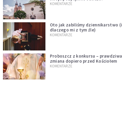
KOMENTARZE
Oto jak zabiliśmy dziennikarstwo (i
dlaczego mi z tym źle)
KOMENTARZE
Proboszcz z konkursu – prawdziwa
zmiana dopiero przed Kościołem
KOMENTARZE
Niech rozkwitną przydomowe ogródki
i żyją dłużej od nas
KOMENTARZE
Czy polska tradycja zabija żywą wiarę?
Kościół to nie punkt usługowy
KOMENTARZE