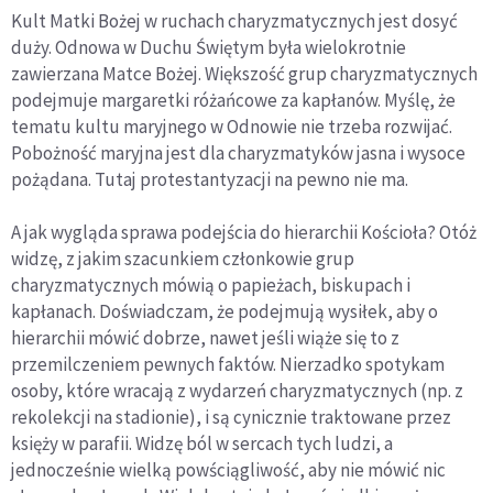
Kult Matki Bożej w ruchach charyzmatycznych jest dosyć
duży. Odnowa w Duchu Świętym była wielokrotnie
zawierzana Matce Bożej. Większość grup charyzmatycznych
podejmuje margaretki różańcowe za kapłanów. Myślę, że
tematu kultu maryjnego w Odnowie nie trzeba rozwijać.
Pobożność maryjna jest dla charyzmatyków jasna i wysoce
pożądana. Tutaj protestantyzacji na pewno nie ma.
A jak wygląda sprawa podejścia do hierarchii Kościoła? Otóż
widzę, z jakim szacunkiem członkowie grup
charyzmatycznych mówią o papieżach, biskupach i
kapłanach. Doświadczam, że podejmują wysiłek, aby o
hierarchii mówić dobrze, nawet jeśli wiąże się to z
przemilczeniem pewnych faktów. Nierzadko spotykam
osoby, które wracają z wydarzeń charyzmatycznych (np. z
rekolekcji na stadionie), i są cynicznie traktowane przez
księży w parafii. Widzę ból w sercach tych ludzi, a
jednocześnie wielką powściągliwość, aby nie mówić nic