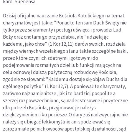
kard. Suenensa.
Dzisiaj oficjalne nauczanie Kościoła Katolickiego na temat
charyzmatów jest takie: "Ponadto ten sam Duch Święty nie
tylko przez sakramenty i posługi uświęca i prowadzi Lud
Boży oraz cnotami go przyozdabia, ale "udzielając
każdemu, jako chce" (1 Kor 12,11) darów swoich, rozdziela
między wiernych wszelakiego stanu także szczególne łaski,
przez które czyni ich zdatnymi i gotowymi do
podejmowania rozmaitych dzieł lub funkcji mających na
celu odnowę i dalszą pożyteczną rozbudowę Kościoła,
zgodnie ze słowami: "Każdemu dostaje się objaw Ducha dla
ogólnego pożytku" (1 Kor 12,7). A ponieważ te charyzmaty,
zarówno najznamienitsze, jak i te bardziej pospolite a
szerzej rozpowszechnione, są nader stosowne i pożyteczne
dla potrzeb Kościoła, przyjmować je należy z
dziękczynieniem i ku pociesze. O dary zaś nadzwyczajne nie
należy się ubiegać lekkomyślnie ani spodziewać się
zarozumiale po nich owoców apostolskiej działalności, sąd