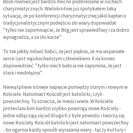
Boże również jest bardzo mocno podkreślane w ruchach
charyzmatycznych. Wielokrotnie już spotykałem taką
sytuację, że po konferencji charyzmatycznej jakiś kapłan o
tradycjonalistycznym podejściu do wiary dopowiadał:
"tylko nie zapominajcie, że Bóg jest sprawiedliwy i za dobro
wynagradza, a za zło karze"
To tak jakby mówić babci, że jest piękna, że ma wspaniałe
serce i jest najukochańszym człowiekiem. A na koniec
dopowiedzieć: "tylko niech babcia nie zapomina, że jest
stara i niedołężna".
Niewątpliwie istnieje napięcie pomiędzy starym i nowym w
Kościele. Natomiast Kościół jest katolicki, czyli
powszechny. To oznacza, że mieści wiele. W Kościele
protestanckim bardzo szybko powstają nowe Kościoły -
jedne odłączają się od drugich z byle powodu i tworzą się
nowe Kościoły. Kościół katolicki jest natomiast powszechny
- bo ogarnia każdy sposób wyrażania wiary - łączy kultury i