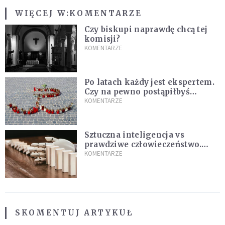
WIĘCEJ W:
KOMENTARZE
Czy biskupi naprawdę chcą tej
komisji?
KOMENTARZE
Po latach każdy jest ekspertem.
Czy na pewno postąpiłbyś
inaczej?
KOMENTARZE
Sztuczna inteligencja vs
prawdziwe człowieczeństwo.
Dlaczego AI nie nauczy nas
KOMENTARZE
kochać
SKOMENTUJ ARTYKUŁ