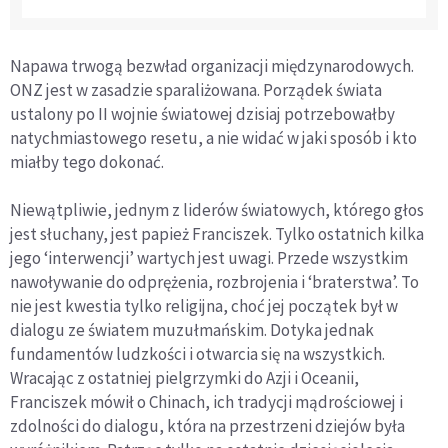
Napawa trwogą bezwład organizacji międzynarodowych.
ONZ jest w zasadzie sparaliżowana. Porządek świata
ustalony po II wojnie światowej dzisiaj potrzebowałby
natychmiastowego resetu, a nie widać w jaki sposób i kto
miałby tego dokonać.
Niewątpliwie, jednym z liderów światowych, którego głos
jest słuchany, jest papież Franciszek. Tylko ostatnich kilka
jego ‘interwencji’ wartych jest uwagi. Przede wszystkim
nawoływanie do odprężenia, rozbrojenia i ‘braterstwa’. To
nie jest kwestia tylko religijna, choć jej początek był w
dialogu ze światem muzułmańskim. Dotyka jednak
fundamentów ludzkości i otwarcia się na wszystkich.
Wracając z ostatniej pielgrzymki do Azji i Oceanii,
Franciszek mówił o Chinach, ich tradycji mądrościowej i
zdolności do dialogu, która na przestrzeni dziejów była