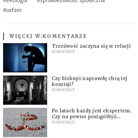
#oxfam
WIĘCEJ W:
KOMENTARZE
Trzeźwość zaczyna się w relacji
KOMENTARZE
Czy biskupi naprawdę chcą tej
komisji?
KOMENTARZE
Po latach każdy jest ekspertem.
Czy na pewno postąpiłbyś
inaczej?
KOMENTARZE