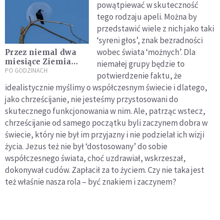
powątpiewać w skuteczność
tego rodzaju apeli. Można by
przedstawić wiele z nich jako taki
‘syreni głos’, znak bezradności
wobec świata ‘możnych’. Dla
Przez niemal dwa
miesiące Ziemia
niemałej grupy będzie to
będzie miała dwa
PO GODZINACH
potwierdzenie faktu, że
księżyce
idealistycznie myślimy o współczesnym świecie i dlatego,
jako chrześcijanie, nie jesteśmy przystosowani do
skutecznego funkcjonowania w nim. Ale, patrząc wstecz,
chrześcijanie od samego początku byli zaczynem dobra w
świecie, który nie był im przyjazny i nie podzielał ich wizji
życia. Jezus też nie był ‘dostosowany’ do sobie
współczesnego świata, choć uzdrawiał, wskrzeszał,
dokonywał cudów. Zapłacił za to życiem. Czy nie taka jest
też właśnie nasza rola – być znakiem i zaczynem?