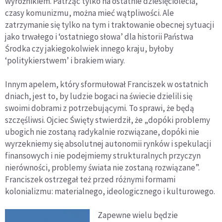
wyróżnikiem. Patrząc tylko na ostatnie dziesięciolecia,
czasy komunizmu, można mieć wątpliwości. Ale
zatrzymanie się tylko na tym i traktowanie obecnej sytuacji
jako trwałego i ‘ostatniego słowa’ dla historii Państwa
Środka czy jakiegokolwiek innego kraju, byłoby
‘politykierstwem’ i brakiem wiary.
Innym apelem, który sformułował Franciszek w ostatnich
dniach, jest to, by ludzie bogaci na świecie dzielili się
swoimi dobrami z potrzebującymi. To sprawi, że będą
szczęśliwsi. Ojciec Święty stwierdził, że „dopóki problemy
ubogich nie zostaną radykalnie rozwiązane, dopóki nie
wyrzekniemy się absolutnej autonomii rynków i spekulacji
finansowych i nie podejmiemy strukturalnych przyczyn
nierówności, problemy świata nie zostaną rozwiązane”.
Franciszek ostrzegał też przed różnymi formami
kolonializmu: materialnego, ideologicznego i kulturowego.
Zapewne wielu będzie