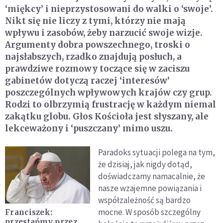
‘miękcy’ i nieprzystosowani do walki o ‘swoje’.
Nikt się nie liczy z tymi, którzy nie mają
wpływu i zasobów, żeby narzucić swoje wizje.
Argumenty dobra powszechnego, troski o
najsłabszych, rzadko znajdują posłuch, a
prawdziwe rozmowy toczące się w zaciszu
gabinetów dotyczą raczej ‘interesów’
poszczególnych wpływowych krajów czy grup.
Rodzi to olbrzymią frustrację w każdym niemal
zakątku globu. Głos Kościoła jest słyszany, ale
lekceważony i ‘puszczany’ mimo uszu.
Paradoks sytuacji polega na tym,
że dzisiaj, jak nigdy dotąd,
doświadczamy namacalnie, że
nasze wzajemne powiązania i
współzależność są bardzo
mocne. W sposób szczególny
Franciszek:
przestańmy przez