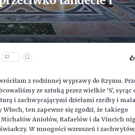
 przeciwko tandecie i
wróciłam z rodzinnej wyprawy do Rzymu. Prz
bcowaliśmy ze sztuką przez wielkie ‘S’, sycąc 
turą i zachwycającymi dziełami rzeźby i mal
y Włoch, ten zapewne się zgodzi, że takiego
Michałów Aniołów, Rafaelów i da Vincich ni
 uświadczy. W mnogości wzruszeń i zachwytów,