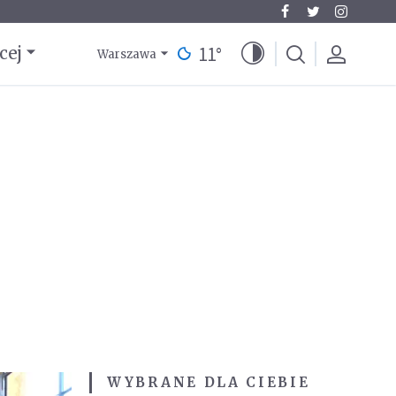
11
°
cej
Warszawa
WYBRANE DLA CIEBIE