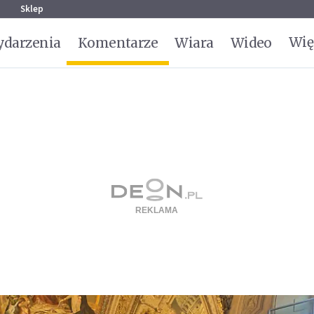
g
Sklep
Wię
darzenia
Komentarze
Wiara
Wideo