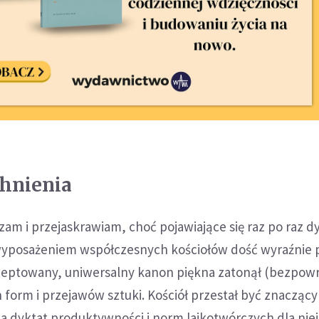
hnienia
am i przejaskrawiam, choć pojawiające się raz po raz d
 wyposażeniem współczesnych kościołów dość wyraźnie 
eptowany, uniwersalny kanon piękna zatonął (bezpowr
form i przejawów sztuki. Kościół przestał być znacząc
a dyktat produktywności i norm lajkotwórczych dla ni