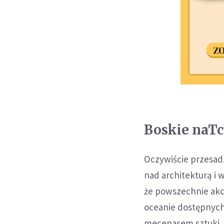
Boskie naTc
Oczywiście przesadz
nad architekturą i
że powszechnie akc
oceanie dostępnych 
mecenasem sztuki, 