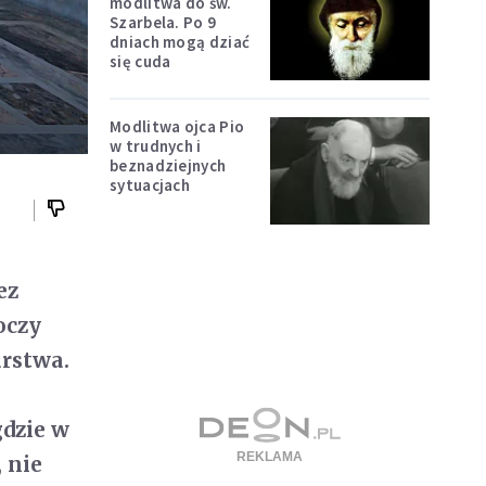
modlitwa do św.
Szarbela. Po 9
dniach mogą dziać
się cuda
Modlitwa ojca Pio
w trudnych i
beznadziejnych
sytuacjach
ez
oczy
arstwa.
gdzie w
 nie