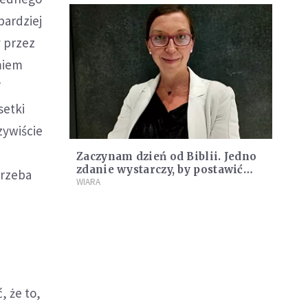
bardziej
 przez
miem
’
setki
zywiście
Zaczynam dzień od Biblii. Jedno
zdanie wystarczy, by postawić
Trzeba
mnie do pionu i ustawić mi dzień
WIARA
[WYWIAD]
, że to,