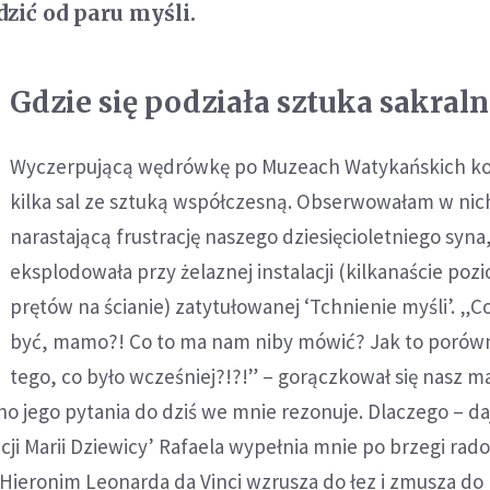
zić od paru myśli.
Gdzie się podziała sztuka sakraln
Wyczerpującą wędrówkę po Muzeach Watykańskich k
kilka sal ze sztuką współczesną. Obserwowałam w nic
narastającą frustrację naszego dziesięcioletniego syna
eksplodowała przy żelaznej instalacji (kilkanaście po
prętów na ścianie) zatytułowanej ‘Tchnienie myśli’. „C
być, mamo?! Co to ma nam niby mówić? Jak to porów
tego, co było wcześniej?!?!” – gorączkował się nasz m
echo jego pytania do dziś we mnie rezonuje. Dlaczego – d
cji Marii Dziewicy’ Rafaela wypełnia mnie po brzegi rado
Hieronim Leonarda da Vinci wzrusza do łez i zmusza do