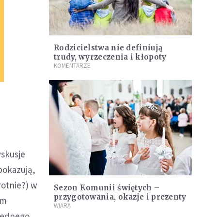
Rodzicielstwa nie definiują
trudy, wyrzeczenia i kłopoty
KOMENTARZE
yskusje
pokazują,
otnie?) w
Sezon Komunii świętych –
przygotowania, okazje i prezenty
ym
WIARA
ejednego