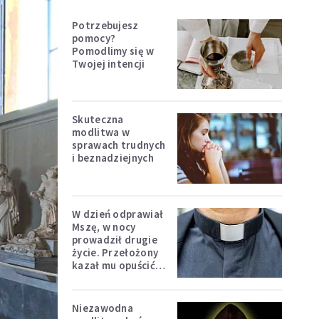
Potrzebujesz
pomocy?
Pomodlimy się w
Twojej intencji
Skuteczna
modlitwa w
sprawach trudnych
i beznadziejnych
W dzień odprawiał
Mszę, w nocy
prowadził drugie
życie. Przełożony
kazał mu opuścić
zakon
Niezawodna