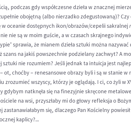
cią, podczas gdy współczesne dzieła w znacznej mierz
zupełnie obojętną (albo nierzadko zdegustowaną)? Czy 
ę w oceanie dostępnych ikon/obrazów/cepelii sakralnej
jnie nie są w moim guście, a w czasach skrajnego indyw
typie’ sprawia, że mianem dzieła sztuki można nazywać
uż szans na jakiś powszechnie podzielany zachwyt? A mo
sztuki nie rozumiem? Jeśli jednak ta intuicja jest najlep
– ot, choćby – renesansowe obrazy byli i są w stanie w
 zrozumieć wszyscy, którzy je oglądają. I ci, co żyli w X
y gdybym natknęła się na finezyjnie skręcone metalowe
ściele na wsi, przyszłaby mi do głowy refleksja o Boży
ej zastanawiałabym się, dlaczego Pan Kościelny powiesił
ocznej kaplicy?...