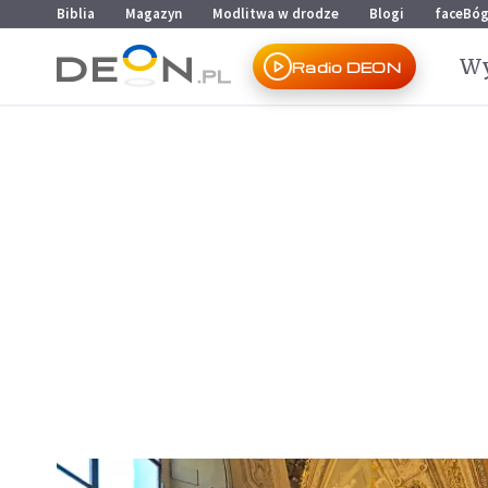
Przejdź do menu głównego
Przejdź do treści
Biblia
Magazyn
Modlitwa w drodze
Blogi
faceBó
Wy
Radio DEON