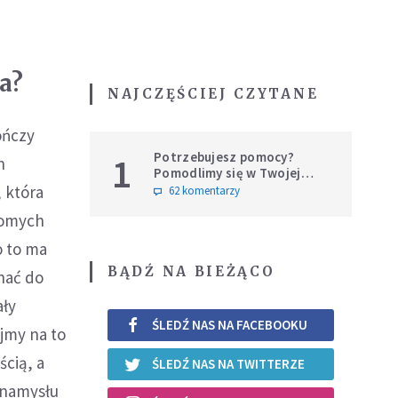
a?
NAJCZĘŚCIEJ CZYTANE
ończy
Potrzebujesz pomocy?
1
h
Pomodlimy się w Twojej
intencji
, która
62 komentarzy
ziomych
o to ma
BĄDŹ NA BIEŻĄCO
nać do
ały
ŚLEDŹ NAS NA FACEBOOKU
ajmy na to
ścią, a
ŚLEDŹ NAS NA TWITTERZE
 namysłu