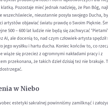
ą klatką. Pozostaje mieć jednak nadzieję, że Pan Bóg, naj
 wszechświecie, nieustannie posyła swojego Ducha, by
ści artystów objawiać światu prawdę o Swoim Pięknie. Ś
ejne 500 – 600 lat ludzie nie będą się zachwycać ‘Pietami
AI, ale docenią to, nad czym człowiek-artysta spędził 
o jego wysiłku i hartu ducha. Koniec końców to, co rzec
 wiąże się przecież z ogromnymi nakładami pracy i z
em przekonana, że takich dzieł dzisiaj też nie brakuje. 
 dostrzegać.
enia w Niebo
wobec estetyki sakralnej powinniśmy zamilknąć i założyć