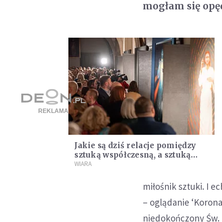
mogłam się opęd
Jakie są dziś relacje pomiędzy
sztuką współczesną, a sztuką
sakralną?
WIARA
miłośnik sztuki. I 
– oglądanie ‘Korona
niedokończony Św. 