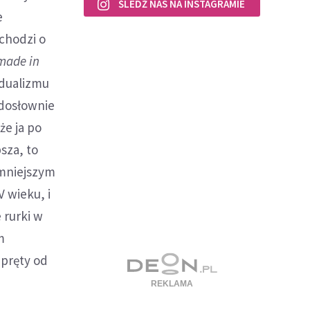
ŚLEDŹ NAS NA INSTAGRAMIE
e
chodzi o
made in
idualizmu
 dosłownie
że ja po
sza, to
 mniejszym
V wieku, i
 rurki w
m
 pręty od