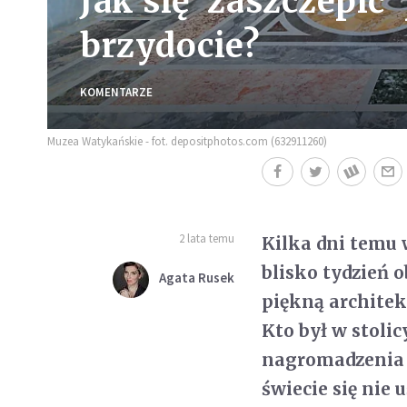
Jak się 'zaszczepić'
brzydocie?
KOMENTARZE
Muzea Watykańskie - fot. depositphotos.com (632911260)
2 lata temu
Kilka dni temu 
blisko tydzień o
Agata Rusek
piękną architek
Kto był w stolic
nagromadzenia 
świecie się nie