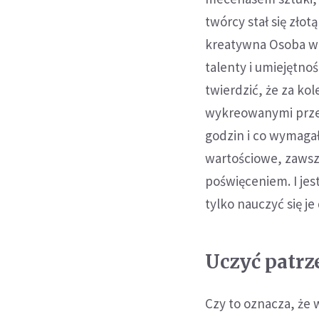
twórcy stał się złot
kreatywna Osoba we
talenty i umiejętno
twierdzić, że za kol
wykreowanymi przez 
godzin i co wymagał
wartościowe, zawsze
poświęceniem. I jest
tylko nauczyć się je
Uczyć patrz
Czy to oznacza, że 