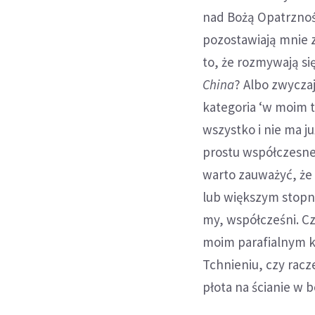
nad Bożą Opatrznoś
pozostawiają mnie 
to, że rozmywają si
China
? Albo zwycza
kategoria ‘w moim 
wszystko i nie ma j
prostu współczesnej 
warto zauważyć, że 
lub większym stopniu
my, współcześni. Cz
moim parafialnym ko
Tchnieniu, czy racz
płota na ścianie w b