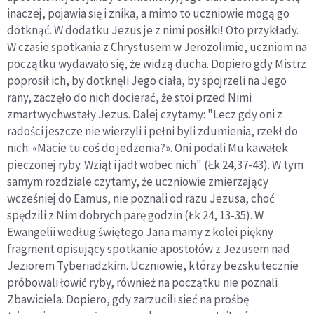
inaczej, pojawia się i znika, a mimo to uczniowie mogą go
dotknąć. W dodatku Jezus je z nimi posiłki! Oto przykłady.
W czasie spotkania z Chrystusem w Jerozolimie, uczniom na
początku wydawało się, że widzą ducha. Dopiero gdy Mistrz
poprosił ich, by dotknęli Jego ciała, by spojrzeli na Jego
rany, zaczęło do nich docierać, że stoi przed Nimi
zmartwychwstały Jezus. Dalej czytamy: "Lecz gdy oni z
radości jeszcze nie wierzyli i pełni byli zdumienia, rzekł do
nich: «Macie tu coś do jedzenia?». Oni podali Mu kawałek
pieczonej ryby. Wziął i jadł wobec nich" (Łk 24,37-43). W tym
samym rozdziale czytamy, że uczniowie zmierzający
wcześniej do Eamus, nie poznali od razu Jezusa, choć
spędzili z Nim dobrych parę godzin (Łk 24, 13-35). W
Ewangelii według świętego Jana mamy z kolei piękny
fragment opisujący spotkanie apostołów z Jezusem nad
Jeziorem Tyberiadzkim. Uczniowie, którzy bezskutecznie
próbowali łowić ryby, również na początku nie poznali
Zbawiciela. Dopiero, gdy zarzucili sieć na prośbę