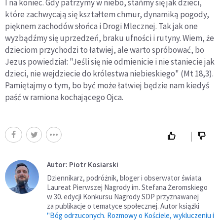
I na koniec. Gdy patrzymy w niebo, stańmy się jak dzieci,
które zachwycają się kształtem chmur, dynamiką pogody,
pięknem zachodów słońca i Drogi Mlecznej. Tak jak one
wyzbądźmy się uprzedzeń, braku ufności i rutyny. Wiem, że
dzieciom przychodzi to łatwiej, ale warto spróbować, bo
Jezus powiedział: "Jeśli się nie odmienicie i nie staniecie jak
dzieci, nie wejdziecie do królestwa niebieskiego" (Mt 18,3).
Pamiętajmy o tym, bo być może łatwiej będzie nam kiedyś
paść w ramiona kochającego Ojca.
Autor: Piotr Kosiarski
Dziennikarz, podróżnik, bloger i obserwator świata.
Laureat Pierwszej Nagrody im. Stefana Żeromskiego
w 30. edycji Konkursu Nagrody SDP przyznawanej
za publikacje o tematyce społecznej. Autor książki
"Bóg odrzuconych. Rozmowy o Kościele, wykluczeniu i