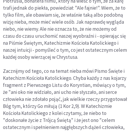
Piotrusia, bohatera filmu, który na wieść o tym, że za karę
trafi jednak do piekła, powiedział: "Ale fajnie!". Wiem, że to
tylko film, ale obawiam się, że właśnie taką albo podobną
wizję nieba, może mieć wiele osób. Jak naprawdę wygląda
niebo, nie wiemy. Ale nie oznacza to, że nie możemy od
czasu do czasu uruchomić naszej wyobraźni i - opierając się
na Piśmie Świętym, Katechizmie Kościoła Katolickiego i
naszej intuicji - pomyśleć o tym, co jest ostatecznym celem
każdej osoby wierzącej w Chrystusa.
Zacznijmy od tego, co na temat nieba mówi Pismo Święte i
Katechizm Kościoła Katolickiego. Chyba każdy z nas kojarzy
fragment z Pierwszego Listu do Koryntian, mówiący o tym,
że "ani oko nie widziało, ani ucho nie słyszało, ani serce
człowieka nie zdołało pojąć, jak wielkie rzeczy przygotował
Bóg tym, którzy Go miłują (1 Kor 2,9). W Katechizmie
Kościoła Katolickiego z kolei czytamy, że niebo to
"doskonałe życie z Trójcą Świętą" i że jest ono "celem
ostatecznym i spełnieniem najgłębszych dążeń człowieka,