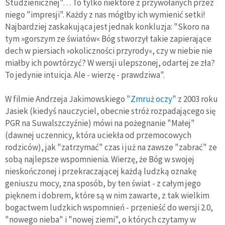
Studzienicznej"… To tylko niektóre z przywołanych przez
niego "impresji". Każdy z nas mógłby ich wymienić setki!
Najbardziej zaskakująca jest jednak konkluzja: "Skoro na
tym »gorszym ze światów« Bóg stworzył takie zapierające
dech w piersiach »okoliczności przyrody«, czy w niebie nie
miałby ich powtórzyć? W wersji ulepszonej, odartej ze zła?
To jedynie intuicja. Ale - wierzę - prawdziwa".
W filmie Andrzeja Jakimowskiego
"Zmruż oczy"
z 2003 roku
Jasiek (kiedyś nauczyciel, obecnie stróż rozpadającego się
PGR na Suwalszczyźnie) mówi na pożegnanie "Małej"
(dawnej uczennicy, która uciekła od przemocowych
rodziców), jak "zatrzymać" czas i już na zawsze "zabrać" ze
sobą najlepsze wspomnienia. Wierzę, że Bóg w swojej
nieskończonej i przekraczającej każdą ludzką oznakę
geniuszu mocy, zna sposób, by ten świat - z całym jego
pięknem i dobrem, które są w nim zawarte, z tak wielkim
bogactwem ludzkich wspomnień - przenieść do wersji 2.0,
"nowego nieba" i "nowej ziemi", o których czytamy w