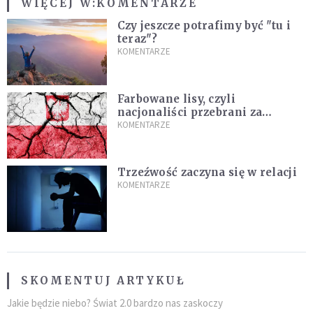
WIĘCEJ W:
KOMENTARZE
Czy jeszcze potrafimy być "tu i
teraz"?
KOMENTARZE
Farbowane lisy, czyli
nacjonaliści przebrani za
chrześcijan
KOMENTARZE
Trzeźwość zaczyna się w relacji
KOMENTARZE
SKOMENTUJ ARTYKUŁ
Jakie będzie niebo? Świat 2.0 bardzo nas zaskoczy