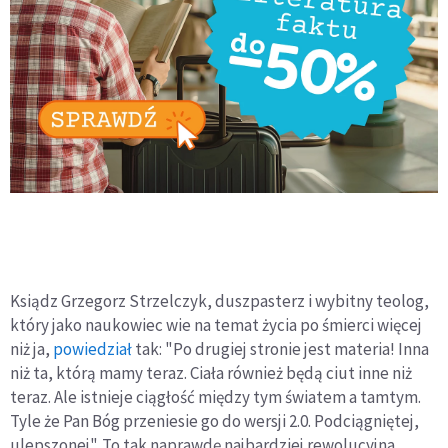
Ksiądz Grzegorz Strzelczyk, duszpasterz i wybitny teolog,
który jako naukowiec wie na temat życia po śmierci więcej
niż ja,
powiedział
tak: "Po drugiej stronie jest materia! Inna
niż ta, którą mamy teraz. Ciała również będą ciut inne niż
teraz. Ale istnieje ciągłość między tym światem a tamtym.
Tyle że Pan Bóg przeniesie go do wersji 2.0. Podciągniętej,
ulepszonej". To tak naprawdę najbardziej rewolucyjna