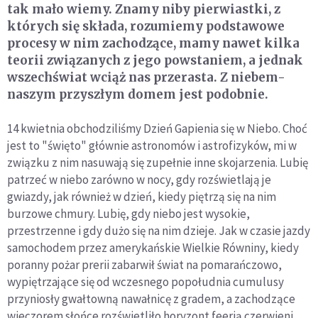
tak mało wiemy. Znamy niby pierwiastki, z
których się składa, rozumiemy podstawowe
procesy w nim zachodzące, mamy nawet kilka
teorii związanych z jego powstaniem, a jednak
wszechświat wciąż nas przerasta. Z niebem-
naszym przyszłym domem jest podobnie.
14 kwietnia obchodziliśmy Dzień Gapienia się w Niebo. Choć
jest to "święto" głównie astronomów i astrofizyków, mi w
związku z nim nasuwają się zupełnie inne skojarzenia. Lubię
patrzeć w niebo zarówno w nocy, gdy rozświetlają je
gwiazdy, jak również w dzień, kiedy piętrzą się na nim
burzowe chmury. Lubię, gdy niebo jest wysokie,
przestrzenne i gdy dużo się na nim dzieje. Jak w czasie jazdy
samochodem przez amerykańskie Wielkie Równiny, kiedy
poranny pożar prerii zabarwił świat na pomarańczowo,
wypiętrzające się od wczesnego popołudnia cumulusy
przyniosły gwałtowną nawałnicę z gradem, a zachodzące
wieczorem słońce rozświetliło horyzont feerią czerwieni.