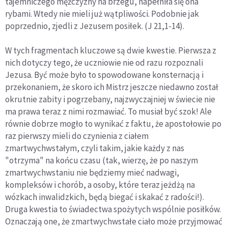
tajemniczego mężczyzny na brzegu, napełniła się ona
rybami. Wtedy nie mieli już wątpliwości. Podobnie jak
poprzednio, zjedli z Jezusem posiłek. (J 21,1-14).
W tych fragmentach kluczowe są dwie kwestie. Pierwsza z
nich dotyczy tego, że uczniowie nie od razu rozpoznali
Jezusa. Być może było to spowodowane konsternacją i
przekonaniem, że skoro ich Mistrz jeszcze niedawno został
okrutnie zabity i pogrzebany, najzwyczajniej w świecie nie
ma prawa teraz z nimi rozmawiać. To musiał być szok! Ale
równie dobrze mogło to wynikać z faktu, że apostołowie po
raz pierwszy mieli do czynienia z ciałem
zmartwychwstałym, czyli takim, jakie każdy z nas
"otrzyma" na końcu czasu (tak, wierzę, że po naszym
zmartwychwstaniu nie będziemy mieć nadwagi,
kompleksów i chorób, a osoby, które teraz jeżdżą na
wózkach inwalidzkich, będą biegać i skakać z radości!).
Druga kwestia to świadectwa spożytych wspólnie posiłków.
Oznaczają one, że zmartwychwstałe ciało może przyjmować