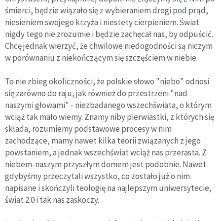
śmierci, będzie wiązało się z wybieraniem drogi pod prąd,
niesieniem swojego krzyża i niestety cierpieniem. Świat
nigdy tego nie zrozumie i będzie zachęcał nas, by odpuścić.
Chcę jednak wierzyć, że chwilowe niedogodności są niczym
w porównaniu z niekończącym się szczęściem w niebie.
To nie zbieg okoliczności, że polskie słowo "niebo" odnosi
się zarówno do raju, jak również do przestrzeni "nad
naszymi głowami" - niezbadanego wszechświata, o którym
wciąż tak mało wiemy. Znamy niby pierwiastki, z których się
składa, rozumiemy podstawowe procesy w nim
zachodzące, mamy nawet kilka teorii związanych z jego
powstaniem, a jednak wszechświat wciąż nas przerasta. Z
niebem-naszym przyszłym domem jest podobnie. Nawet
gdybyśmy przeczytali wszystko, co zostało już o nim
napisane i skończyli teologię na najlepszym uniwersytecie,
świat 2.0 i tak nas zaskoczy.