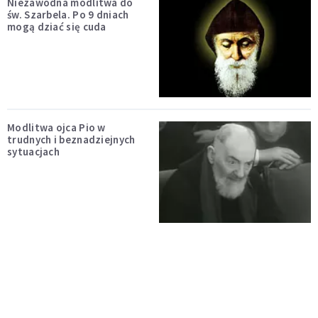
Niezawodna modlitwa do
św. Szarbela. Po 9 dniach
mogą dziać się cuda
Modlitwa ojca Pio w
trudnych i beznadziejnych
sytuacjach