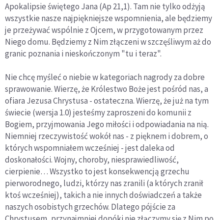
Apokalipsie świętego Jana (Ap 21,1). Tam nie tylko odżyją
wszystkie nasze najpiękniejsze wspomnienia, ale będziemy
je przeżywać wspólnie z Ojcem, w przygotowanym przez
Niego domu. Będziemy z Nim złączeni w szczęśliwym aż do
granic poznania i nieskończonym "tu i teraz".
Nie chcę myśleć o niebie w kategoriach nagrody za dobre
sprawowanie. Wierzę, że Królestwo Boże jest pośród nas, a
ofiara Jezusa Chrystusa - ostateczna. Wierzę, że już na tym
świecie (wersja 1.0) jesteśmy zaproszeni do komunii z
Bogiem, przyjmowania Jego miłości i odpowiadania na nią.
Niemniej rzeczywistość wokół nas - z pięknem i dobrem, o
których wspomniałem wcześniej - jest daleka od
doskonałości. Wojny, choroby, niesprawiedliwość,
cierpienie… Wszystko to jest konsekwencją grzechu
pierworodnego, ludzi, którzy nas zranili (a których zranił
ktoś wcześniej), takich a nie innych doświadczeń a także
naszych osobistych grzechów. Dlatego pójście za
Chrystusem, przynajmniej dopóki nie złączymy się z Nim po