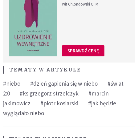
Wit Chlondowski OFM
SPRAWDŹ CENĘ
TEMATY W ARTYKULE
#niebo
#dzień gapienia się w niebo
#świat
2:0
#ks grzegorz strzelczyk
#marcin
jakimowicz
#piotr kosiarski
#jak będzie
wyglądało niebo