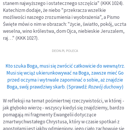
stanem najwyższego i ostatecznego szczęścia" (KKK 1024).
Katechizm dodaje, że niebo "przekracza wszelkie
możliwości naszego zrozumienia i wyobrażenia", a Pismo
Święte mówi o nim w obrazach: "życie, światło, pokój, uczta
weselna, wino królestwa, dom Ojca, niebieskie Jeruzalem,
raj…" (KKK 1027).
DEON.PL POLECA
Kto szuka Boga, musi się zwrócić całkowicie do wewnątrz.
Musi się wciąż ukierunkowywać na Boga, zawsze mieć Go
przed oczyma i wytrwale zapominać o sobie, aż znajdzie
Boga, swój prawdziwy skarb. (Sprawdź:
Rozwój duchowy
)
W refleksji na temat pośmiertnej rzeczywistości, w której -
jak głęboko wierzę - wszyscy kiedyś się znajdziemy, bardzo
pomagają mi fragmenty Ewangelii dotyczące
zmartwychwstałego Chrystusa, który w czasie spotkań z
apostołami jest jakby odmieniony, jego ciało zachowuje się