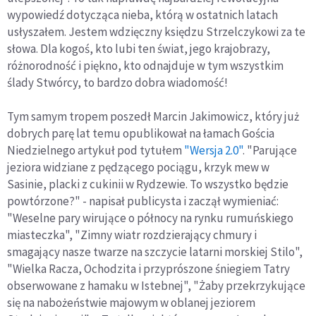
wypowiedź dotycząca nieba, którą w ostatnich latach
usłyszałem. Jestem wdzięczny księdzu Strzelczykowi za te
słowa. Dla kogoś, kto lubi ten świat, jego krajobrazy,
różnorodność i piękno, kto odnajduje w tym wszystkim
ślady Stwórcy, to bardzo dobra wiadomość!
Tym samym tropem poszedł Marcin Jakimowicz, który już
dobrych parę lat temu opublikował na łamach Gościa
Niedzielnego artykuł pod tytułem
"Wersja 2.0"
. "Parujące
jeziora widziane z pędzącego pociągu, krzyk mew w
Sasinie, placki z cukinii w Rydzewie. To wszystko będzie
powtórzone?" - napisał publicysta i zaczął wymieniać:
"Weselne pary wirujące o północy na rynku rumuńskiego
miasteczka", "Zimny wiatr rozdzierający chmury i
smagający nasze twarze na szczycie latarni morskiej Stilo",
"Wielka Racza, Ochodzita i przyprószone śniegiem Tatry
obserwowane z hamaku w Istebnej", "Żaby przekrzykujące
się na nabożeństwie majowym w oblanej jeziorem