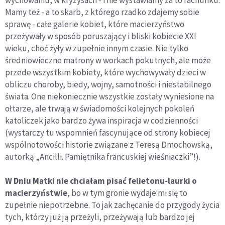
wychowaniu, w kryzysach - i nie wystawiamy za to rachunku.
Mamy też - a to skarb, z którego rzadko zdajemy sobie
sprawę - całe galerie kobiet, które macierzyństwo
przeżywały w sposób poruszający i bliski kobiecie XXI
wieku, choć żyły w zupełnie innym czasie. Nie tylko
średniowieczne matrony w workach pokutnych, ale może
przede wszystkim kobiety, które wychowywały dzieci w
obliczu choroby, biedy, wojny, samotności i niestabilnego
świata. One niekoniecznie wszystkie zostały wyniesione na
ołtarze, ale trwają w świadomości kolejnych pokoleń
katoliczek jako bardzo żywa inspiracja w codzienności
(wystarczy tu wspomnień fascynujące od strony kobiecej
wspólnotowości historie związane z Teresą Dmochowską,
autorką „Ancilli. Pamiętnika francuskiej wieśniaczki”!).
W Dniu Matki nie chciałam pisać felietonu-laurki o
macierzyństwie
, bo w tym gronie wydaje mi się to
zupełnie niepotrzebne. To jak zachęcanie do przygody życia
tych, którzy już ją przeżyli, przeżywają lub bardzo jej