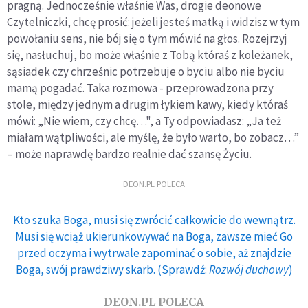
pragną. Jednocześnie właśnie Was, drogie deonowe
Czytelniczki, chcę prosić: jeżeli jesteś matką i widzisz w tym
powołaniu sens, nie bój się o tym mówić na głos. Rozejrzyj
się, nasłuchuj, bo może właśnie z Tobą któraś z koleżanek,
sąsiadek czy chrześnic potrzebuje o byciu albo nie byciu
mamą pogadać. Taka rozmowa - przeprowadzona przy
stole, między jednym a drugim łykiem kawy, kiedy któraś
mówi: „Nie wiem, czy chcę…", a Ty odpowiadasz: „Ja też
miałam wątpliwości, ale myślę, że było warto, bo zobacz…”
– może naprawdę bardzo realnie dać szansę Życiu.
DEON.PL POLECA
Kto szuka Boga, musi się zwrócić całkowicie do wewnątrz.
Musi się wciąż ukierunkowywać na Boga, zawsze mieć Go
przed oczyma i wytrwale zapominać o sobie, aż znajdzie
Boga, swój prawdziwy skarb. (Sprawdź:
Rozwój duchowy
)
DEON.PL POLECA