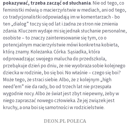
pokazywać, trzeba zacząć od słuchania
. Nie od tego, co
feministki mówią o macierzyństwie w mediach, ani od tego,
co tradycjonalistki odpowiadają im w komentarzach - bo
ten „dialog” toczy się od lat i żadna ze stron nie zmienia
zdania. Kluczem wydaje mi się jednak słuchanie personalne,
osobiste – to znaczy zainteresowanie się tym, co o
potencjalnym macierzyństwie mówi konkretna kobieta,
którą znamy. Koleżanka. Córka. Sąsiadka, która
odprowadzając swojego malucha do przedszkola,
przebąkuje dzień po dniu, że nie wyobraża sobie kolejnego
dziecka w rodzinie, bo się boi. No właśnie – czego się boi?
Może tego, że straci siebie. Albo, że z kolejnym „high
need’em” nie da rady, bo od trzech lat nie przespała
wygodnie nocy. Albo że świat jest zbyt niepewny, żeby w
niego zapraszać nowego człowieka. Że jej związek jest
kruchy, a ona boi się samotności w rodzicielstwie.
DEON.PL POLECA