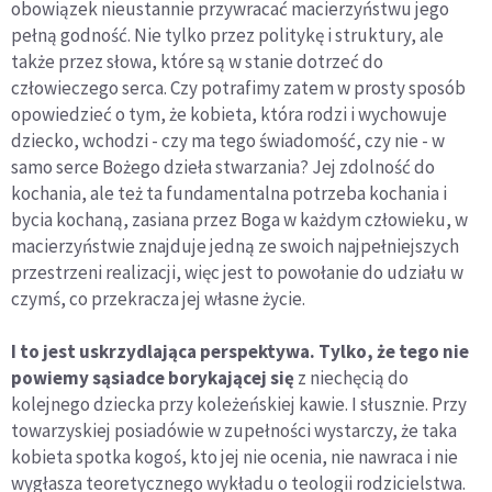
obowiązek nieustannie przywracać macierzyństwu jego
pełną godność. Nie tylko przez politykę i struktury, ale
także przez słowa, które są w stanie dotrzeć do
człowieczego serca. Czy potrafimy zatem w prosty sposób
opowiedzieć o tym, że kobieta, która rodzi i wychowuje
dziecko, wchodzi - czy ma tego świadomość, czy nie - w
samo serce Bożego dzieła stwarzania? Jej zdolność do
kochania, ale też ta fundamentalna potrzeba kochania i
bycia kochaną, zasiana przez Boga w każdym człowieku, w
macierzyństwie znajduje jedną ze swoich najpełniejszych
przestrzeni realizacji, więc jest to powołanie do udziału w
czymś, co przekracza jej własne życie.
I to jest uskrzydlająca perspektywa. Tylko, że tego nie
powiemy sąsiadce borykającej się
z niechęcią do
kolejnego dziecka przy koleżeńskiej kawie. I słusznie. Przy
towarzyskiej posiadówie w zupełności wystarczy, że taka
kobieta spotka kogoś, kto jej nie ocenia, nie nawraca i nie
wygłasza teoretycznego wykładu o teologii rodzicielstwa.