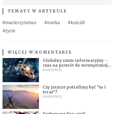
TEMATY W ARTYKULE
#macierzyństwo
#matka
#kościół
#życie
WIĘCEJ W:
KOMENTARZE
Globalny szum informacyjny –
czas na powrót do wewnętrznej
prawdy
KOMENTARZE
Czy jeszcze potrafimy być "tu i
teraz"?
KOMENTARZE
Farbowane lisy, czyli