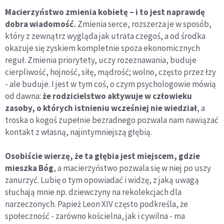
Macierzyństwo zmienia kobietę – i to jest naprawdę
dobra wiadomość.
Zmienia serce, rozszerza je w sposób,
który z zewnątrz wygląda jak utrata czegoś, a od środka
okazuje się zyskiem kompletnie spoza ekonomicznych
reguł. Zmienia priorytety, uczy rozeznawania, buduje
cierpliwość, hojność, siłę, mądrość; wolno, często przez łzy
- ale buduje. I jest w tym coś, o czym psychologowie mówią
od dawna:
że rodzicielstwo aktywuje w człowieku
zasoby, o których istnieniu wcześniej nie wiedział
, a
troska o kogoś zupełnie bezradnego pozwala nam nawiązać
kontakt z własną, najintymniejszą głębią.
Osobiście wierzę, że ta głębia jest miejscem, gdzie
mieszka Bóg
, a macierzyństwo pozwala się w niej po uszy
zanurzyć. Lubię o tym opowiadać i widzę, z jaką uwagą
słuchają mnie np. dziewczyny na rekolekcjach dla
narzeczonych. Papież Leon XIV często podkreśla, że
społeczność - zarówno kościelna, jak i cywilna - ma