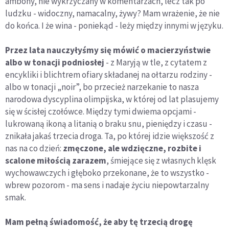
ambony, nie wykrzyczany w komentarzach, lecz tak po
ludzku - widoczny, namacalny, żywy? Mam wrażenie, że nie
do końca. I że wina - poniekąd - leży między innymi w języku.
Przez lata nauczyłyśmy się mówić o macierzyństwie
albo w tonacji podniosłej
- z Maryją w tle, z cytatem z
encykliki i blichtrem ofiary składanej na ołtarzu rodziny -
albo w tonacji „noir”, bo przecież narzekanie to nasza
narodowa dyscyplina olimpijska, w której od lat plasujemy
się w ścisłej czołówce. Między tymi dwiema opcjami -
lukrowaną ikoną a litanią o braku snu, pieniędzy i czasu -
znikała jakaś trzecia droga. Ta, po której idzie większość z
nas na co dzień:
zmęczone, ale wdzięczne, rozbite i
scalone miłością zarazem
, śmiejące się z własnych klęsk
wychowawczych i głęboko przekonane, że to wszystko -
wbrew pozorom - ma sens i nadaje życiu niepowtarzalny
smak.
Mam pełną świadomość, że aby tę trzecią drogę