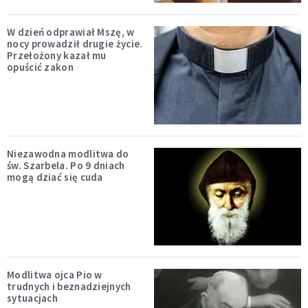
W dzień odprawiał Mszę, w
nocy prowadził drugie życie.
Przełożony kazał mu
opuścić zakon
Niezawodna modlitwa do
św. Szarbela. Po 9 dniach
mogą dziać się cuda
Modlitwa ojca Pio w
trudnych i beznadziejnych
sytuacjach