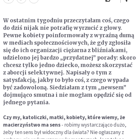
W ostatnim tygodniu przeczytałam coś, czego
do dziś nijak nie potrafię wyrzucić z głowy.
Pewne kobiety poinformowały z wyraźną dumą
w mediach społecznościowych, że gdy zgłosiła
się do ich organizacji ciężarna z bliźniakami,
udzielono jej bardzo „przydatnej” porady: skoro
chcesz tylko jedno dziecko, możesz skorzystać
z aborcji selektywnej. Napisały o tym z
satysfakcją, jakby to było coś, z czego wypada
być zadowoloną. Siedziałam z tym „newsem”
dojmująco smutna i nie mogłam opędzić się od
jednego pytania.
Czy my, katoliczki, matki, kobiety, które wiemy, że
macierzyństwo ma sens
- robimy wystarczająco dużo,
żeby ten sens był widoczny dla świata? Nie ogłaszany z