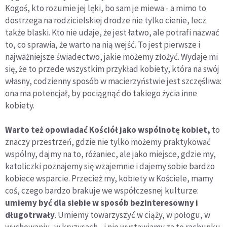
Kogoś, kto rozumie jej lęki, bo sam je miewa - a mimo to
dostrzega na rodzicielskiej drodze nie tylko cienie, lecz
także blaski. Kto nie udaje, że jest łatwo, ale potrafi nazwać
to, co sprawia, że warto na nią wejść. To jest pierwsze i
najważniejsze świadectwo, jakie możemy złożyć. Wydaje mi
się, że to przede wszystkim przykład kobiety, która na swój
własny, codzienny sposób w macierzyństwie jest szczęśliwa:
ona ma potencjał, by pociągnąć do takiego życia inne
kobiety.
Warto też opowiadać Kościół jako wspólnotę kobiet,
to
znaczy przestrzeń, gdzie nie tylko możemy praktykować
wspólny, dajmy na to, różaniec, ale jako miejsce, gdzie my,
katoliczki poznajemy się wzajemnie i dajemy sobie bardzo
kobiece wsparcie. Przecież my, kobiety w Kościele, mamy
coś, czego bardzo brakuje we współczesnej kulturze:
umiemy być dla siebie w sposób bezinteresowny i
długotrwały
. Umiemy towarzyszyć w ciąży, w połogu, w