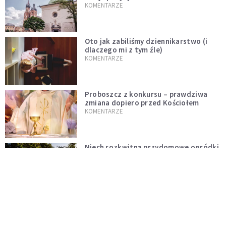
KOMENTARZE
Oto jak zabiliśmy dziennikarstwo (i
dlaczego mi z tym źle)
KOMENTARZE
Proboszcz z konkursu – prawdziwa
zmiana dopiero przed Kościołem
KOMENTARZE
Niech rozkwitną przydomowe ogródki
i żyją dłużej od nas
KOMENTARZE
Czy polska tradycja zabija żywą wiarę?
Kościół to nie punkt usługowy
KOMENTARZE