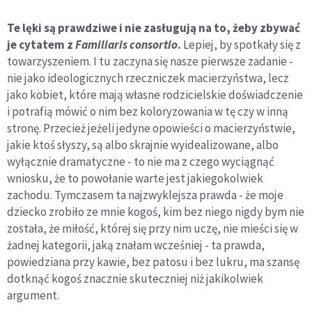
Te lęki są prawdziwe i nie zasługują na to, żeby zbywać
je cytatem z
Familiaris consortio
.
Lepiej, by spotkały się z
towarzyszeniem. I tu zaczyna się nasze pierwsze zadanie -
nie jako ideologicznych rzeczniczek macierzyństwa, lecz
jako kobiet, które mają własne rodzicielskie doświadczenie
i potrafią mówić o nim bez koloryzowania w tę czy w inną
stronę. Przecież jeżeli jedyne opowieści o macierzyństwie,
jakie ktoś słyszy, są albo skrajnie wyidealizowane, albo
wyłącznie dramatyczne - to nie ma z czego wyciągnąć
wniosku, że to powołanie warte jest jakiegokolwiek
zachodu. Tymczasem ta najzwyklejsza prawda - że moje
dziecko zrobiło ze mnie kogoś, kim bez niego nigdy bym nie
została, że miłość, której się przy nim uczę, nie mieści się w
żadnej kategorii, jaką znałam wcześniej - ta prawda,
powiedziana przy kawie, bez patosu i bez lukru, ma szansę
dotknąć kogoś znacznie skuteczniej niż jakikolwiek
argument.