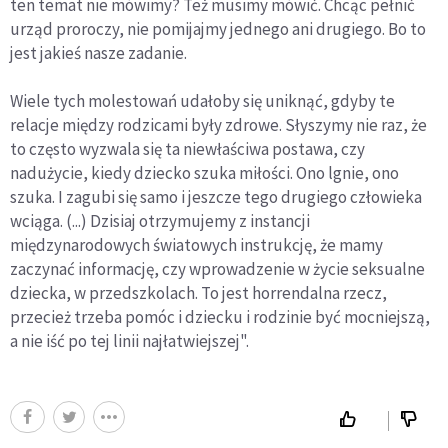
ten temat nie mówimy? Też musimy mówić. Chcąc pełnić
urząd proroczy, nie pomijajmy jednego ani drugiego. Bo to
jest jakieś nasze zadanie.
Wiele tych molestowań udałoby się uniknąć, gdyby te
relacje między rodzicami były zdrowe. Słyszymy nie raz, że
to często wyzwala się ta niewłaściwa postawa, czy
nadużycie, kiedy dziecko szuka miłości. Ono lgnie, ono
szuka. I zagubi się samo i jeszcze tego drugiego człowieka
wciąga. (...) Dzisiaj otrzymujemy z instancji
międzynarodowych światowych instrukcję, że mamy
zaczynać informację, czy wprowadzenie w życie seksualne
dziecka, w przedszkolach. To jest horrendalna rzecz,
przecież trzeba pomóc i dziecku i rodzinie być mocniejszą,
a nie iść po tej linii najłatwiejszej".