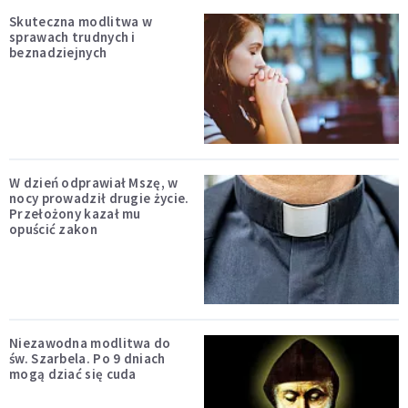
Skuteczna modlitwa w
sprawach trudnych i
beznadziejnych
W dzień odprawiał Mszę, w
nocy prowadził drugie życie.
Przełożony kazał mu
opuścić zakon
Niezawodna modlitwa do
św. Szarbela. Po 9 dniach
mogą dziać się cuda