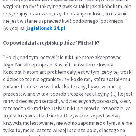
względu na dysfunkcyjne zjawiska takie jak alkoholizm, ale
i zwyczajny brak czasu, często brakuje miłości, to i tak nic
nie jest w stanie usprawiedliwić podobnego 'potknięcia'"
(więcej na:
jagiellonski24.pl
)
Co powiedział
arcybiskup Józef Michalik?
"Boleję nad tym, oczywiście nikt nie może akceptować
tego. Nie akceptuje ani Kościół, ani żaden człowiek
Kościoła. Natomiast problem cały jest w tym, żeby tej troski
o dziecko też nie ograniczyć tylko do ran, które zostały mu
zadane. I to jeszcze w dodatku te rany, bywa, że one są
przedstawiane w taki sposób troszkę redukcyjny. (...) Ile jest
ran w dziecięcych sercach, w dziecięcych życiorysach, kiedy
rozchodzą się rodzice. Dzisiaj nikt nie mówi o rozwodzie, że
to jest krzywda dla dziecka. Oczywiście, że jest wielką
krzywdą molestowanie, nie wolno zapomnieć o tym, ale nie
tylko to, może jeszcze więcej i szersze pole, dlaczego na