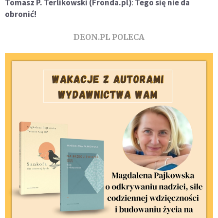
Tomasz P. Terlikowski
(Fronda.pl)
:
Tego się nie da
obronić!
DEON.PL POLECA