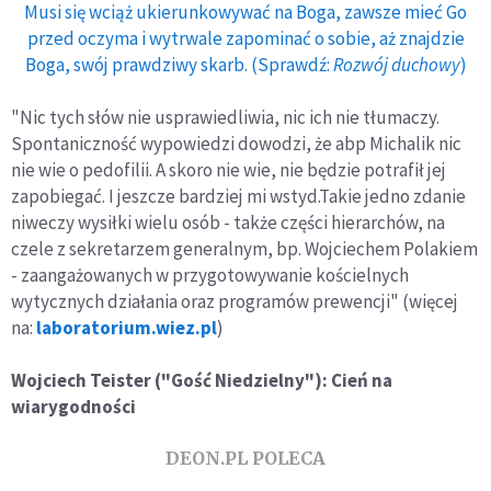
Musi się wciąż ukierunkowywać na Boga, zawsze mieć Go
przed oczyma i wytrwale zapominać o sobie, aż znajdzie
Boga, swój prawdziwy skarb. (Sprawdź:
Rozwój duchowy
)
"Nic tych słów nie usprawiedliwia, nic ich nie tłumaczy.
Spontaniczność wypowiedzi dowodzi, że abp Michalik nic
nie wie o pedofilii. A skoro nie wie, nie będzie potrafił jej
zapobiegać. I jeszcze bardziej mi wstyd.Takie jedno zdanie
niweczy wysiłki wielu osób - także części hierarchów, na
czele z sekretarzem generalnym, bp. Wojciechem Polakiem
- zaangażowanych w przygotowywanie kościelnych
wytycznych działania oraz programów prewencji" (więcej
na:
laboratorium.wiez.pl
)
Wojciech Teister ("Gość Niedzielny"):
Cień na
wiarygodności
DEON.PL POLECA