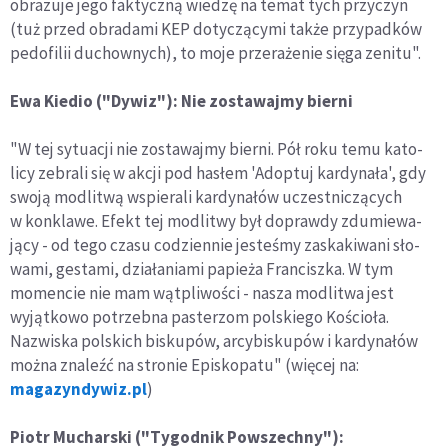
obrazuje jego faktyczną wiedzę na temat tych przyczyn
(tuż przed obradami KEP dotyczącymi także przypadków
pedofilii duchownych)
, to moje przerażenie sięga zenitu"
.
Ewa Kiedio ("Dywiz")
: Nie zosta­wajmy bierni
"W tej sytu­acji nie zosta­wajmy bierni. Pół roku temu kato­
licy zebrali się w akcji pod hasłem 'Adop­tuj kar­dy­nała', gdy
swoją modli­twą wspie­rali kar­dy­na­łów uczest­ni­czą­cych
w kon­klawe. Efekt tej modli­twy był doprawdy zdu­mie­wa­
jący - od tego czasu codzien­nie jeste­śmy zaska­ki­wani sło­
wami, gestami, dzia­ła­niami papieża Fran­ciszka. W tym
momen­cie nie mam wąt­pli­wo­ści - nasza modli­twa jest
wyjąt­kowo potrzebna paste­rzom pol­skiego Kościoła.
Nazwi­ska pol­skich bisku­pów, arcy­bi­sku­pów i kar­dy­na­łów
można zna­leźć na stro­nie Epi­sko­patu" (więcej na:
magazyndywiz.pl
)
Piotr Mucharski ("Tygodnik Powszechny"):