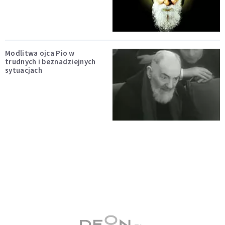
Modlitwa ojca Pio w
trudnych i beznadziejnych
sytuacjach