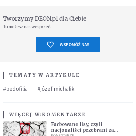
Tworzymy DEON.pl dla Ciebie
Tu możesz nas wesprzeć.
WSPOMÓŻ NAS
TEMATY W ARTYKULE
#pedofilia
#józef michalik
WIĘCEJ W:
KOMENTARZE
Farbowane lisy, czyli
nacjonaliści przebrani za
chrześcijan
KOMENTARZE