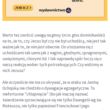
Warto też zwrócić uwagę na głosy (m.in. głos dominikański)
na to, że to, czy Jezus był czy nie był uchodźcą, nie jest tak
ważne jak to, że nim jest obecnie. On utożsamia się z
uchodźcami tak samo jak z nagimi, głodnymi, spragnionymi,
uwięzionymi, chorymi itd. I tak naprawdę spór toczy się o
naszą reakcję wobec tych potrzebujących. Czy widzimy w
nich Jezusa?
Ale oczywiście nie ma co ukrywać, że w ataku na Janinę
Ochojską nie chodziło o dywagacje egzegetyczne. To
niefortunne "chlapnięcie" (bo jak inaczej nazwać
twierdzenie sprzeciwiające się nie tylko Ewangelii wg św.
Mateusza, nie tylko papieżowi Franciszkowi i jego