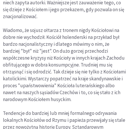
niech zapyta autorki. Ważniejsze jest zauważenie tego, co
się dzieje z Kościołem i jego przekazem, gdy pozwala on się
znacjonalizować.
Wiadomo, że sojusz ołtarza z tronem nigdy Kościołowi na
dobre nie wychodził. Kościół holenderski na przykład był
bardzo nacjonalistyczny i dlatego mówimy o nim, że
bardziej "był" niż "jest". On dużo gorzej przechodzi
współczesne kryzysy niż Kościoły w innych krajach Zachodu
obfitującego w dobra konsumpcyjne. Trudniej mu się
otrząsnąć i się odrodzić. Tak dzieje się nie tylko z Kościołami
katolickimi. Wystarczy popatrzeć na kraje skandynawskie i
proces "upaństwowienia" Kościoła luterańskiego albo
nawet na naszych sąsiadów Czechów i to, co się stało z ich
narodowym Kościołem husyckim.
Tendencje do bardziej lub mniej formalnego odrywania
lokalnych Kościołów od Rzymu i papieża przewijały się stale
przez nowożytną historię Europy. Sztandarowym