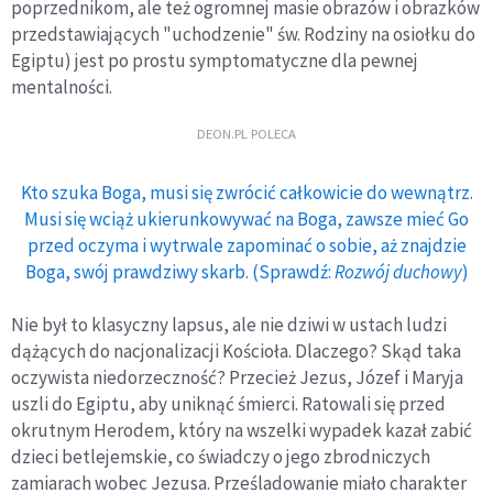
poprzednikom, ale też ogromnej masie obrazów i obrazków
przedstawiających "uchodzenie" św. Rodziny na osiołku do
Egiptu) jest po prostu symptomatyczne dla pewnej
mentalności.
DEON.PL POLECA
Kto szuka Boga, musi się zwrócić całkowicie do wewnątrz.
Musi się wciąż ukierunkowywać na Boga, zawsze mieć Go
przed oczyma i wytrwale zapominać o sobie, aż znajdzie
Boga, swój prawdziwy skarb. (Sprawdź:
Rozwój duchowy
)
Nie był to klasyczny lapsus, ale nie dziwi w ustach ludzi
dążących do nacjonalizacji Kościoła. Dlaczego? Skąd taka
oczywista niedorzeczność? Przecież Jezus, Józef i Maryja
uszli do Egiptu, aby uniknąć śmierci. Ratowali się przed
okrutnym Herodem, który na wszelki wypadek kazał zabić
dzieci betlejemskie, co świadczy o jego zbrodniczych
zamiarach wobec Jezusa. Prześladowanie miało charakter