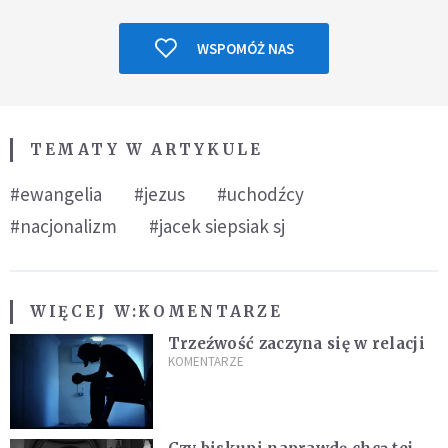
WSPOMÓŻ NAS
TEMATY W ARTYKULE
#ewangelia
#jezus
#uchodźcy
#nacjonalizm
#jacek siepsiak sj
WIĘCEJ W:
KOMENTARZE
Trzeźwość zaczyna się w relacji
KOMENTARZE